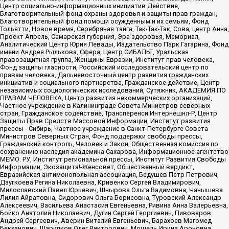
Центр социально-информационных инициатив Действие,
Благотворительный фонд охраны здоровья и защиты прав граждан,
Благотворительный фонд помощи осужденным и их семьям, Фонд
Тольятти, Новое время, Серебряная тайга, Так-Так-Так, Сова, центр Анна,
Проект Апрель, Самарская губерния, Эра здоровья, Мемориал,
Аналитический Центр Юрия Левады, Издательство Парк Гагарина, Фонд
имени Андрея Рылькова, Сфера, Центр СИБАЛЬТ, Уральская
правозащитная группа, Женщины Евразии, Институт прав человека,
Фонд защиты гласности, Российский исследовательский центр по
правам человека, Дальневосточный центр развития гражданских
инициатив и социального партнерства, Гражданское действие, Центр
независимых социологических исследований, Сутяжник, АКАДЕМИЯ ПО
ПРАВАМ ЧЕЛОВЕКА, Центр развития некоммерческих организаций,
Частное учреждение в Калининграде Совета Министров северных
стран, Гражданское содействие, Трансперенси Интернешнл-Р, Центр
Защиты Прав Средств Массовой Информации, Институт развития
прессы - Сибирь, Частное учреждение в Санкт-Петербурге Совета
Министров Северных Стран, Фонд поддержки свободы прессы,
Гражданский контроль, Человек и Закон, Общественная комиссия по
сохранению наследия академика Сахарова, Информационное агентство
МЕМО. РУ, Институт региональной прессы, Институт Развития Свободы
Информации, Экозащита!-Женсовет, Общественный вердикт,
Евразийская антимонопольная ассоциация, Бедушев Петр Петрович,
Дзугкоева Регина Николаевна, Кривенко Сергей Владимирович,
Милославский Павел Юрьевич, Шнырова Ольга Вадимовна, Чанышева
Лилия Айратовна, Сидорович Ольга Борисовна, Туровский Александр
Алексеевич, Васильева Анастасия Евгеньевна, Ривина Анна Валерьевна,
Бойко Анатолий Николаевич, Дугин Сергей Георгиевич, Пивоваров
Андрей Сергеевич, Аверин Виталий Евгеньевич, Барахоев Магомед
Бекханович, Шарипков Олег Викторович, Мошель Ирина Ароновна,