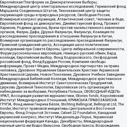
Европейская Платформа за Демократические Выборы,
Международный центр электоральных исследований, Германский фонд
Маршалла Соединенных Штатов, Тихоокеанский центр защиты
окружающей среды и природных ресурсов, Свободная Россия,
Всемирный конгресс украинцев, Атлантический совет, Человек в беде,
Европейский фонд за демократию, Джеймстаунский фонд, Прожект
Хармони, Родники дракона, Врачи против насильственного извлечения
органов, Фалунь Дафа, Друзья Фалуньгун, Фалуньгун, Коалиция по
расследованию преследования в отношении Фалуньгун в Китае,
Всемирная организация по расследованию преследований Фалуньгун,
Пражский гражданский центр, Ассоциация школ политических
исследований при Совете Европы, Центр либеральной современности,
Форум русскоязычных европейцев, Немецко-русский обмен, Бард
колледж, Европейский выбор, Фонд Ходорковского, Оксфордский
российский фонд, Фонд Будущее России, Компания свободы
информации, Проект Медиа, Международное партнерство за права
человека, Духовное Управление Евангельских Христиан Украинской
Христианской Церкви, Новое Поколение, Духовное Учебное Заведение
Международный Библейский Колледж, Международное христианское
движение, Всемирный Институт Саентологических Предприятий,
Церковь Духовной Технологии, Европейская сеть организаций по
наблюдению за выборами, Республика Польша, СВОБОДНЫЙ ИДЕЛЬ-
УРАЛ, Ассоциация развития журналистики, IStories fonds, Королевский
Институт Международных Отношений, КРИМСЬКА ПРАВОЗАХИСНА
ГРУПА, Фонд имени Генриха Бёлля, Stichting Bellingcat, Bellingcat Ltd, The
Insider, Институт правовой инициативы Центральной и Восточной
Европы, Фонд Открытой Эстонии, Calvert 22 Foundation, Канадский
украинский конгресс, Институт Макдональда-Лорье, Украинская
национальная федерация Канады, Декабристы, Международный
научный центр им Вудро Вильсона, Свободная пресса, Возрождение,