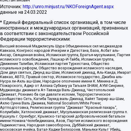
Константинович
Источник:
http://unro.minjust.ru/NKOForeignAgent.aspx
данные на
24.03.2022
* Единый федеральный список организаций, в том числе
иностранных и международных организаций, признанных
в соответствии с законодательством Российской
Федерации террористическими:
Высший военный Маджлисуль Шура Объединенных сил моджахедов
Кавказа, Конгресс народов Ичкерии и Дагестана, База, Асбат аль-
Ансар, Священная война, Исламская группа, Братья-мусульмане, Партия
исламского освобождения, Лашкар-И-Тайба, Исламская группа,
Движение Талибан, Исламская партия Туркестана, Общество
социальных реформ, Общество возрождения исламского наследия,
Дом двух святых, Джунд аш-Шам, Исламский джихад, Аль-Каида, Имарат
Кавказ, АБТО, Правый сектор, Исламское государство, Джабха аль-
Нусра ли-Ахль аш-Шам, Народное ополчение имени К. Минина и Д.
Пожарского, Аджр от Аллаха Субхану уа Тагьаля SHAM, АУМ Синрике,
Муджахеды джамаата Ат-Тавхида Валь-Джихад, Чистопольский
Джамаат, Рохнамо ба суи давлати исломи, Террористическое
сообщество Сеть, Катиба Таухид валь-Джихад, Хайят Тахрир аш-Шам,
Ахлю Сунна Валь Джамаа, National Socialism/White Power,
Артподготовка, Религиозная группа “Джамаат “Красный пахарь”,
Колумбайн, Хатлонский джамаат, Мусульманская религиозная группа п.
Кушкуль г. Оренбург, Крымско-татарский добровольческий батальон
имени Номана Челебиджихана, Азов, Партия исламского возрождения
Таджикистана, Народная самооборона, Дуббайский джамаат,
московская ячейка, Батал-Хаджи Белхороев, Маньяки Культ Убийц,