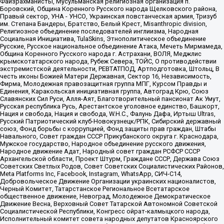
Файзрахманисты, Мусульманская религиозная организация п.
Боровский, Община Коренного Русского народа Щелковского района,
Правый сектор, УНА - УНСО, Украинская повстанческая армия, Тризуб
им. Степана Бандеры, Братство, Белый Крест, Misanthropic division,
Религиозное объединение последователей инглиизма, Народная
Социальная Инициатива, TulaSkins, Этнополитическое объединение
Русские, Русское национальное объединение Атака, Мечеть Мирмамеда,
Община Коренного Русского народа г. Астрахани, ВОЛЯ, Меджлис
крымскотатарского народа, Рубеж Севера, ТОЙС, О противодействии
экстремистской деятельности, РЕВТАТПОД, Артподготовка, Штольц, В
честь иконы Божией Матери Державная, Сектор 16, Независимость,
Фирма, Молодежная правозащитная группа МПГ, Курсом Правды и
Единения, Каракольская инициативная группа, Автоград Крю, Союз
Славянских Сил Руси, Алля-Аят, Благотворительный пансионат Ак Умут,
Русская республика Русь, Арестантское уголовное единство, Башкорт,
Нация и свобода, Нация и свобода, W.H.С., Фалунь Дафа, Иртыш Ultras,
Русский Патриотический клуб-Новокузнецк/РПК, Сибирский державный
союз, Фонд борьбы с коррупцией, Фонд защиты прав граждан, Штабы
Навального, Совет граждан СССР Прикубанского округа г. Краснодара,
Мужское государство, Народное объединение русского движения,
Народное движение Адат, Народный совет граждан РСФСР СССР
Архангельской области, Проект Штурм, Граждане СССР, Держава Союз
Советских Светлых Родов, Совет Советских Социалистических Районов,
Meta Platforms Inc, Facebook, Instagram, WhatsApp, СИЧ-С14,
Добровольческое Движение Организации украинских националистов,
Черный Комитет, Татарстанское Региональное Всетатарское
общественное движение, Невоград, Молодежное Демократическое
Движение Весна, Верховный Совет Татарской Автономной Советской
Социалистической Республики, Конгресс ойрат-калмыцкого народа,
Исполнительный комитет совета народных депутатов Красноярского