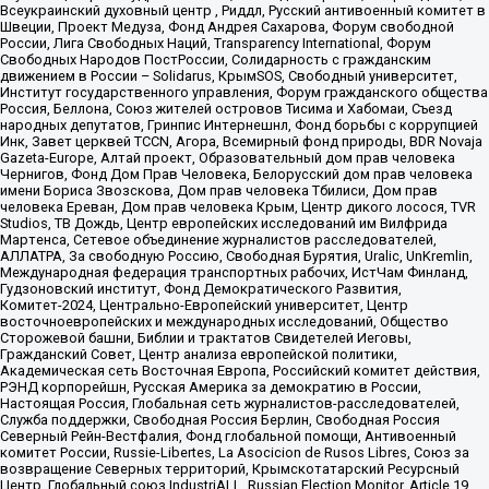
Всеукраинский духовный центр , Риддл, Русский антивоенный комитет в
Швеции, Проект Медуза, Фонд Андрея Сахарова, Форум свободной
России, Лига Свободных Наций, Transparеncy International, Форум
Свободных Народов ПостРоссии, Солидарность с гражданским
движением в России – Solidarus, КрымSOS, Свободный университет,
Институт государственного управления, Форум гражданского общества
Россия, Беллона, Союз жителей островов Тисима и Хабомаи, Съезд
народных депутатов, Гринпис Интернешнл, Фонд борьбы с коррупцией
Инк, Завет церквей TCCN, Агора, Всемирный фонд природы, BDR Novaja
Gazeta-Europe, Алтай проект, Образовательный дом прав человека
Чернигов, Фонд Дом Прав Человека, Белорусский дом прав человека
имени Бориса Звозскова, Дом прав человека Тбилиси, Дом прав
человека Ереван, Дом прав человека Крым, Центр дикого лосося, TVR
Studios, ТВ Дождь, Центр европейских исследований им Вилфрида
Мартенса, Сетевое объединение журналистов расследователей,
АЛЛАТРА, За свободную Россию, Свободная Бурятия, Uralic, UnKremlin,
Международная федерация транспортных рабочих, ИстЧам Финланд,
Гудзоновский институт, Фонд Демократического Развития,
Комитет-2024, Центрально-Европейский университет, Центр
восточноевропейских и международных исследований, Общество
Сторожевой башни, Библии и трактатов Свидетелей Иеговы,
Гражданский Совет, Центр анализа европейской политики,
Академическая сеть Восточная Европа, Российский комитет действия,
РЭНД корпорейшн, Русская Америка за демократию в России,
Настоящая Россия, Глобальная сеть журналистов-расследователей,
Служба поддержки, Свободная Россия Берлин, Свободная Россия
Северный Рейн-Вестфалия, Фонд глобальной помощи, Антивоенный
комитет России, Russie-Libertes, La Asocicion de Rusos Libres, Союз за
возвращение Северных территорий, Крымскотатарский Ресурсный
Центр, Глобальный союз IndustriALL, Russian Election Monitor, Article 19,