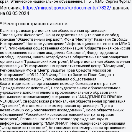
края, Этническое национальное объединение, ЛГБТ, Я.МЫ Сергей Фургал
Источник:
https://minjust.gov.ru/ru/documents/7822/
данные
на
03.05.2024
* Реестр иностранных агентов:
Калининградская региональная общественная организация "Экозащита!-Женсовет", Фонд содействия защите прав и свобод граждан "Общественный вердикт", Фонд "Институт Развития Свободы Информации", Частное учреждение "Информационное агентство МЕМО. РУ", Региональная общественная организация "Общественная комиссия по сохранению наследия академика Сахарова", Фонд поддержки свободы прессы, Санкт-Петербургская общественная правозащитная организация "Гражданский контроль", Межрегиональная общественная организация "Информационно-просветительский центр "Мемориал", Региональный Фонд "Центр Защиты Прав Средств Массовой Информации", с 05.12.2023 Фонд "Центр Защиты Прав Средств массовой информации", Региональная общественная благотворительная организация помощи беженцам и мигрантам "Гражданское содействие", Негосударственное образовательное учреждение дополнительного профессионального образования (повышение квалификации) специалистов "АКАДЕМИЯ ПО ПРАВАМ ЧЕЛОВЕКА", Свердловская региональная общественная организация "Сутяжник", Автономная некоммерческая организация "Центр независимых социологических исследований", Союз общественных объединений "Российский исследовательский центр по правам человека", Региональное общественное учреждение научно-информационный центр "МЕМОРИАЛ", Некоммерческая организация "Фонд защиты гласности", Автономная некоммерческая организация "Институт прав человека", Городская общественная организация "Екатеринбургское общество "МЕМОРИАЛ", Городская общественная организация "Рязанское историко-просветительское и правозащитное общество "Мемориал" (Рязанский Мемориал), Челябинский региональный орган общественной самодеятельности – женское общественное объединение "Женщины Евразии", Челябинский региональный орган общественной самодеятельности "Уральская правозащитная группа", Фонд содействия защите здоровья и социальной справедливости имени Андрея Рылькова, Автономная Некоммерческая Организация "Аналитический Центр Юрия Левады", Автономная некоммерческая организация социальной поддержки населения "Проект Апрель", Региональная общественная организация помощи женщинам и детям, находящимся в кризисной ситуации "Информационно-методический центр "Анна", Фонд содействия развитию массовых коммуникаций и правовому просвещению "Так-так-Так", Фонд содействия устойчивому развитию "Серебряная тайга", Свердловский региональный общественный фонд социальных проектов "Новое время", "Idel.Реалии", Кавказ.Реалии, Крым.Реалии, Телеканал Настоящее Время, Татаро-башкирская служба Радио Свобода (Azatliq Radiosi), Радио Свободная Европа/Радио Свобода (PCE/PC), "Сибирь.Реалии", "Фактограф", Благотворительный фонд помощи осужденным и их семьям, Автономная некоммерческая организация "Институт глобализации и социальных движений", Фонд "В защиту прав заключенных", Частное учреждение "Центр поддержки и содействия развитию средств массовой информации", Пензенский региональный общественный благотворительный фонд "Гражданский союз", "Север.Реалии", Некоммерческая организация Фонд "Правовая инициатива", Общество с ограниченной ответственностью "Радио Свободная Европа/Радио Свобода", Чешское информационное агентство "MEDIUM-ORIENT", Красноярская региональная общественная организация "Мы против СПИДа", Камалягин Денис Николаевич, Маркелов Сергей Евгеньевич, Пономарев Лев Александрович, Савицкая Людмила Алексеевна, Автономная некоммерческая организация "Центр по работе с проблемой насилия "НАСИЛИЮ.НЕТ", Межрегиональный профессиональный союз работников здравоохранения "Альянс врачей", Юридическое лицо, зарегистрированное в Латвийской Республике, SIA "Medusa Project" (регистрационный номер 40103797863, дата регистрации 10.06.2014), Некоммерческая организация "Фонд по борьбе с коррупцией", Автономная некоммерческая организация "Институт права и публичной политики", Баданин Роман Сергеевич, Гликин Максим Александрович, Железнова Мария Михайловна, Лукьянова Юлия Сергеевна, Маетная Елизавета Витальевна, Маняхин Петр Борисович, Чуракова Ольга Владимировна, Ярош Юлия Петровна, Юридическое лицо "The Insider SIA", зарегистрированное в Риге, Латвийская Республика (дата регистрации 26.06.2015), являющееся администратором доменного имени интернет-издания "The Insider SIA", https://theins.ru, Постернак Алексей Евгеньевич, Рубин Михаил Аркадьевич, Анин Роман Александрович, Юридическое лицо Istories fonds, зарегистрированное в Латвийской Республике (регистрационный номер 50008295751, дата регистрации 24.02.2020), Великовский Дмитрий Александрович, Долинина Ирина Николаевна, Мароховская Алеся Алексеевна, Шлейнов Роман Юрьевич, Шмагун Олеся Валентиновна, Общество с ограниченной ответственностью "Альтаир 2021", Общество с ограниченной ответственностью "Вега 2021", Общество с ограниченной ответственностью "Главный редактор 2021", Общество с ограниченной ответственностью "Ромашки монолит", Важенков Артем Валерьевич, Ивановская областная общественная организация "Центр гендерных исследований", Гурман Юрий Альбертович, Медиапроект "ОВД-Инфо", Егоров Владимир Владимирович, Жилинский Владимир Александрович, Общество с ограниченной ответственностью "ЗП", Иванова София Юрьевна, Карезина Инна Павловна, Кильтау Екатерина Викторовна, Петров Алексей Викторович, Пискунов Сергей Евгеньевич, Смирнов Сергей Сергеевич, Тихонов Михаил Сергеевич, Общество с ограниченной ответственностью "ЖУРНАЛИСТ-ИНОСТРАННЫЙ АГЕНТ", Арапова Галина Юрьевна, Вольтская Татьяна Анатольевна, Американская компания "Mason G.E.S. Anonymous Foundation" (США), являющаяся владельцем интернет-издания https://mnews.world/, Компания "Stichting Bellingcat", зарегистрированная в Нидерландах (дата регистрации 11.07.2018), Захаров Андрей Вячеславович, Клепиковская Екатерина Дмитриевна, Общество с ограниченной ответственностью "МЕМО", Перл Роман Александрович, Симонов Евгений Алексеевич, Соловьева Елена Анатольевна, Сотников Даниил Владимирович, Сурначева Елизавета Дмитриевна, Автономная некоммерческая организация по защите прав человека и информированию населения "Якутия – Наше Мнение", Общество с ограниченной ответственностью "Москоу диджитал медиа", с 26.01.2023 Общество с ограниченной ответственностью "Чайка Белые сады", Ветошкина Валерия Валерьевна, Заговора Максим Александрович, Межрегиональное общественное движение "Российская ЛГБТ - сеть", Оленичев Максим Владимирович, Павлов Иван Юрьевич, Скворцова Елена Сергеевна, Общество с ограниченной ответственностью "Как бы инагент", Кочетков Игорь Викторович, Общество с ограниченной ответственностью "Честные выборы", Еланчик Олег Александрович, Общество с ограниченной ответственностью "Нобелевский призыв", Гималова Регина Эмилевна, Григорьев Андрей Валерьевич, Григорьева Алина Александровна, Ассоциация по содействию защите прав призывников, альтернативнослужащих и военнослужащих "Правозащитная группа "Гражданин.Армия.Право", Хисамова Регина Фаритовна, Автономная некоммерческая организация по реализации социально-правовых программ "Лилит", Дальневосточное общественное движение "Маяк", Санкт-Петербургская ЛГБТ-инициативная группа "Выход", Инициативная группа ЛГБТ+ "Реверс", Алексеев Андрей Викторович, Бекбулатова Таисия Львовна, Беляев Иван Михайлович, Владыкина Елена Сергеевна, Гельман Марат Александрович, Никульшина Вероника Юрьевна, Толоконникова Надежда Андреевна, Шендерович Виктор Анатольевич, Общество с ограниченной ответственностью "Данное сообщение", Общество с ограниченной ответственностью Издательский дом "Новая глава", Айнбиндер Александра Александровна, Московский комьюнити-центр для ЛГБТ+инициатив, Благотворительный фонд развития филантропии, Deutsche Welle (Германия, Kurt-Schumacher-Strasse 3, 53113 Bonn), Борзунова Мария Михайловна, Воробьев Виктор Викторович, Голубева Анна Львовна, Константинова Алла Михайловна, Малкова Ирина Владимировна, Мурадов Мурад Абдулгалимович, Осетинская Елизавета Николаевна, Понасенков Евгений Николаевич, Ганапольский Матвей Юрьевич, Киселев Евгений Алексеевич, Борухович Ирина Григорьевна, Дремин Иван Тимофеевич, Дубровский Дмитрий Викторович, Красноярская региональная общественная организация поддержки и развития альтернативных образовательных технологий и межкультурных коммуникаций "ИНТЕРРА", Маяковская Екатерина Алексеевна, Фейгин Марк Захарович, Филимонов Андрей Викторович, Дзугкоева Регина Николаевна, Доброхотов Роман Александрович, Дудь Юрий Александрович, Елкин Сергей Владимирович, Кругликов Кирилл Игоревич, Сабунаева Мария Леонидовна, Семенов Алексей Владимирович, Шаинян Карен Багратович, Шульман Екатерина Михайловна, Асафьев Артур Валерьевич, Вахштайн Виктор Семенович, Венедиктов Алексей Алексеевич, Лушникова Екатерина Евгеньевна, Волков Леонид Михайлович, Невзоров Александр Глебович, Пархоменко Сергей Борисович, Сироткин Ярослав Николаевич, Кара-Мурза Владимир Владимирович, Баранова Наталья Владимировна, Гозман Леонид Яковлевич, Кагарлицкий Борис Юльевич, Климарев Михаил Валерьевич, Милов Владимир Станиславович, Автономная некоммерческая организация Краснодарский центр современного искусства "Типография", Моргенштерн Алишер Тагирович, Соболь Любовь Эдуардовна, Общество с ограниченной ответственностью "ЛИЗА НОРМ", Каспаров Гарри Кимович, Ходорковский Михаил Борисович, Общество с ограниченной ответственностью "Апрельские тезисы", Данилович Ирина Брониславовна, Кашин Олег Владимирович, Петров Николай Владимирович, Пивоваров Алексей Владимирович, Соколов Михаил Владимирович, Цветкова Юлия Владимировна, Чичваркин Евгений Александрович, Комитет против пыток/Команда против пыток, Общество с ограниченной ответственностью "Первый научный", Общество с ограниченной ответственностью "Вертолет и ко", Белоцерковская Вероника Борисовна, Кац Максим Евгеньевич, Лазарева Татьяна Юрьевна, Шаведдинов Руслан Табризович, Яшин Илья Валерьевич, Общество с ограниченной ответственностью "Иноагент ААВ", Алешковский Дмитрий Петрович, Альбац Евгения Марковна, Быков Дмитрий Львович, Галямина Юлия Евгеньевна, Лойко Сергей Леонидович, Мартынов Кирилл Константинович, Медведев Сергей Александрович, Крашенинников Федор Геннадиевич, Гордеева Катерина Вл