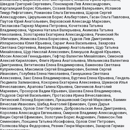
Шведов Григорий Сергеевич, Пономарев Лев Александрович,
Каргалицкий Борис Юльевич, Созаев Валерий Валерьевич, Исламов
Тимур Рифгатович, Романова Ольга Евгеньевна, Щаров Сергей
Алексадрович, Цирульников Борис Альбертович, Гасан Ольга Павловна,
Паутов Юрий Анатольевич, Верховский Александр Маркович,
Пислакова-Паркер Марина Петровна, Кочеткова Татьяна
Владимировна, Чуркина Наталья Валерьевна, Акимова Татьяна
Николаевна, Золотарева Екатерина Александровна, Рачинский Ян
Збигневич, Жемкова Елена Борисовна, Гудков Лев Дмитриевич,
Илларионова Юлия Юрьевна, Саранг Анна Васильевна, Захарова
Светлана Сергеевна, Аверин Владимир Анатольевич, Щур Татьяна
Михайловна, Щур Николай Алексеевич, Блинушов Андрей Юрьевич,
Мосин Алексей Геннадьевич, Гефтер Валентин Михайлович, Симонов
Алексей Кириллович, Флиге Ирина Анатольевна, Мельникова Валентина
Дмитриевна, Вититинова Елена Владимировна, Баженова Светлана
Куприяновна, Максимов Сергей Владимирович, Беляев Сергей
Иванович, Голубева Елена Николаевна, Ганнушкина Светлана
Алексеевна, Закс Елена Владимировна, Буртина Елена Юрьевна, Гендель
Людмила Залмановна, Кокорина Екатерина Алексеевна, Шуманов Илья
Вячеславович, Арапова Галина Юрьевна, Свечников Анатолий
Мариевич, Прохоров Вадим Юрьевич, Шахова Елена Владимировна,
Подузов Сергей Васильевич, Протасова Ирина Вячеславовна,
Литинский Леонид Борисович, Лукашевский Сергей Маркович, Бахмин
Вячеслав Иванович, Шабад Анатолий Ефимович, Сухих Дарья
Николаевна, Орлов Олег Петрович, Добровольская Анна Дмитриевна,
Королева Александра Евгеньевна, Смирнов Владимир Александрович,
Вицин Сергей Ефимович, Золотухин Борис Андреевич, Левинсон Лев
Семенович, Локшина Татьяна Иосифовна, Орлов Олег Петрович,
Полякова Мара Федоровна, Резник Генри Маркович, Захаров Герман