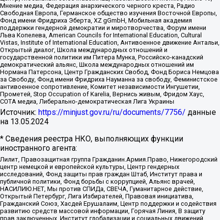
Мнение медиа, Федерация анархического черного креста, Радио
Свободная Европа, Германское общество изучения Восточной Европы,
Фонд имени Фридриха Эберта, XZ gGmbH, Мобильная академия
поддержки гендерной демократии и миротворчества, Форум имени
Льва Копелева, American Councils for International Education, Cultural
Vistas, Institute of International Education, Антивоенное движение Антальи,
Открытый диалог, Школа международных отношений и
государственной политики им Питера Мунка, Российско-канадский
демократический альянс, Школа международных отношений им
Нормана Патерсона, Центр Гражданских Свобод, Фонд Бориса Немцова
за Свободу, Фонд имени Фридриха Науманна за свободу, Феминистское
антивоенное сопротивление, Комитет независимости Ингушетии,
Прометей, Stop Occupation of Karelia, Вернись живым, Фридом Хаус,
СОТА медиа, Либерально-демократическая Лига Украины
Источник:
https://minjust.gov.ru/ru/documents/7756/
данные
на
13.05.2024
* Сведения реестра НКО, выполняющих функции
иностранного агента:
Лилит, Правозащитная группа Гражданин.Армия.Право, Нижегородский
центр немецкой и европейской культуры, Центр гендерных
исследований, Фонд защиты прав граждан Штаб, Институт права и
публичной политики, Фонд борьбы с коррупцией, Альянс врачей,
НАСИЛИЮ.НЕТ, Мы против СПИДа, СВЕЧА, Гуманитарное действие,
Открытый Петербург, Лига Избирателей, Правовая инициатива,
Гражданский Союз, Хасдей Ерушалаим, Центр поддержки и содействия
развитию средств массовой информации, Горячая Линия, В защиту
прав заключенных, Институт глобализации и социальных движений,