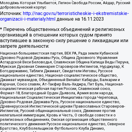
Молодёжь Которая Улыбается, Легион Свобода России, Айдар, Русский
добровольческий корпус
Источник:
http://nac.gov.ru/terroristicheskie-i-ekstremistskie-
organizacii-i-materialy.html
данные на
16.11.2023
* Перечень общественных объединений и религиозных
организаций в отношении которых судом принято
вступившее в законную силу решение о ликвидации или
запрете деятельности:
Национал-большевистская партия, ВЕК РА, Рада земли Кубанской
Духовно Родовой Державы Русь, Община Духовного Управления
Асгардской Веси Беловодья, Славянская Община Капища Веды Перуна,
Мужская Духовная Семинария Староверов-Инглингов, Нурджулар, К
Богодержавию, Таблиги Джамаат, Свидетели Иеговы, Русское
национальное единство, Национал-социалистическое общество,
Джамаат мувахидов, Объединенный Вилайат Кабарды, Балкарии и
Карачая, Союз славян, Ат-Такфир Валь-Хиджра, Пит Буль, Национал-
социалистическая рабочая партия России, Славянский союз,
Формат-18, Благородный Орден Дьявола, Армия воли народа,
Национальная Социалистическая Инициатива города Череповца,
Духовно-Родовая Держава Русь, Русское национальное единство,
Древнерусской Инглистической церкви Православных Староверов-
Инглингов, Русский общенациональный союз, Движение против
нелегальной иммиграции, Кровь и Честь, О свободе совести и о
религиозных объединениях, Омская организация общественного
политического движения Русское национальное единство, Северное
Братство, Клуб Болельщиков Футбольного Клуба Динамо,