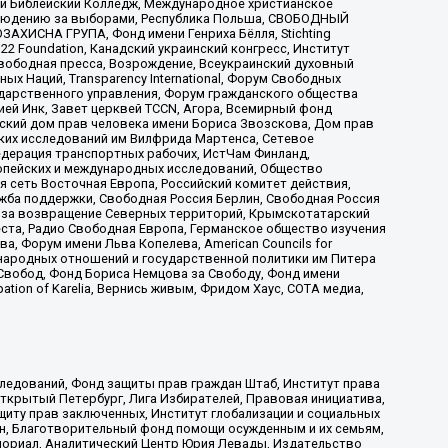
ый Библейский Колледж, Международное христианское
аблюдению за выборами, Республика Польша, СВОБОДНЫЙ
АХИСНА ГРУПА, Фонд имени Генриха Бёлля, Stichting
t 22 Foundation, Канадский украинский конгресс, Институт
вободная пресса, Возрождение, Всеукраинский духовный
х Наций, Transparеncy International, Форум Свободных
ударственного управления, Форум гражданского общества
ией Инк, Завет церквей TCCN, Агора, Всемирный фонд
сский дом прав человека имени Бориса Звозскова, Дом прав
ских исследований им Вилфрида Мартенса, Сетевое
едерация транспортных рабочих, ИстЧам Финланд,
ропейских и международных исследований, Общество
я сеть Восточная Европа, Российский комитет действия,
жба поддержки, Свободная Россия Берлин, Свободная Россия
оюз за возвращение Северных территорий, Крымскотатарский
 креста, Радио Свободная Европа, Германское общество изучения
 Форум имени Льва Копелева, American Councils for
международных отношений и государственной политики им Питера
Свобод, Фонд Бориса Немцова за Свободу, Фонд имени
ion of Karelia, Вернись живым, Фридом Хаус, СОТА медиа,
ледований, Фонд защиты прав граждан Штаб, Институт права
Открытый Петербург, Лига Избирателей, Правовая инициатива,
иту прав заключенных, Институт глобализации и социальных
н, Благотворительный фонд помощи осужденным и их семьям,
Мемориал, Аналитический Центр Юрия Левады, Издательство