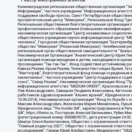
Калининградская региональная общественная организация "Экозащита!-Женсовет", Фонд содействия защите прав и свобод граждан "Общественный вердикт", Фонд "Институт Развития Свободы Информации", Частное учреждение "Информационное агентство МЕМО. РУ", Региональная общественная организация "Общественная комиссия по сохранению наследия академика Сахарова", Фонд поддержки свободы прессы, Санкт-Петербургская общественная правозащитная организация "Гражданский контроль", Межрегиональная общественная организация "Информационно-просветительский центр "Мемориал", Региональный Фонд "Центр Защиты Прав Средств Массовой Информации", с 05.12.2023 Фонд "Центр Защиты Прав Средств массовой информации", Региональная общественная благотворительная организация помощи беженцам и мигрантам "Гражданское содействие", Негосударственное образовательное учреждение дополнительного профессионального образования (повышение квалификации) специалистов "АКАДЕМИЯ ПО ПРАВАМ ЧЕЛОВЕКА", Свердловская региональная общественная организация "Сутяжник", Автономная некоммерческая организация "Центр независимых социологических исследований", Союз общественных объединений "Российский исследовательский центр по правам человека", Региональное общественное учреждение научно-информационный центр "МЕМОРИАЛ", Некоммерческая организация "Фонд защиты гласности", Автономная некоммерческая организация "Институт прав человека", Городская общественная организация "Екатеринбургское общество "МЕМОРИАЛ", Городская общественная организация "Рязанское историко-просветительское и правозащитное общество "Мемориал" (Рязанский Мемориал), Челябинский региональный орган общественной самодеятельности – женское общественное объединение "Женщины Евразии", Челябинский региональный орган общественной самодеятельности "Уральская правозащитная группа", Фонд содействия защите здоровья и социальной справедливости имени Андрея Рылькова, Автономная Некоммерческая Организация "Аналитический Центр Юрия Левады", Автономная некоммерческая организация социальной поддержки населения "Проект Апрель", Региональная общественная организация помощи женщинам и детям, находящимся в кризисной ситуации "Информационно-методический центр "Анна", Фонд содействия развитию массовых коммуникаций и правовому просвещению "Так-так-Так", Фонд содействия устойчивому развитию "Серебряная тайга", Свердловский региональный общественный фонд социальных проектов "Новое время", "Idel.Реалии", Кавказ.Реалии, Крым.Реалии, Телеканал Настоящее Время, Татаро-башкирская служба Радио Свобода (Azatliq Radiosi), Радио Свободная Европа/Радио Свобода (PCE/PC), "Сибирь.Реалии", "Фактограф", Благотворительный фонд помощи осужденным и их семьям, Автономная некоммерческая организация "Институт глобализации и социальных движений", Фонд "В защиту прав заключенных", Частное учреждение "Центр поддержки и содействия развитию средств массовой информации", Пензенский региональный общественный благотворительный фонд "Гражданский союз", "Север.Реалии", Некоммерческая организация Фонд "Правовая инициатива", Общество с ограниченной ответственностью "Радио Свободная Европа/Радио Свобода", Чешское информационное агентство "MEDIUM-ORIENT", Красноярская региональная общественная организация