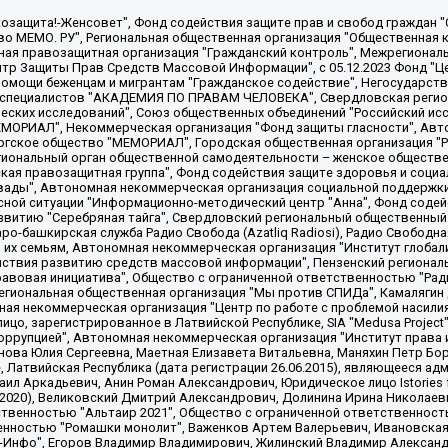
 "Мы против СПИДа", Камалягин Денис Николаевич, Маркелов Сергей Евгеньевич, Пономарев Лев Александрович, Савицкая Людмила Алексеевна, Автономная некоммерческая организация "Центр по работе с проблемой насилия "НАСИЛИЮ.НЕТ", Межрегиональный профессиональный союз работников здравоохранения "Альянс врачей", Юридическое лицо, зарегистрированное в Латвийской Республике, SIA "Medusa Project" (регистрационный номер 40103797863, дата регистрации 10.06.2014), Некоммерческая организация "Фонд по борьбе с коррупцией", Автономная некоммерческая организация "Институт права и публичной политики", Баданин Роман Сергеевич, Гликин Максим Александрович, Железнова Мария Михайловна, Лукьянова Юлия Сергеевна, Маетная Елизавета Витальевна, Маняхин Петр Борисович, Чуракова Ольга Владимировна, Ярош Юлия Петровна, Юридическое лицо "The Insider SIA", зарегистрированное в Риге, Латвийская Республика (дата регистрации 26.06.2015), являющееся администратором доменного имени интернет-издания "The Insider SIA", https://theins.ru, Постернак Алексей Евгеньевич, Рубин Михаил Аркадьевич, Анин Роман Александрович, Юридическое лицо Istories fonds, зарегистрированное в Латвийской Республике (регистрационный номер 50008295751, дата регистрации 24.02.2020), Великовский Дмитрий Александрович, Долинина Ирина Николаевна, Мароховская Алеся Алексеевна, Шлейнов Роман Юрьевич, Шмагун Олеся Валентиновна, Общество с ограниченной ответственностью "Альтаир 2021", Общество с ограниченной ответственностью "Вега 2021", Общество с ограниченной ответственностью "Главный редактор 2021", Общество с ограниченной ответственностью "Ромашки монолит", Важенков Артем Валерьевич, Ивановская областная общественная организация "Центр гендерных исследований", Гурман Юрий Альбертович, Медиапроект "ОВД-Инфо", Егоров Владимир Владимирович, Жилинский Владимир Александрович, Общество с ограниченной ответственностью "ЗП", Иванова София Юрьевна, Карезина Инна Павловна, Кильтау Екатерина Викторовна, Петров Алексей Викторович, Пискунов Сергей Евгеньевич, Смирнов Сергей Сергеевич, Тихонов Михаил Сергеевич, Общество с ограниченной ответственностью "ЖУРНАЛИСТ-ИНОСТРАННЫЙ АГЕНТ", Арапова Галина Юрьевна, Вольтская Татьяна Анатольевна, Американская компания "Mason G.E.S. Anonymous Foundation" (США), являющаяся владельцем интернет-издания https://mnews.world/, Компания "Stichting Bellingcat", зарегистрированная в Нидерландах (дата регистрации 11.07.2018), Захаров Андрей Вячеславович, Клепиковская Екатерина Дмитриевна, Общество с ограниченной ответственностью "МЕМО", Перл Роман Александрович, Симонов Евгений Алексеевич, Соловьева Елена Анатольевна, Сотников Даниил Владимирович, Сурначева Елизавета Дмитриевна, Автономная некоммерческая организация по защите прав человека и информированию населения "Якутия – Наше Мнение", Общество с ограниченной ответственностью "Москоу диджитал медиа", с 26.01.2023 Общество с ограниченной ответственностью "Чайка Белые сады", Ветошкина Валерия Валерьевна, Заговора Максим Александрович, Межрегиональное общественное движение "Российская ЛГБТ - сеть", Оленичев Максим Владимирович, Павлов Иван Юрьевич, Скворцова Елена Сергеевна, Общество с ограниченной ответственностью "Как бы инагент", Кочетков Игорь Викторович, Общество с ограниченной ответственностью "Честные выборы", Еланчик Олег Александрович, Общество с ограниченной ответственностью "Нобелевский призыв", Гималова Регина Эмилевна, Григорьев Андрей Валерьевич, Григорьева Алина Александровна, Ассоциация по содействию защите прав призывников, альтернативнослужащих и военнослужащих "Правозащитная группа "Гражданин.Армия.Право", Хисамова Регина Фаритовна, Автономная некоммерческая организация по реализации социально-правовых программ "Лилит"