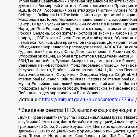
Управление Евангельских Христиан Украинской Христианской
движение, Всемирный Институт Саентологических Предприяти
ИДЕЛЬ-УРАЛ, Ассоциация развития журналистики, IStories fo
Bellingcat, Bellingcat Ltd, The Insider, Институт правовой ин
Макдональда-Лорье, Украинская национальная федерация Кан
центр , Риддл, Русский антивоенный комитет в Швеции, Проект
Народов ПостРоссии, Солидарность с гражданским движением 
Россия, Беллона, Союз жителей островов Тисима и Хабомаи, 
природы, BDR Novaja Gazeta-Europe, Алтай проект, Образова
человека Тбилиси, Дом прав человека Ереван, Дом прав челов
объединение журналистов расследователей, АЛЛАТРА, За своб
Гудзоновский институт, Фонд Демократического Развития, К
Сторожевой башни, Библии и трактатов Свидетелей Иеговы, Г
РЭНД корпорейшн, Русская Америка за демократию в России, 
Северный Рейн-Вестфалия, Фонд глобальной помощи, Антивоенн
Ресурсный Центр, Глобальный союз IndustriALL, Russian Electi
Восточной Европы, Фонд имени Фридриха Эберта, XZ gGmbH, М
International Education, Cultural Vistas, Institute of Intern
Мунка, Российско-канадский демократический альянс, Школа
Фридриха Науманна за свободу, Феминистское антивоенное соп
Либерально-демократическая Лига Украины
Источник:
https://minjust.gov.ru/ru/documents/7756/
д
* Сведения реестра НКО, выполняющих функции ин
Лилит, Правозащитная группа Гражданин.Армия.Право, Нижего
и публичной политики, Фонд борьбы с коррупцией, Альянс вр
Гражданский Союз, Хасдей Ерушалаим, Центр поддержки и сод
движений, Центр социально-информационных инициатив Дейс
Фонд Тольятти, Новое время, Серебряная тайга, Так-Так-Так,