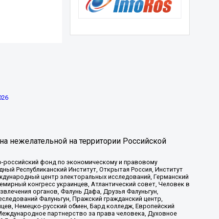
026
на нежелательной на территории Российской
-российский фонд по экономическому и правовому
ый Республиканский Институт, Открытая Россия, Институт
ждународный центр электоральных исследований, Германский
мирный конгресс украинцев, Атлантический совет, Человек в
звлечения органов, Фалунь Дафа, Друзья Фалуньгун,
еследований Фалуньгун, Пражский гражданский центр,
цев, Немецко-русский обмен, Бард колледж, Европейский
Международное партнерство за права человека, Духовное