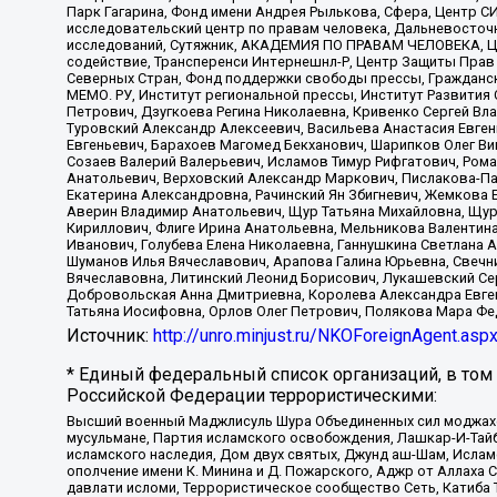
Парк Гагарина, Фонд имени Андрея Рылькова, Сфера, Центр С
исследовательский центр по правам человека, Дальневосточн
исследований, Сутяжник, АКАДЕМИЯ ПО ПРАВАМ ЧЕЛОВЕКА, Це
содействие, Трансперенси Интернешнл-Р, Центр Защиты Прав
Северных Стран, Фонд поддержки свободы прессы, Гражданск
МЕМО. РУ, Институт региональной прессы, Институт Развити
Петрович, Дзугкоева Регина Николаевна, Кривенко Сергей В
Туровский Александр Алексеевич, Васильева Анастасия Евген
Евгеньевич, Барахоев Магомед Бекханович, Шарипков Олег В
Созаев Валерий Валерьевич, Исламов Тимур Рифгатович, Рома
Анатольевич, Верховский Александр Маркович, Пислакова-Па
Екатерина Александровна, Рачинский Ян Збигневич, Жемкова 
Аверин Владимир Анатольевич, Щур Татьяна Михайловна, Щур
Кириллович, Флиге Ирина Анатольевна, Мельникова Валентин
Иванович, Голубева Елена Николаевна, Ганнушкина Светлана 
Шуманов Илья Вячеславович, Арапова Галина Юрьевна, Свечн
Вячеславовна, Литинский Леонид Борисович, Лукашевский Се
Добровольская Анна Дмитриевна, Королева Александра Евген
Татьяна Иосифовна, Орлов Олег Петрович, Полякова Мара Фе
Источник:
http://unro.minjust.ru/NKOForeignAgent.asp
* Единый федеральный список организаций, в том
Российской Федерации террористическими:
Высший военный Маджлисуль Шура Объединенных сил моджахедо
мусульмане, Партия исламского освобождения, Лашкар-И-Тай
исламского наследия, Дом двух святых, Джунд аш-Шам, Ислам
ополчение имени К. Минина и Д. Пожарского, Аджр от Аллаха 
давлати исломи, Террористическое сообщество Сеть, Катиба Та