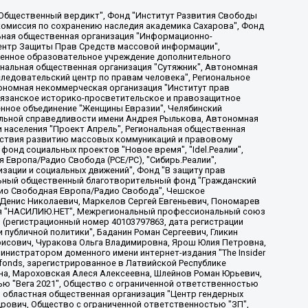
, Дальневосточное общественное движение "Маяк", Санкт-Петербургская ЛГБТ-инициативная группа "Выход", Инициативная группа ЛГБТ+ "Реверс", Алексеев Андрей Викторович, Бекбулатова Таисия Львовна, Беляев Иван Михайлович, Владыкина Елена Сергеевна, Гельман Марат Александрович, Никульшина Вероника Юрьевна, Толоконникова Надежда Андреевна, Шендерович Виктор Анатольевич, Общество с ограниченной ответственностью "Данное сообщение", Общество с ограниченной ответственностью Издательский дом "Новая глава", Айнбиндер Александра Александровна, Московский комьюнити-центр для ЛГБТ+инициатив, Благотворительный фонд развития филантропии, Deutsche Welle (Германия, Kurt-Schumacher-Strasse 3, 53113 Bonn), Борзунова Мария Михайловна, Воробьев Виктор Викторович, Голубева Анна Львовна, Константинова Алла Михайловна, Малкова Ирина Владимировна, Мурадов Мурад Абдулгалимович, Осетинская Елизавета Николаевна, Понасенков Евгений Николаевич, Ганапольский Матвей Юрьевич, Киселев Евгений Алексеевич, Борухович Ирина Григорьевна, Дремин Иван Тимофеевич, Дубровский Дмитрий Викторович, Красноярская региональная общественная организация поддержки и развития альтернативных образовательных технологий и межкультурных коммуникаций "ИНТЕРРА", Маяковская Екатерина Алексеевна, Фейгин Марк Захарович, Филимонов Андрей Викторович, Дзугкоева Регина Николаевна, Доброхотов Роман Александрович, Дудь Юрий Александрович, Елкин Сергей Владимирович, Кругликов Кирилл Игоревич, Сабунаева Мария Леонидовна, Семенов Алексей Владимирович, Шаинян Карен Багратович, Шульман Екатерина Михайловна, Асафьев Артур Валерьевич, Вахштайн Виктор Семенович, Венедиктов Алексей Алексеевич, Лушникова Екатерина Евгеньевна, Волков Леонид Михайлович, Невзоров Александр Глебович, Пархоменко Сергей Борисович, Сироткин Ярослав Николаевич, Кара-Мурза Владимир Владимирович, Баранова Наталья Владимировна, Гозман Леонид Яковлевич, Кагарлицкий Борис Юльевич, Климарев Михаил Валерьевич, Милов Владимир Станиславович, Автономная некоммерческая организация Краснодарский центр современного искусства "Типография", Моргенштерн Алишер Тагирович, Соболь Любовь Эдуардовна, Общество с ограниченной ответственностью "ЛИЗА НОРМ", Каспаров Гарри Кимович, Ходорковский Михаил Борисович, Общество с ограниченной ответственностью "Апрельские тезисы", Данилович Ирина Брониславовна, Кашин Олег Владимирович, Петров Николай Владимирович, Пивоваров Алексей Владимирович, Соколов Михаил Владимирович, Цветкова Юлия Владимировна, Чичваркин Евгений Александрович, Комитет против пыток/Команда против пыток, Общество с ограниченной ответственностью "Первый научный", Общество с ограниченной ответственностью "Вертолет и ко", Белоцерковская Вероника Борисовна, Кац Максим Евгеньевич, Лазарева Татьяна Юрьевна, Шаведдинов Руслан Табризович, Яшин Илья Валерьевич, Общество с ограниченной ответственностью "Иноагент ААВ", Алешковский Дмитрий Петрович, Альбац Евгения Марковна, Быков Дмитрий Львович, Галямина Юлия Евгеньевна, Лойко Сергей Леонидович, Мартынов Кирилл Константинович, Медведев Сергей Александрович, Крашенинников Федор Геннадиевич, Гордеева Катерина Вл