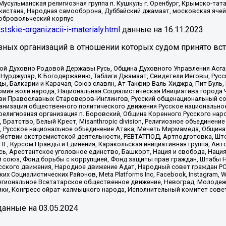
Мусульманская религиозная группа п. Кушкуль г. Оренбург, Крымско-т
кистана, Народная самооборона, Дуббайский джамаат, московская ячей
добровольческий корпус
istskie-organizacii-i-materialy.html
данные на
16.11.2023
зных организаций в отношении которых судом принято вс
ской Духовно Родовой Державы Русь, Община Духовного Управления Асг
Нурджулар, К Богодержавию, Таблиги Джамаат, Свидетели Иеговы, Рус
, Балкарии и Карачая, Союз славян, Ат-Такфир Валь-Хиджра, Пит Буль,
рмия воли народа, Национальная Социалистическая Инициатива города 
ви Православных Староверов-Инглингов, Русский общенациональный сою
ганизация общественного политического движения Русское национально
елигиозная организация п. Боровский, Община Коренного Русского нар
 Братство, Белый Крест, Misanthropic division, Религиозное объединен
е, Русское национальное объединение Атака, Мечеть Мирмамеда, Община
йствии экстремистской деятельности, РЕВТАТПОД, Артподготовка, Што
, Курсом Правды и Единения, Каракольская инициативная группа, Автог
ь, Арестантское уголовное единство, Башкорт, Нация и свобода, Нация и
союз, Фонд борьбы с коррупцией, Фонд защиты прав граждан, Штабы На
сского движения, Народное движение Адат, Народный совет граждан РС
х Социалистических Районов, Meta Platforms Inc, Facebook, Instagram
Региональное Всетатарское общественное движение, Невоград, Молоде
ки, Конгресс ойрат-калмыцкого народа, Исполнительный комитет сове
анные на
03.05.2024