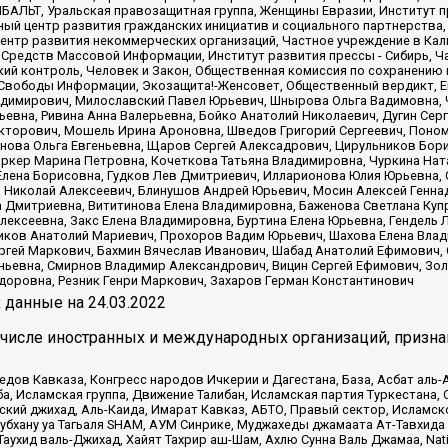
ИБАЛЬТ, Уральская правозащитная группа, Женщины Евразии, Институт п
ый центр развития гражданских инициатив и социального партнерства,
нтр развития некоммерческих организаций, Частное учреждение в Кал
 Средств Массовой Информации, Институт развития прессы - Сибирь, Ч
ий контроль, Человек и Закон, Общественная комиссия по сохранению
я Свободы Информации, Экозащита!-Женсовет, Общественный вердикт, 
ладимирович, Милославский Павел Юрьевич, Шнырова Ольга Вадимовна,
ьевна, Ривина Анна Валерьевна, Бойко Анатолий Николаевич, Дугин Сер
икторович, Мошель Ирина Ароновна, Шведов Григорий Сергеевич, Поно
нова Ольга Евгеньевна, Щаров Сергей Алексадрович, Цирульников Бори
ркер Марина Петровна, Кочеткова Татьяна Владимировна, Чуркина Нат
Елена Борисовна, Гудков Лев Дмитриевич, Илларионова Юлия Юрьевна, С
 Николай Алексеевич, Блинушов Андрей Юрьевич, Мосин Алексей Генна
а Дмитриевна, Вититинова Елена Владимировна, Баженова Светлана Куп
Алексеевна, Закс Елена Владимировна, Буртина Елена Юрьевна, Гендель
иков Анатолий Мариевич, Прохоров Вадим Юрьевич, Шахова Елена Влад
ргей Маркович, Бахмин Вячеслав Иванович, Шабад Анатолий Ефимович, 
ьевна, Смирнов Владимир Александрович, Вицин Сергей Ефимович, Зол
доровна, Резник Генри Маркович, Захаров Герман Константинович
x
данные на
24.03.2022
 числе иностранных и международных организаций, призна
в Кавказа, Конгресс народов Ичкерии и Дагестана, База, Асбат аль-Ан
ба, Исламская группа, Движение Талибан, Исламская партия Туркестан
ский джихад, Аль-Каида, Имарат Кавказ, АБТО, Правый сектор, Исламск
Субхану уа Тагьаля SHAM, АУМ Синрике, Муджахеды джамаата Ат-Тавхида
ухид валь-Джихад, Хайят Тахрир аш-Шам, Ахлю Сунна Валь Джамаа, Natio