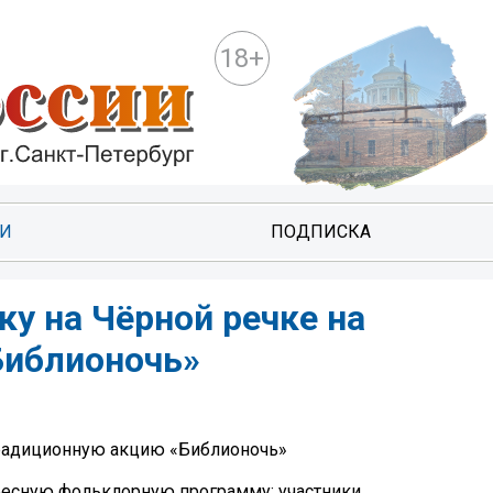
18+
ТИ
ПОДПИСКА
у на Чёрной речке на
Библионочь»
традиционную акцию «Библионочь»
ресную фольклорную программу: участники