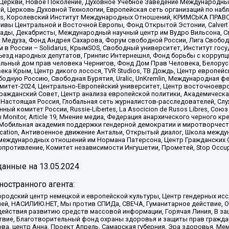
 Церкви, Новое Поколение, Духовное Учебное Заведение Международн
й, Церковь Духовной Технологии, Европейская сеть организаций по н
nds, Королевский Институт Международных Отношений, КРИМСЬКА ПРАВОЗ
ициативы Центральной и Восточной Европы, Фонд Открытой Эстонии, Calver
ады, Декабристы, Международный научный центр им Вудро Вильсона, С
 Медуза, Фонд Андрея Сахарова, Форум свободной России, Лига Свободны
в России – Solidarus, КрымSOS, Свободный университет, Институт гос
Съезд народных депутатов, Гринпис Интернешнл, Фонд борьбы с коррупц
тельный дом прав человека Чернигов, Фонд Дом Прав Человека, Белору
ека Крым, Центр дикого лосося, TVR Studios, ТВ Дождь, Центр европей
одную Россию, Свободная Бурятия, Uralic, UnKremlin, Международная ф
омитет-2024, Центрально-Европейский университет, Центр восточноев
ражданский Совет, Центр анализа европейской политики, Академическа
Настоящая Россия, Глобальная сеть журналистов-расследователей, Слу
ый комитет России, Russie-Libertes, La Asocicion de Rusos Libres, С
on Monitor, Article 19, Мнение медиа, Федерация анархического черного
обильная академия поддержки гендерной демократии и миротворчества,
ational Education, Антивоенное движение Антальи, Открытый диалог, Школа 
 международных отношений им Нормана Патерсона, Центр Гражданских 
ротивление, Комитет независимости Ингушетии, Прометей, Stop Occupat
анные на
13.05.2024
остранного агента:
родский центр немецкой и европейской культуры, Центр гендерных исс
ачей, НАСИЛИЮ.НЕТ, Мы против СПИДа, СВЕЧА, Гуманитарное действие, 
ействия развитию средств массовой информации, Горячая Линия, В защ
твие, Благотворительный фонд охраны здоровья и защиты прав гражда
 Сова, центр Анна, Проект Апрель, Самарская губерния, Эра здоровья, 