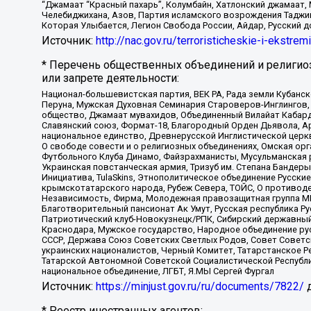
“Джамаат “Красный пахарь”, Колумбайн, Хатлонский джамаат, 
Челебиджихана, Азов, Партия исламского возрождения Таджи
Которая Улыбается, Легион Свобода России, Айдар, Русский 
Источник:
http://nac.gov.ru/terroristicheskie-i-ekstrem
* Перечень общественных объединений и религио
или запрете деятельности:
Национал-большевистская партия, ВЕК РА, Рада земли Кубан
Перуна, Мужская Духовная Семинария Староверов-Инглингов, 
общество, Джамаат мувахидов, Объединенный Вилайат Кабарды
Славянский союз, Формат-18, Благородный Орден Дьявола, А
национальное единство, Древнерусской Инглистической церк
О свободе совести и о религиозных объединениях, Омская ор
Футбольного Клуба Динамо, Файзрахманисты, Мусульманская р
Украинская повстанческая армия, Тризуб им. Степана Бандеры,
Инициатива, TulaSkins, Этнополитическое объединение Русски
крымскотатарского народа, Рубеж Севера, ТОЙС, О противоде
Независимость, Фирма, Молодежная правозащитная группа МПГ
Благотворительный пансионат Ак Умут, Русская республика Рус
Патриотический клуб-Новокузнецк/РПК, Сибирский державный 
Краснодара, Мужское государство, Народное объединение ру
СССР, Держава Союз Советских Светлых Родов, Совет Советски
украинских националистов, Черный Комитет, Татарстанское 
Татарской Автономной Советской Социалистической Республи
национальное объединение, ЛГБТ, Я.МЫ Сергей Фургал
Источник:
https://minjust.gov.ru/ru/documents/7822/
д
* Реестр иностранных агентов: