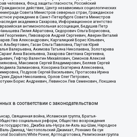
рав человека, Фонд защиты гласности, Российский
 Гражданское действие, Центр независимых социологических
ининграде Совета Министров северных стран, Гражданское
астное учреждение в Санкт-Петербурге Совета Министров
 наследия академика Сахарова, Информационное агентство
Евразийская антимонопольная ассоциация, Бедушев Петр
 Чанышева Лилия Айратовна, Сидорович Ольга Борисовна,
гей Георгиевич, Пивоваров Андрей Сергеевич, Аверин Виталий
марев Лев Александрович, Каргалицкий Борис Юльевич,
с Альбертович, Гасан Ольга Павловна, Паутов Юрий
алья Валерьевна, Акимова Татьяна Николаевна, Золотарева
аранг Анна Васильевна, Захарова Светлана Сергеевна,
дьевич, Гефтер Валентин Михайлович, Симонов Алексей
рияновна, Максимов Сергей Владимирович, Беляев Сергей
 Людмила Залмановна, Кокорина Екатерина Алексеевна,
имировна, Подузов Сергей Васильевич, Протасова Ирина
Сухих Дарья Николаевна, Орлов Олег Петрович,
отухин Борис Андреевич, Левинсон Лев Семенович, Локшина
нных в соответствии с законодательством
сар, Священная война, Исламская группа, Братья-
а, Общество социальных реформ, Общество возрождения
ое государство, Джабха аль-Нусра ли-Ахль аш-Шам, Народное
 Валь-Джихад, Чистопольский Джамаат, Рохнамо ба суи
nal Socialism/White Power, Артподготовка, Религиозная группа