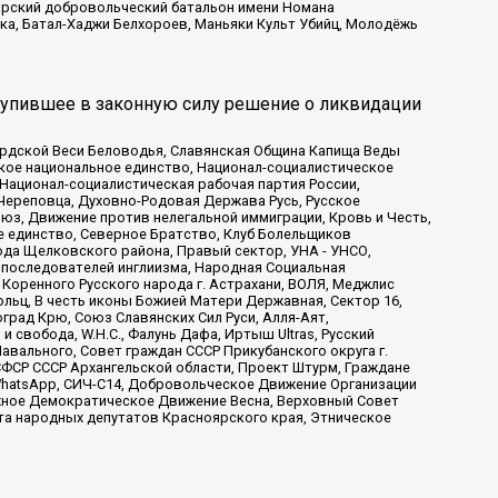
атарский добровольческий батальон имени Номана
ка, Батал-Хаджи Белхороев, Маньяки Культ Убийц, Молодёжь
тупившее в законную силу решение о ликвидации
ардской Веси Беловодья, Славянская Община Капища Веды
ское национальное единство, Национал-социалистическое
 Национал-социалистическая рабочая партия России,
Череповца, Духовно-Родовая Держава Русь, Русское
з, Движение против нелегальной иммиграции, Кровь и Честь,
е единство, Северное Братство, Клуб Болельщиков
ода Щелковского района, Правый сектор, УНА - УНСО,
ие последователей инглиизма, Народная Социальная
 Коренного Русского народа г. Астрахани, ВОЛЯ, Меджлис
льц, В честь иконы Божией Матери Державная, Сектор 16,
рад Крю, Союз Славянских Сил Руси, Алля-Аят,
 свобода, W.H.С., Фалунь Дафа, Иртыш Ultras, Русский
вального, Совет граждан СССР Прикубанского округа г.
ФСР СССР Архангельской области, Проект Штурм, Граждане
, WhatsApp, СИЧ-С14, Добровольческое Движение Организации
жное Демократическое Движение Весна, Верховный Совет
та народных депутатов Красноярского края, Этническое