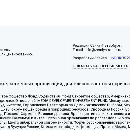
Редакция Санкт-Петербург .
атель.
E-mail: info@zemlya-rossii.ru
и лицензированию.
Разработчик сайта –
INFOROS 2
ПОКАЗАТЬ БАННЕРНЫЕ МЕСТА
тельственных организаций, деятельность которых призна
ытое Общество Фонд Содействия, Фонд Открытое общество, Американо
родных Отношений, MEDIA DEVELOPMENT INVESTMENT FUND, Международн
рудничества, Европейская Платформа за Демократические Выборы, Ме
щиты окружающей среды и природных ресурсов, Свободная Россия, Все
, Прожект Хармони, Родники дракона, Врачи против насильственного и
шении Фалуньгун в Китае, Всемирная организация по расследованию пр
опы, Центр либеральной современности, Форум русскоязычных европей
Фонд Будущее России, Компания свободы информации, Проект Медиа, 