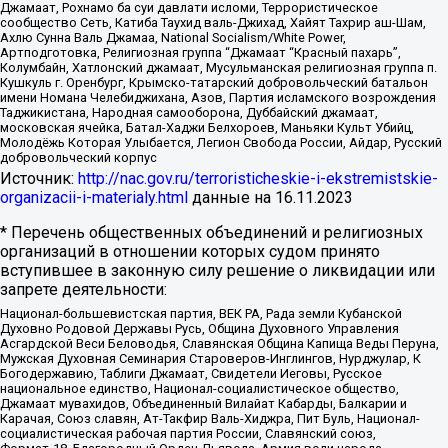
Джамаат, Рохнамо ба суи давлати исломи, Террористическое
сообщество Сеть, Катиба Таухид валь-Джихад, Хайят Тахрир аш-Шам,
Ахлю Сунна Валь Джамаа, National Socialism/White Power,
Артподготовка, Религиозная группа “Джамаат “Красный пахарь”,
Колумбайн, Хатлонский джамаат, Мусульманская религиозная группа п.
Кушкуль г. Оренбург, Крымско-татарский добровольческий батальон
имени Номана Челебиджихана, Азов, Партия исламского возрождения
Таджикистана, Народная самооборона, Дуббайский джамаат,
московская ячейка, Батал-Хаджи Белхороев, Маньяки Культ Убийц,
Молодёжь Которая Улыбается, Легион Свобода России, Айдар, Русский
добровольческий корпус
Источник:
http://nac.gov.ru/terroristicheskie-i-ekstremistskie-
organizacii-i-materialy.html
данные на
16.11.2023
* Перечень общественных объединений и религиозных
организаций в отношении которых судом принято
вступившее в законную силу решение о ликвидации или
запрете деятельности:
Национал-большевистская партия, ВЕК РА, Рада земли Кубанской
Духовно Родовой Державы Русь, Община Духовного Управления
Асгардской Веси Беловодья, Славянская Община Капища Веды Перуна,
Мужская Духовная Семинария Староверов-Инглингов, Нурджулар, К
Богодержавию, Таблиги Джамаат, Свидетели Иеговы, Русское
национальное единство, Национал-социалистическое общество,
Джамаат мувахидов, Объединенный Вилайат Кабарды, Балкарии и
Карачая, Союз славян, Ат-Такфир Валь-Хиджра, Пит Буль, Национал-
социалистическая рабочая партия России, Славянский союз,