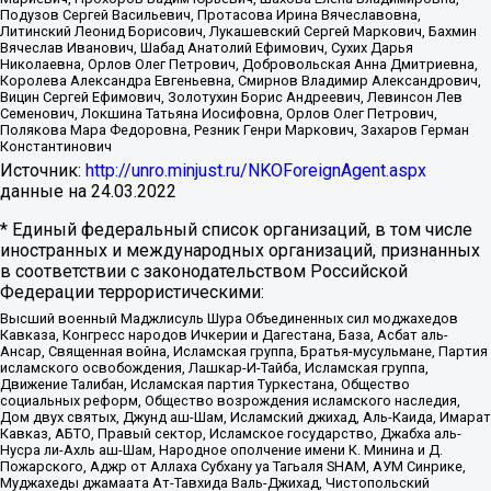
Подузов Сергей Васильевич, Протасова Ирина Вячеславовна,
Литинский Леонид Борисович, Лукашевский Сергей Маркович, Бахмин
Вячеслав Иванович, Шабад Анатолий Ефимович, Сухих Дарья
Николаевна, Орлов Олег Петрович, Добровольская Анна Дмитриевна,
Королева Александра Евгеньевна, Смирнов Владимир Александрович,
Вицин Сергей Ефимович, Золотухин Борис Андреевич, Левинсон Лев
Семенович, Локшина Татьяна Иосифовна, Орлов Олег Петрович,
Полякова Мара Федоровна, Резник Генри Маркович, Захаров Герман
Константинович
Источник:
http://unro.minjust.ru/NKOForeignAgent.aspx
данные на
24.03.2022
* Единый федеральный список организаций, в том числе
иностранных и международных организаций, признанных
в соответствии с законодательством Российской
Федерации террористическими:
Высший военный Маджлисуль Шура Объединенных сил моджахедов
Кавказа, Конгресс народов Ичкерии и Дагестана, База, Асбат аль-
Ансар, Священная война, Исламская группа, Братья-мусульмане, Партия
исламского освобождения, Лашкар-И-Тайба, Исламская группа,
Движение Талибан, Исламская партия Туркестана, Общество
социальных реформ, Общество возрождения исламского наследия,
Дом двух святых, Джунд аш-Шам, Исламский джихад, Аль-Каида, Имарат
Кавказ, АБТО, Правый сектор, Исламское государство, Джабха аль-
Нусра ли-Ахль аш-Шам, Народное ополчение имени К. Минина и Д.
Пожарского, Аджр от Аллаха Субхану уа Тагьаля SHAM, АУМ Синрике,
Муджахеды джамаата Ат-Тавхида Валь-Джихад, Чистопольский