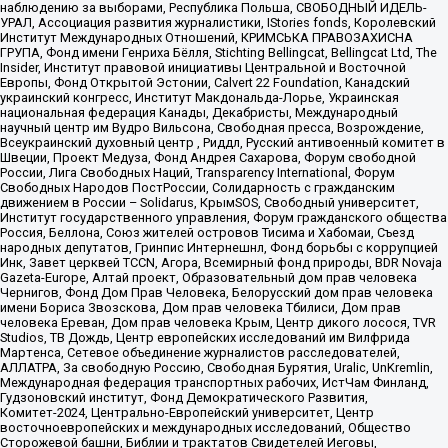
наблюдению за выборами, Республика Польша, СВОБОДНЫЙ ИДЕЛЬ-
УРАЛ, Ассоциация развития журналистики, IStories fonds, Королевский
Институт Международных Отношений, КРИМСЬКА ПРАВОЗАХИСНА
ГРУПА, Фонд имени Генриха Бёлля, Stichting Bellingcat, Bellingcat Ltd, The
Insider, Институт правовой инициативы Центральной и Восточной
Европы, Фонд Открытой Эстонии, Calvert 22 Foundation, Канадский
украинский конгресс, Институт Макдональда-Лорье, Украинская
национальная федерация Канады, Декабристы, Международный
научный центр им Вудро Вильсона, Свободная пресса, Возрождение,
Всеукраинский духовный центр , Риддл, Русский антивоенный комитет в
Швеции, Проект Медуза, Фонд Андрея Сахарова, Форум свободной
России, Лига Свободных Наций, Transparеncy International, Форум
Свободных Народов ПостРоссии, Солидарность с гражданским
движением в России – Solidarus, КрымSOS, Свободный университет,
Институт государственного управления, Форум гражданского общества
Россия, Беллона, Союз жителей островов Тисима и Хабомаи, Съезд
народных депутатов, Гринпис Интернешнл, Фонд борьбы с коррупцией
Инк, Завет церквей TCCN, Агора, Всемирный фонд природы, BDR Novaja
Gazeta-Europe, Алтай проект, Образовательный дом прав человека
Чернигов, Фонд Дом Прав Человека, Белорусский дом прав человека
имени Бориса Звозскова, Дом прав человека Тбилиси, Дом прав
человека Ереван, Дом прав человека Крым, Центр дикого лосося, TVR
Studios, ТВ Дождь, Центр европейских исследований им Вилфрида
Мартенса, Сетевое объединение журналистов расследователей,
АЛЛАТРА, За свободную Россию, Свободная Бурятия, Uralic, UnKremlin,
Международная федерация транспортных рабочих, ИстЧам Финланд,
Гудзоновский институт, Фонд Демократического Развития,
Комитет-2024, Центрально-Европейский университет, Центр
восточноевропейских и международных исследований, Общество
Сторожевой башни, Библии и трактатов Свидетелей Иеговы,