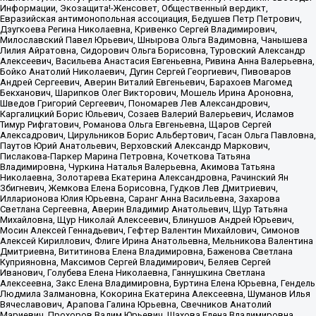
Информации, Экозащита!-Женсовет, Общественный вердикт,
Евразийская антимонопольная ассоциация, Бедушев Петр Петрович,
Дзугкоева Регина Николаевна, Кривенко Сергей Владимирович,
Милославский Павел Юрьевич, Шнырова Ольга Вадимовна, Чанышева
Лилия Айратовна, Сидорович Ольга Борисовна, Туровский Александр
Алексеевич, Васильева Анастасия Евгеньевна, Ривина Анна Валерьевна,
Бойко Анатолий Николаевич, Дугин Сергей Георгиевич, Пивоваров
Андрей Сергеевич, Аверин Виталий Евгеньевич, Барахоев Магомед
Бекханович, Шарипков Олег Викторович, Мошель Ирина Ароновна,
Шведов Григорий Сергеевич, Пономарев Лев Александрович,
Каргалицкий Борис Юльевич, Созаев Валерий Валерьевич, Исламов
Тимур Рифгатович, Романова Ольга Евгеньевна, Щаров Сергей
Алексадрович, Цирульников Борис Альбертович, Гасан Ольга Павловна,
Паутов Юрий Анатольевич, Верховский Александр Маркович,
Пислакова-Паркер Марина Петровна, Кочеткова Татьяна
Владимировна, Чуркина Наталья Валерьевна, Акимова Татьяна
Николаевна, Золотарева Екатерина Александровна, Рачинский Ян
Збигневич, Жемкова Елена Борисовна, Гудков Лев Дмитриевич,
Илларионова Юлия Юрьевна, Саранг Анна Васильевна, Захарова
Светлана Сергеевна, Аверин Владимир Анатольевич, Щур Татьяна
Михайловна, Щур Николай Алексеевич, Блинушов Андрей Юрьевич,
Мосин Алексей Геннадьевич, Гефтер Валентин Михайлович, Симонов
Алексей Кириллович, Флиге Ирина Анатольевна, Мельникова Валентина
Дмитриевна, Вититинова Елена Владимировна, Баженова Светлана
Куприяновна, Максимов Сергей Владимирович, Беляев Сергей
Иванович, Голубева Елена Николаевна, Ганнушкина Светлана
Алексеевна, Закс Елена Владимировна, Буртина Елена Юрьевна, Гендель
Людмила Залмановна, Кокорина Екатерина Алексеевна, Шуманов Илья
Вячеславович, Арапова Галина Юрьевна, Свечников Анатолий
Мариевич, Прохоров Вадим Юрьевич, Шахова Елена Владимировна,