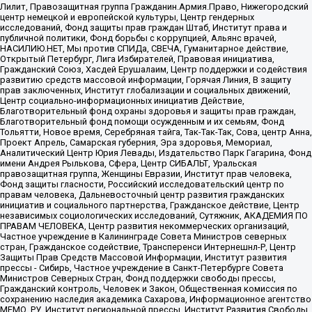
Лилит, Правозащитная группа Гражданин.Армия.Право, Нижегородский
центр немецкой и европейской культуры, Центр гендерных
исследований, Фонд защиты прав граждан Штаб, Институт права и
публичной политики, Фонд борьбы с коррупцией, Альянс врачей,
НАСИЛИЮ.НЕТ, Мы против СПИДа, СВЕЧА, Гуманитарное действие,
Открытый Петербург, Лига Избирателей, Правовая инициатива,
Гражданский Союз, Хасдей Ерушалаим, Центр поддержки и содействия
развитию средств массовой информации, Горячая Линия, В защиту
прав заключенных, Институт глобализации и социальных движений,
Центр социально-информационных инициатив Действие,
Благотворительный фонд охраны здоровья и защиты прав граждан,
Благотворительный фонд помощи осужденным и их семьям, Фонд
Тольятти, Новое время, Серебряная тайга, Так-Так-Так, Сова, центр Анна,
Проект Апрель, Самарская губерния, Эра здоровья, Мемориал,
Аналитический Центр Юрия Левады, Издательство Парк Гагарина, Фонд
имени Андрея Рылькова, Сфера, Центр СИБАЛЬТ, Уральская
правозащитная группа, Женщины Евразии, Институт прав человека,
Фонд защиты гласности, Российский исследовательский центр по
правам человека, Дальневосточный центр развития гражданских
инициатив и социального партнерства, Гражданское действие, Центр
независимых социологических исследований, Сутяжник, АКАДЕМИЯ ПО
ПРАВАМ ЧЕЛОВЕКА, Центр развития некоммерческих организаций,
Частное учреждение в Калининграде Совета Министров северных
стран, Гражданское содействие, Трансперенси Интернешнл-Р, Центр
Защиты Прав Средств Массовой Информации, Институт развития
прессы - Сибирь, Частное учреждение в Санкт-Петербурге Совета
Министров Северных Стран, Фонд поддержки свободы прессы,
Гражданский контроль, Человек и Закон, Общественная комиссия по
сохранению наследия академика Сахарова, Информационное агентство
МЕМО. РУ, Институт региональной прессы, Институт Развития Свободы