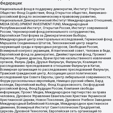
Федерации:
Национальный фонд в поддержку демократии, Институт Открытое
Общество Фонд Содействия, Фонд Открытое общество, Американо-
российский фонд по экономическому и правовому развитию,
Национальный Демократический Институт Международных Отношений,
MEDIA DEVELOPMENT INVESTMENT FUND, Международный
Республиканский Институт, Открытая Россия, Институт современной
России, Черноморский фонд регионального сотрудничества,
Европейская Платформа за Демократические Выборы,
Международный центр электоральных исследований, Германский фонд
Маршалла Соединенных Штатов, Тихоокеанский центр защиты
окружающей среды и природных ресурсов, Свободная Россия,
Всемирный конгресс украинцев, Атлантический совет, Человек в беде,
Европейский фонд за демократию, Джеймстаунский фонд, Прожект
Хармони, Родники дракона, Врачи против насильственного извлечения
органов, Фалунь Дафа, Друзья Фалуньгун, Фалуньгун, Коалиция по
расследованию преследования в отношении Фалуньгун в Китае,
Всемирная организация по расследованию преследований Фалуньгун,
Пражский гражданский центр, Ассоциация школ политических
исследований при Совете Европы, Центр либеральной современности,
Форум русскоязычных европейцев, Немецко-русский обмен, Бард
колледж, Европейский выбор, Фонд Ходорковского, Оксфордский
российский фонд, Фонд Будущее России, Компания свободы
информации, Проект Медиа, Международное партнерство за права
человека, Духовное Управление Евангельских Христиан Украинской
Христианской Церкви, Новое Поколение, Духовное Учебное Заведение
Международный Библейский Колледж, Международное христианское
движение, Всемирный Институт Саентологических Предприятий,
Церковь Духовной Технологии, Европейская сеть организаций по