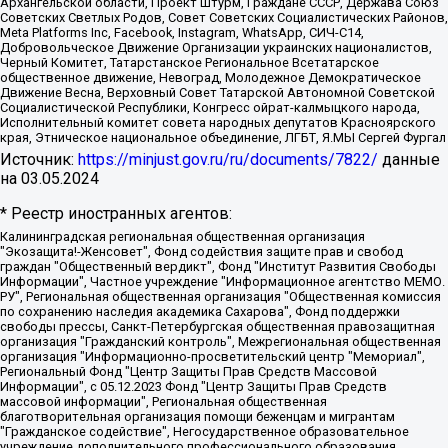
Архангельской области, Проект Штурм, Граждане СССР, Держава Союз
Советских Светлых Родов, Совет Советских Социалистических Районов,
Meta Platforms Inc, Facebook, Instagram, WhatsApp, СИЧ-С14,
Добровольческое Движение Организации украинских националистов,
Черный Комитет, Татарстанское Региональное Всетатарское
общественное движение, Невоград, Молодежное Демократическое
Движение Весна, Верховный Совет Татарской Автономной Советской
Социалистической Республики, Конгресс ойрат-калмыцкого народа,
Исполнительный комитет совета народных депутатов Красноярского
края, Этническое национальное объединение, ЛГБТ, Я.МЫ Сергей Фургал
Источник:
https://minjust.gov.ru/ru/documents/7822/
данные
на
03.05.2024
* Реестр иностранных агентов:
Калининградская региональная общественная организация "Экозащита!-Женсовет", Фонд содействия защите прав и свобод граждан "Общественный вердикт", Фонд "Институт Развития Свободы Информации", Частное учреждение "Информационное агентство МЕМО. РУ", Региональная общественная организация "Общественная комиссия по сохранению наследия академика Сахарова", Фонд поддержки свободы прессы, Санкт-Петербургская общественная правозащитная организация "Гражданский контроль", Межрегиональная общественная организация "Информационно-просветительский центр "Мемориал", Региональный Фонд "Центр Защиты Прав Средств Массовой Информации", с 05.12.2023 Фонд "Центр Защиты Прав Средств массовой информации", Региональная общественная благотворительная организация помощи беженцам и мигрантам "Гражданское содействие", Негосударственное образовательное учреждение дополнительного профессионального образования (повышение квалификации) специалистов "АКАДЕМИЯ ПО ПРАВАМ ЧЕЛОВЕКА", Свердловская региональная общественная организация "Сутяжник", Автономная некоммерческая организация "Центр независимых социологических исследований", Союз общественных объединений "Российский исследовательский центр по правам человека", Региональное общественное учреждение научно-информационный центр "МЕМОРИАЛ", Некоммерческая организация "Фонд защиты гласности", Автономная некоммерческая организация "Институт прав человека", Городская общественная организация "Екатеринбургское общество "МЕМОРИАЛ", Городская общественная организация "Рязанское историко-просветительское и правозащитное общество "Мемориал" (Рязанский Мемориал), Челябинский региональный орган общественной самодеятельности – женское общественное объединение "Женщины Евразии", Челябинский региональный орган общественной самодеятельности "Уральская правозащитная группа", Фонд содействия защите здоровья и социальной справедливости имени Андрея Рылькова, Автономная Некоммерческая Организация "Аналитический Центр Юрия Левады", Автономная некоммерческая организация социальной поддержки населения "Проект Апрель", Региональная общественная организация помощи женщинам и детям, находящимся в кризисной ситуации "Информационно-методический центр "Анна", Фонд содействия развитию массовых коммуникаций и правовому просвещению "Так-так-Так", Фонд содействия устойчивому развитию "Серебряная тайга", Свердловский региональный общественный фонд социальных проектов "Новое время", "Idel.Реалии", Кавказ.Реалии, Крым.Реалии, Телеканал Настоящее Время, Татаро-башкирская служба Радио Свобода (Azatliq Radiosi), Радио Свободная Европа/Радио Свобода (PCE/PC), "Сибирь.Реалии", "Фактограф", Благотворительный фонд помощи осужденным и их семьям, Автономная некоммерческая организация "Институт глобализации и социальных движений", Фонд "В защиту прав заключенных", Частное учреждение "Центр поддержки и содействия развитию средств массовой информации", Пензенский региональный общественный благотворительный фонд "Гражданский союз", "Север.Реалии", Некоммерческая организация Фонд "Правовая инициатива", Общество с ограниченной ответственностью "Радио Свободная Европа/Радио Свобода", Чешское информационное агентство "MEDIUM-ORIENT", Красноярская региональная общественная организация "Мы против СПИДа", Камалягин Денис Николаевич, Маркелов Сергей Евгеньевич, Пономарев Лев Александрович, Савицкая Людмила Алексеевна, Автономная некоммерческая организация "Центр по работе с проблемой насилия "НАСИЛИЮ.НЕТ", Межрегиональный профессиональный союз работников здравоохранения "Альянс врачей", Юридическое лицо, зарегистрированное в Латвийской Республике, SIA "Medusa Project" (регистрационный номер 40103797863, дата регистрации 10.06.2014), Некоммерческая организация "Фонд по борьбе с коррупцией", Автономная некоммерческая организация "Институт права и публичной политики", Баданин Роман Сергеевич, Гликин Максим Александрович, Железнова Мария Михайловна, Лукьянова Юлия Сергеевна, Маетная Елизавета Витальевна, Маняхин Петр Борисович, Чуракова Ольга Владимировна, Ярош Юлия Петровна, Юридическое лицо "The Insider SIA", зарегистрированное в Риге, Латвийская Республика (дата регистрации 26.06.2015), являющееся администратором доменного имени интернет-издания "The Insider SIA", https://theins.ru, Постернак Алексей Евгеньевич, Рубин Михаил Аркадьевич, Анин Роман Александрович, Юридическое лицо Istories fonds, зарегистрированное в Латвийской Республике (регистрационный номер 50008295751, дата регистрации 24.02.2020), Великовский Дмитрий Александрович, Долинина Ирина Николаевна, Мароховская Алеся Алексеевна, Шлейнов Роман Юрьевич, Шмагун Олеся Валентиновна, Общество с ограниченной ответственностью "Альтаир 2021", Общество с ограниченной ответственностью "Вега 2021", Общество с ограниченной ответственностью "Главный редактор 2021", Общество с ограниченной ответственностью "Ромашки монолит", Важенков Артем Валерьевич, Ивановская областная общественная организация "Центр гендерных исследований", Гурман Юрий Альбертович, Медиапроект "ОВД-Инфо", Егоров Владимир Владимирович, Жилинский Владимир Александрович, Общество с ограниченной ответственностью "ЗП", Иванова София Юрьевна, Карезина Инна Павловна, Кильтау Екатерина Викторовна, Петров Алексей Викторович, Пискунов Сергей Евгеньевич, Смирнов Сергей Сергеевич, Тихонов Михаил Сергеевич, Общество с ограниченной ответственностью "ЖУРНАЛИСТ-ИНОСТРАННЫЙ АГЕНТ", Арапова Галина Юрьевна, Вольтская Татьяна Анатольевна, Американская компания "Mason G.E.S. Anonymous Foundation" (США), являющаяся владельцем интернет-издания https://mnews.world/, Компания "Stichting Bellingcat", зарегистрированная в Нидерландах (дата регистрации 11.07.2018), Захаров Андрей Вячеславович, Клепиковская Екатерина Дмитриевна, Общество с ограниченной ответственностью "МЕМО", Перл Роман Александрович, Симонов Евгений Алексеевич, Соловьева Елена Анатольевна, Сотников Даниил Владимирович, Сурначева Елизавета Дмитриевна, Автономная некоммерческая организация по защите прав человека и информированию населения "Якутия – Наше Мнение", Общество с ограниченной ответственностью "Москоу диджитал медиа", с 26.01.2023 Общество с ограниченной ответственностью "Чайка Белые сады", Ветошкина Валерия Валерьевна, Заговора Максим Александрович, Межрегиональное общественное движение "Российская ЛГБТ - сеть", Оленичев Максим Владимирович, Павлов Иван Юрьевич, Скворцова Елена Сергеевна, Общество с ограниченной ответственностью "Как бы инагент", Кочетков Игорь Викторович, Общество с ограниченной ответственностью "Честные выборы", Еланчик Олег Александрович, Общество с ограниченной ответственностью "Нобелевский призыв", Гималова Регина Эмилевна, Григорьев Андрей Валерьевич, Григорьева Алина Александровна, Ассоциация по содействию защите прав призывников, альтернативнослужащих и военнослужащих "Правозащитная группа "Гражданин.Армия.Право", Хисамова Регина Фаритовна, Автономная некоммерческая организация по реализации социально-правовых программ "Лилит", Дальневосточное общественное движение "Маяк", Санкт-Петербургская ЛГБТ-инициативная группа "Выход", Инициативная группа ЛГБТ+ "Реверс", Алексеев Андрей Викторович, Бекбулатова Таисия Львовна, Беляев Иван Михайлович, Владыкина Елена Сергеевна, Гельман Марат Александрович, Никульшина Вероника Юрьевна, Толоконникова Надежда Андреевна, Шендерович Виктор Анатольевич, Общество с ограниченной ответственностью "Данное сообщение", Общество с ограниченной ответственностью Издательский дом "Новая глава", Айнбиндер Александра Александровна, Московский комьюнити-центр для ЛГБТ+инициатив, Благотворительный фонд развития филантропии, Deutsche Welle (Германия, Kurt-Schumacher-Strasse 3, 53113 Bonn), Борзунова Мария Михайловна, Воробьев Виктор Викторович, Голубева Анна Львовна, Константинова Алла Михайловна, Малкова Ирина Владимировна, Мурадов Мурад Абдулгалимович, Осетинская Елизавета Николаевна, Понасенков Евгений Николаевич, Ганапольский Матвей Юрьевич, Киселев Евгений Алексеевич, Борухович Ирина Григорьевна, Дремин Иван Тимофеевич, Дубровский Дмитрий Викторович, Красноярская региональная общественная организация поддержки и развития альтернативных образовательных технологий и межкультурных коммуникаций "ИНТЕРРА", Маяковская Екатерина Алексеевна, Фейгин Марк Захарович, Филимонов Андрей Викторович, Дзугкоева Регина Николаевна, Доброхотов Роман Александрович, Дудь Юрий Александрович, Елкин Сергей Владимирович, Кругликов Кирилл Игоревич, Сабунаева Мария Леонидовна, Семенов Алексей Владимирович, Шаинян Карен Багратович, Шульман Екатерина Михайловна, Асафьев Артур Валерьевич, Вахштайн Виктор Семенович, Венедиктов Алексей Алексеевич, Лушникова Екатерина Евгеньевна, Волков Леонид Михайлович, Невзоров Александр Глебович, Пархоменко Сергей Борисович, Сироткин Ярослав Николаевич, Кара-Мурза Владимир Владимирович, Баранова Наталья Владимировна, Гозман Леонид Яковлевич, Кагарлицкий Борис Юльевич, Климарев Михаил Валерьевич, Милов Владимир Станиславович, Автономная некоммерческая организация Краснодарский центр современного искусства "Типография", Моргенштерн Алишер Тагирович, Соболь Любовь Эдуардовна, Общество с ограниченной ответственностью "ЛИЗА НОРМ", Каспаров Гарри Кимович, Ходорковский Михаил Борисович, Общество с ограниченной ответственностью "Апрельские тезисы", Данилович Ирина Брониславовна, Кашин Олег Владимирович, Петров Николай Владимирович, Пивоваров Алексей Владимирович, Соколов Михаил Владимирович, Цветкова Юлия Владимировна, Чичваркин Евгений Александрович, Комитет против пыток/Команда против пыток, Общество с ограниченной ответственностью "Первый научный", Общество с ограниченной ответственностью "Вертолет и ко", Белоцерковская Вероника Борисовна, Кац Максим Евгеньевич, Лазарева Татьяна Юрьевна, Шаведдинов Руслан Табризович, Яшин Илья Валерьевич, Общество с ограниченной ответственностью "Иноагент ААВ", Алешковский Дмитрий Петрович, Альбац Евгения Марковна, Быков Дмитрий Львович, Галямина Юлия Евгеньевна, Лойко Сергей Леонидович, Мартынов Кирилл Константинович, Медведев Сергей Александрович, Крашенинников Федор Геннадиевич, Гордеева Катерина Вл