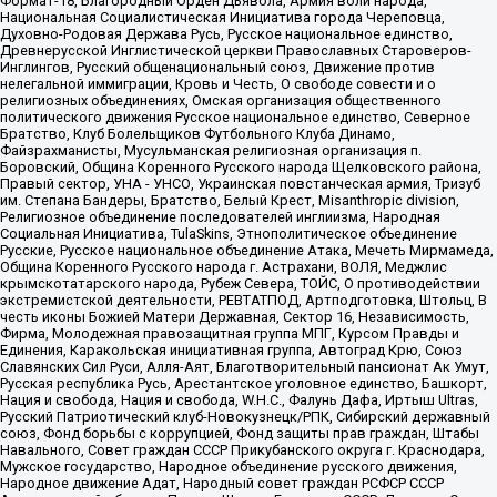
Формат-18, Благородный Орден Дьявола, Армия воли народа,
Национальная Социалистическая Инициатива города Череповца,
Духовно-Родовая Держава Русь, Русское национальное единство,
Древнерусской Инглистической церкви Православных Староверов-
Инглингов, Русский общенациональный союз, Движение против
нелегальной иммиграции, Кровь и Честь, О свободе совести и о
религиозных объединениях, Омская организация общественного
политического движения Русское национальное единство, Северное
Братство, Клуб Болельщиков Футбольного Клуба Динамо,
Файзрахманисты, Мусульманская религиозная организация п.
Боровский, Община Коренного Русского народа Щелковского района,
Правый сектор, УНА - УНСО, Украинская повстанческая армия, Тризуб
им. Степана Бандеры, Братство, Белый Крест, Misanthropic division,
Религиозное объединение последователей инглиизма, Народная
Социальная Инициатива, TulaSkins, Этнополитическое объединение
Русские, Русское национальное объединение Атака, Мечеть Мирмамеда,
Община Коренного Русского народа г. Астрахани, ВОЛЯ, Меджлис
крымскотатарского народа, Рубеж Севера, ТОЙС, О противодействии
экстремистской деятельности, РЕВТАТПОД, Артподготовка, Штольц, В
честь иконы Божией Матери Державная, Сектор 16, Независимость,
Фирма, Молодежная правозащитная группа МПГ, Курсом Правды и
Единения, Каракольская инициативная группа, Автоград Крю, Союз
Славянских Сил Руси, Алля-Аят, Благотворительный пансионат Ак Умут,
Русская республика Русь, Арестантское уголовное единство, Башкорт,
Нация и свобода, Нация и свобода, W.H.С., Фалунь Дафа, Иртыш Ultras,
Русский Патриотический клуб-Новокузнецк/РПК, Сибирский державный
союз, Фонд борьбы с коррупцией, Фонд защиты прав граждан, Штабы
Навального, Совет граждан СССР Прикубанского округа г. Краснодара,
Мужское государство, Народное объединение русского движения,
Народное движение Адат, Народный совет граждан РСФСР СССР