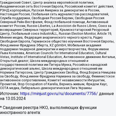
Гражданский Совет, Центр анализа европейской политики,
Академическая сеть Восточная Европа, Российский комитет действия,
РЭНД корпорейшн, Русская Америка за демократию в России,
Настоящая Россия, Глобальная сеть журналистов-расследователей,
Служба поддержки, Свободная Россия Берлин, Свободная Россия
Северный Рейн-Вестфалия, Фонд глобальной помощи, Антивоенный
комитет России, Russie-Libertes, La Asocicion de Rusos Libres, Союз за
возвращение Северных территорий, Крымскотатарский Ресурсный
Центр, Глобальный союз IndustriALL, Russian Election Monitor, Article 19,
Мнение медиа, Федерация анархического черного креста, Радио
Свободная Европа, Германское общество изучения Восточной Европы,
Фонд имени Фридриха Эберта, XZ gGmbH, Мобильная академия
поддержки гендерной демократии и миротворчества, Форум имени
Льва Копелева, American Councils for International Education, Cultural
Vistas, Institute of International Education, Антивоенное движение Антальи,
Открытый диалог, Школа международных отношений и
государственной политики им Питера Мунка, Российско-канадский
демократический альянс, Школа международных отношений им
Нормана Патерсона, Центр Гражданских Свобод, Фонд Бориса Немцова
за Свободу, Фонд имени Фридриха Науманна за свободу, Феминистское
антивоенное сопротивление, Комитет независимости Ингушетии,
Прометей, Stop Occupation of Karelia, Вернись живым, Фридом Хаус,
СОТА медиа, Либерально-демократическая Лига Украины
Источник:
https://minjust.gov.ru/ru/documents/7756/
данные
на
13.05.2024
* Сведения реестра НКО, выполняющих функции
иностранного агента: