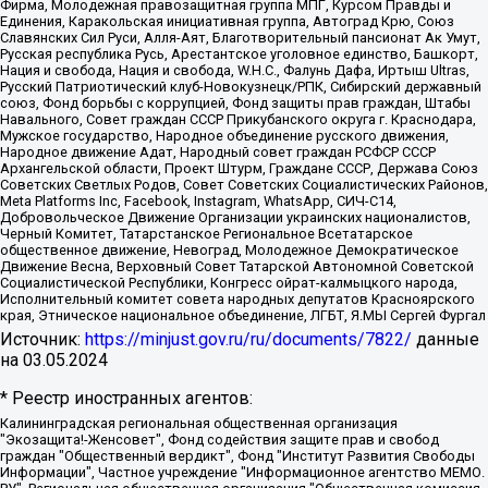
Фирма, Молодежная правозащитная группа МПГ, Курсом Правды и
Единения, Каракольская инициативная группа, Автоград Крю, Союз
Славянских Сил Руси, Алля-Аят, Благотворительный пансионат Ак Умут,
Русская республика Русь, Арестантское уголовное единство, Башкорт,
Нация и свобода, Нация и свобода, W.H.С., Фалунь Дафа, Иртыш Ultras,
Русский Патриотический клуб-Новокузнецк/РПК, Сибирский державный
союз, Фонд борьбы с коррупцией, Фонд защиты прав граждан, Штабы
Навального, Совет граждан СССР Прикубанского округа г. Краснодара,
Мужское государство, Народное объединение русского движения,
Народное движение Адат, Народный совет граждан РСФСР СССР
Архангельской области, Проект Штурм, Граждане СССР, Держава Союз
Советских Светлых Родов, Совет Советских Социалистических Районов,
Meta Platforms Inc, Facebook, Instagram, WhatsApp, СИЧ-С14,
Добровольческое Движение Организации украинских националистов,
Черный Комитет, Татарстанское Региональное Всетатарское
общественное движение, Невоград, Молодежное Демократическое
Движение Весна, Верховный Совет Татарской Автономной Советской
Социалистической Республики, Конгресс ойрат-калмыцкого народа,
Исполнительный комитет совета народных депутатов Красноярского
края, Этническое национальное объединение, ЛГБТ, Я.МЫ Сергей Фургал
Источник:
https://minjust.gov.ru/ru/documents/7822/
данные
на
03.05.2024
* Реестр иностранных агентов:
Калининградская региональная общественная организация "Экозащита!-Женсовет", Фонд содействия защите прав и свобод граждан "Общественный вердикт", Фонд "Институт Развития Свободы Информации", Частное учреждение "Информационное агентство МЕМО. РУ", Региональная общественная организация "Общественная комиссия по сохранению наследия академика Сахарова", Фонд поддержки свободы прессы, Санкт-Петербургская общественная правозащитная организация "Гражданский контроль", Межрегиональная общественная организация "Информационно-просветительский центр "Мемориал", Региональный Фонд "Центр Защиты Прав Средств Массовой Информации", с 05.12.2023 Фонд "Центр Защиты Прав Средств массовой информации", Региональная общественная благотворительная организация помощи беженцам и мигрантам "Гражданское содействие", Негосударственное образовательное учреждение дополнительного профессионального образования (повышение квалификации) специалистов "АКАДЕМИЯ ПО ПРАВАМ ЧЕЛОВЕКА", Свердловская региональная общественная организация "Сутяжник", Автономная некоммерческая организация "Центр независимых социологических исследований", Союз общественных объединений "Российский исследовательский центр по правам человека", Региональное общественное учреждение научно-информационный центр "МЕМОРИАЛ", Некоммерческая организация "Фонд защиты гласности", Автономная некоммерческая организация "Институт прав человека", Городская общественная организация "Екатеринбургское общество "МЕМОРИАЛ", Городская общественная организация "Рязанское историко-просветительское и правозащитное общество "Мемориал" (Рязанский Мемориал), Челябинский региональный орган общественной самодеятельности – женское общественное объединение "Женщины Евразии", Челябинский региональный орган общественной самодеятельности "Уральская правозащитная группа", Фонд содействия защите здоровья и социальной справедливости имени Андрея Рылькова, Автономная Некоммерческая Организация "Аналитический Центр Юрия Левады", Автономная некоммерческая организация социальной поддержки населения "Проект Апрель", Региональная общественная организация помощи женщинам и детям, находящимся в кризисной ситуации "Информационно-методический центр "Анна", Фонд содействия развитию массовых коммуникаций и правовому просвещению "Так-так-Так", Фонд содействия устойчивому развитию "Серебряная тайга", Свердловский региональный общественный фонд социальных проектов "Новое время", "Idel.Реалии", Кавказ.Реалии, Крым.Реалии, Телеканал Настоящее Время, Татаро-башкирская служба Радио Свобода (Azatliq Radiosi), Радио Свободная Европа/Радио Свобода (PCE/PC), "Сибирь.Реалии", "Фактограф", Благотворительный фонд помощи осужденным и их семьям, Автономная некоммерческая организация "Институт глобализации и социальных движений", Фонд "В защиту прав заключенных", Частное учреждение "Центр поддержки и содействия развитию средств массовой информации", Пензенский региональный общественный благотворительный фонд "Гражданский союз", "Север.Реалии", Некоммерческая организация Фонд "Правовая инициатива", Общество с ограниченной ответственностью "Радио Свободная Европа/Радио Свобода", Чешское информационное агентство "MEDIUM-ORIENT", Красноярская региональная общественная организация "Мы против СПИДа", Камалягин Денис Николаевич, Маркелов Сергей Евгеньевич, Пономарев Лев Александрович, Савицкая Людмила Алексеевна, Автономная некоммерческая организация "Центр по работе с проблемой насилия "НАСИЛИЮ.НЕТ", Межрегиональный профессиональный союз работников здравоохранения "Альянс врачей", Юридическое лицо, зарегистрированное в Латвийской Республике, SIA "Medusa Project" (регистрационный номер 40103797863, дата регистрации 10.06.2014), Некоммерческая организация "Фонд по борьбе с коррупцией", Автономная некоммерческая организация "Институт права и публичной политики", Баданин Роман Сергеевич, Гликин Максим Александрович, Железнова Мария Михайловна, Лукьянова Юлия Сергеевна, Маетная Елизавета Витальевна, Маняхин Петр Борисович, Чуракова Ольга Владимировна, Ярош Юлия Петровна, Юридическое лицо "The Insider SIA", зарегистрированное в Риге, Латвийская Республика (дата регистрации 26.06.2015), являющееся администратором доменного имени интернет-издания "The Insider SIA", https://theins.ru, Постернак Алексей Евгеньевич, Рубин Михаил Аркадьевич, Анин Роман Александрович, Юридическое лицо Istories fonds, зарегистрированное в Латвийской Республике (регистрационный номер 50008295751, дата регистрации 24.02.2020), Великовский Дмитрий Александрович, Долинина Ирина Николаевна, Мароховская Алеся Алексеевна, Шлейнов Роман Юрьевич, Шмагун Олеся Валентиновна, Общество с ограниченной ответственностью "Альтаир 2021", Общество с ограниченной ответственностью "Вега 2021", Общество с ограниченной ответственностью "Главный редактор 2021", Общество с ограниченной ответственностью "Ромашки монолит", Важенков Артем Валерьевич, Ивановская областная общественная организация "Центр гендерных исследований", Гурман Юрий Альбертович, Медиапроект "ОВД-Инфо", Егоров Владимир Владимирович, Жилинский Владимир Александрович, Общество с ограниченной ответственностью "ЗП", Иванова София Юрьевна, Карезина Инна Павловна, Кильтау Екатерина Викторовна, Петров Алексей Викторович, Пискунов Сергей Евгеньевич, Смирнов Сергей Сергеевич, Тихонов Михаил Сергеевич, Общество с ограниченной ответственностью "ЖУРНАЛИСТ-ИНОСТРАННЫЙ АГЕНТ", Арапова Галина Юрьевна, Вольтская Татьяна Анатольевна, Американская компания "Mason G.E.S. Anonymous Foundation" (США), являющаяся владельцем интернет-издания https://mnews.world/, Компания "Stichting Bellingcat", зарегистрированная в Нидерландах (дата регистрации 11.07.2018), Захаров Андрей Вячеславович, Клепиковская Екатерина Дмитриевна, Общество с ограниченной ответственностью "МЕМО", Перл Роман Александрович, Симонов Евгений Алексеевич, Соловьева Елена Анатольевна, Сотников Даниил Владимирович, Сурначева Елизавета Дмитриевна, Автономная некоммерческая организация по защите прав человека и информированию населения "Якутия – Наше Мнение", Общество с ограниченной ответственностью "Москоу диджитал медиа", с 26.01.2023 Общество с ограниченной ответственностью "Чайка Белые сады", Ветошкина Валерия Валерьевна, Заговора Максим Александрович, Межрегиональное общественное движение "Российская ЛГБТ - сеть", Оленичев Максим Владимирович, Павлов Иван Юрьевич, Скворцова Елена Сергеевна, Общество с ограниченной ответственностью "Как бы инагент", Кочетков Игорь Викторович, Общество с ограниченной ответственностью "Честные выборы", Еланчик Олег Александрович, Общество с ограниченной ответственностью "Нобелевский призыв", Гималова Регина Эмилевна, Григорьев Андрей Валерьевич, Григорьева Алина Александровна, Ассоциация по содействию защите прав призывников, альтернативнослужащих и военнослужащих "Правозащитная группа "Гражданин.Армия.Право", Хисамова Регина Фаритовна, Автономная некоммерческая организация по реализации социально-правовых программ "Лилит", Дальневосточное общественное движение "Маяк", Санкт-Петербургская ЛГБТ-инициативная группа "Выход", Инициативная группа ЛГБТ+ "Реверс", Алексеев Андрей Викторович, Бекбулатова Таисия Львовна, Беляев Иван Михайлович, Владыкина Елена Сергеевна, Гельман Марат Александрович, Никульшина Вероника Юрьевна, Толоконникова Надежда Андреевна, Шендерович Виктор Анатольевич, Общество с ограниченной ответственностью "Данное сообщение", Общество с ограниченной ответственностью Издательский дом "Новая глава", Айнбиндер Александра Александровна, Московский комьюнити-центр для ЛГБТ+инициатив, Благотворительный фонд развития филантропии, Deutsche Welle (Германия, Kurt-Schumacher-Strasse 3, 53113 Bonn), Борзунова Мария Михайловна, Воробьев Виктор Викторович, Голубева Анна Львовна, Константинова Алла Михайловна, Малкова Ирина Владимировна, Мурадов Мурад Абдулгалимович, Осетинская Елизавета Николаевна, Понасенков Евгений Николаевич, Ганапольский Матвей Юрьевич, Киселев Евгений Алексеевич, Борухович Ирина Григорьевна, Дремин Иван Тимофеевич, Дубровский Дмитрий Викторович, Красноярская региональная общественная организация поддержки и развития альтернативных образовательных технологий и межкультурных коммуникаций "ИНТЕРРА", Маяковская Екатерина Алексеевна, Фейгин Марк Захарович, Филимонов Андрей Викторович, Дзугкоева Регина Николаевна, Доброхотов Роман Александрович, Дудь Юрий Александрович, Елкин Сергей Владимирович, Кругликов Кирилл Игоревич, Сабунаева Мария Леонидовна, Семенов Алексей Владимирович, Шаинян Карен Багратович, Шульман Екатерина Михайловна, Асафьев Артур Валерьевич, Вахштайн Виктор Семенович, Венедиктов Алексей Алексеевич, Лушникова Екатерина Евгеньевна, Волков Леонид Михайлович, Невзоров Александр Глебович, Пархоменко Сергей Борисович, Сироткин Ярослав Николаевич, Кара-Мурза Владимир Владимирович, Баранова Наталья Владимировна, Гозман Леонид Яковлевич, Кагарлицкий Борис Юльевич, Климарев Михаил Валерьевич, Милов Владимир Станиславович, Автономная некоммерческая организация Краснодарский центр современного искусства "Типография", Моргенштерн Алишер Тагирович, Соболь Любовь Эдуардовна, Общество с ограниченной ответственностью "ЛИЗА НОРМ", Каспаров Гарри Кимович, Ходорковский Михаил Борисович, Общество с ограниченной ответственностью "Апрельские тезисы", Данилович Ирина Брониславовна, Кашин Олег Владимирович, Петров Николай Владимирович, Пивоваров Алексей Владимирович, Соколов Михаил Владимирович, Цветкова Юлия Владимировна, Чичваркин Евгений Александрович, Комитет против пыток/Команда против пыток, Общество с ограниченной ответственностью "Первый научный", Общество с ограниченной ответственностью "Вертолет и ко", Белоцерковская Вероника Борисовна, Кац Максим Евгеньевич, Лазарева Татьяна Юрьевна, Шаведдинов Руслан Табризович, Яшин Илья Валерьевич, Общество с ограниченной ответственностью "Иноагент ААВ", Алешковский Дмитрий Петрович, Альбац Евгения Марковна, Быков Дмитрий Львович, Галямина Юлия Евгеньевна, Лойко Сергей Леонидович, Мартынов Кирилл Константинович, Медведев Сергей Александрович, Крашенинников Федор Геннадиевич, Гордеева Катерина Вл