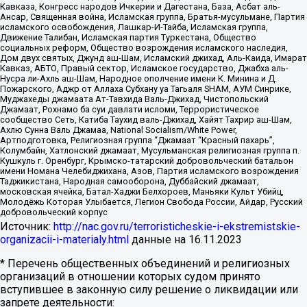
Кавказа, Конгресс народов Ичкерии и Дагестана, База, Асбат аль-
Ансар, Священная война, Исламская группа, Братья-мусульмане, Партия
исламского освобождения, Лашкар-И-Тайба, Исламская группа,
Движение Талибан, Исламская партия Туркестана, Общество
социальных реформ, Общество возрождения исламского наследия,
Дом двух святых, Джунд аш-Шам, Исламский джихад, Аль-Каида, Имарат
Кавказ, АБТО, Правый сектор, Исламское государство, Джабха аль-
Нусра ли-Ахль аш-Шам, Народное ополчение имени К. Минина и Д.
Пожарского, Аджр от Аллаха Субхану уа Тагьаля SHAM, АУМ Синрике,
Муджахеды джамаата Ат-Тавхида Валь-Джихад, Чистопольский
Джамаат, Рохнамо ба суи давлати исломи, Террористическое
сообщество Сеть, Катиба Таухид валь-Джихад, Хайят Тахрир аш-Шам,
Ахлю Сунна Валь Джамаа, National Socialism/White Power,
Артподготовка, Религиозная группа “Джамаат “Красный пахарь”,
Колумбайн, Хатлонский джамаат, Мусульманская религиозная группа п.
Кушкуль г. Оренбург, Крымско-татарский добровольческий батальон
имени Номана Челебиджихана, Азов, Партия исламского возрождения
Таджикистана, Народная самооборона, Дуббайский джамаат,
московская ячейка, Батал-Хаджи Белхороев, Маньяки Культ Убийц,
Молодёжь Которая Улыбается, Легион Свобода России, Айдар, Русский
добровольческий корпус
Источник:
http://nac.gov.ru/terroristicheskie-i-ekstremistskie-
organizacii-i-materialy.html
данные на
16.11.2023
* Перечень общественных объединений и религиозных
организаций в отношении которых судом принято
вступившее в законную силу решение о ликвидации или
запрете деятельности: