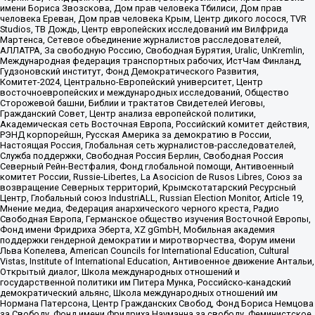
имени Бориса Звозскова, Дом прав человека Тбилиси, Дом прав
человека Ереван, Дом прав человека Крым, Центр дикого лосося, TVR
Studios, ТВ Дождь, Центр европейских исследований им Вилфрида
Мартенса, Сетевое объединение журналистов расследователей,
АЛЛАТРА, За свободную Россию, Свободная Бурятия, Uralic, UnKremlin,
Международная федерация транспортных рабочих, ИстЧам Финланд,
Гудзоновский институт, Фонд Демократического Развития,
Комитет-2024, Центрально-Европейский университет, Центр
восточноевропейских и международных исследований, Общество
Сторожевой башни, Библии и трактатов Свидетелей Иеговы,
Гражданский Совет, Центр анализа европейской политики,
Академическая сеть Восточная Европа, Российский комитет действия,
РЭНД корпорейшн, Русская Америка за демократию в России,
Настоящая Россия, Глобальная сеть журналистов-расследователей,
Служба поддержки, Свободная Россия Берлин, Свободная Россия
Северный Рейн-Вестфалия, Фонд глобальной помощи, Антивоенный
комитет России, Russie-Libertes, La Asocicion de Rusos Libres, Союз за
возвращение Северных территорий, Крымскотатарский Ресурсный
Центр, Глобальный союз IndustriALL, Russian Election Monitor, Article 19,
Мнение медиа, Федерация анархического черного креста, Радио
Свободная Европа, Германское общество изучения Восточной Европы,
Фонд имени Фридриха Эберта, XZ gGmbH, Мобильная академия
поддержки гендерной демократии и миротворчества, Форум имени
Льва Копелева, American Councils for International Education, Cultural
Vistas, Institute of International Education, Антивоенное движение Антальи,
Открытый диалог, Школа международных отношений и
государственной политики им Питера Мунка, Российско-канадский
демократический альянс, Школа международных отношений им
Нормана Патерсона, Центр Гражданских Свобод, Фонд Бориса Немцова
за Свободу, Фонд имени Фридриха Науманна за свободу, Феминистское