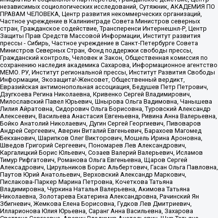
независимых социологических исследований, Сутяжник, АКАДЕМИЯ ПО
ПРАВАМ ЧЕЛОВЕКА, Центр развития некоммерческих организаций,
Частное учреждение в Калининграде Совета Министров северных
стран, Гражданское содействие, Трансперенси Интернешнл-Р, Центр
Защиты Прав Средств Массовой Информации, Институт развития
прессы - Сибирь, Частное учреждение в Санкт-Петербурге Совета
Министров Северных Стран, Фонд поддержки свободы прессы,
Гражданский контроль, Человек и Закон, Общественная комиссия по
сохранению наследия академика Сахарова, Информационное агентство
МЕМО. РУ, Институт региональной прессы, Институт Развития Свободы
Информации, Экозащита!-Женсовет, Общественный вердикт,
Евразийская антимонопольная ассоциация, Бедушев Петр Петрович,
Дзугкоева Регина Николаевна, Кривенко Сергей Владимирович,
Милославский Павел Юрьевич, Шнырова Ольга Вадимовна, Чанышева
Лилия Айратовна, Сидорович Ольга Борисовна, Туровский Александр
Алексеевич, Васильева Анастасия Евгеньевна, Ривина Анна Валерьевна,
Бойко Анатолий Николаевич, Дугин Сергей Георгиевич, Пивоваров
Андрей Сергеевич, Аверин Виталий Евгеньевич, Барахоев Магомед
Бекханович, Шарипков Олег Викторович, Мошель Ирина Ароновна,
Шведов Григорий Сергеевич, Пономарев Лев Александрович,
Каргалицкий Борис Юльевич, Созаев Валерий Валерьевич, Исламов
Тимур Рифгатович, Романова Ольга Евгеньевна, Щаров Сергей
Алексадрович, Цирульников Борис Альбертович, Гасан Ольга Павловна,
Паутов Юрий Анатольевич, Верховский Александр Маркович,
Пислакова-Паркер Марина Петровна, Кочеткова Татьяна
Владимировна, Чуркина Наталья Валерьевна, Акимова Татьяна
Николаевна, Золотарева Екатерина Александровна, Рачинский Ян
Збигневич, Жемкова Елена Борисовна, Гудков Лев Дмитриевич,
Илларионова Юлия Юрьевна, Саранг Анна Васильевна, Захарова