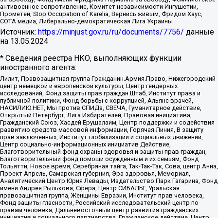
антивоенное сопротивление, Комитет независимости Ингушетии,
Прометей, Stop Occupation of Karelia, Вернись живым, Фридом Хаус,
СОТА медиа, Либерально-демократическая Лига Украины
Источник:
https://minjust.gov.ru/ru/documents/7756/
данные
на
13.05.2024
* Сведения реестра НКО, выполняющих функции
иностранного агента:
Лилит, Правозащитная группа Гражданин.Армия.Право, Нижегородский
центр немецкой и европейской культуры, Центр гендерных
исследований, Фонд защиты прав граждан Штаб, Институт права и
публичной политики, Фонд борьбы с коррупцией, Альянс врачей,
НАСИЛИЮ.НЕТ, Мы против СПИДа, СВЕЧА, Гуманитарное действие,
Открытый Петербург, Лига Избирателей, Правовая инициатива,
Гражданский Союз, Хасдей Ерушалаим, Центр поддержки и содействия
развитию средств массовой информации, Горячая Линия, В защиту
прав заключенных, Институт глобализации и социальных движений,
Центр социально-информационных инициатив Действие,
Благотворительный фонд охраны здоровья и защиты прав граждан,
Благотворительный фонд помощи осужденным и их семьям, Фонд
Тольятти, Новое время, Серебряная тайга, Так-Так-Так, Сова, центр Анна,
Проект Апрель, Самарская губерния, Эра здоровья, Мемориал,
Аналитический Центр Юрия Левады, Издательство Парк Гагарина, Фонд
имени Андрея Рылькова, Сфера, Центр СИБАЛЬТ, Уральская
правозащитная группа, Женщины Евразии, Институт прав человека,
Фонд защиты гласности, Российский исследовательский центр по
правам человека, Дальневосточный центр развития гражданских
инициатив и социального партнерства, Гражданское действие, Центр