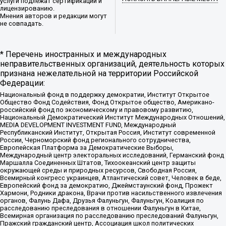
услуги подлежат сертификации и
лицензированию.
Мнения авторов и редакции могут
не совпадать.
* Перечень иностранных и международных
неправительственных организаций, деятельность которых
признана нежелательной на территории Российской
Федерации:
Национальный фонд в поддержку демократии, Институт Открытое
Общество Фонд Содействия, Фонд Открытое общество, Американо-
российский фонд по экономическому и правовому развитию,
Национальный Демократический Институт Международных Отношений,
MEDIA DEVELOPMENT INVESTMENT FUND, Международный
Республиканский Институт, Открытая Россия, Институт современной
России, Черноморский фонд регионального сотрудничества,
Европейская Платформа за Демократические Выборы,
Международный центр электоральных исследований, Германский фонд
Маршалла Соединенных Штатов, Тихоокеанский центр защиты
окружающей среды и природных ресурсов, Свободная Россия,
Всемирный конгресс украинцев, Атлантический совет, Человек в беде,
Европейский фонд за демократию, Джеймстаунский фонд, Прожект
Хармони, Родники дракона, Врачи против насильственного извлечения
органов, Фалунь Дафа, Друзья Фалуньгун, Фалуньгун, Коалиция по
расследованию преследования в отношении Фалуньгун в Китае,
Всемирная организация по расследованию преследований Фалуньгун,
Пражский гражданский центр, Ассоциация школ политических