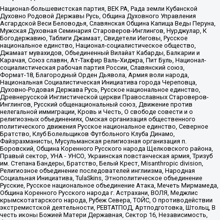
Национал-большевистская партия, ВЕК РА, Рада земли Кубанской
Духовно Родовой Державы Русь, Община Духовного Управления
Асгардской Веси Беловодья, Славянская Община Капища Веды Перуна,
Мужская Духовная Семинария Староверов-Инглингов, Нурджулар, К
Богодержавию, Таблиги Джамаат, Свидетели Иеговы, Русское
национальное единство, Национал-социалистическое общество,
Джамаат мувахидов, Объединенный Вилайат Кабарды, Балкарии и
Карачая, Союз славян, Ат-Такфир Валь-Хиджра, Пит Буль, Национал-
социалистическая рабочая партия России, Славянский союз,
Формат-18, Благородный Орден Дьявола, Армия воли народа,
Национальная Социалистическая Инициатива города Череповца,
Духовно-Родовая Держава Русь, Русское национальное единство,
Древнерусской Инглистической церкви Православных Староверов-
Инглингов, Русский общенациональный союз, Движение против
нелегальной иммиграции, Кровь и Честь, О свободе совести и о
религиозных объединениях, Омская организация общественного
политического движения Русское национальное единство, Северное
Братство, Клуб Болельщиков Футбольного Клуба Динамо,
Файзрахманисты, Мусульманская религиозная организация п.
Боровский, Община Коренного Русского народа Щелковского района,
Правый сектор, УНА - УНСО, Украинская повстанческая армия, Тризуб
им. Степана Бандеры, Братство, Белый Крест, Misanthropic division,
Религиозное объединение последователей инглиизма, Народная
Социальная Инициатива, TulaSkins, Этнополитическое объединение
Русские, Русское национальное объединение Атака, Мечеть Мирмамеда,
Община Коренного Русского народа г. Астрахани, ВОЛЯ, Меджлис
крымскотатарского народа, Рубеж Севера, ТОЙС, О противодействии
экстремистской деятельности, РЕВТАТПОД, Артподготовка, Штольц, В
честь иконы Божией Матери Державная, Сектор 16, Независимость,