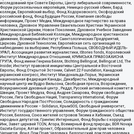
исследований при Совете Европы, Центр либеральной современности,
Форум русскоязычных европейцев, Немецко-русский обмен, Бард
колледж, Европейский выбор, Фонд Ходорковского, Оксфордский
российский фонд, Фонд Будущее России, Компания свободы
информации, Проект Медиа, Международное партнерство за права
человека, Духовное Управление Евангельских Христиан Украинской
Христианской Церкви, Новое Поколение, Духовное Учебное Заведение
Международный Библейский Колледж, Международное христианское
движение, Всемирный Институт Саентологических Предприятий,
Церковь Духовной Технологии, Европейская сеть организаций по
наблюдению за выборами, Республика Польша, СВОБОДНЫЙ ИДЕЛЬ-
УРАЛ, Ассоциация развития журналистики, IStories fonds, Королевский
Институт Международных Отношений, КРИМСЬКА ПРАВОЗАХИСНА
ГРУПА, Фонд имени Генриха Бёлля, Stichting Bellingcat, Bellingcat Ltd, The
Insider, Институт правовой инициативы Центральной и Восточной
Европы, Фонд Открытой Эстонии, Calvert 22 Foundation, Канадский
украинский конгресс, Институт Макдональда-Лорье, Украинская
национальная федерация Канады, Декабристы, Международный
научный центр им Вудро Вильсона, Свободная пресса, Возрождение,
Всеукраинский духовный центр , Риддл, Русский антивоенный комитет в
Швеции, Проект Медуза, Фонд Андрея Сахарова, Форум свободной
России, Лига Свободных Наций, Transparеncy International, Форум
Свободных Народов ПостРоссии, Солидарность с гражданским
движением в России – Solidarus, КрымSOS, Свободный университет,
Институт государственного управления, Форум гражданского общества
Россия, Беллона, Союз жителей островов Тисима и Хабомаи, Съезд
народных депутатов, Гринпис Интернешнл, Фонд борьбы с коррупцией
Инк, Завет церквей TCCN, Агора, Всемирный фонд природы, BDR Novaja
Gazeta-Europe, Алтай проект, Образовательный дом прав человека
Чернигов, Фонд Дом Прав Человека, Белорусский дом прав человека