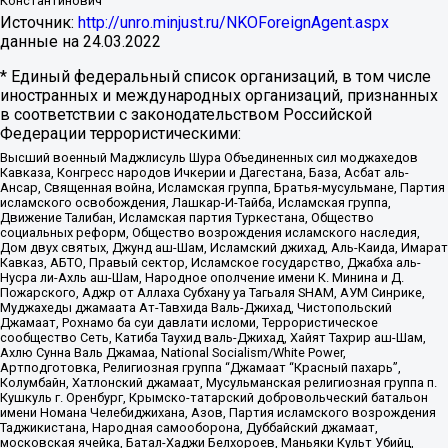
Константинович
Источник:
http://unro.minjust.ru/NKOForeignAgent.aspx
данные на
24.03.2022
* Единый федеральный список организаций, в том числе
иностранных и международных организаций, признанных
в соответствии с законодательством Российской
Федерации террористическими:
Высший военный Маджлисуль Шура Объединенных сил моджахедов
Кавказа, Конгресс народов Ичкерии и Дагестана, База, Асбат аль-
Ансар, Священная война, Исламская группа, Братья-мусульмане, Партия
исламского освобождения, Лашкар-И-Тайба, Исламская группа,
Движение Талибан, Исламская партия Туркестана, Общество
социальных реформ, Общество возрождения исламского наследия,
Дом двух святых, Джунд аш-Шам, Исламский джихад, Аль-Каида, Имарат
Кавказ, АБТО, Правый сектор, Исламское государство, Джабха аль-
Нусра ли-Ахль аш-Шам, Народное ополчение имени К. Минина и Д.
Пожарского, Аджр от Аллаха Субхану уа Тагьаля SHAM, АУМ Синрике,
Муджахеды джамаата Ат-Тавхида Валь-Джихад, Чистопольский
Джамаат, Рохнамо ба суи давлати исломи, Террористическое
сообщество Сеть, Катиба Таухид валь-Джихад, Хайят Тахрир аш-Шам,
Ахлю Сунна Валь Джамаа, National Socialism/White Power,
Артподготовка, Религиозная группа “Джамаат “Красный пахарь”,
Колумбайн, Хатлонский джамаат, Мусульманская религиозная группа п.
Кушкуль г. Оренбург, Крымско-татарский добровольческий батальон
имени Номана Челебиджихана, Азов, Партия исламского возрождения
Таджикистана, Народная самооборона, Дуббайский джамаат,
московская ячейка, Батал-Хаджи Белхороев, Маньяки Культ Убийц,