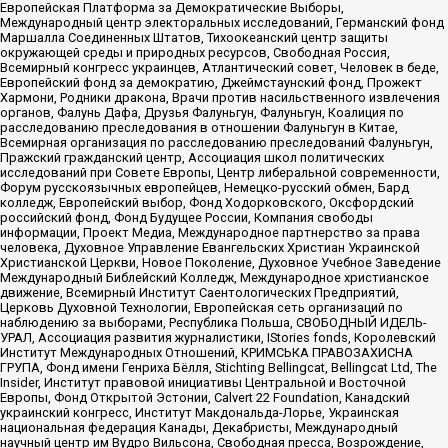
Европейская Платформа за Демократические Выборы,
Международный центр электоральных исследований, Германский фонд
Маршалла Соединенных Штатов, Тихоокеанский центр защиты
окружающей среды и природных ресурсов, Свободная Россия,
Всемирный конгресс украинцев, Атлантический совет, Человек в беде,
Европейский фонд за демократию, Джеймстаунский фонд, Прожект
Хармони, Родники дракона, Врачи против насильственного извлечения
органов, Фалунь Дафа, Друзья Фалуньгун, Фалуньгун, Коалиция по
расследованию преследования в отношении Фалуньгун в Китае,
Всемирная организация по расследованию преследований Фалуньгун,
Пражский гражданский центр, Ассоциация школ политических
исследований при Совете Европы, Центр либеральной современности,
Форум русскоязычных европейцев, Немецко-русский обмен, Бард
колледж, Европейский выбор, Фонд Ходорковского, Оксфордский
российский фонд, Фонд Будущее России, Компания свободы
информации, Проект Медиа, Международное партнерство за права
человека, Духовное Управление Евангельских Христиан Украинской
Христианской Церкви, Новое Поколение, Духовное Учебное Заведение
Международный Библейский Колледж, Международное христианское
движение, Всемирный Институт Саентологических Предприятий,
Церковь Духовной Технологии, Европейская сеть организаций по
наблюдению за выборами, Республика Польша, СВОБОДНЫЙ ИДЕЛЬ-
УРАЛ, Ассоциация развития журналистики, IStories fonds, Королевский
Институт Международных Отношений, КРИМСЬКА ПРАВОЗАХИСНА
ГРУПА, Фонд имени Генриха Бёлля, Stichting Bellingcat, Bellingcat Ltd, The
Insider, Институт правовой инициативы Центральной и Восточной
Европы, Фонд Открытой Эстонии, Calvert 22 Foundation, Канадский
украинский конгресс, Институт Макдональда-Лорье, Украинская
национальная федерация Канады, Декабристы, Международный
научный центр им Вудро Вильсона, Свободная пресса, Возрождение,