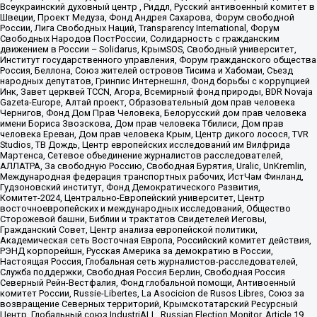
Всеукраинский духовный центр , Риддл, Русский антивоенный комитет в
Швеции, Проект Медуза, Фонд Андрея Сахарова, Форум свободной
России, Лига Свободных Наций, Transparеncy International, Форум
Свободных Народов ПостРоссии, Солидарность с гражданским
движением в России – Solidarus, КрымSOS, Свободный университет,
Институт государственного управления, Форум гражданского общества
Россия, Беллона, Союз жителей островов Тисима и Хабомаи, Съезд
народных депутатов, Гринпис Интернешнл, Фонд борьбы с коррупцией
Инк, Завет церквей TCCN, Агора, Всемирный фонд природы, BDR Novaja
Gazeta-Europe, Алтай проект, Образовательный дом прав человека
Чернигов, Фонд Дом Прав Человека, Белорусский дом прав человека
имени Бориса Звозскова, Дом прав человека Тбилиси, Дом прав
человека Ереван, Дом прав человека Крым, Центр дикого лосося, TVR
Studios, ТВ Дождь, Центр европейских исследований им Вилфрида
Мартенса, Сетевое объединение журналистов расследователей,
АЛЛАТРА, За свободную Россию, Свободная Бурятия, Uralic, UnKremlin,
Международная федерация транспортных рабочих, ИстЧам Финланд,
Гудзоновский институт, Фонд Демократического Развития,
Комитет-2024, Центрально-Европейский университет, Центр
восточноевропейских и международных исследований, Общество
Сторожевой башни, Библии и трактатов Свидетелей Иеговы,
Гражданский Совет, Центр анализа европейской политики,
Академическая сеть Восточная Европа, Российский комитет действия,
РЭНД корпорейшн, Русская Америка за демократию в России,
Настоящая Россия, Глобальная сеть журналистов-расследователей,
Служба поддержки, Свободная Россия Берлин, Свободная Россия
Северный Рейн-Вестфалия, Фонд глобальной помощи, Антивоенный
комитет России, Russie-Libertes, La Asocicion de Rusos Libres, Союз за
возвращение Северных территорий, Крымскотатарский Ресурсный
Центр, Глобальный союз IndustriALL, Russian Election Monitor, Article 19,