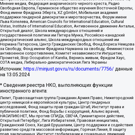
Мнение медиа, Федерация анархического черного креста, Радио
Свободная Европа, Германское общество изучения Восточной Европы,
Фонд имени Фридриха Эберта, XZ gGmbH, Мобильная академия
поддержки гендерной демократии и миротворчества, Форум имени
Льва Копелева, American Councils for International Education, Cultural
Vistas, Institute of International Education, Антивоенное движение Антальи,
Открытый диалог, Школа международных отношений и
государственной политики им Питера Мунка, Российско-канадский
демократический альянс, Школа международных отношений им
Нормана Патерсона, Центр Гражданских Свобод, Фонд Бориса Немцова
за Свободу, Фонд имени Фридриха Науманна за свободу, Феминистское
антивоенное сопротивление, Комитет независимости Ингушетии,
Прометей, Stop Occupation of Karelia, Вернись живым, Фридом Хаус,
СОТА медиа, Либерально-демократическая Лига Украины
Источник:
https://minjust.gov.ru/ru/documents/7756/
данные
на
13.05.2024
* Сведения реестра НКО, выполняющих функции
иностранного агента:
Лилит, Правозащитная группа Гражданин.Армия.Право, Нижегородский
центр немецкой и европейской культуры, Центр гендерных
исследований, Фонд защиты прав граждан Штаб, Институт права и
публичной политики, Фонд борьбы с коррупцией, Альянс врачей,
НАСИЛИЮ.НЕТ, Мы против СПИДа, СВЕЧА, Гуманитарное действие,
Открытый Петербург, Лига Избирателей, Правовая инициатива,
Гражданский Союз, Хасдей Ерушалаим, Центр поддержки и содействия
развитию средств массовой информации, Горячая Линия, В защиту
прав заключенных, Институт глобализации и социальных движений,