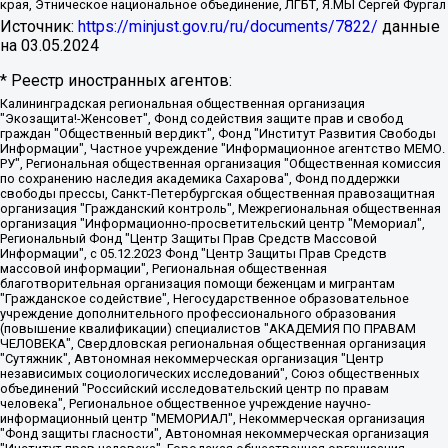
края, Этническое национальное объединение, ЛГБТ, Я.МЫ Сергей Фургал
Источник:
https://minjust.gov.ru/ru/documents/7822/
данные
на
03.05.2024
* Реестр иностранных агентов:
Калининградская региональная общественная организация "Экозащита!-Женсовет", Фонд содействия защите прав и свобод граждан "Общественный вердикт", Фонд "Институт Развития Свободы Информации", Частное учреждение "Информационное агентство МЕМО. РУ", Региональная общественная организация "Общественная комиссия по сохранению наследия академика Сахарова", Фонд поддержки свободы прессы, Санкт-Петербургская общественная правозащитная организация "Гражданский контроль", Межрегиональная общественная организация "Информационно-просветительский центр "Мемориал", Региональный Фонд "Центр Защиты Прав Средств Массовой Информации", с 05.12.2023 Фонд "Центр Защиты Прав Средств массовой информации", Региональная общественная благотворительная организация помощи беженцам и мигрантам "Гражданское содействие", Негосударственное образовательное учреждение дополнительного профессионального образования (повышение квалификации) специалистов "АКАДЕМИЯ ПО ПРАВАМ ЧЕЛОВЕКА", Свердловская региональная общественная организация "Сутяжник", Автономная некоммерческая организация "Центр независимых социологических исследований", Союз общественных объединений "Российский исследовательский центр по правам человека", Региональное общественное учреждение научно-информационный центр "МЕМОРИАЛ", Некоммерческая организация "Фонд защиты гласности", Автономная некоммерческая организация "Институт прав человека", Городская общественная организация "Екатеринбургское общество "МЕМОРИАЛ", Городская общественная организация "Рязанское историко-просветительское и правозащитное общество "Мемориал" (Рязанский Мемориал), Челябинский региональный орган общественной самодеятельности – женское общественное объединение "Женщины Евразии", Челябинский региональный орган общественной самодеятельности "Уральская правозащитная группа", Фонд содействия защите здоровья и социальной справедливости имени Андрея Рылькова, Автономная Некоммерческая Организация "Аналитический Центр Юрия Левады", Автономная некоммерческая организация социальной поддержки населения "Проект Апрель", Региональная общественная организация помощи женщинам и детям, находящимся в кризисной ситуации "Информационно-методический центр "Анна", Фонд содействия развитию массовых коммуникаций и правовому просвещению "Так-так-Так", Фонд содействия устойчивому развитию "Серебряная тайга", Свердловский региональный общественный фонд социальных проектов "Новое время", "Idel.Реалии", Кавказ.Реалии, Крым.Реалии, Телеканал Настоящее Время, Татаро-башкирская служба Радио Свобода (Azatliq Radiosi), Радио Свободная Европа/Радио Свобода (PCE/PC), "Сибирь.Реалии", "Фактограф", Благотворительный фонд помощи осужденным и их семьям, Автономная некоммерческая организация "Институт глобализации и социальных движений", Фонд "В защиту прав заключенных", Частное учреждение "Центр поддержки и содействия развитию средств массовой информации", Пензенский региональный общественный благотворительный фонд "Гражданский союз", "Север.Реалии", Некоммерческая организация Фонд "Правовая инициатива", Общество с ограниченной ответственностью "Радио Свободная Европа/Радио Свобода", Чешское информационное агентство "MEDIUM-ORIENT", Красноярская региональная общественная организация "Мы против СПИДа", Камалягин Денис Николаевич, Маркелов Сергей Евгеньевич, Пономарев Лев Александрович, Савицкая Людмила Алексеевна, Автономная некоммерческая организация "Центр по работе с проблемой насилия "НАСИЛИЮ.НЕТ", Межрегиональный профессиональный союз работников здравоохранения "Альянс врачей", Юридическое лицо, зарегистрированное в Латвийской Республике, SIA "Medusa Project" (регистрационный номер 40103797863, дата регистрации 10.06.2014), Некоммерческая организация "Фонд по борьбе с коррупцией", Автономная некоммерческая организация "Институт права и публичной политики", Баданин Роман Сергеевич, Гликин Максим Александрович, Железнова Мария Михайловна, Лукьянова Юлия Сергеевна, Маетная Елизавета Витальевна, Маняхин Петр Борисович, Чуракова Ольга Владимировна, Ярош Юлия Петровна, Юридическое лицо "The Insider SIA", зарегистрированное в Риге, Латвийская Республика (дата регистрации 26.06.2015), являющееся администратором доменного имени интернет-издания "The Insider SIA", https://theins.ru, Постернак Алексей Евгеньевич, Рубин Михаил Аркадьевич, Анин Роман Александрович, Юридическое лицо Istories fonds, зарегистрированное в Латвийской Республике (регистрационный номер 50008295751, дата регистрации 24.02.2020), Великовский Дмитрий Александрович, Долинина Ирина Николаевна, Мароховская Алеся Алексеевна, Шлейнов Роман Юрьевич, Шмагун Олеся Валентиновна, Общество с ограниченной ответственностью "Альтаир 2021", Общество с ограниченной ответственностью "Вега 2021", Общество с ограниченной ответственностью "Главный редактор 2021", Общество с ограниченной ответственностью "Ромашки монолит", Важенков Артем Валерьевич, Ивановская областная общественная организация "Центр гендерных исследований", Гурман Юрий Альбертович, Медиапроект "ОВД-Инфо", Егоров Владимир Владимирович, Жилинский Владимир Александрович, Общество с ограниченной ответственностью "ЗП", Иванова София Юрьевна, Карезина Инна Павловна, Кильтау Екатерина Викторовна, Петров Алексей Викторович, Пискунов Сергей Евгеньевич, Смирнов Сергей Сергеевич, Тихонов Михаил Сергеевич, Общество с ограниченной ответственностью "ЖУРНАЛИСТ-ИНОСТРАННЫЙ АГЕНТ", Арапова Галина Юрьевна, Вольтская Татьяна Анатольевна, Американская компания "Mason G.E.S. Anonymous Foundation" (США), являющаяся владельцем интернет-издания https://mnews.world/, Компания "Stichting Bellingcat", зарегистрированная в Нидерландах (дата регистрации 11.07.2018), Захаров Андрей Вячеславович, Клепиковская Екатерина Дмитриевна, Общество с ограниченной ответственностью "МЕМО", Перл Роман Александрович, Симонов Евгений Алексеевич, Соловьева Елена Анатольевна, Сотников Даниил Владимирович, Сурначева Елизавета Дмитриевна, Автономная некоммерческая организация по защите прав человека и информированию населения "Якутия – Наше Мнение", Общество с ограниченной ответственностью "Москоу диджитал медиа", с 26.01.2023 Общество с ограниченной ответственностью "Чайка Белые сады", Ветошкина Валерия Валерьевна, Заговора Максим Александрович, Межрегиональное общественное движение "Российская ЛГБТ - сеть", Оленичев Максим Владимирович, Павлов Иван Юрьевич, Скворцова Елена Сергеевна, Общество с ограниченной ответственностью "Как бы инагент", Кочетков Игорь Викторович, Общество с ограниченной ответственностью "Честные выборы", Еланчик Олег Александрович, Общество с ограниченной ответственностью "Нобелевский призыв", Гималова Регина Эмилевна, Григорьев Андрей Валерьевич, Григорьева Алина Александровна, Ассоциация по содействию защите прав призывников, альтернативнослужащих и военнослужащих "Правозащитная группа "Гражданин.Армия.Право", Хисамова Регина Фаритовна, Автономная некоммерческая организация по реализации социально-правовых программ "Лилит", Дальневосточное общественное движение "Маяк", Санкт-Петербургская ЛГБТ-инициативная группа "Выход", Инициативная группа ЛГБТ+ "Реверс", Алексеев Андрей Викторович, Бекбулатова Таисия Львовна, Беляев Иван Михайлович, Владыкина Елена Сергеевна, Гельман Марат Александрович, Никульшина Вероника Юрьевна, Толоконникова Надежда Андреевна, Шендерович Виктор Анатольевич, Общество с ограниченной ответственностью "Данное сообщение", Общество с ограниченной ответственностью Издательский дом "Новая глава", Айнбиндер Александра Александровна, Московский комьюнити-центр для ЛГБТ+инициатив, Благотворительный фонд развития филантропии, Deutsche Welle (Германия, Kurt-Schumacher-Strasse 3, 53113 Bonn), Борзунова Мария Михайловна, Воробьев Виктор Викторович, Голубева Анна Львовна, Константинова Алла Михайловна, Малкова Ирина Владимировна, Мурадов Мурад Абдулгалимович, Осетинская Елизавета Николаевна, Понасенков Евгений Николаевич, Ганапольский Матвей Юрьевич, Киселев Евгений Алексеевич, Борухович Ирина Григорьевна, Дремин Иван Тимофеевич, Дубровский Дмитрий Викторович, Красноярская региональная общественная организация поддержки и развития альтернативных образовательных технологий и межкультурных коммуникаций "ИНТЕРРА", Маяковская Екатерина Алексеевна, Фейгин Марк Захарович, Филимонов Андрей Викторович, Дзугкоева Регина Николаевна, Доброхотов Роман Александрович, Дудь Юрий Александрович, Елкин Сергей Владимирович, Кругликов Кирилл Игоревич, Сабунаева Мария Леонидовна, Семенов Алексей Владимирович, Шаинян Карен Багратович, Шульман Екатерина Михайловна, Асафьев Артур Валерьевич, Вахштайн Виктор Семенович, Венедиктов Алексей Алексеевич, Лушникова Екатерина Евгеньевна, Волков Леонид Михайлович, Невзоров Александр Глебович, Пархоменко Сергей Борисович, Сироткин Ярослав Николаевич, Кара-Мурза Владимир Владимирович, Баранова Наталья Владимировна, Гозман Леонид Яковлевич, Кагарлицкий Борис Юльевич, Климарев Михаил Валерьевич, Милов Владимир Станиславович, Автономная некоммерческая организация Краснодарский центр современного искусства "Типография", Моргенштерн Алишер Тагирович, Соболь Любовь Эдуардовна, Общество с ограниченной ответственностью "ЛИЗА НОРМ", Каспаров Гарри Кимович, Ходорковский Михаил Борисович, Общество с ограниченной ответственностью "Апрельские тезисы", Данилович Ирина Брониславовна, Кашин Олег Владимирович, Петров Николай Владимирович, Пивоваров Алексей Владимирович, Соколов Михаил Владимирович, Цветкова Юлия Владимировна, Чичваркин Евгений Александрович, Комитет против пыток/Команда против пыток, Общество с ограниченной ответственностью "Первый научный", Общество с ограниченной ответственностью "Вертолет и ко", Белоцерковская Вероника Борисовна, Кац Максим Евгеньевич, Лазарева Татьяна Юрьевна, Шаведдинов Руслан Табризович, Яшин Илья Валерьевич, Общество с ограниченной ответственностью "Иноагент ААВ", Алешковский Дмитрий Петрович, Альбац Евгения Марковна, Быков Дмитрий Львович, Галямина Юлия Евгеньевна, Лойко Сергей Леонидович, Мартынов Кирилл Константинович, Медведев Сергей Александрович, Крашенинников Федор Геннадиевич, Гордеева Катерина Вл