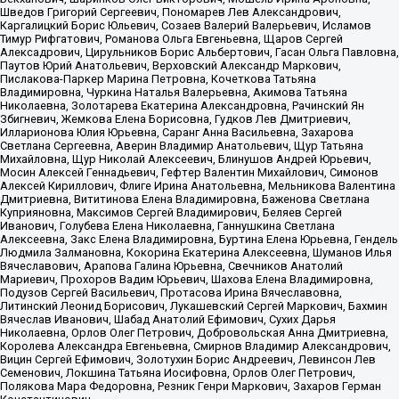
Шведов Григорий Сергеевич, Пономарев Лев Александрович,
Каргалицкий Борис Юльевич, Созаев Валерий Валерьевич, Исламов
Тимур Рифгатович, Романова Ольга Евгеньевна, Щаров Сергей
Алексадрович, Цирульников Борис Альбертович, Гасан Ольга Павловна,
Паутов Юрий Анатольевич, Верховский Александр Маркович,
Пислакова-Паркер Марина Петровна, Кочеткова Татьяна
Владимировна, Чуркина Наталья Валерьевна, Акимова Татьяна
Николаевна, Золотарева Екатерина Александровна, Рачинский Ян
Збигневич, Жемкова Елена Борисовна, Гудков Лев Дмитриевич,
Илларионова Юлия Юрьевна, Саранг Анна Васильевна, Захарова
Светлана Сергеевна, Аверин Владимир Анатольевич, Щур Татьяна
Михайловна, Щур Николай Алексеевич, Блинушов Андрей Юрьевич,
Мосин Алексей Геннадьевич, Гефтер Валентин Михайлович, Симонов
Алексей Кириллович, Флиге Ирина Анатольевна, Мельникова Валентина
Дмитриевна, Вититинова Елена Владимировна, Баженова Светлана
Куприяновна, Максимов Сергей Владимирович, Беляев Сергей
Иванович, Голубева Елена Николаевна, Ганнушкина Светлана
Алексеевна, Закс Елена Владимировна, Буртина Елена Юрьевна, Гендель
Людмила Залмановна, Кокорина Екатерина Алексеевна, Шуманов Илья
Вячеславович, Арапова Галина Юрьевна, Свечников Анатолий
Мариевич, Прохоров Вадим Юрьевич, Шахова Елена Владимировна,
Подузов Сергей Васильевич, Протасова Ирина Вячеславовна,
Литинский Леонид Борисович, Лукашевский Сергей Маркович, Бахмин
Вячеслав Иванович, Шабад Анатолий Ефимович, Сухих Дарья
Николаевна, Орлов Олег Петрович, Добровольская Анна Дмитриевна,
Королева Александра Евгеньевна, Смирнов Владимир Александрович,
Вицин Сергей Ефимович, Золотухин Борис Андреевич, Левинсон Лев
Семенович, Локшина Татьяна Иосифовна, Орлов Олег Петрович,
Полякова Мара Федоровна, Резник Генри Маркович, Захаров Герман