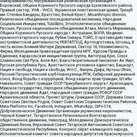
Файзрахманисты, Мусульманская религиозная организация п.
Боровский, Община Коренного Русского народа Щелковского района,
Правый сектор, УНА - УНСО, Украинская повстанческая армия, Тризуб
им. Степана Бандеры, Братство, Белый Крест, Misanthropic division,
Религиозное объединение последователей инглиизма, Народная
Социальная Инициатива, TulaSkins, Этнополитическое объединение
Русские, Русское национальное объединение Атака, Мечеть Мирмамеда,
Община Коренного Русского народа г. Астрахани, ВОЛЯ, Меджлис
крымскотатарского народа, Рубеж Севера, ТОЙС, О противодействии
экстремистской деятельности, РЕВТАТПОД, Артподготовка, Штольц, В
честь иконы Божией Матери Державная, Сектор 16, Независимость,
Фирма, Молодежная правозащитная группа МПГ, Курсом Правды и
Единения, Каракольская инициативная группа, Автоград Крю, Союз
Славянских Сил Руси, Алля-Аят, Благотворительный пансионат Ак Умут,
Русская республика Русь, Арестантское уголовное единство, Башкорт,
Нация и свобода, Нация и свобода, W.H.С., Фалунь Дафа, Иртыш Ultras,
Русский Патриотический клуб-Новокузнецк/РПК, Сибирский державный
союз, Фонд борьбы с коррупцией, Фонд защиты прав граждан, Штабы
Навального, Совет граждан СССР Прикубанского округа г. Краснодара,
Мужское государство, Народное объединение русского движения,
Народное движение Адат, Народный совет граждан РСФСР СССР
Архангельской области, Проект Штурм, Граждане СССР, Держава Союз
Советских Светлых Родов, Совет Советских Социалистических Районов,
Meta Platforms Inc, Facebook, Instagram, WhatsApp, СИЧ-С14,
Добровольческое Движение Организации украинских националистов,
Черный Комитет, Татарстанское Региональное Всетатарское
общественное движение, Невоград, Молодежное Демократическое
Движение Весна, Верховный Совет Татарской Автономной Советской
Социалистической Республики, Конгресс ойрат-калмыцкого народа,
Исполнительный комитет совета народных депутатов Красноярского