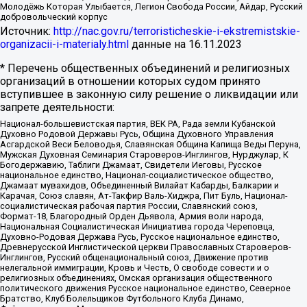
Молодёжь Которая Улыбается, Легион Свобода России, Айдар, Русский
добровольческий корпус
Источник:
http://nac.gov.ru/terroristicheskie-i-ekstremistskie-
organizacii-i-materialy.html
данные на
16.11.2023
* Перечень общественных объединений и религиозных
организаций в отношении которых судом принято
вступившее в законную силу решение о ликвидации или
запрете деятельности:
Национал-большевистская партия, ВЕК РА, Рада земли Кубанской
Духовно Родовой Державы Русь, Община Духовного Управления
Асгардской Веси Беловодья, Славянская Община Капища Веды Перуна,
Мужская Духовная Семинария Староверов-Инглингов, Нурджулар, К
Богодержавию, Таблиги Джамаат, Свидетели Иеговы, Русское
национальное единство, Национал-социалистическое общество,
Джамаат мувахидов, Объединенный Вилайат Кабарды, Балкарии и
Карачая, Союз славян, Ат-Такфир Валь-Хиджра, Пит Буль, Национал-
социалистическая рабочая партия России, Славянский союз,
Формат-18, Благородный Орден Дьявола, Армия воли народа,
Национальная Социалистическая Инициатива города Череповца,
Духовно-Родовая Держава Русь, Русское национальное единство,
Древнерусской Инглистической церкви Православных Староверов-
Инглингов, Русский общенациональный союз, Движение против
нелегальной иммиграции, Кровь и Честь, О свободе совести и о
религиозных объединениях, Омская организация общественного
политического движения Русское национальное единство, Северное
Братство, Клуб Болельщиков Футбольного Клуба Динамо,