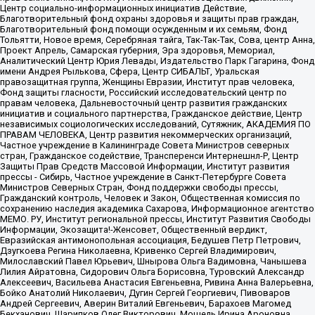
Центр социально-информационных инициатив Действие,
Благотворительный фонд охраны здоровья и защиты прав граждан,
Благотворительный фонд помощи осужденным и их семьям, Фонд
Тольятти, Новое время, Серебряная тайга, Так-Так-Так, Сова, центр Анна,
Проект Апрель, Самарская губерния, Эра здоровья, Мемориал,
Аналитический Центр Юрия Левады, Издательство Парк Гагарина, Фонд
имени Андрея Рылькова, Сфера, Центр СИБАЛЬТ, Уральская
правозащитная группа, Женщины Евразии, Институт прав человека,
Фонд защиты гласности, Российский исследовательский центр по
правам человека, Дальневосточный центр развития гражданских
инициатив и социального партнерства, Гражданское действие, Центр
независимых социологических исследований, Сутяжник, АКАДЕМИЯ ПО
ПРАВАМ ЧЕЛОВЕКА, Центр развития некоммерческих организаций,
Частное учреждение в Калининграде Совета Министров северных
стран, Гражданское содействие, Трансперенси Интернешнл-Р, Центр
Защиты Прав Средств Массовой Информации, Институт развития
прессы - Сибирь, Частное учреждение в Санкт-Петербурге Совета
Министров Северных Стран, Фонд поддержки свободы прессы,
Гражданский контроль, Человек и Закон, Общественная комиссия по
сохранению наследия академика Сахарова, Информационное агентство
МЕМО. РУ, Институт региональной прессы, Институт Развития Свободы
Информации, Экозащита!-Женсовет, Общественный вердикт,
Евразийская антимонопольная ассоциация, Бедушев Петр Петрович,
Дзугкоева Регина Николаевна, Кривенко Сергей Владимирович,
Милославский Павел Юрьевич, Шнырова Ольга Вадимовна, Чанышева
Лилия Айратовна, Сидорович Ольга Борисовна, Туровский Александр
Алексеевич, Васильева Анастасия Евгеньевна, Ривина Анна Валерьевна,
Бойко Анатолий Николаевич, Дугин Сергей Георгиевич, Пивоваров
Андрей Сергеевич, Аверин Виталий Евгеньевич, Барахоев Магомед
Бекханович, Шарипков Олег Викторович, Мошель Ирина Ароновна,