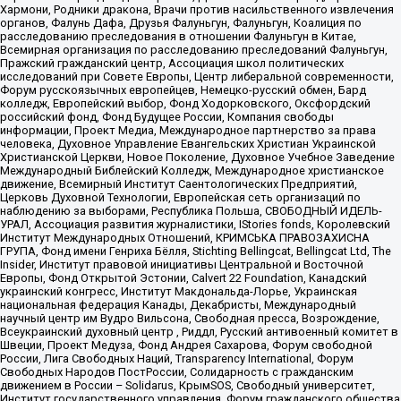
Хармони, Родники дракона, Врачи против насильственного извлечения
органов, Фалунь Дафа, Друзья Фалуньгун, Фалуньгун, Коалиция по
расследованию преследования в отношении Фалуньгун в Китае,
Всемирная организация по расследованию преследований Фалуньгун,
Пражский гражданский центр, Ассоциация школ политических
исследований при Совете Европы, Центр либеральной современности,
Форум русскоязычных европейцев, Немецко-русский обмен, Бард
колледж, Европейский выбор, Фонд Ходорковского, Оксфордский
российский фонд, Фонд Будущее России, Компания свободы
информации, Проект Медиа, Международное партнерство за права
человека, Духовное Управление Евангельских Христиан Украинской
Христианской Церкви, Новое Поколение, Духовное Учебное Заведение
Международный Библейский Колледж, Международное христианское
движение, Всемирный Институт Саентологических Предприятий,
Церковь Духовной Технологии, Европейская сеть организаций по
наблюдению за выборами, Республика Польша, СВОБОДНЫЙ ИДЕЛЬ-
УРАЛ, Ассоциация развития журналистики, IStories fonds, Королевский
Институт Международных Отношений, КРИМСЬКА ПРАВОЗАХИСНА
ГРУПА, Фонд имени Генриха Бёлля, Stichting Bellingcat, Bellingcat Ltd, The
Insider, Институт правовой инициативы Центральной и Восточной
Европы, Фонд Открытой Эстонии, Calvert 22 Foundation, Канадский
украинский конгресс, Институт Макдональда-Лорье, Украинская
национальная федерация Канады, Декабристы, Международный
научный центр им Вудро Вильсона, Свободная пресса, Возрождение,
Всеукраинский духовный центр , Риддл, Русский антивоенный комитет в
Швеции, Проект Медуза, Фонд Андрея Сахарова, Форум свободной
России, Лига Свободных Наций, Transparеncy International, Форум
Свободных Народов ПостРоссии, Солидарность с гражданским
движением в России – Solidarus, КрымSOS, Свободный университет,
Институт государственного управления, Форум гражданского общества