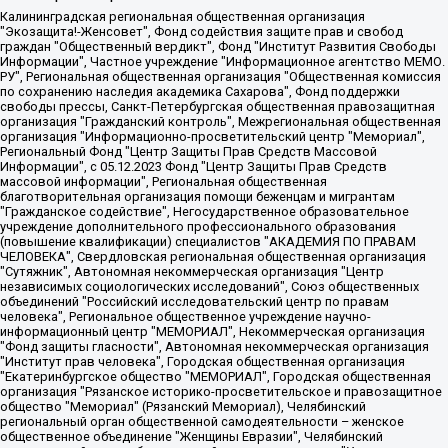
Калининградская региональная общественная организация "Экозащита!-Женсовет", Фонд содействия защите прав и свобод граждан "Общественный вердикт", Фонд "Институт Развития Свободы Информации", Частное учреждение "Информационное агентство МЕМО. РУ", Региональная общественная организация "Общественная комиссия по сохранению наследия академика Сахарова", Фонд поддержки свободы прессы, Санкт-Петербургская общественная правозащитная организация "Гражданский контроль", Межрегиональная общественная организация "Информационно-просветительский центр "Мемориал", Региональный Фонд "Центр Защиты Прав Средств Массовой Информации", с 05.12.2023 Фонд "Центр Защиты Прав Средств массовой информации", Региональная общественная благотворительная организация помощи беженцам и мигрантам "Гражданское содействие", Негосударственное образовательное учреждение дополнительного профессионального образования (повышение квалификации) специалистов "АКАДЕМИЯ ПО ПРАВАМ ЧЕЛОВЕКА", Свердловская региональная общественная организация "Сутяжник", Автономная некоммерческая организация "Центр независимых социологических исследований", Союз общественных объединений "Российский исследовательский центр по правам человека", Региональное общественное учреждение научно-информационный центр "МЕМОРИАЛ", Некоммерческая организация "Фонд защиты гласности", Автономная некоммерческая организация "Институт прав человека", Городская общественная организация "Екатеринбургское общество "МЕМОРИАЛ", Городская общественная организация "Рязанское историко-просветительское и правозащитное общество "Мемориал" (Рязанский Мемориал), Челябинский региональный орган общественной самодеятельности – женское общественное объединение "Женщины Евразии", Челябинский региональный орган общественной самодеятельности "Уральская правозащитная группа", Фонд содействия защите здоровья и социальной справедливости имени Андрея Рылькова, Автономная Некоммерческая Организация "Аналитический Центр Юрия Левады", Автономная некоммерческая организация социальной поддержки населения "Проект Апрель", Региональная общественная организация помощи женщинам и детям, находящимся в кризисной ситуации "Информационно-методический центр "Анна", Фонд содействия развитию массовых коммуникаций и правовому просвещению "Так-так-Так", Фонд содействия устойчивому развитию "Серебряная тайга", Свердловский региональный общественный фонд социальных проектов "Новое время", "Idel.Реалии", Кавказ.Реалии, Крым.Реалии, Телеканал Настоящее Время, Татаро-башкирская служба Радио Свобода (Azatliq Radiosi), Радио Свободная Европа/Радио Свобода (PCE/PC), "Сибирь.Реалии", "Фактограф", Благотворительный фонд помощи осужденным и их семьям, Автономная некоммерческая организация "Институт глобализации и социальных движений", Фонд "В защиту прав заключенных", Частное учреждение "Центр поддержки и содействия развитию средств массовой информации", Пензенский региональный общественный благотворительный фонд "Гражданский союз", "Север.Реалии", Некоммерческая организация Фонд "Правовая инициатива", Общество с ограниченной ответственностью "Радио Свободная Европа/Радио Свобода", Чешское информационное агентство "MEDIUM-ORIENT", Красноярская региональная общественная организация "Мы против СПИДа", Камалягин Денис Николаевич, Маркелов Сергей Евгеньевич, Пономарев Лев Александрович, Савицкая Людмила Алексеевна, Автономная некоммерческая организация "Центр по работе с проблемой насилия "НАСИЛИЮ.НЕТ", Межрегиональный профессиональный союз работников здравоохранения "Альянс врачей", Юридическое лицо, зарегистрированное в Латвийской Республике, SIA "Medusa Project" (регистрационный номер 40103797863, дата регистрации 10.06.2014), Некоммерческая организация "Фонд по борьбе с коррупцией", Автономная некоммерческая организация "Институт права и публичной политики", Баданин Роман Сергеевич, Гликин Максим Александрович, Железнова Мария Михайловна, Лукьянова Юлия Сергеевна, Маетная Елизавета Витальевна, Маняхин Петр Борисович, Чуракова Ольга Владимировна, Ярош Юлия Петровна, Юридическое лицо "The Insider SIA", зарегистрированное в Риге, Латвийская Республика (дата регистрации 26.06.2015), являющееся администратором доменного имени интернет-издания "The Insider SIA", https://theins.ru, Постернак Алексей Евгеньевич, Рубин Михаил Аркадьевич, Анин Роман Александрович, Юридическое лицо Istories fonds, зарегистрированное в Латвийской Республике (регистрационный номер 50008295751, дата регистрации 24.02.2020), Великовский Дмитрий Александрович, Долинина Ирина Николаевна, Мароховская Алеся Алексеевна, Шлейнов Роман Юрьевич, Шмагун Олеся Валентиновна, Общество с ограниченной ответственностью "Альтаир 2021", Общество с ограниченной ответственностью "Вега 2021", Общество с ограниченной ответственностью "Главный редактор 2021", Общество с ограниченной ответственностью "Ромашки монолит", Важенков Артем Валерьевич, Ивановская областная общественная организация "Центр гендерных исследований", Гурман Юрий Альбертович, Медиапроект "ОВД-Инфо", Егоров Владимир Владимирович, Жилинский Владимир Александрович, Общество с ограниченной ответственностью "ЗП", Иванова София Юрьевна, Карезина Инна Павловна, Кильтау Екатерина Викторовна, Петров Алексей Викторович, Пискунов Сергей Евгеньевич, Смирнов Сергей Сергеевич, Тихонов Михаил Сергеевич, Общество с ограниченной ответственностью "ЖУРНАЛИСТ-ИНОСТРАННЫЙ АГЕНТ", Арапова Галина Юрьевна, Вольтская Татьяна Анатольевна, Американская компания "Mason G.E.S. Anonymous Foundation" (США), являющаяся владельцем интернет-издания https://mnews.world/, Компания "Stichting Bellingcat", зарегистрированная в Нидерландах (дата регистрации 11.07.2018), Захаров Андрей Вячеславович, Клепиковская Екатерина Дмитриевна, Общество с ограниченной ответственностью "МЕМО", Перл Роман Александрович, Симонов Евгений Алексеевич, Соловьева Елена Анатольевна, Сотников Даниил Владимирович, Сурначева Елизавета Дмитриевна, Автономная некоммерческая организация по защите прав человека и информированию населения "Якутия – Наше Мнение", Общество с ограниченной ответственностью "Москоу диджитал медиа", с 26.01.2023 Общество с ограниченной ответственностью "Чайка Белые сады", Ветошкина Валерия Валерьевна, Заговора Максим Александрович, Межрегиональное общественное движение "Российская ЛГБТ - сеть", Оленичев Максим Владимирович, Павлов Иван Юрьевич, Скворцова Елена Сергеевна, Общество с ограниченной ответственностью "Как бы инагент", Кочетков Игорь Викторович, Общество с ограниченной ответственностью "Честные выборы", Еланчик Олег Александрович, Общество с ограниченной ответственностью "Нобелевский призыв", Гималова Регина Эмилевна, Григорьев Андрей Валерьевич, Григорьева Алина Александровна, Ассоциация по содействию защите прав призывников, альтернативнослужащих и военнослужащих "Правозащитная группа "Гражданин.Армия.Право", Хисамова Регина Фаритовна, Автономная некоммерческая организация по реализации социально-правовых программ "Лилит", Дальневосточное общественное движение "Маяк", Санкт-Петербургская ЛГБТ-инициативная группа "Выход", Инициативная группа ЛГБТ+ "Реверс", Алексеев Андрей Викторович, Бекбулатова Таисия Львовна, Беляев Иван Михайлович, Владыкина Елена Сергеевна, Гельман Марат Александрович, Никульшина Вероника Юрьевна, Толоконникова Надежда Андреевна, Шендерович Виктор Анатольевич, Общество с ограниченной ответственностью "Данное сообщение", Общество с ограниченной ответственностью Издательский дом "Новая глава", Айнбиндер Александра Александровна, Московский комьюнити-центр для ЛГБТ+инициатив, Благотворительный фонд развития филантропии, Deutsche Welle (Германия, Kurt-Schumacher-Strasse 3, 53113 Bonn), Борзунова Мария Михайловна, Воробьев Виктор Викторович, Голубева Анна Львовна, Константинова Алла Михайловна, Малкова Ирина Владимировна, Мурадов Мурад Абдулгалимович, Осетинская Елизавета Николаевна, Понасенков Евгений Николаевич, Ганапольский Матвей Юрьевич, Киселев Евгений Алексеевич, Борухович Ирина Григорьевна, Дремин Иван Тимофеевич, Дубровский Дмитрий Викторович, Красноярская региональная общественная организация поддержки и развития альтернативных образовательных технологий и межкультурных коммуникаций "ИНТЕРРА", Маяковская Екатерина Алексеевна, Фейгин Марк Захарович, Филимонов Андрей Викторович, Дзугкоева Регина Николаевна, Доброхотов Роман Александрович, Дудь Юрий Александрович, Елкин Сергей Владимирович, Кругликов Кирилл Игоревич, Сабунаева Мария Леонидовна, Семенов Алексей Владимирович, Шаинян Карен Багратович, Шульман Екатерина Михайловна, Асафьев Артур Валерьевич, Вахштайн Виктор Семенович, Венедиктов Алексей Алексеевич, Лушникова Екатерина Евгеньевна, Волков Леонид Михайлович, Невзоров Александр Глебович, Пархоменко Сергей Борисович, Сироткин Ярослав Николаевич, Кара-Мурза Владимир Владимирович, Баранова Наталья Владимировна, Гозман Леонид Яковлевич, Кагарлицкий Борис Юльевич, Климарев Михаил Валерьевич, Милов Владимир Станиславович, Автономная некоммерческая организация Краснодарский центр современного искусства "Типография", Моргенштерн Алишер Тагирович, Соболь Любовь Эдуардовна, Общество с ограниченной ответственностью "ЛИЗА НОРМ", Каспаров Гарри Кимович, Ходорковский Михаил Борисович, Общество с ограниченной ответственностью "Апрельские тезисы", Данилович Ирина Брониславовна, Кашин Олег Владимирович, Петров Николай Владимирович, Пивоваров Алексей Владимирович, Соколов Михаил Владимирович, Цветкова Юлия Владимировна, Чичваркин Евгений Александрович, Комитет против пыток/Команда против пыток, Общество с ограниченной ответственностью "Первый научный", Общество с ограниченной ответственностью "Вертолет и ко", Белоцерковская Вероника Борисовна, Кац Максим Евгеньевич, Лазарева Татьяна Юрьевна, Шаведдинов Руслан Табризович, Яшин Илья Валерьевич, Общество с ограниченной ответственностью "Иноагент ААВ", Алешковский Дмитрий Петрович, Альбац Евгения Марковна, Быков Дмитрий Львович, Галямина Юлия Евгеньевна, Лойко Сергей Леонидович, Мартынов Кирилл Константинович, Медведев Сергей Александрович, Крашенинников Федор Геннадиевич, Гордеева Катерина Вл