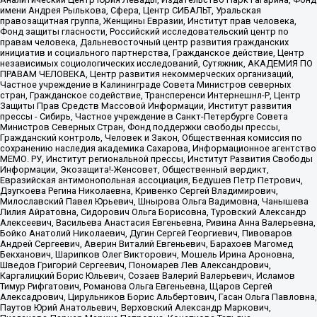
имени Андрея Рылькова, Сфера, Центр СИБАЛЬТ, Уральская
правозащитная группа, Женщины Евразии, Институт прав человека,
Фонд защиты гласности, Российский исследовательский центр по
правам человека, Дальневосточный центр развития гражданских
инициатив и социального партнерства, Гражданское действие, Центр
независимых социологических исследований, Сутяжник, АКАДЕМИЯ ПО
ПРАВАМ ЧЕЛОВЕКА, Центр развития некоммерческих организаций,
Частное учреждение в Калининграде Совета Министров северных
стран, Гражданское содействие, Трансперенси Интернешнл-Р, Центр
Защиты Прав Средств Массовой Информации, Институт развития
прессы - Сибирь, Частное учреждение в Санкт-Петербурге Совета
Министров Северных Стран, Фонд поддержки свободы прессы,
Гражданский контроль, Человек и Закон, Общественная комиссия по
сохранению наследия академика Сахарова, Информационное агентство
МЕМО. РУ, Институт региональной прессы, Институт Развития Свободы
Информации, Экозащита!-Женсовет, Общественный вердикт,
Евразийская антимонопольная ассоциация, Бедушев Петр Петрович,
Дзугкоева Регина Николаевна, Кривенко Сергей Владимирович,
Милославский Павел Юрьевич, Шнырова Ольга Вадимовна, Чанышева
Лилия Айратовна, Сидорович Ольга Борисовна, Туровский Александр
Алексеевич, Васильева Анастасия Евгеньевна, Ривина Анна Валерьевна,
Бойко Анатолий Николаевич, Дугин Сергей Георгиевич, Пивоваров
Андрей Сергеевич, Аверин Виталий Евгеньевич, Барахоев Магомед
Бекханович, Шарипков Олег Викторович, Мошель Ирина Ароновна,
Шведов Григорий Сергеевич, Пономарев Лев Александрович,
Каргалицкий Борис Юльевич, Созаев Валерий Валерьевич, Исламов
Тимур Рифгатович, Романова Ольга Евгеньевна, Щаров Сергей
Алексадрович, Цирульников Борис Альбертович, Гасан Ольга Павловна,
Паутов Юрий Анатольевич, Верховский Александр Маркович,