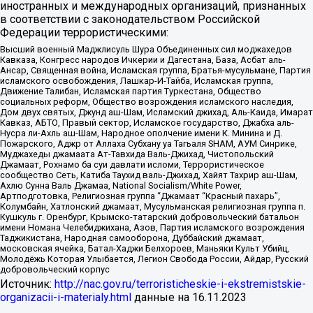
иностранных и международных организаций, признанных
в соответствии с законодательством Российской
Федерации террористическими:
Высший военный Маджлисуль Шура Объединенных сил моджахедов
Кавказа, Конгресс народов Ичкерии и Дагестана, База, Асбат аль-
Ансар, Священная война, Исламская группа, Братья-мусульмане, Партия
исламского освобождения, Лашкар-И-Тайба, Исламская группа,
Движение Талибан, Исламская партия Туркестана, Общество
социальных реформ, Общество возрождения исламского наследия,
Дом двух святых, Джунд аш-Шам, Исламский джихад, Аль-Каида, Имарат
Кавказ, АБТО, Правый сектор, Исламское государство, Джабха аль-
Нусра ли-Ахль аш-Шам, Народное ополчение имени К. Минина и Д.
Пожарского, Аджр от Аллаха Субхану уа Тагьаля SHAM, АУМ Синрике,
Муджахеды джамаата Ат-Тавхида Валь-Джихад, Чистопольский
Джамаат, Рохнамо ба суи давлати исломи, Террористическое
сообщество Сеть, Катиба Таухид валь-Джихад, Хайят Тахрир аш-Шам,
Ахлю Сунна Валь Джамаа, National Socialism/White Power,
Артподготовка, Религиозная группа “Джамаат “Красный пахарь”,
Колумбайн, Хатлонский джамаат, Мусульманская религиозная группа п.
Кушкуль г. Оренбург, Крымско-татарский добровольческий батальон
имени Номана Челебиджихана, Азов, Партия исламского возрождения
Таджикистана, Народная самооборона, Дуббайский джамаат,
московская ячейка, Батал-Хаджи Белхороев, Маньяки Культ Убийц,
Молодёжь Которая Улыбается, Легион Свобода России, Айдар, Русский
добровольческий корпус
Источник:
http://nac.gov.ru/terroristicheskie-i-ekstremistskie-
organizacii-i-materialy.html
данные на
16.11.2023