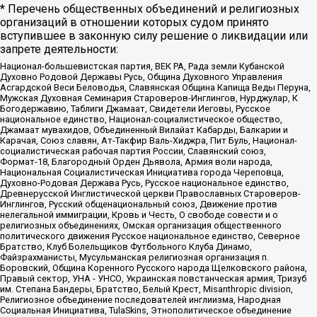
* Перечень общественных объединений и религиозных
организаций в отношении которых судом принято
вступившее в законную силу решение о ликвидации или
запрете деятельности:
Национал-большевистская партия, ВЕК РА, Рада земли Кубанской
Духовно Родовой Державы Русь, Община Духовного Управления
Асгардской Веси Беловодья, Славянская Община Капища Веды Перуна,
Мужская Духовная Семинария Староверов-Инглингов, Нурджулар, К
Богодержавию, Таблиги Джамаат, Свидетели Иеговы, Русское
национальное единство, Национал-социалистическое общество,
Джамаат мувахидов, Объединенный Вилайат Кабарды, Балкарии и
Карачая, Союз славян, Ат-Такфир Валь-Хиджра, Пит Буль, Национал-
социалистическая рабочая партия России, Славянский союз,
Формат-18, Благородный Орден Дьявола, Армия воли народа,
Национальная Социалистическая Инициатива города Череповца,
Духовно-Родовая Держава Русь, Русское национальное единство,
Древнерусской Инглистической церкви Православных Староверов-
Инглингов, Русский общенациональный союз, Движение против
нелегальной иммиграции, Кровь и Честь, О свободе совести и о
религиозных объединениях, Омская организация общественного
политического движения Русское национальное единство, Северное
Братство, Клуб Болельщиков Футбольного Клуба Динамо,
Файзрахманисты, Мусульманская религиозная организация п.
Боровский, Община Коренного Русского народа Щелковского района,
Правый сектор, УНА - УНСО, Украинская повстанческая армия, Тризуб
им. Степана Бандеры, Братство, Белый Крест, Misanthropic division,
Религиозное объединение последователей инглиизма, Народная
Социальная Инициатива, TulaSkins, Этнополитическое объединение