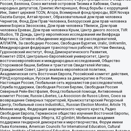
Россия, Беллона, Союз жителей островов Тисима и Хабомаи, Съезд
народных депутатов, Гринпис Интернешнл, Фонд борьбы с коррупцией
Инк, Завет церквей TCCN, Агора, Всемирный фонд природы, BDR Novaja
Gazeta-Europe, Алтай проект, Образовательный дом прав человека
Чернигов, Фонд Дом Прав Человека, Белорусский дом прав человека
имени Бориса Звозскова, Дом прав человека Тбилиси, Дом прав
человека Ереван, Дом прав человека Крым, Центр дикого лосося, TVR
Studios, ТВ Дождь, Центр европейских исследований им Вилфрида
Мартенса, Сетевое объединение журналистов расследователей,
АЛЛАТРА, За свободную Россию, Свободная Бурятия, Uralic, UnKremlin,
Международная федерация транспортных рабочих, ИстЧам Финланд,
Гудзоновский институт, Фонд Демократического Развития,
Комитет-2024, Центрально-Европейский университет, Центр
восточноевропейских и международных исследований, Общество
Сторожевой башни, Библии и трактатов Свидетелей Иеговы,
Гражданский Совет, Центр анализа европейской политики,
Академическая сеть Восточная Европа, Российский комитет действия,
РЭНД корпорейшн, Русская Америка за демократию в России,
Настоящая Россия, Глобальная сеть журналистов-расследователей,
Служба поддержки, Свободная Россия Берлин, Свободная Россия
Северный Рейн-Вестфалия, Фонд глобальной помощи, Антивоенный
комитет России, Russie-Libertes, La Asocicion de Rusos Libres, Союз за
возвращение Северных территорий, Крымскотатарский Ресурсный
Центр, Глобальный союз IndustriALL, Russian Election Monitor, Article 19,
Мнение медиа, Федерация анархического черного креста, Радио
Свободная Европа, Германское общество изучения Восточной Европы,
Фонд имени Фридриха Эберта, XZ gGmbH, Мобильная академия
поддержки гендерной демократии и миротворчества, Форум имени
Льва Копелева, American Councils for International Education, Cultural
Vistas, Institute of International Education, Антивоенное движение Антальи,