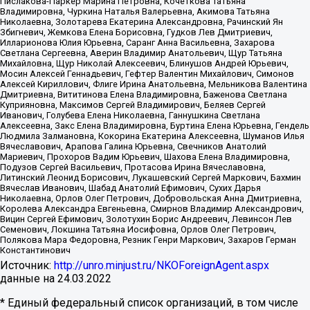
Пислакова-Паркер Марина Петровна, Кочеткова Татьяна
Владимировна, Чуркина Наталья Валерьевна, Акимова Татьяна
Николаевна, Золотарева Екатерина Александровна, Рачинский Ян
Збигневич, Жемкова Елена Борисовна, Гудков Лев Дмитриевич,
Илларионова Юлия Юрьевна, Саранг Анна Васильевна, Захарова
Светлана Сергеевна, Аверин Владимир Анатольевич, Щур Татьяна
Михайловна, Щур Николай Алексеевич, Блинушов Андрей Юрьевич,
Мосин Алексей Геннадьевич, Гефтер Валентин Михайлович, Симонов
Алексей Кириллович, Флиге Ирина Анатольевна, Мельникова Валентина
Дмитриевна, Вититинова Елена Владимировна, Баженова Светлана
Куприяновна, Максимов Сергей Владимирович, Беляев Сергей
Иванович, Голубева Елена Николаевна, Ганнушкина Светлана
Алексеевна, Закс Елена Владимировна, Буртина Елена Юрьевна, Гендель
Людмила Залмановна, Кокорина Екатерина Алексеевна, Шуманов Илья
Вячеславович, Арапова Галина Юрьевна, Свечников Анатолий
Мариевич, Прохоров Вадим Юрьевич, Шахова Елена Владимировна,
Подузов Сергей Васильевич, Протасова Ирина Вячеславовна,
Литинский Леонид Борисович, Лукашевский Сергей Маркович, Бахмин
Вячеслав Иванович, Шабад Анатолий Ефимович, Сухих Дарья
Николаевна, Орлов Олег Петрович, Добровольская Анна Дмитриевна,
Королева Александра Евгеньевна, Смирнов Владимир Александрович,
Вицин Сергей Ефимович, Золотухин Борис Андреевич, Левинсон Лев
Семенович, Локшина Татьяна Иосифовна, Орлов Олег Петрович,
Полякова Мара Федоровна, Резник Генри Маркович, Захаров Герман
Константинович
Источник:
http://unro.minjust.ru/NKOForeignAgent.aspx
данные на
24.03.2022
* Единый федеральный список организаций, в том числе