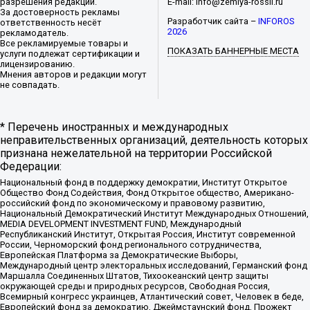
разрешения редакции.
E-mail: info@zemlya-rossii.ru
За достоверность рекламы
Разработчик сайта –
INFOROS
ответственность несёт
2026
рекламодатель.
Все рекламируемые товары и
ПОКАЗАТЬ БАННЕРНЫЕ МЕСТА
услуги подлежат сертификации и
лицензированию.
Мнения авторов и редакции могут
не совпадать.
* Перечень иностранных и международных
неправительственных организаций, деятельность которых
признана нежелательной на территории Российской
Федерации:
Национальный фонд в поддержку демократии, Институт Открытое
Общество Фонд Содействия, Фонд Открытое общество, Американо-
российский фонд по экономическому и правовому развитию,
Национальный Демократический Институт Международных Отношений,
MEDIA DEVELOPMENT INVESTMENT FUND, Международный
Республиканский Институт, Открытая Россия, Институт современной
России, Черноморский фонд регионального сотрудничества,
Европейская Платформа за Демократические Выборы,
Международный центр электоральных исследований, Германский фонд
Маршалла Соединенных Штатов, Тихоокеанский центр защиты
окружающей среды и природных ресурсов, Свободная Россия,
Всемирный конгресс украинцев, Атлантический совет, Человек в беде,
Европейский фонд за демократию, Джеймстаунский фонд, Прожект