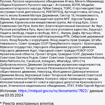
Русские, Русское национальное объединение Атака, Мечеть Мирмамеда,
Община Коренного Русского народа г. Астрахани, ВОЛЯ, Меджлис
крымскотатарского народа, Рубеж Севера, ТОЙС, О противодействии
экстремистской деятельности, РЕВТАТПОД, Артподготовка, Штольц, В
честь иконы Божией Матери Державная, Сектор 16, Независимость,
Фирма, Молодежная правозащитная группа МПГ, Курсом Правды и
Единения, Каракольская инициативная группа, Автоград Крю, Союз
Славянских Сил Руси, Алля-Аят, Благотворительный пансионат Ак Умут,
Русская республика Русь, Арестантское уголовное единство, Башкорт,
Нация и свобода, Нация и свобода, W.H.С., Фалунь Дафа, Иртыш Ultras,
Русский Патриотический клуб-Новокузнецк/РПК, Сибирский державный
союз, Фонд борьбы с коррупцией, Фонд защиты прав граждан, Штабы
Навального, Совет граждан СССР Прикубанского округа г. Краснодара,
Мужское государство, Народное объединение русского движения,
Народное движение Адат, Народный совет граждан РСФСР СССР
Архангельской области, Проект Штурм, Граждане СССР, Держава Союз
Советских Светлых Родов, Совет Советских Социалистических Районов,
Meta Platforms Inc, Facebook, Instagram, WhatsApp, СИЧ-С14,
Добровольческое Движение Организации украинских националистов,
Черный Комитет, Татарстанское Региональное Всетатарское
общественное движение, Невоград, Молодежное Демократическое
Движение Весна, Верховный Совет Татарской Автономной Советской
Социалистической Республики, Конгресс ойрат-калмыцкого народа,
Исполнительный комитет совета народных депутатов Красноярского
края, Этническое национальное объединение, ЛГБТ, Я.МЫ Сергей Фургал
Источник:
https://minjust.gov.ru/ru/documents/7822/
данные
на
03.05.2024
* Реестр иностранных агентов: