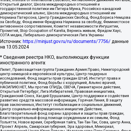
Открытый диалог, Школа международных отношений и
государственной политики им Питера Мунка, Российско-канадский
демократический альянс, Школа международных отношений им
Нормана Патерсона, Центр Гражданских Свобод, Фонд Бориса Немцова
за Свободу, Фонд имени Фридриха Науманна за свободу, Феминистское
антивоенное сопротивление, Комитет независимости Ингушетии,
Прометей, Stop Occupation of Karelia, Вернись живым, Фридом Хаус,
СОТА медиа, Либерально-демократическая Лига Украины
Источник:
https://minjust.gov.ru/ru/documents/7756/
данные
на
13.05.2024
* Сведения реестра НКО, выполняющих функции
иностранного агента:
Лилит, Правозащитная группа Гражданин.Армия.Право, Нижегородский
центр немецкой и европейской культуры, Центр гендерных
исследований, Фонд защиты прав граждан Штаб, Институт права и
публичной политики, Фонд борьбы с коррупцией, Альянс врачей,
НАСИЛИЮ.НЕТ, Мы против СПИДа, СВЕЧА, Гуманитарное действие,
Открытый Петербург, Лига Избирателей, Правовая инициатива,
Гражданский Союз, Хасдей Ерушалаим, Центр поддержки и содействия
развитию средств массовой информации, Горячая Линия, В защиту
прав заключенных, Институт глобализации и социальных движений,
Центр социально-информационных инициатив Действие,
Благотворительный фонд охраны здоровья и защиты прав граждан,
Благотворительный фонд помощи осужденным и их семьям, Фонд
Тольятти, Новое время, Серебряная тайга, Так-Так-Так, Сова, центр Анна,
Проект Апрель, Самарская губерния, Эра здоровья, Мемориал,
Аналитический Центр Юрия Левады, Издательство Парк Гагарина, Фонд