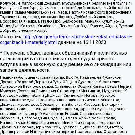
Колумбайн, Хатлонский джамаат, Мусульманская религиозная группа п.
Кушкуль г. Оренбург, Крымско-татарский добровольческий батальон
имени Номана Челебиджихана, Азов, Партия исламского возрождения
Таджикистана, Народная самооборона, Дуббайский джамаат,
московская ячейка, Батал-Хаджи Белхороев, Маньяки Культ Убийц,
Молодёжь Которая Улыбается, Легион Свобода России, Айдар, Русский
добровольческий корпус
Источник:
http://nac.gov.ru/terroristicheskie-i-ekstremistskie-
organizacii-i-materialy.html
данные на
16.11.2023
* Перечень общественных объединений и религиозных
организаций в отношении которых судом принято
вступившее в законную силу решение о ликвидации или
запрете деятельности:
Национал-большевистская партия, ВЕК РА, Рада земли Кубанской
Духовно Родовой Державы Русь, Община Духовного Управления
Асгардской Веси Беловодья, Славянская Община Капища Веды Перуна,
Мужская Духовная Семинария Староверов-Инглингов, Нурджулар, К
Богодержавию, Таблиги Джамаат, Свидетели Иеговы, Русское
национальное единство, Национал-социалистическое общество,
Джамаат мувахидов, Объединенный Вилайат Кабарды, Балкарии и
Карачая, Союз славян, Ат-Такфир Валь-Хиджра, Пит Буль, Национал-
социалистическая рабочая партия России, Славянский союз,
Формат-18, Благородный Орден Дьявола, Армия воли народа,
Национальная Социалистическая Инициатива города Череповца,
Духовно-Родовая Держава Русь, Русское национальное единство,
Древнерусской Инглистической церкви Православных Староверов-