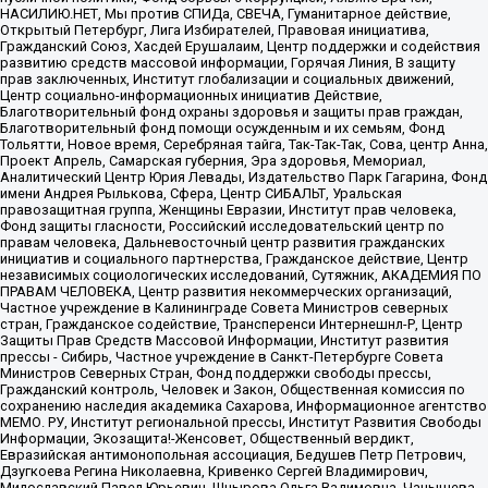
НАСИЛИЮ.НЕТ, Мы против СПИДа, СВЕЧА, Гуманитарное действие,
Открытый Петербург, Лига Избирателей, Правовая инициатива,
Гражданский Союз, Хасдей Ерушалаим, Центр поддержки и содействия
развитию средств массовой информации, Горячая Линия, В защиту
прав заключенных, Институт глобализации и социальных движений,
Центр социально-информационных инициатив Действие,
Благотворительный фонд охраны здоровья и защиты прав граждан,
Благотворительный фонд помощи осужденным и их семьям, Фонд
Тольятти, Новое время, Серебряная тайга, Так-Так-Так, Сова, центр Анна,
Проект Апрель, Самарская губерния, Эра здоровья, Мемориал,
Аналитический Центр Юрия Левады, Издательство Парк Гагарина, Фонд
имени Андрея Рылькова, Сфера, Центр СИБАЛЬТ, Уральская
правозащитная группа, Женщины Евразии, Институт прав человека,
Фонд защиты гласности, Российский исследовательский центр по
правам человека, Дальневосточный центр развития гражданских
инициатив и социального партнерства, Гражданское действие, Центр
независимых социологических исследований, Сутяжник, АКАДЕМИЯ ПО
ПРАВАМ ЧЕЛОВЕКА, Центр развития некоммерческих организаций,
Частное учреждение в Калининграде Совета Министров северных
стран, Гражданское содействие, Трансперенси Интернешнл-Р, Центр
Защиты Прав Средств Массовой Информации, Институт развития
прессы - Сибирь, Частное учреждение в Санкт-Петербурге Совета
Министров Северных Стран, Фонд поддержки свободы прессы,
Гражданский контроль, Человек и Закон, Общественная комиссия по
сохранению наследия академика Сахарова, Информационное агентство
МЕМО. РУ, Институт региональной прессы, Институт Развития Свободы
Информации, Экозащита!-Женсовет, Общественный вердикт,
Евразийская антимонопольная ассоциация, Бедушев Петр Петрович,
Дзугкоева Регина Николаевна, Кривенко Сергей Владимирович,
Милославский Павел Юрьевич, Шнырова Ольга Вадимовна, Чанышева