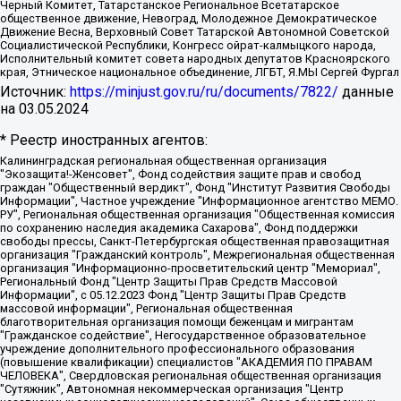
Черный Комитет, Татарстанское Региональное Всетатарское
общественное движение, Невоград, Молодежное Демократическое
Движение Весна, Верховный Совет Татарской Автономной Советской
Социалистической Республики, Конгресс ойрат-калмыцкого народа,
Исполнительный комитет совета народных депутатов Красноярского
края, Этническое национальное объединение, ЛГБТ, Я.МЫ Сергей Фургал
Источник:
https://minjust.gov.ru/ru/documents/7822/
данные
на
03.05.2024
* Реестр иностранных агентов:
Калининградская региональная общественная организация "Экозащита!-Женсовет", Фонд содействия защите прав и свобод граждан "Общественный вердикт", Фонд "Институт Развития Свободы Информации", Частное учреждение "Информационное агентство МЕМО. РУ", Региональная общественная организация "Общественная комиссия по сохранению наследия академика Сахарова", Фонд поддержки свободы прессы, Санкт-Петербургская общественная правозащитная организация "Гражданский контроль", Межрегиональная общественная организация "Информационно-просветительский центр "Мемориал", Региональный Фонд "Центр Защиты Прав Средств Массовой Информации", с 05.12.2023 Фонд "Центр Защиты Прав Средств массовой информации", Региональная общественная благотворительная организация помощи беженцам и мигрантам "Гражданское содействие", Негосударственное образовательное учреждение дополнительного профессионального образования (повышение квалификации) специалистов "АКАДЕМИЯ ПО ПРАВАМ ЧЕЛОВЕКА", Свердловская региональная общественная организация "Сутяжник", Автономная некоммерческая организация "Центр независимых социологических исследований", Союз общественных объединений "Российский исследовательский центр по правам человека", Региональное общественное учреждение научно-информационный центр "МЕМОРИАЛ", Некоммерческая организация "Фонд защиты гласности", Автономная некоммерческая организация "Институт прав человека", Городская общественная организация "Екатеринбургское общество "МЕМОРИАЛ", Городская общественная организация "Рязанское историко-просветительское и правозащитное общество "Мемориал" (Рязанский Мемориал), Челябинский региональный орган общественной самодеятельности – женское общественное объединение "Женщины Евразии", Челябинский региональный орган общественной самодеятельности "Уральская правозащитная группа", Фонд содействия защите здоровья и социальной справедливости имени Андрея Рылькова, Автономная Некоммерческая Организация "Аналитический Центр Юрия Левады", Автономная некоммерческая организация социальной поддержки населения "Проект Апрель", Региональная общественная организация помощи женщинам и детям, находящимся в кризисной ситуации "Информационно-методический центр "Анна", Фонд содействия развитию массовых коммуникаций и правовому просвещению "Так-так-Так", Фонд содействия устойчивому развитию "Серебряная тайга", Свердловский региональный общественный фонд социальных проектов "Новое время", "Idel.Реалии", Кавказ.Реалии, Крым.Реалии, Телеканал Настоящее Время, Татаро-башкирская служба Радио Свобода (Azatliq Radiosi), Радио Свободная Европа/Радио Свобода (PCE/PC), "Сибирь.Реалии", "Фактограф", Благотворительный фонд помощи осужденным и их семьям, Автономная некоммерческая организация "Институт глобализации и социальных движений", Фонд "В защиту прав заключенных", Частное учреждение "Центр поддержки и содействия развитию средств массовой информации", Пензенский региональный общественный благотворительный фонд "Гражданский союз", "Север.Реалии", Некоммерческая организация Фонд "Правовая инициатива", Общество с ограниченной ответственностью "Радио Свободная Европа/Радио Свобода", Чешское информационное агентство "MEDIUM-ORIENT", Красноярская региональная общественная организация "Мы против СПИДа", Камалягин Денис Николаевич, Маркелов Сергей Евгеньевич, Пономарев Лев Александрович, Савицкая Людмила Алексеевна, Автономная некоммерческая организация "Центр по работе с проблемой насилия "НАСИЛИЮ.НЕТ", Межрегиональный профессиональный союз работников здравоохранения "Альянс врачей", Юридическое лицо, зарегистрированное в Латвийской Республике, SIA "Medusa Project" (регистрационный номер 40103797863, дата регистрации 10.06.2014), Некоммерческая организация "Фонд по борьбе с коррупцией", Автономная некоммерческая организация "Институт права и публичной политики", Баданин Роман Сергеевич, Гликин Максим Александрович, Железнова Мария Михайловна, Лукьянова Юлия Сергеевна, Маетная Елизавета Витальевна, Маняхин Петр Борисович, Чуракова Ольга Владимировна, Ярош Юлия Петровна, Юридическое лицо "The Insider SIA", зарегистрированное в Риге, Латвийская Республика (дата регистрации 26.06.2015), являющееся администратором доменного имени интернет-издания "The Insider SIA", https://theins.ru, Постернак Алексей Евгеньевич, Рубин Михаил Аркадьевич, Анин Роман Александрович, Юридическое лицо Istories fonds, зарегистрированное в Латвийской Республике (регистрационный номер 50008295751, дата регистрации 24.02.2020), Великовский Дмитрий Александрович, Долинина Ирина Николаевна, Мароховская Алеся Алексеевна, Шлейнов Роман Юрьевич, Шмагун Олеся Валентиновна, Общество с ограниченной ответственностью "Альтаир 2021", Общество с ограниченной ответственностью "Вега 2021", Общество с ограниченной ответственностью "Главный редактор 2021", Общество с ограниченной ответственностью "Ромашки монолит", Важенков Артем Валерьевич, Ивановская областная общественная организация "Центр гендерных исследований", Гурман Юрий Альбертович, Медиапроект "ОВД-Инфо", Егоров Владимир Владимирович, Жилинский Владимир Александрович, Общество с ограниченной ответственностью "ЗП", Иванова София Юрьевна, Карезина Инна Павловна, Кильтау Екатерина Викторовна, Петров Алексей Викторович, Пискунов Сергей Евгеньевич, Смирнов Сергей Сергеевич, Тихонов Михаил Сергеевич, Общество с ограниченной ответственностью "ЖУРНАЛИСТ-ИНОСТРАННЫЙ АГЕНТ", Арапова Галина Юрьевна, Вольтская Татьяна Анатольевна, Американская компания "Mason G.E.S. Anonymous Foundation" (США), являющаяся владельцем интернет-издания https://mnews.world/, Компания "Stichting Bellingcat", зарегистрированная в Нидерландах (дата регистрации 11.07.2018), Захаров Андрей Вячеславович, Клепиковская Екатерина Дмитриевна, Общество с ограниченной ответственностью "МЕМО", Перл Роман Александрович, Симонов Евгений Алексеевич, Соловьева Елена Анатольевна, Сотников Даниил Владимирович, Сурначева Елизавета Дмитриевна, Автономная некоммерческая организация по защите прав человека и информированию населения "Якутия – Наше Мнение", Общество с ограниченной ответственностью "Москоу диджитал медиа", с 26.01.2023 Общество с ограниченной ответственностью "Чайка Белые сады", Ветошкина Валерия Валерьевна, Заговора Максим Александрович, Межрегиональное общественное движение "Российская ЛГБТ - сеть", Оленичев Максим Владимирович, Павлов Иван Юрьевич, Скворцова Елена Сергеевна, Общество с ограниченной ответственностью "Как бы инагент", Кочетков Игорь Викторович, Общество с ограниченной ответственностью "Честные выборы", Еланчик Олег Александрович, Общество с ограниченной ответственностью "Нобелевский призыв", Гималова Регина Эмилевна, Григорьев Андрей Валерьевич, Григорьева Алина Александровна, Ассоциация по содействию защите прав призывников, альтернативнослужащих и военнослужащих "Правозащитная группа "Гражданин.Армия.Право", Хисамова Регина Фаритовна, Автономная некоммерческая организация по реализации социально-правовых программ "Лилит", Дальневосточное общественное движение "Маяк", Санкт-Петербургская ЛГБТ-инициативная группа "Выход", Инициативная группа ЛГБТ+ "Реверс", Алексеев Андрей Викторович, Бекбулатова Таисия Львовна, Беляев Иван Михайлович, Владыкина Елена Сергеевна, Гельман Марат Александрович, Никульшина Вероника Юрьевна, Толоконникова Надежда Андреевна, Шендерович Виктор Анатольевич, Общество с ограниченной ответственностью "Данное сообщение", Общество с ограниченной ответственностью Издательский дом "Новая глава", Айнбиндер Александра Александровна, Московский комьюнити-центр для ЛГБТ+инициатив, Благотворительный фонд развития филантропии, Deutsche Welle (Германия, Kurt-Schumacher-Strasse 3, 53113 Bonn), Борзунова Мария Михайловна, Воробьев Виктор Викторович, Голубева Анна Львовна, Константинова Алла Михайловна, Малкова Ирина Владимировна, Мурадов Мурад Абдулгалимович, Осетинская Елизавета Николаевна, Понасенков Евгений Николаевич, Ганапольский Матвей Юрьевич, Киселев Евгений Алексеевич, Борухович Ирина Григорьевна, Дремин Иван Тимофеевич, Дубровский Дмитрий Викторович, Красноярская региональная общественная организация поддержки и развития альтернативных образовательных технологий и межкультурных коммуникаций "ИНТЕРРА", Маяковская Екатерина Алексеевна, Фейгин Марк Захарович, Филимонов Андрей Викторович, Дзугкоева Регина Николаевна, Доброхотов Роман Александрович, Дудь Юрий Александрович, Елкин Сергей Владимирович, Кругликов Кирилл Игоревич, Сабунаева Мария Леонидовна, Семенов Алексей Владимирович, Шаинян Карен Багратович, Шульман Екатерина Михайловна, Асафьев Артур Валерьевич, Вахштайн Виктор Семенович, Венедиктов Алексей Алексеевич, Лушникова Екатерина Евгеньевна, Волков Леонид Михайлович, Невзоров Александр Глебович, Пархоменко Сергей Борисович, Сироткин Ярослав Николаевич, Кара-Мурза Владимир Владимирович, Баранова Наталья Владимировна, Гозман Леонид Яковлевич, Кагарлицкий Борис Юльевич, Климарев Михаил Валерьевич, Милов Владимир Станиславович, Автономная некоммерческая организация Краснодарский центр современного искусства "Типография", Моргенштерн Алишер Тагирович, Соболь Любовь Эдуардовна, Общество с ограниченной ответственностью "ЛИЗА НОРМ", Каспаров Гарри Кимович, Ходорковский Михаил Борисович, Общество с ограниченной ответственностью "Апрельские тезисы", Данилович Ирина Брониславовна, Кашин Олег Владимирович, Петров Николай Владимирович, Пивоваров Алексей Владимирович, Соколов Михаил Владимирович, Цветкова Юлия Владимировна, Чичваркин Евгений Александрович, Комитет против пыток/Команда против пыток, Общество с ограниченной ответственностью "Первый научный", Общество с ограниченной ответственностью "Вертолет и ко", Белоцерковская Вероника Борисовна, Кац Максим Евгеньевич, Лазарева Татьяна Юрьевна, Шаведдинов Руслан Табризович, Яшин Илья Валерьевич, Общество с ограниченной ответственностью "Иноагент ААВ", Алешковский Дмитрий Петрович, Альбац Евгения Марковна, Быков Дмитрий Львович, Галямина Юлия Евгеньевна, Лойко Сергей Леонидович, Мартынов Кирилл Константинович, Медведев Сергей Александрович, Крашенинников Федор Геннадиевич, Гордеева Катерина Вл