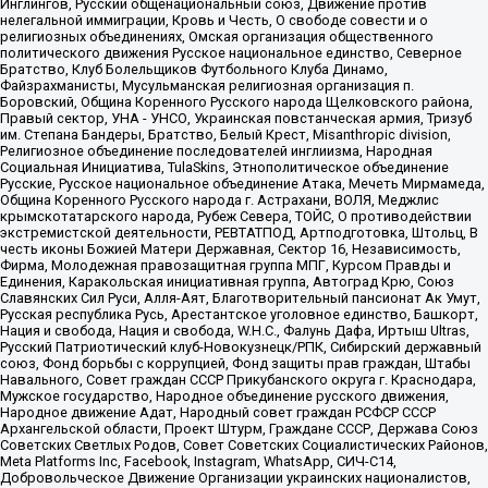
Инглингов, Русский общенациональный союз, Движение против
нелегальной иммиграции, Кровь и Честь, О свободе совести и о
религиозных объединениях, Омская организация общественного
политического движения Русское национальное единство, Северное
Братство, Клуб Болельщиков Футбольного Клуба Динамо,
Файзрахманисты, Мусульманская религиозная организация п.
Боровский, Община Коренного Русского народа Щелковского района,
Правый сектор, УНА - УНСО, Украинская повстанческая армия, Тризуб
им. Степана Бандеры, Братство, Белый Крест, Misanthropic division,
Религиозное объединение последователей инглиизма, Народная
Социальная Инициатива, TulaSkins, Этнополитическое объединение
Русские, Русское национальное объединение Атака, Мечеть Мирмамеда,
Община Коренного Русского народа г. Астрахани, ВОЛЯ, Меджлис
крымскотатарского народа, Рубеж Севера, ТОЙС, О противодействии
экстремистской деятельности, РЕВТАТПОД, Артподготовка, Штольц, В
честь иконы Божией Матери Державная, Сектор 16, Независимость,
Фирма, Молодежная правозащитная группа МПГ, Курсом Правды и
Единения, Каракольская инициативная группа, Автоград Крю, Союз
Славянских Сил Руси, Алля-Аят, Благотворительный пансионат Ак Умут,
Русская республика Русь, Арестантское уголовное единство, Башкорт,
Нация и свобода, Нация и свобода, W.H.С., Фалунь Дафа, Иртыш Ultras,
Русский Патриотический клуб-Новокузнецк/РПК, Сибирский державный
союз, Фонд борьбы с коррупцией, Фонд защиты прав граждан, Штабы
Навального, Совет граждан СССР Прикубанского округа г. Краснодара,
Мужское государство, Народное объединение русского движения,
Народное движение Адат, Народный совет граждан РСФСР СССР
Архангельской области, Проект Штурм, Граждане СССР, Держава Союз
Советских Светлых Родов, Совет Советских Социалистических Районов,
Meta Platforms Inc, Facebook, Instagram, WhatsApp, СИЧ-С14,
Добровольческое Движение Организации украинских националистов,