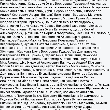
Лилия Айратовна, Сидорович Ольга Борисовна, Туровский Александр
Алексеевич, Васильева Анастасия Евгеньевна, Ривина Анна Валерьевна,
Бойко Анатолий Николаевич, Дугин Сергей Георгиевич, Пивоваров
Андрей Сергеевич, Аверин Виталий Евгеньевич, Барахоев Магомед
Бекханович, Шарипков Олег Викторович, Мошель Ирина Ароновна,
Шведов Григорий Сергеевич, Пономарев Лев Александрович,
Каргалицкий Борис Юльевич, Созаев Валерий Валерьевич, Исламов
Тимур Рифгатович, Романова Ольга Евгеньевна, Щаров Сергей
Алексадрович, Цирульников Борис Альбертович, Гасан Ольга Павловна,
Паутов Юрий Анатольевич, Верховский Александр Маркович,
Пислакова-Паркер Марина Петровна, Кочеткова Татьяна
Владимировна, Чуркина Наталья Валерьевна, Акимова Татьяна
Николаевна, Золотарева Екатерина Александровна, Рачинский Ян
Збигневич, Жемкова Елена Борисовна, Гудков Лев Дмитриевич,
Илларионова Юлия Юрьевна, Саранг Анна Васильевна, Захарова
Светлана Сергеевна, Аверин Владимир Анатольевич, Щур Татьяна
Михайловна, Щур Николай Алексеевич, Блинушов Андрей Юрьевич,
Мосин Алексей Геннадьевич, Гефтер Валентин Михайлович, Симонов
Алексей Кириллович, Флиге Ирина Анатольевна, Мельникова Валентина
Дмитриевна, Вититинова Елена Владимировна, Баженова Светлана
Куприяновна, Максимов Сергей Владимирович, Беляев Сергей
Иванович, Голубева Елена Николаевна, Ганнушкина Светлана
Алексеевна, Закс Елена Владимировна, Буртина Елена Юрьевна, Гендель
Людмила Залмановна, Кокорина Екатерина Алексеевна, Шуманов Илья
Вячеславович, Арапова Галина Юрьевна, Свечников Анатолий
Мариевич, Прохоров Вадим Юрьевич, Шахова Елена Владимировна,
Подузов Сергей Васильевич, Протасова Ирина Вячеславовна,
Литинский Леонид Борисович, Лукашевский Сергей Маркович, Бахмин
Вячеслав Иванович, Шабад Анатолий Ефимович, Сухих Дарья