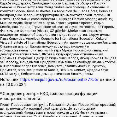
Служба поддержки, Свободная Россия Берлин, Свободная Россия
Северный Рейн-Вестфалия, Фонд глобальной помощи, Антивоенный
комитет России, Russie-Libertes, La Asocicion de Rusos Libres, Союз за
возвращение Северных территорий, Крымскотатарский Ресурсный
Центр, Глобальный союз IndustriALL, Russian Election Monitor, Article 19,
Мнение медиа, Федерация анархического черного креста, Радио
Свободная Европа, Германское общество изучения Восточной Европы,
Фонд имени Фридриха Эберта, XZ gGmbH, Мобильная академия
поддержки гендерной демократии и миротворчества, Форум имени
Льва Копелева, American Councils for International Education, Cultural
Vistas, Institute of International Education, Антивоенное движение Антальи,
Открытый диалог, Школа международных отношений и
государственной политики им Питера Мунка, Российско-канадский
демократический альянс, Школа международных отношений им
Нормана Патерсона, Центр Гражданских Свобод, Фонд Бориса Немцова
за Свободу, Фонд имени Фридриха Науманна за свободу, Феминистское
антивоенное сопротивление, Комитет независимости Ингушетии,
Прометей, Stop Occupation of Karelia, Вернись живым, Фридом Хаус,
СОТА медиа, Либерально-демократическая Лига Украины
Источник:
https://minjust.gov.ru/ru/documents/7756/
данные
на
13.05.2024
* Сведения реестра НКО, выполняющих функции
иностранного агента:
Лилит, Правозащитная группа Гражданин.Армия.Право, Нижегородский
центр немецкой и европейской культуры, Центр гендерных
исследований, Фонд защиты прав граждан Штаб, Институт права и
публичной политики, Фонд борьбы с коррупцией, Альянс врачей,