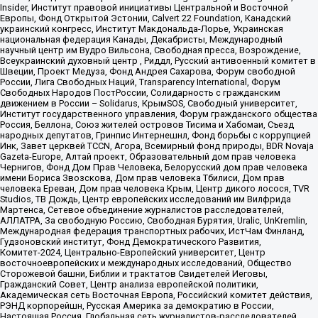
Insider, Институт правовой инициативы Центральной и Восточной
Европы, Фонд Открытой Эстонии, Calvert 22 Foundation, Канадский
украинский конгресс, Институт Макдональда-Лорье, Украинская
национальная федерация Канады, Декабристы, Международный
научный центр им Вудро Вильсона, Свободная пресса, Возрождение,
Всеукраинский духовный центр , Риддл, Русский антивоенный комитет в
Швеции, Проект Медуза, Фонд Андрея Сахарова, Форум свободной
России, Лига Свободных Наций, Transparеncy International, Форум
Свободных Народов ПостРоссии, Солидарность с гражданским
движением в России – Solidarus, КрымSOS, Свободный университет,
Институт государственного управления, Форум гражданского общества
Россия, Беллона, Союз жителей островов Тисима и Хабомаи, Съезд
народных депутатов, Гринпис Интернешнл, Фонд борьбы с коррупцией
Инк, Завет церквей TCCN, Агора, Всемирный фонд природы, BDR Novaja
Gazeta-Europe, Алтай проект, Образовательный дом прав человека
Чернигов, Фонд Дом Прав Человека, Белорусский дом прав человека
имени Бориса Звозскова, Дом прав человека Тбилиси, Дом прав
человека Ереван, Дом прав человека Крым, Центр дикого лосося, TVR
Studios, ТВ Дождь, Центр европейских исследований им Вилфрида
Мартенса, Сетевое объединение журналистов расследователей,
АЛЛАТРА, За свободную Россию, Свободная Бурятия, Uralic, UnKremlin,
Международная федерация транспортных рабочих, ИстЧам Финланд,
Гудзоновский институт, Фонд Демократического Развития,
Комитет-2024, Центрально-Европейский университет, Центр
восточноевропейских и международных исследований, Общество
Сторожевой башни, Библии и трактатов Свидетелей Иеговы,
Гражданский Совет, Центр анализа европейской политики,
Академическая сеть Восточная Европа, Российский комитет действия,
РЭНД корпорейшн, Русская Америка за демократию в России,
Настоящая Россия, Глобальная сеть журналистов-расследователей,