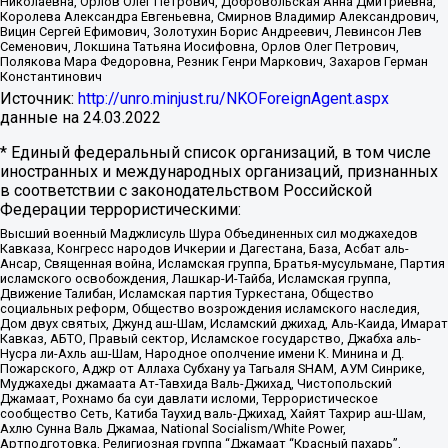
Николаевна, Орлов Олег Петрович, Добровольская Анна Дмитриевна,
Королева Александра Евгеньевна, Смирнов Владимир Александрович,
Вицин Сергей Ефимович, Золотухин Борис Андреевич, Левинсон Лев
Семенович, Локшина Татьяна Иосифовна, Орлов Олег Петрович,
Полякова Мара Федоровна, Резник Генри Маркович, Захаров Герман
Константинович
Источник:
http://unro.minjust.ru/NKOForeignAgent.aspx
данные на
24.03.2022
* Единый федеральный список организаций, в том числе
иностранных и международных организаций, признанных
в соответствии с законодательством Российской
Федерации террористическими:
Высший военный Маджлисуль Шура Объединенных сил моджахедов
Кавказа, Конгресс народов Ичкерии и Дагестана, База, Асбат аль-
Ансар, Священная война, Исламская группа, Братья-мусульмане, Партия
исламского освобождения, Лашкар-И-Тайба, Исламская группа,
Движение Талибан, Исламская партия Туркестана, Общество
социальных реформ, Общество возрождения исламского наследия,
Дом двух святых, Джунд аш-Шам, Исламский джихад, Аль-Каида, Имарат
Кавказ, АБТО, Правый сектор, Исламское государство, Джабха аль-
Нусра ли-Ахль аш-Шам, Народное ополчение имени К. Минина и Д.
Пожарского, Аджр от Аллаха Субхану уа Тагьаля SHAM, АУМ Синрике,
Муджахеды джамаата Ат-Тавхида Валь-Джихад, Чистопольский
Джамаат, Рохнамо ба суи давлати исломи, Террористическое
сообщество Сеть, Катиба Таухид валь-Джихад, Хайят Тахрир аш-Шам,
Ахлю Сунна Валь Джамаа, National Socialism/White Power,
Артподготовка, Религиозная группа “Джамаат “Красный пахарь”,