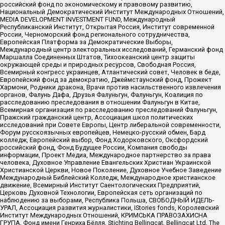
российский фонд по экономическому и правовому развитию,
Национальный Демократический Институт Международных Отношений,
MEDIA DEVELOPMENT INVESTMENT FUND, Международный
Республиканский Институт, Открытая Россия, Институт современной
России, Черноморский фонд регионального сотрудничества,
Европейская Платформа за Демократические Выборы,
Международный центр электоральных исследований, Германский фонд
Маршалла Соединенных Штатов, Тихоокеанский центр защиты
окружающей среды и природных ресурсов, Свободная Россия,
Всемирный конгресс украинцев, Атлантический совет, Человек в беде,
Европейский фонд за демократию, Джеймстаунский фонд, Прожект
Хармони, Родники дракона, Врачи против насильственного извлечения
органов, Фалунь Дафа, Друзья Фалуньгун, Фалуньгун, Коалиция по
расследованию преследования в отношении Фалуньгун в Китае,
Всемирная организация по расследованию преследований Фалуньгун,
Пражский гражданский центр, Ассоциация школ политических
исследований при Совете Европы, Центр либеральной современности,
Форум русскоязычных европейцев, Немецко-русский обмен, Бард
колледж, Европейский выбор, Фонд Ходорковского, Оксфордский
российский фонд, Фонд Будущее России, Компания свободы
информации, Проект Медиа, Международное партнерство за права
человека, Духовное Управление Евангельских Христиан Украинской
Христианской Церкви, Новое Поколение, Духовное Учебное Заведение
Международный Библейский Колледж, Международное христианское
движение, Всемирный Институт Саентологических Предприятий,
Церковь Духовной Технологии, Европейская сеть организаций по
наблюдению за выборами, Республика Польша, СВОБОДНЫЙ ИДЕЛЬ-
УРАЛ, Ассоциация развития журналистики, IStories fonds, Королевский
Институт Международных Отношений, КРИМСЬКА ПРАВОЗАХИСНА
ГРУПА, Фонд имени Генриха Бёлля, Stichting Bellingcat, Bellingcat Ltd, The