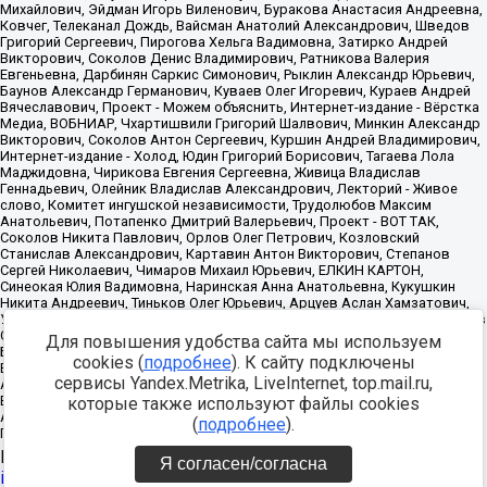
Для повышения удобства сайта мы используем
cookies (
подробнее
). К сайту подключены
сервисы Yandex.Metrika, LiveInternet, top.mail.ru,
которые также используют файлы cookies
(
подробнее
).
Источник:
https://minjust.gov.ru/uploaded/files/reestr-
Я согласен/согласна
inostrannyih-agentov-22-03-2024.pdf
данные на
22.03.2024