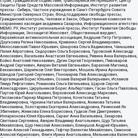
стран, Гражданское содействие, Трансперенси Интернешнл-Р, Центр
Защиты Прав Средств Массовой Информации, Институт развития
прессы - Сибирь, Частное учреждение в Санкт-Петербурге Совета
Министров Северных Стран, Фонд поддержки свободы прессы,
Гражданский контроль, Человек и Закон, Общественная комиссия по
сохранению наследия академика Сахарова, Информационное агентство
МЕМО. РУ, Институт региональной прессы, Институт Развития Свободы
Информации, Экозащита!-Женсовет, Общественный вердикт,
Евразийская антимонопольная ассоциация, Бедушев Петр Петрович,
Дзугкоева Регина Николаевна, Кривенко Сергей Владимирович,
Милославский Павел Юрьевич, Шнырова Ольга Вадимовна, Чанышева
Лилия Айратовна, Сидорович Ольга Борисовна, Туровский Александр
Алексеевич, Васильева Анастасия Евгеньевна, Ривина Анна Валерьевна,
Бойко Анатолий Николаевич, Дугин Сергей Георгиевич, Пивоваров
Андрей Сергеевич, Аверин Виталий Евгеньевич, Барахоев Магомед
Бекханович, Шарипков Олег Викторович, Мошель Ирина Ароновна,
Шведов Григорий Сергеевич, Пономарев Лев Александрович,
Каргалицкий Борис Юльевич, Созаев Валерий Валерьевич, Исламов
Тимур Рифгатович, Романова Ольга Евгеньевна, Щаров Сергей
Алексадрович, Цирульников Борис Альбертович, Гасан Ольга Павловна,
Паутов Юрий Анатольевич, Верховский Александр Маркович,
Пислакова-Паркер Марина Петровна, Кочеткова Татьяна
Владимировна, Чуркина Наталья Валерьевна, Акимова Татьяна
Николаевна, Золотарева Екатерина Александровна, Рачинский Ян
Збигневич, Жемкова Елена Борисовна, Гудков Лев Дмитриевич,
Илларионова Юлия Юрьевна, Саранг Анна Васильевна, Захарова
Светлана Сергеевна, Аверин Владимир Анатольевич, Щур Татьяна
Михайловна, Щур Николай Алексеевич, Блинушов Андрей Юрьевич,
Мосин Алексей Геннадьевич, Гефтер Валентин Михайлович, Симонов
Алексей Кириллович, Флиге Ирина Анатольевна, Мельникова Валентина