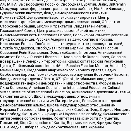
АЛЛАТРА, За свободную Россию, Свободная Бурятия, Uralic, UnKremlin,
Международная федерация транспортных рабочих, ИстЧам Финланд,
Гудзоновский институт, Фонд Демократического Развития,
Комитет-2024, Центрально-Европейский университет, Центр
восточноевропейских и международных исследований, Общество
Сторожевой башни, Библии и трактатов Свидетелей Иеговы,
Гражданский Совет, Центр анализа европейской политики,
Академическая сеть Восточная Европа, Российский комитет действия,
РЭНД корпорейшн, Русская Америка за демократию в России,
Настоящая Россия, Глобальная сеть журналистов-расследователей,
Служба поддержки, Свободная Россия Берлин, Свободная Россия
Северный Рейн-Вестфалия, Фонд глобальной помощи, Антивоенный
комитет России, Russie-Libertes, La Asocicion de Rusos Libres, Союз за
возвращение Северных территорий, Крымскотатарский Ресурсный
Центр, Глобальный союз IndustriALL, Russian Election Monitor, Article 19,
Мнение медиа, Федерация анархического черного креста, Радио
Свободная Европа, Германское общество изучения Восточной Европы,
Фонд имени Фридриха Эберта, XZ gGmbH, Мобильная академия
поддержки гендерной демократии и миротворчества, Форум имени
Льва Копелева, American Councils for International Education, Cultural
Vistas, Institute of International Education, Антивоенное движение Антальи,
Открытый диалог, Школа международных отношений и
государственной политики им Питера Мунка, Российско-канадский
демократический альянс, Школа международных отношений им
Нормана Патерсона, Центр Гражданских Свобод, Фонд Бориса Немцова
за Свободу, Фонд имени Фридриха Науманна за свободу, Феминистское
антивоенное сопротивление, Комитет независимости Ингушетии,
Прометей, Stop Occupation of Karelia, Вернись живым, Фридом Хаус,
СОТА медиа, Либерально-демократическая Лига Украины