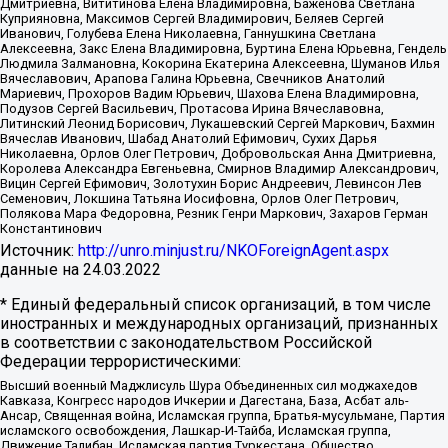
Дмитриевна, Вититинова Елена Владимировна, Баженова Светлана
Куприяновна, Максимов Сергей Владимирович, Беляев Сергей
Иванович, Голубева Елена Николаевна, Ганнушкина Светлана
Алексеевна, Закс Елена Владимировна, Буртина Елена Юрьевна, Гендель
Людмила Залмановна, Кокорина Екатерина Алексеевна, Шуманов Илья
Вячеславович, Арапова Галина Юрьевна, Свечников Анатолий
Мариевич, Прохоров Вадим Юрьевич, Шахова Елена Владимировна,
Подузов Сергей Васильевич, Протасова Ирина Вячеславовна,
Литинский Леонид Борисович, Лукашевский Сергей Маркович, Бахмин
Вячеслав Иванович, Шабад Анатолий Ефимович, Сухих Дарья
Николаевна, Орлов Олег Петрович, Добровольская Анна Дмитриевна,
Королева Александра Евгеньевна, Смирнов Владимир Александрович,
Вицин Сергей Ефимович, Золотухин Борис Андреевич, Левинсон Лев
Семенович, Локшина Татьяна Иосифовна, Орлов Олег Петрович,
Полякова Мара Федоровна, Резник Генри Маркович, Захаров Герман
Константинович
Источник:
http://unro.minjust.ru/NKOForeignAgent.aspx
данные на
24.03.2022
* Единый федеральный список организаций, в том числе
иностранных и международных организаций, признанных
в соответствии с законодательством Российской
Федерации террористическими:
Высший военный Маджлисуль Шура Объединенных сил моджахедов
Кавказа, Конгресс народов Ичкерии и Дагестана, База, Асбат аль-
Ансар, Священная война, Исламская группа, Братья-мусульмане, Партия
исламского освобождения, Лашкар-И-Тайба, Исламская группа,
Движение Талибан, Исламская партия Туркестана, Общество