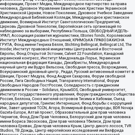
информации, Проект Медиа, Международное партнерство за права
человека, Духовное Управление Евангельских Христиан Украинской
Христианской Церкви, Новое Поколение, Духовное Учебное Заведение
Международный Библейский Колледж, Международное христианское
движение, Всемирный Институт Саентологических Предприятий,
Церковь Духовной Технологии, Европейская сеть организаций по
наблюдению за выборами, Республика Польша, СВОБОДНЫЙ ИДЕЛЬ-
УРАЛ, Ассоциация развития журналистики, IStories fonds, Королевский
Институт Международных Отношений, КРИМСЬКА ПРАВОЗАХИСНА
ГРУПА, Фонд имени Генриха Бёлля, Stichting Bellingcat, Bellingcat Ltd, The
Insider, Институт правовой инициативы Центральной и Восточной
Европы, Фонд Открытой Эстонии, Calvert 22 Foundation, Канадский
украинский конгресс, Институт Макдональда-Лорье, Украинская
национальная федерация Канады, Декабристы, Международный
научный центр им Вудро Вильсона, Свободная пресса, Возрождение,
Всеукраинский духовный центр , Риддл, Русский антивоенный комитет в
Швеции, Проект Медуза, Фонд Андрея Сахарова, Форум свободной
России, Лига Свободных Наций, Transparеncy International, Форум
Свободных Народов ПостРоссии, Солидарность с гражданским
движением в России – Solidarus, КрымSOS, Свободный университет,
Институт государственного управления, Форум гражданского общества
Россия, Беллона, Союз жителей островов Тисима и Хабомаи, Съезд
народных депутатов, Гринпис Интернешнл, Фонд борьбы с коррупцией
Инк, Завет церквей TCCN, Агора, Всемирный фонд природы, BDR Novaja
Gazeta-Europe, Алтай проект, Образовательный дом прав человека
Чернигов, Фонд Дом Прав Человека, Белорусский дом прав человека
имени Бориса Звозскова, Дом прав человека Тбилиси, Дом прав
человека Ереван, Дом прав человека Крым, Центр дикого лосося, TVR
Studios, ТВ Дождь, Центр европейских исследований им Вилфрида
Мартенса, Сетевое объединение журналистов расследователей,