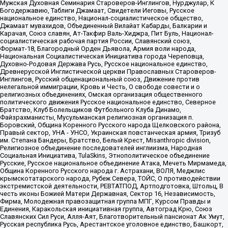
Мужская Духовная Семинария Староверов-Инглингов, Нурджулар, К
Богодержавию, Таблиги Джамаат, Свидетели Иеговы, Русское
национальное единство, Национал-социалистическое общество,
Джамаат мувахидов, Объединенный Вилайат Кабарды, Балкарии и
Карачая, Союз славян, Ат-Такфир Валь-Хиджра, Пит Буль, Национал-
социалистическая рабочая партия России, Славянский союз,
Формат-18, Благородный Орден Дьявола, Армия воли народа,
Национальная Социалистическая Инициатива города Череповца,
Духовно-Родовая Держава Русь, Русское национальное единство,
Древнерусской Инглистической церкви Православных Староверов-
Инглингов, Русский общенациональный союз, Движение против
нелегальной иммиграции, Кровь и Честь, О свободе совести и о
религиозных объединениях, Омская организация общественного
политического движения Русское национальное единство, Северное
Братство, Клуб Болельщиков Футбольного Клуба Динамо,
Файзрахманисты, Мусульманская религиозная организация п.
Боровский, Община Коренного Русского народа Щелковского района,
Правый сектор, УНА - УНСО, Украинская повстанческая армия, Тризуб
им. Степана Бандеры, Братство, Белый Крест, Misanthropic division,
Религиозное объединение последователей инглиизма, Народная
Социальная Инициатива, TulaSkins, Этнополитическое объединение
Русские, Русское национальное объединение Атака, Мечеть Мирмамеда,
Община Коренного Русского народа г. Астрахани, ВОЛЯ, Меджлис
крымскотатарского народа, Рубеж Севера, ТОЙС, О противодействии
экстремистской деятельности, РЕВТАТПОД, Артподготовка, Штольц, В
честь иконы Божией Матери Державная, Сектор 16, Независимость,
Фирма, Молодежная правозащитная группа МПГ, Курсом Правды и
Единения, Каракольская инициативная группа, Автоград Крю, Союз
Славянских Сил Руси, Алля-Аят, Благотворительный пансионат Ак Умут,
Русская республика Русь, Арестантское уголовное единство, Башкорт,