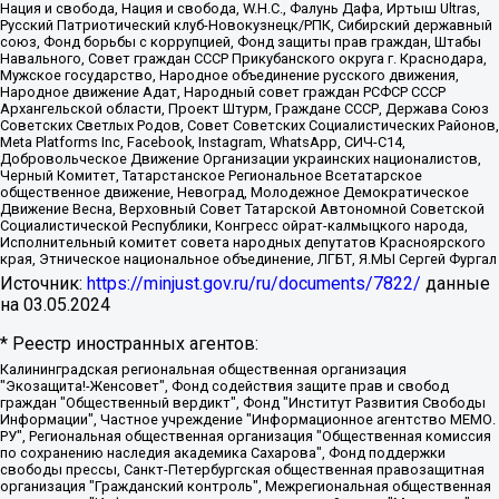
Нация и свобода, Нация и свобода, W.H.С., Фалунь Дафа, Иртыш Ultras,
Русский Патриотический клуб-Новокузнецк/РПК, Сибирский державный
союз, Фонд борьбы с коррупцией, Фонд защиты прав граждан, Штабы
Навального, Совет граждан СССР Прикубанского округа г. Краснодара,
Мужское государство, Народное объединение русского движения,
Народное движение Адат, Народный совет граждан РСФСР СССР
Архангельской области, Проект Штурм, Граждане СССР, Держава Союз
Советских Светлых Родов, Совет Советских Социалистических Районов,
Meta Platforms Inc, Facebook, Instagram, WhatsApp, СИЧ-С14,
Добровольческое Движение Организации украинских националистов,
Черный Комитет, Татарстанское Региональное Всетатарское
общественное движение, Невоград, Молодежное Демократическое
Движение Весна, Верховный Совет Татарской Автономной Советской
Социалистической Республики, Конгресс ойрат-калмыцкого народа,
Исполнительный комитет совета народных депутатов Красноярского
края, Этническое национальное объединение, ЛГБТ, Я.МЫ Сергей Фургал
Источник:
https://minjust.gov.ru/ru/documents/7822/
данные
на
03.05.2024
* Реестр иностранных агентов:
Калининградская региональная общественная организация "Экозащита!-Женсовет", Фонд содействия защите прав и свобод граждан "Общественный вердикт", Фонд "Институт Развития Свободы Информации", Частное учреждение "Информационное агентство МЕМО. РУ", Региональная общественная организация "Общественная комиссия по сохранению наследия академика Сахарова", Фонд поддержки свободы прессы, Санкт-Петербургская общественная правозащитная организация "Гражданский контроль", Межрегиональная общественная организация "Информационно-просветительский центр "Мемориал", Региональный Фонд "Центр Защиты Прав Средств Массовой Информации", с 05.12.2023 Фонд "Центр Защиты Прав Средств массовой информации", Региональная общественная благотворительная организация помощи беженцам и мигрантам "Гражданское содействие", Негосударственное образовательное учреждение дополнительного профессионального образования (повышение квалификации) специалистов "АКАДЕМИЯ ПО ПРАВАМ ЧЕЛОВЕКА", Свердловская региональная общественная организация "Сутяжник", Автономная некоммерческая организация "Центр независимых социологических исследований", Союз общественных объединений "Российский исследовательский центр по правам человека", Региональное общественное учреждение научно-информационный центр "МЕМОРИАЛ", Некоммерческая организация "Фонд защиты гласности", Автономная некоммерческая организация "Институт прав человека", Городская общественная организация "Екатеринбургское общество "МЕМОРИАЛ", Городская общественная организация "Рязанское историко-просветительское и правозащитное общество "Мемориал" (Рязанский Мемориал), Челябинский региональный орган общественной самодеятельности – женское общественное объединение "Женщины Евразии", Челябинский региональный орган общественной самодеятельности "Уральская правозащитная группа", Фонд содействия защите здоровья и социальной справедливости имени Андрея Рылькова, Автономная Некоммерческая Организация "Аналитический Центр Юрия Левады", Автономная некоммерческая организация социальной поддержки населения "Проект Апрель", Региональная общественная организация помощи женщинам и детям, находящимся в кризисной ситуации "Информационно-методический центр "Анна", Фонд содействия развитию массовых коммуникаций и правовому просвещению "Так-так-Так", Фонд содействия устойчивому развитию "Серебряная тайга", Свердловский региональный общественный фонд социальных проектов "Новое время", "Idel.Реалии", Кавказ.Реалии, Крым.Реалии, Телеканал Настоящее Время, Татаро-башкирская служба Радио Свобода (Azatliq Radiosi), Радио Свободная Европа/Радио Свобода (PCE/PC), "Сибирь.Реалии", "Фактограф", Благотворительный фонд помощи осужденным и их семьям, Автономная некоммерческая организация "Институт глобализации и социальных движений", Фонд "В защиту прав заключенных", Частное учреждение "Центр поддержки и содействия развитию средств массовой информации", Пензенский региональный общественный благотворительный фонд "Гражданский союз", "Север.Реалии", Некоммерческая организация Фонд "Правовая инициатива", Общество с ограниченной ответственностью "Радио Свободная Европа/Радио Свобода", Чешское информационное агентство "MEDIUM-ORIENT", Красноярская региональная общественная организация "Мы против СПИДа", Камалягин Денис Николаевич, Маркелов Сергей Евгеньевич, Пономарев Лев Александрович, Савицкая Людмила Алексеевна, Автономная некоммерческая организация "Центр по работе с проблемой насилия "НАСИЛИЮ.НЕТ", Межрегиональный профессиональный союз работников здравоохранения "Альянс врачей", Юридическое лицо, зарегистрированное в Латвийской Республике, SIA "Medusa Project" (регистрационный номер 40103797863, дата регистрации 10.06.2014), Некоммерческая организация "Фонд по борьбе с коррупцией", Автономная некоммерческая организация "Институт права и публичной политики", Баданин Роман Сергеевич, Гликин Максим Александрович, Железнова Мария Михайловна, Лукьянова Юлия Сергеевна, Маетная Елизавета Витальевна, Маняхин Петр Борисович, Чуракова Ольга Владимировна, Ярош Юлия Петровна, Юридическое лицо "The Insider SIA", зарегистрированное в Риге, Латвийская Республика (дата регистрации 26.06.2015), являющееся администратором доменного имени интернет-издания "The Insider SIA", https://theins.ru, Постернак Алексей Евгеньевич, Рубин Михаил Аркадьевич, Анин Роман Александрович, Юридическое лицо Istories fonds, зарегистрированное в Латвийской Республике (регистрационный номер 50008295751, дата регистрации 24.02.2020), Великовский Дмитрий Александрович, Долинина Ирина Николаевна, Мароховская Алеся Алексеевна, Шлейнов Роман Юрьевич, Шмагун Олеся Валентиновна, Общество с ограниченной ответственностью "Альтаир 2021", Общество с ограниченной ответственностью "Вега 2021", Общество с ограниченной ответственностью "Главный редактор 2021", Общество с ограниченной ответственностью "Ромашки монолит", Важенков Артем Валерьевич, Ивановская областная общественная организация "Центр гендерных исследований", Гурман Юрий Альбертович, Медиапроект "ОВД-Инфо", Егоров Владимир Владимирович, Жилинский Владимир Александрович, Общество с ограниченной ответственностью "ЗП", Иванова София Юрьевна, Карезина Инна Павловна, Кильтау Екатерина Викторовна, Петров Алексей Викторович, Пискунов Сергей Евгеньевич, Смирнов Сергей Сергеевич, Тихонов Михаил Сергеевич, Общество с ограниченной ответственностью "ЖУРНАЛИСТ-ИНОСТРАННЫЙ АГЕНТ", Арапова Галина Юрьевна, Вольтская Татьяна Анатольевна, Американская компания "Mason G.E.S. Anonymous Foundation" (США), являющаяся владельцем интернет-издания https://mnews.world/, Компания "Stichting Bellingcat", зарегистрированная в Нидерландах (дата регистрации 11.07.2018), Захаров Андрей Вячеславович, Клепиковская Екатерина Дмитриевна, Общество с ограниченной ответственностью "МЕМО", Перл Роман Александрович, Симонов Евгений Алексеевич, Соловьева Елена Анатольевна, Сотников Даниил Владимирович, Сурначева Елизавета Дмитриевна, Автономная некоммерческая организация по защите прав человека и информированию населения "Якутия – Наше Мнение", Общество с ограниченной ответственностью "Москоу диджитал медиа", с 26.01.2023 Общество с ограниченной ответственностью "Чайка Белые сады", Ветошкина Валерия Валерьевна, Заговора Максим Александрович, Межрегиональное общественное движение "Российская ЛГБТ - сеть", Оленичев Максим Владимирович, Павлов Иван Юрьевич, Скворцова Елена Сергеевна, Общество с ограниченной ответственностью "Как бы инагент", Кочетков Игорь Викторович, Общество с ограниченной ответственностью "Честные выборы", Еланчик Олег Александрович, Общество с ограниченной ответственностью "Нобелевский призыв", Гималова Регина Эмилевна, Григорьев Андрей Валерьевич, Григорьева Алина Александровна, Ассоциация по содействию защите прав призывников, альтернативнослужащих и военнослужащих "Правозащитная группа "Гражданин.Армия.Право", Хисамова Регина Фаритовна, Автономная некоммерческая организация по реализации социально-правовых программ "Лилит", Дальневосточное общественное движение "Маяк", Санкт-Петербургская ЛГБТ-инициативная группа "Выход", Инициативная группа ЛГБТ+ "Реверс", Алексеев Андрей Викторович, Бекбулатова Таисия Львовна, Беляев Иван Михайлович, Владыкина Елена Сергеевна, Гельман Марат Александрович, Никульшина Вероника Юрьевна, Толоконникова Надежда Андреевна, Шендерович Виктор Анатольевич, Общество с ограниченной ответственностью "Данное сообщение", Общество с ограниченной ответственностью Издательский дом "Новая глава", Айнбиндер Александра Александровна, Московский комьюнити-центр для ЛГБТ+инициатив, Благотворительный фонд развития филантропии, Deutsche Welle (Германия, Kurt-Schumacher-Strasse 3, 53113 Bonn), Борзунова Мария Михайловна, Воробьев Виктор Викторович, Голубева Анна Львовна, Константинова Алла Михайловна, Малкова Ирина Владимировна, Мурадов Мурад Абдулгалимович, Осетинская Елизавета Николаевна, Понасенков Евгений Николаевич, Ганапольский Матвей Юрьевич, Киселев Евгений Алексеевич, Борухович Ирина Григорьевна, Дремин Иван Тимофеевич, Дубровский Дмитрий Викторович, Красноярская региональная общественная организация поддержки и развития альтернативных образовательных технологий и межкультурных коммуникаций "ИНТЕРРА", Маяковская Екатерина Алексеевна, Фейгин Марк Захарович, Филимонов Андрей Викторович, Дзугкоева Регина Николаевна, Доброхотов Роман Александрович, Дудь Юрий Александрович, Елкин Сергей Владимирович, Кругликов Кирилл Игоревич, Сабунаева Мария Леонидовна, Семенов Алексей Владимирович, Шаинян Карен Багратович, Шульман Екатерина Михайловна, Асафьев Артур Валерьевич, Вахштайн Виктор Семенович, Венедиктов Алексей Алексеевич, Лушникова Екатерина Евгеньевна, Волков Леонид Михайлович, Невзоров Александр Глебович, Пархоменко Сергей Борисович, Сироткин Ярослав Николаевич, Кара-Мурза Владимир Владимирович, Баранова Наталья Владимировна, Гозман Леонид Яковлевич, Кагарлицкий Борис Юльевич, Климарев Михаил Валерьевич, Милов Владимир Станиславович, Автономная некоммерческая организация Краснодарский центр современного искусства "Типография", Моргенштерн Алишер Тагирович, Соболь Любовь Эдуардовна, Общество с ограниченной ответственностью "ЛИЗА НОРМ", Каспаров Гарри Кимович, Ходорковский Михаил Борисович, Общество с ограниченной ответственностью "Апрельские тезисы", Данилович Ирина Брониславовна, Кашин Олег Владимирович, Петров Николай Владимирович, Пивоваров Алексей Владимирович, Соколов Михаил Владимирович, Цветкова Юлия Владимировна, Чичваркин Евгений Александрович, Комитет против пыток/Команда против пыток, Общество с ограниченной ответственностью "Первый научный", Общество с ограниченной ответственностью "Вертолет и ко", Белоцерковская Вероника Борисовна, Кац Максим Евгеньевич, Лазарева Татьяна Юрьевна, Шаведдинов Руслан Табризович, Яшин Илья Валерьевич, Общество с ограниченной ответственностью "Иноагент ААВ", Алешковский Дмитрий Петрович, Альбац Евгения Марковна, Быков Дмитрий Львович, Галямина Юлия Евгеньевна, Лойко Сергей Леонидович, Мартынов Кирилл Константинович, Медведев Сергей Александрович, Крашенинников Федор Геннадиевич, Гордеева Катерина Вл