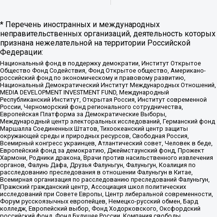
* Перечень иностранных и международных
неправительственных организаций, деятельность которых
признана нежелательной на территории Российской
Федерации:
Национальный фонд в поддержку демократии, Институт Открытое
Общество Фонд Содействия, Фонд Открытое общество, Американо-
российский фонд по экономическому и правовому развитию,
Национальный Демократический Институт Международных Отношений,
MEDIA DEVELOPMENT INVESTMENT FUND, Международный
Республиканский Институт, Открытая Россия, Институт современной
России, Черноморский фонд регионального сотрудничества,
Европейская Платформа за Демократические Выборы,
Международный центр электоральных исследований, Германский фонд
Маршалла Соединенных Штатов, Тихоокеанский центр защиты
окружающей среды и природных ресурсов, Свободная Россия,
Всемирный конгресс украинцев, Атлантический совет, Человек в беде,
Европейский фонд за демократию, Джеймстаунский фонд, Прожект
Хармони, Родники дракона, Врачи против насильственного извлечения
органов, Фалунь Дафа, Друзья Фалуньгун, Фалуньгун, Коалиция по
расследованию преследования в отношении Фалуньгун в Китае,
Всемирная организация по расследованию преследований Фалуньгун,
Пражский гражданский центр, Ассоциация школ политических
исследований при Совете Европы, Центр либеральной современности,
Форум русскоязычных европейцев, Немецко-русский обмен, Бард
колледж, Европейский выбор, Фонд Ходорковского, Оксфордский
российский фонд, Фонд Будущее России, Компания свободы