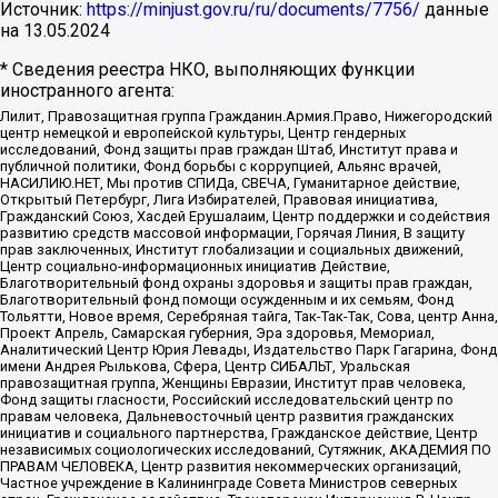
Источник:
https://minjust.gov.ru/ru/documents/7756/
данные
на
13.05.2024
* Сведения реестра НКО, выполняющих функции
иностранного агента:
Лилит, Правозащитная группа Гражданин.Армия.Право, Нижегородский
центр немецкой и европейской культуры, Центр гендерных
исследований, Фонд защиты прав граждан Штаб, Институт права и
публичной политики, Фонд борьбы с коррупцией, Альянс врачей,
НАСИЛИЮ.НЕТ, Мы против СПИДа, СВЕЧА, Гуманитарное действие,
Открытый Петербург, Лига Избирателей, Правовая инициатива,
Гражданский Союз, Хасдей Ерушалаим, Центр поддержки и содействия
развитию средств массовой информации, Горячая Линия, В защиту
прав заключенных, Институт глобализации и социальных движений,
Центр социально-информационных инициатив Действие,
Благотворительный фонд охраны здоровья и защиты прав граждан,
Благотворительный фонд помощи осужденным и их семьям, Фонд
Тольятти, Новое время, Серебряная тайга, Так-Так-Так, Сова, центр Анна,
Проект Апрель, Самарская губерния, Эра здоровья, Мемориал,
Аналитический Центр Юрия Левады, Издательство Парк Гагарина, Фонд
имени Андрея Рылькова, Сфера, Центр СИБАЛЬТ, Уральская
правозащитная группа, Женщины Евразии, Институт прав человека,
Фонд защиты гласности, Российский исследовательский центр по
правам человека, Дальневосточный центр развития гражданских
инициатив и социального партнерства, Гражданское действие, Центр
независимых социологических исследований, Сутяжник, АКАДЕМИЯ ПО
ПРАВАМ ЧЕЛОВЕКА, Центр развития некоммерческих организаций,
Частное учреждение в Калининграде Совета Министров северных