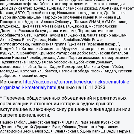
социальных реформ, Общество возрождения исламского наследия,
Дом двух святых, Джунд аш-Шам, Исламский джихад, Аль-Каида, Имарат
Кавказ, АБТО, Правый сектор, Исламское государство, Джабха аль-
Нусра ли-Ахль аш-Шам, Народное ополчение имени К. Минина и Д.
Пожарского, Аджр от Аллаха Субхану уа Тагьаля SHAM, АУМ Синрике,
Муджахеды джамаата Ат-Тавхида Валь-Джихад, Чистопольский
Джамаат, Рохнамо ба суи давлати исломи, Террористическое
сообщество Сеть, Катиба Таухид валь-Джихад, Хайят Тахрир аш-Шам,
Ахлю Сунна Валь Джамаа, National Socialism/White Power,
Артподготовка, Религиозная группа “Джамаат “Красный пахарь”,
Колумбайн, Хатлонский джамаат, Мусульманская религиозная группа п.
Кушкуль г. Оренбург, Крымско-татарский добровольческий батальон
имени Номана Челебиджихана, Азов, Партия исламского возрождения
Таджикистана, Народная самооборона, Дуббайский джамаат,
московская ячейка, Батал-Хаджи Белхороев, Маньяки Культ Убийц,
Молодёжь Которая Улыбается, Легион Свобода России, Айдар, Русский
добровольческий корпус
Источник:
http://nac.gov.ru/terroristicheskie-i-ekstremistskie-
organizacii-i-materialy.html
данные на
16.11.2023
* Перечень общественных объединений и религиозных
организаций в отношении которых судом принято
вступившее в законную силу решение о ликвидации или
запрете деятельности:
Национал-большевистская партия, ВЕК РА, Рада земли Кубанской
Духовно Родовой Державы Русь, Община Духовного Управления
Асгардской Веси Беловодья, Славянская Община Капища Веды Перуна,