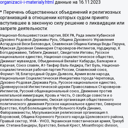
organizacii-i-materialy.html
данные на
16.11.2023
* Перечень общественных объединений и религиозных
организаций в отношении которых судом принято
вступившее в законную силу решение о ликвидации или
запрете деятельности:
Национал-большевистская партия, ВЕК РА, Рада земли Кубанской
Духовно Родовой Державы Русь, Община Духовного Управления
Асгардской Веси Беловодья, Славянская Община Капища Веды Перуна,
Мужская Духовная Семинария Староверов-Инглингов, Нурджулар, К
Богодержавию, Таблиги Джамаат, Свидетели Иеговы, Русское
национальное единство, Национал-социалистическое общество,
Джамаат мувахидов, Объединенный Вилайат Кабарды, Балкарии и
Карачая, Союз славян, Ат-Такфир Валь-Хиджра, Пит Буль, Национал-
социалистическая рабочая партия России, Славянский союз,
Формат-18, Благородный Орден Дьявола, Армия воли народа,
Национальная Социалистическая Инициатива города Череповца,
Духовно-Родовая Держава Русь, Русское национальное единство,
Древнерусской Инглистической церкви Православных Староверов-
Инглингов, Русский общенациональный союз, Движение против
нелегальной иммиграции, Кровь и Честь, О свободе совести и о
религиозных объединениях, Омская организация общественного
политического движения Русское национальное единство, Северное
Братство, Клуб Болельщиков Футбольного Клуба Динамо,
Файзрахманисты, Мусульманская религиозная организация п.
Боровский, Община Коренного Русского народа Щелковского района,
Правый сектор, УНА - УНСО, Украинская повстанческая армия, Тризуб
им. Степана Бандеры, Братство, Белый Крест, Misanthropic division,