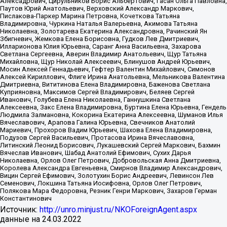
Алексадрович, Цирульников Борис Альбертович, Гасан Ольга Павловна,
Паутов Юрий Анатольевич, Верховский Александр Маркович,
Пислакова-Паркер Марина Петровна, Кочеткова Татьяна
Владимировна, Чуркина Наталья Валерьевна, Акимова Татьяна
Николаевна, Золотарева Екатерина Александровна, Рачинский Ян
Збигневич, Жемкова Елена Борисовна, Гудков Лев Дмитриевич,
Илларионова Юлия Юрьевна, Саранг Анна Васильевна, Захарова
Светлана Сергеевна, Аверин Владимир Анатольевич, Щур Татьяна
Михайловна, Щур Николай Алексеевич, Блинушов Андрей Юрьевич,
Мосин Алексей Геннадьевич, Гефтер Валентин Михайлович, Симонов
Алексей Кириллович, Флиге Ирина Анатольевна, Мельникова Валентина
Дмитриевна, Вититинова Елена Владимировна, Баженова Светлана
Куприяновна, Максимов Сергей Владимирович, Беляев Сергей
Иванович, Голубева Елена Николаевна, Ганнушкина Светлана
Алексеевна, Закс Елена Владимировна, Буртина Елена Юрьевна, Гендель
Людмила Залмановна, Кокорина Екатерина Алексеевна, Шуманов Илья
Вячеславович, Арапова Галина Юрьевна, Свечников Анатолий
Мариевич, Прохоров Вадим Юрьевич, Шахова Елена Владимировна,
Подузов Сергей Васильевич, Протасова Ирина Вячеславовна,
Литинский Леонид Борисович, Лукашевский Сергей Маркович, Бахмин
Вячеслав Иванович, Шабад Анатолий Ефимович, Сухих Дарья
Николаевна, Орлов Олег Петрович, Добровольская Анна Дмитриевна,
Королева Александра Евгеньевна, Смирнов Владимир Александрович,
Вицин Сергей Ефимович, Золотухин Борис Андреевич, Левинсон Лев
Семенович, Локшина Татьяна Иосифовна, Орлов Олег Петрович,
Полякова Мара Федоровна, Резник Генри Маркович, Захаров Герман
Константинович
Источник:
http://unro.minjust.ru/NKOForeignAgent.aspx
данные на
24.03.2022