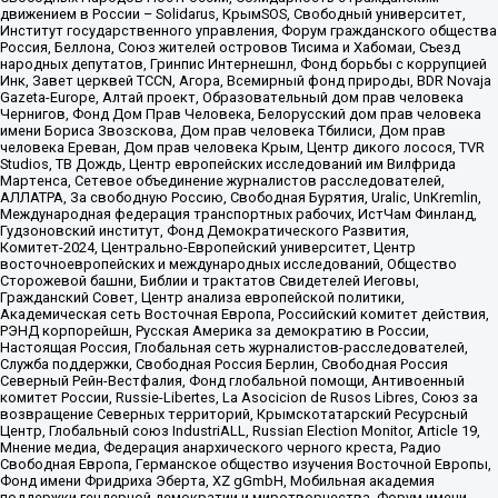
движением в России – Solidarus, КрымSOS, Свободный университет,
Институт государственного управления, Форум гражданского общества
Россия, Беллона, Союз жителей островов Тисима и Хабомаи, Съезд
народных депутатов, Гринпис Интернешнл, Фонд борьбы с коррупцией
Инк, Завет церквей TCCN, Агора, Всемирный фонд природы, BDR Novaja
Gazeta-Europe, Алтай проект, Образовательный дом прав человека
Чернигов, Фонд Дом Прав Человека, Белорусский дом прав человека
имени Бориса Звозскова, Дом прав человека Тбилиси, Дом прав
человека Ереван, Дом прав человека Крым, Центр дикого лосося, TVR
Studios, ТВ Дождь, Центр европейских исследований им Вилфрида
Мартенса, Сетевое объединение журналистов расследователей,
АЛЛАТРА, За свободную Россию, Свободная Бурятия, Uralic, UnKremlin,
Международная федерация транспортных рабочих, ИстЧам Финланд,
Гудзоновский институт, Фонд Демократического Развития,
Комитет-2024, Центрально-Европейский университет, Центр
восточноевропейских и международных исследований, Общество
Сторожевой башни, Библии и трактатов Свидетелей Иеговы,
Гражданский Совет, Центр анализа европейской политики,
Академическая сеть Восточная Европа, Российский комитет действия,
РЭНД корпорейшн, Русская Америка за демократию в России,
Настоящая Россия, Глобальная сеть журналистов-расследователей,
Служба поддержки, Свободная Россия Берлин, Свободная Россия
Северный Рейн-Вестфалия, Фонд глобальной помощи, Антивоенный
комитет России, Russie-Libertes, La Asocicion de Rusos Libres, Союз за
возвращение Северных территорий, Крымскотатарский Ресурсный
Центр, Глобальный союз IndustriALL, Russian Election Monitor, Article 19,
Мнение медиа, Федерация анархического черного креста, Радио
Свободная Европа, Германское общество изучения Восточной Европы,
Фонд имени Фридриха Эберта, XZ gGmbH, Мобильная академия
поддержки гендерной демократии и миротворчества, Форум имени