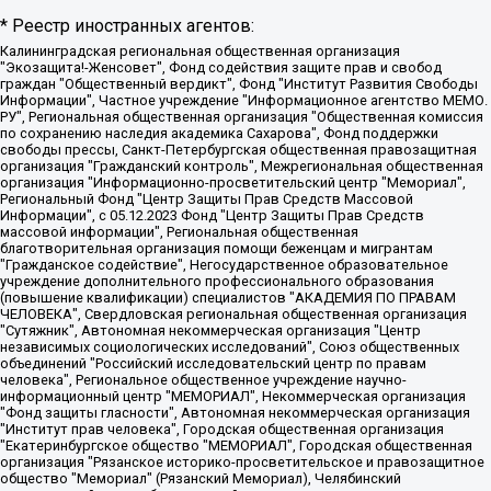
* Реестр иностранных агентов:
Калининградская региональная общественная организация "Экозащита!-Женсовет", Фонд содействия защите прав и свобод граждан "Общественный вердикт", Фонд "Институт Развития Свободы Информации", Частное учреждение "Информационное агентство МЕМО. РУ", Региональная общественная организация "Общественная комиссия по сохранению наследия академика Сахарова", Фонд поддержки свободы прессы, Санкт-Петербургская общественная правозащитная организация "Гражданский контроль", Межрегиональная общественная организация "Информационно-просветительский центр "Мемориал", Региональный Фонд "Центр Защиты Прав Средств Массовой Информации", с 05.12.2023 Фонд "Центр Защиты Прав Средств массовой информации", Региональная общественная благотворительная организация помощи беженцам и мигрантам "Гражданское содействие", Негосударственное образовательное учреждение дополнительного профессионального образования (повышение квалификации) специалистов "АКАДЕМИЯ ПО ПРАВАМ ЧЕЛОВЕКА", Свердловская региональная общественная организация "Сутяжник", Автономная некоммерческая организация "Центр независимых социологических исследований", Союз общественных объединений "Российский исследовательский центр по правам человека", Региональное общественное учреждение научно-информационный центр "МЕМОРИАЛ", Некоммерческая организация "Фонд защиты гласности", Автономная некоммерческая организация "Институт прав человека", Городская общественная организация "Екатеринбургское общество "МЕМОРИАЛ", Городская общественная организация "Рязанское историко-просветительское и правозащитное общество "Мемориал" (Рязанский Мемориал), Челябинский региональный орган общественной самодеятельности – женское общественное объединение "Женщины Евразии", Челябинский региональный орган общественной самодеятельности "Уральская правозащитная группа", Фонд содействия защите здоровья и социальной справедливости имени Андрея Рылькова, Автономная Некоммерческая Организация "Аналитический Центр Юрия Левады", Автономная некоммерческая организация социальной поддержки населения "Проект Апрель", Региональная общественная организация помощи женщинам и детям, находящимся в кризисной ситуации "Информационно-методический центр "Анна", Фонд содействия развитию массовых коммуникаций и правовому просвещению "Так-так-Так", Фонд содействия устойчивому развитию "Серебряная тайга", Свердловский региональный общественный фонд социальных проектов "Новое время", "Idel.Реалии", Кавказ.Реалии, Крым.Реалии, Телеканал Настоящее Время, Татаро-башкирская служба Радио Свобода (Azatliq Radiosi), Радио Свободная Европа/Радио Свобода (PCE/PC), "Сибирь.Реалии", "Фактограф", Благотворительный фонд помощи осужденным и их семьям, Автономная некоммерческая организация "Институт глобализации и социальных движений", Фонд "В защиту прав заключенных", Частное учреждение "Центр поддержки и содействия развитию средств массовой информации", Пензенский региональный общественный благотворительный фонд "Гражданский союз", "Север.Реалии", Некоммерческая организация Фонд "Правовая инициатива", Общество с ограниченной ответственностью "Радио Свободная Европа/Радио Свобода", Чешское информационное агентство "MEDIUM-ORIENT", Красноярская региональная общественная организация "Мы против СПИДа", Камалягин Денис Николаевич, Маркелов Сергей Евгеньевич, Пономарев Лев Александрович, Савицкая Людмила Алексеевна, Автономная некоммерческая организация "Центр по работе с проблемой насилия "НАСИЛИЮ.НЕТ", Межрегиональный профессиональный союз работников здравоохранения "Альянс врачей", Юридическое лицо, зарегистрированное в Латвийской Республике, SIA "Medusa Project" (регистрационный номер 40103797863, дата регистрации 10.06.2014), Некоммерческая организация "Фонд по борьбе с коррупцией", Автономная некоммерческая организация "Институт права и публичной политики", Баданин Роман Сергеевич, Гликин Максим Александрович, Железнова Мария Михайловна, Лукьянова Юлия Сергеевна, Маетная Елизавета Витальевна, Маняхин Петр Борисович, Чуракова Ольга Владимировна, Ярош Юлия Петровна, Юридическое лицо "The Insider SIA", зарегистрированное в Риге, Латвийская Республика (дата регистрации 26.06.2015), являющееся администратором доменного имени интернет-издания "The Insider SIA", https://theins.ru, Постернак Алексей Евгеньевич, Рубин Михаил Аркадьевич, Анин Роман Александрович, Юридическое лицо Istories fonds, зарегистрированное в Латвийской Республике (регистрационный номер 50008295751, дата регистрации 24.02.2020), Великовский Дмитрий Александрович, Долинина Ирина Николаевна, Мароховская Алеся Алексеевна, Шлейнов Роман Юрьевич, Шмагун Олеся Валентиновна, Общество с ограниченной ответственностью "Альтаир 2021", Общество с ограниченной ответственностью "Вега 2021", Общество с ограниченной ответственностью "Главный редактор 2021", Общество с ограниченной ответственностью "Ромашки монолит", Важенков Артем Валерьевич, Ивановская областная общественная организация "Центр гендерных исследований", Гурман Юрий Альбертович, Медиапроект "ОВД-Инфо", Егоров Владимир Владимирович, Жилинский Владимир Александрович, Общество с ограниченной ответственностью "ЗП", Иванова София Юрьевна, Карезина Инна Павловна, Кильтау Екатерина Викторовна, Петров Алексей Викторович, Пискунов Сергей Евгеньевич, Смирнов Сергей Сергеевич, Тихонов Михаил Сергеевич, Общество с ограниченной ответственностью "ЖУРНАЛИСТ-ИНОСТРАННЫЙ АГЕНТ", Арапова Галина Юрьевна, Вольтская Татьяна Анатольевна, Американская компания "Mason G.E.S. Anonymous Foundation" (США), являющаяся владельцем интернет-издания https://mnews.world/, Компания "Stichting Bellingcat", зарегистрированная в Нидерландах (дата регистрации 11.07.2018), Захаров Андрей Вячеславович, Клепиковская Екатерина Дмитриевна, Общество с ограниченной ответственностью "МЕМО", Перл Роман Александрович, Симонов Евгений Алексеевич, Соловьева Елена Анатольевна, Сотников Даниил Владимирович, Сурначева Елизавета Дмитриевна, Автономная некоммерческая организация по защите прав человека и информированию населения "Якутия – Наше Мнение", Общество с ограниченной ответственностью "Москоу диджитал медиа", с 26.01.2023 Общество с ограниченной ответственностью "Чайка Белые сады", Ветошкина Валерия Валерьевна, Заговора Максим Александрович, Межрегиональное общественное движение "Российская ЛГБТ - сеть", Оленичев Максим Владимирович, Павлов Иван Юрьевич, Скворцова Елена Сергеевна, Общество с ограниченной ответственностью "Как бы инагент", Кочетков Игорь Викторович, Общество с ограниченной ответственностью "Честные выборы", Еланчик Олег Александрович, Общество с ограниченной ответственностью "Нобелевский призыв", Гималова Регина Эмилевна, Григорьев Андрей Валерьевич, Григорьева Алина Александровна, Ассоциация по содействию защите прав призывников, альтернативнослужащих и военнослужащих "Правозащитная группа "Гражданин.Армия.Право", Хисамова Регина Фаритовна, Автономная некоммерческая организация по реализации социально-правовых программ "Лилит", Дальневосточное общественное движение "Маяк", Санкт-Петербургская ЛГБТ-инициативная группа "Выход", Инициативная группа ЛГБТ+ "Реверс", Алексеев Андрей Викторович, Бекбулатова Таисия Львовна, Беляев Иван Михайлович, Владыкина Елена Сергеевна, Гельман Марат Александрович, Никульшина Вероника Юрьевна, Толоконникова Надежда Андреевна, Шендерович Виктор Анатольевич, Общество с ограниченной ответственностью "Данное сообщение", Общество с ограниченной ответственностью Издательский дом "Новая глава", Айнбиндер Александра Александровна, Московский комьюнити-центр для ЛГБТ+инициатив, Благотворительный фонд развития филантропии, Deutsche Welle (Германия, Kurt-Schumacher-Strasse 3, 53113 Bonn), Борзунова Мария Михайловна, Воробьев Виктор Викторович, Голубева Анна Львовна, Константинова Алла Михайловна, Малкова Ирина Владимировна, Мурадов Мурад Абдулгалимович, Осетинская Елизавета Николаевна, Понасенков Евгений Николаевич, Ганапольский Матвей Юрьевич, Киселев Евгений Алексеевич, Борухович Ирина Григорьевна, Дремин Иван Тимофеевич, Дубровский Дмитрий Викторович, Красноярская региональная общественная организация поддержки и развития альтернативных образовательных технологий и межкультурных коммуникаций "ИНТЕРРА", Маяковская Екатерина Алексеевна, Фейгин Марк Захарович, Филимонов Андрей Викторович, Дзугкоева Регина Николаевна, Доброхотов Роман Александрович, Дудь Юрий Александрович, Елкин Сергей Владимирович, Кругликов Кирилл Игоревич, Сабунаева Мария Леонидовна, Семенов Алексей Владимирович, Шаинян Карен Багратович, Шульман Екатерина Михайловна, Асафьев Артур Валерьевич, Вахштайн Виктор Семенович, Венедиктов Алексей Алексеевич, Лушникова Екатерина Евгеньевна, Волков Леонид Михайлович, Невзоров Александр Глебович, Пархоменко Сергей Борисович, Сироткин Ярослав Николаевич, Кара-Мурза Владимир Владимирович, Баранова Наталья Владимировна, Гозман Леонид Яковлевич, Кагарлицкий Борис Юльевич, Климарев Михаил Валерьевич, Милов Владимир Станиславович, Автономная некоммерческая организация Краснодарский центр современного искусства "Типография", Моргенштерн Алишер Тагирович, Соболь Любовь Эдуардовна, Общество с ограниченной ответственностью "ЛИЗА НОРМ", Каспаров Гарри Кимович, Ходорковский Михаил Борисович, Общество с ограниченной ответственностью "Апрельские тезисы", Данилович Ирина Брониславовна, Кашин Олег Владимирович, Петров Николай Владимирович, Пивоваров Алексей Владимирович, Соколов Михаил Владимирович, Цветкова Юлия Владимировна, Чичваркин Евгений Александрович, Комитет против пыток/Команда против пыток, Общество с ограниченной ответственностью "Первый научный", Общество с ограниченной ответственностью "Вертолет и ко", Белоцерковская Вероника Борисовна, Кац Максим Евгеньевич, Лазарева Татьяна Юрьевна, Шаведдинов Руслан Табризович, Яшин Илья Валерьевич, Общество с ограниченной ответственностью "Иноагент ААВ", Алешковский Дмитрий Петрович, Альбац Евгения Марковна, Быков Дмитрий Львович, Галямина Юлия Евгеньевна, Лойко Сергей Леонидович, Мартынов Кирилл Константинович, Медведев Сергей Александрович, Крашенинников Федор Геннадиевич, Гордеева Катерина Вл