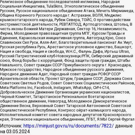
Религиозное объединение последователей инглиизма, Народная
Социальная Инициатива, TulaSkins, Этнополитическое объединение
Русские, Русское национальное объединение Атака, Мечеть Мирмамеда,
Община Коренного Русского народа г. Астрахани, ВОЛЯ, Меджлис
крымскотатарского народа, Рубеж Севера, ТОЙС, О противодействии
экстремистской деятельности, РЕВТАТПОД, Артподготовка, Штольц, В
честь иконы Божией Матери Державная, Сектор 16, Независимость,
Фирма, Молодежная правозащитная группа МПГ, Курсом Правды и
Единения, Каракольская инициативная группа, Автоград Крю, Союз
Славянских Сил Руси, Алля-Аят, Благотворительный пансионат Ак Умут,
Русская республика Русь, Арестантское уголовное единство, Башкорт,
Нация и свобода, Нация и свобода, W.H.С., Фалунь Дафа, Иртыш Ultras,
Русский Патриотический клуб-Новокузнецк/РПК, Сибирский державный
союз, Фонд борьбы с коррупцией, Фонд защиты прав граждан, Штабы
Навального, Совет граждан СССР Прикубанского округа г. Краснодара,
Мужское государство, Народное объединение русского движения,
Народное движение Адат, Народный совет граждан РСФСР СССР
Архангельской области, Проект Штурм, Граждане СССР, Держава Союз
Советских Светлых Родов, Совет Советских Социалистических Районов,
Meta Platforms Inc, Facebook, Instagram, WhatsApp, СИЧ-С14,
Добровольческое Движение Организации украинских националистов,
Черный Комитет, Татарстанское Региональное Всетатарское
общественное движение, Невоград, Молодежное Демократическое
Движение Весна, Верховный Совет Татарской Автономной Советской
Социалистической Республики, Конгресс ойрат-калмыцкого народа,
Исполнительный комитет совета народных депутатов Красноярского
края, Этническое национальное объединение, ЛГБТ, Я.МЫ Сергей Фургал
Источник:
https://minjust.gov.ru/ru/documents/7822/
данные
на
03.05.2024