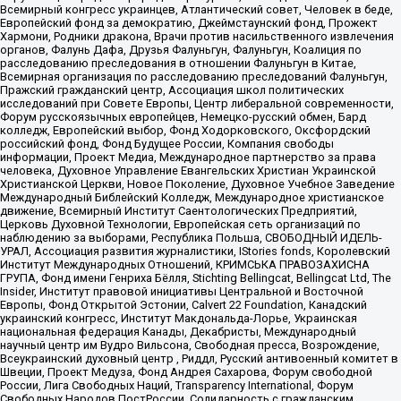
Всемирный конгресс украинцев, Атлантический совет, Человек в беде,
Европейский фонд за демократию, Джеймстаунский фонд, Прожект
Хармони, Родники дракона, Врачи против насильственного извлечения
органов, Фалунь Дафа, Друзья Фалуньгун, Фалуньгун, Коалиция по
расследованию преследования в отношении Фалуньгун в Китае,
Всемирная организация по расследованию преследований Фалуньгун,
Пражский гражданский центр, Ассоциация школ политических
исследований при Совете Европы, Центр либеральной современности,
Форум русскоязычных европейцев, Немецко-русский обмен, Бард
колледж, Европейский выбор, Фонд Ходорковского, Оксфордский
российский фонд, Фонд Будущее России, Компания свободы
информации, Проект Медиа, Международное партнерство за права
человека, Духовное Управление Евангельских Христиан Украинской
Христианской Церкви, Новое Поколение, Духовное Учебное Заведение
Международный Библейский Колледж, Международное христианское
движение, Всемирный Институт Саентологических Предприятий,
Церковь Духовной Технологии, Европейская сеть организаций по
наблюдению за выборами, Республика Польша, СВОБОДНЫЙ ИДЕЛЬ-
УРАЛ, Ассоциация развития журналистики, IStories fonds, Королевский
Институт Международных Отношений, КРИМСЬКА ПРАВОЗАХИСНА
ГРУПА, Фонд имени Генриха Бёлля, Stichting Bellingcat, Bellingcat Ltd, The
Insider, Институт правовой инициативы Центральной и Восточной
Европы, Фонд Открытой Эстонии, Calvert 22 Foundation, Канадский
украинский конгресс, Институт Макдональда-Лорье, Украинская
национальная федерация Канады, Декабристы, Международный
научный центр им Вудро Вильсона, Свободная пресса, Возрождение,
Всеукраинский духовный центр , Риддл, Русский антивоенный комитет в
Швеции, Проект Медуза, Фонд Андрея Сахарова, Форум свободной
России, Лига Свободных Наций, Transparеncy International, Форум
Свободных Народов ПостРоссии, Солидарность с гражданским