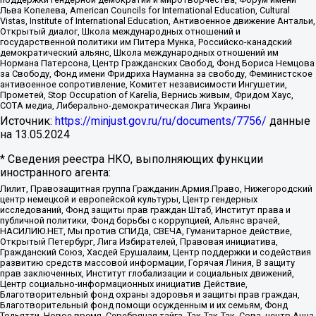
Льва Копелева, American Councils for International Education, Cultural
Vistas, Institute of International Education, Антивоенное движение Антальи,
Открытый диалог, Школа международных отношений и
государственной политики им Питера Мунка, Российско-канадский
демократический альянс, Школа международных отношений им
Нормана Патерсона, Центр Гражданских Свобод, Фонд Бориса Немцова
за Свободу, Фонд имени Фридриха Науманна за свободу, Феминистское
антивоенное сопротивление, Комитет независимости Ингушетии,
Прометей, Stop Occupation of Karelia, Вернись живым, Фридом Хаус,
СОТА медиа, Либерально-демократическая Лига Украины
Источник:
https://minjust.gov.ru/ru/documents/7756/
данные
на
13.05.2024
* Сведения реестра НКО, выполняющих функции
иностранного агента:
Лилит, Правозащитная группа Гражданин.Армия.Право, Нижегородский
центр немецкой и европейской культуры, Центр гендерных
исследований, Фонд защиты прав граждан Штаб, Институт права и
публичной политики, Фонд борьбы с коррупцией, Альянс врачей,
НАСИЛИЮ.НЕТ, Мы против СПИДа, СВЕЧА, Гуманитарное действие,
Открытый Петербург, Лига Избирателей, Правовая инициатива,
Гражданский Союз, Хасдей Ерушалаим, Центр поддержки и содействия
развитию средств массовой информации, Горячая Линия, В защиту
прав заключенных, Институт глобализации и социальных движений,
Центр социально-информационных инициатив Действие,
Благотворительный фонд охраны здоровья и защиты прав граждан,
Благотворительный фонд помощи осужденным и их семьям, Фонд
Тольятти, Новое время, Серебряная тайга, Так-Так-Так, Сова, центр Анна,