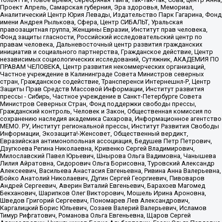
Проект Апрель, Самарская губерния, Эра здоровья, Мемориал,
Аналитический Центр Юрия Левады, Издательство Парк Гагарина, Фонд
имени Андрея Рылькова, Сфера, Центр СИБАЛЬТ, Уральская
правозащитная группа, Женщины Евразии, Институт прав человека,
Фонд защиты гласности, Российский исследовательский центр по
правам человека, Дальневосточный центр развития гражданских
инициатив и социального партнерства, Гражданское действие, Центр
независимых социологических исследований, Сутяжник, АКАДЕМИЯ ПО
ПРАВАМ ЧЕЛОВЕКА, Центр развития некоммерческих организаций,
Частное учреждение в Калининграде Совета Министров северных
стран, Гражданское содействие, Трансперенси Интернешнл-Р, Центр
Защиты Прав Средств Массовой Информации, Институт развития
прессы - Сибирь, Частное учреждение в Санкт-Петербурге Совета
Министров Северных Стран, Фонд поддержки свободы прессы,
Гражданский контроль, Человек и Закон, Общественная комиссия по
сохранению наследия академика Сахарова, Информационное агентство
МЕМО. РУ, Институт региональной прессы, Институт Развития Свободы
Информации, Экозащита!-Женсовет, Общественный вердикт,
Евразийская антимонопольная ассоциация, Бедушев Петр Петрович,
Дзугкоева Регина Николаевна, Кривенко Сергей Владимирович,
Милославский Павел Юрьевич, Шнырова Ольга Вадимовна, Чанышева
Лилия Айратовна, Сидорович Ольга Борисовна, Туровский Александр
Алексеевич, Васильева Анастасия Евгеньевна, Ривина Анна Валерьевна,
Бойко Анатолий Николаевич, Дугин Сергей Георгиевич, Пивоваров
Андрей Сергеевич, Аверин Виталий Евгеньевич, Барахоев Магомед
Бекханович, Шарипков Олег Викторович, Мошель Ирина Ароновна,
Шведов Григорий Сергеевич, Пономарев Лев Александрович,
Каргалицкий Борис Юльевич, Созаев Валерий Валерьевич, Исламов
Тимур Рифгатович, Романова Ольга Евгеньевна, Щаров Сергей