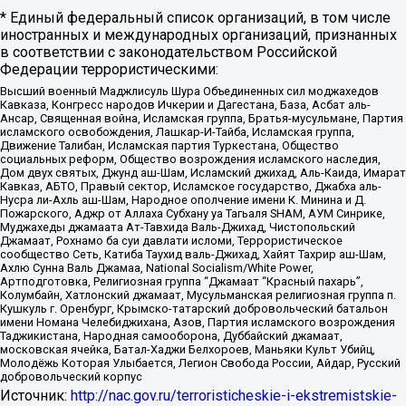
* Единый федеральный список организаций, в том числе
иностранных и международных организаций, признанных
в соответствии с законодательством Российской
Федерации террористическими:
Высший военный Маджлисуль Шура Объединенных сил моджахедов
Кавказа, Конгресс народов Ичкерии и Дагестана, База, Асбат аль-
Ансар, Священная война, Исламская группа, Братья-мусульмане, Партия
исламского освобождения, Лашкар-И-Тайба, Исламская группа,
Движение Талибан, Исламская партия Туркестана, Общество
социальных реформ, Общество возрождения исламского наследия,
Дом двух святых, Джунд аш-Шам, Исламский джихад, Аль-Каида, Имарат
Кавказ, АБТО, Правый сектор, Исламское государство, Джабха аль-
Нусра ли-Ахль аш-Шам, Народное ополчение имени К. Минина и Д.
Пожарского, Аджр от Аллаха Субхану уа Тагьаля SHAM, АУМ Синрике,
Муджахеды джамаата Ат-Тавхида Валь-Джихад, Чистопольский
Джамаат, Рохнамо ба суи давлати исломи, Террористическое
сообщество Сеть, Катиба Таухид валь-Джихад, Хайят Тахрир аш-Шам,
Ахлю Сунна Валь Джамаа, National Socialism/White Power,
Артподготовка, Религиозная группа “Джамаат “Красный пахарь”,
Колумбайн, Хатлонский джамаат, Мусульманская религиозная группа п.
Кушкуль г. Оренбург, Крымско-татарский добровольческий батальон
имени Номана Челебиджихана, Азов, Партия исламского возрождения
Таджикистана, Народная самооборона, Дуббайский джамаат,
московская ячейка, Батал-Хаджи Белхороев, Маньяки Культ Убийц,
Молодёжь Которая Улыбается, Легион Свобода России, Айдар, Русский
добровольческий корпус
Источник:
http://nac.gov.ru/terroristicheskie-i-ekstremistskie-