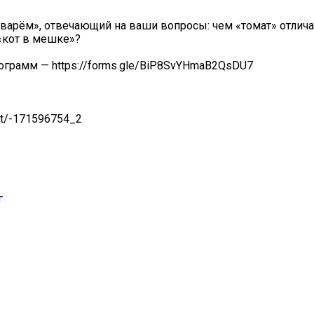
варём», отвечающий на ваши вопросы: чем «томат» отлича
«кот в мешке»?
ограмм — https://forms.gle/BiP8SvYHmaB2QsDU7
st/-171596754_2
г