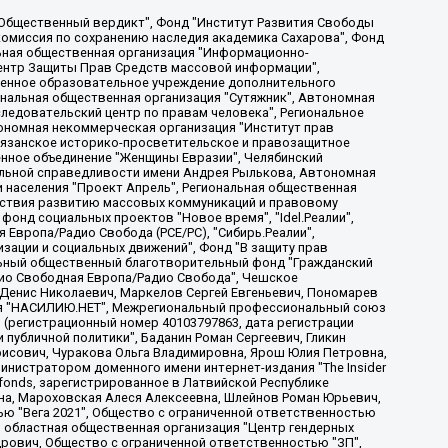
, Дальневосточное общественное движение "Маяк", Санкт-Петербургская ЛГБТ-инициативная группа "Выход", Инициативная группа ЛГБТ+ "Реверс", Алексеев Андрей Викторович, Бекбулатова Таисия Львовна, Беляев Иван Михайлович, Владыкина Елена Сергеевна, Гельман Марат Александрович, Никульшина Вероника Юрьевна, Толоконникова Надежда Андреевна, Шендерович Виктор Анатольевич, Общество с ограниченной ответственностью "Данное сообщение", Общество с ограниченной ответственностью Издательский дом "Новая глава", Айнбиндер Александра Александровна, Московский комьюнити-центр для ЛГБТ+инициатив, Благотворительный фонд развития филантропии, Deutsche Welle (Германия, Kurt-Schumacher-Strasse 3, 53113 Bonn), Борзунова Мария Михайловна, Воробьев Виктор Викторович, Голубева Анна Львовна, Константинова Алла Михайловна, Малкова Ирина Владимировна, Мурадов Мурад Абдулгалимович, Осетинская Елизавета Николаевна, Понасенков Евгений Николаевич, Ганапольский Матвей Юрьевич, Киселев Евгений Алексеевич, Борухович Ирина Григорьевна, Дремин Иван Тимофеевич, Дубровский Дмитрий Викторович, Красноярская региональная общественная организация поддержки и развития альтернативных образовательных технологий и межкультурных коммуникаций "ИНТЕРРА", Маяковская Екатерина Алексеевна, Фейгин Марк Захарович, Филимонов Андрей Викторович, Дзугкоева Регина Николаевна, Доброхотов Роман Александрович, Дудь Юрий Александрович, Елкин Сергей Владимирович, Кругликов Кирилл Игоревич, Сабунаева Мария Леонидовна, Семенов Алексей Владимирович, Шаинян Карен Багратович, Шульман Екатерина Михайловна, Асафьев Артур Валерьевич, Вахштайн Виктор Семенович, Венедиктов Алексей Алексеевич, Лушникова Екатерина Евгеньевна, Волков Леонид Михайлович, Невзоров Александр Глебович, Пархоменко Сергей Борисович, Сироткин Ярослав Николаевич, Кара-Мурза Владимир Владимирович, Баранова Наталья Владимировна, Гозман Леонид Яковлевич, Кагарлицкий Борис Юльевич, Климарев Михаил Валерьевич, Милов Владимир Станиславович, Автономная некоммерческая организация Краснодарский центр современного искусства "Типография", Моргенштерн Алишер Тагирович, Соболь Любовь Эдуардовна, Общество с ограниченной ответственностью "ЛИЗА НОРМ", Каспаров Гарри Кимович, Ходорковский Михаил Борисович, Общество с ограниченной ответственностью "Апрельские тезисы", Данилович Ирина Брониславовна, Кашин Олег Владимирович, Петров Николай Владимирович, Пивоваров Алексей Владимирович, Соколов Михаил Владимирович, Цветкова Юлия Владимировна, Чичваркин Евгений Александрович, Комитет против пыток/Команда против пыток, Общество с ограниченной ответственностью "Первый научный", Общество с ограниченной ответственностью "Вертолет и ко", Белоцерковская Вероника Борисовна, Кац Максим Евгеньевич, Лазарева Татьяна Юрьевна, Шаведдинов Руслан Табризович, Яшин Илья Валерьевич, Общество с ограниченной ответственностью "Иноагент ААВ", Алешковский Дмитрий Петрович, Альбац Евгения Марковна, Быков Дмитрий Львович, Галямина Юлия Евгеньевна, Лойко Сергей Леонидович, Мартынов Кирилл Константинович, Медведев Сергей Александрович, Крашенинников Федор Геннадиевич, Гордеева Катерина Вл