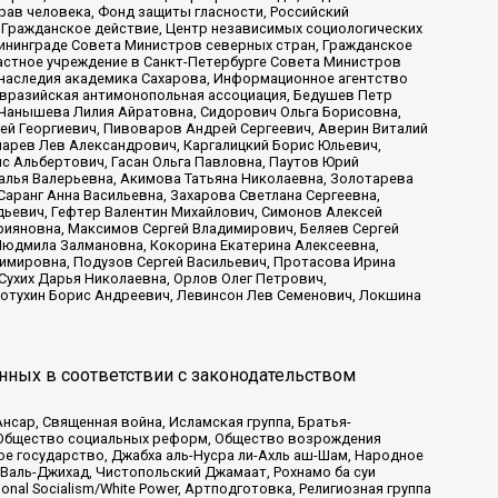
рав человека, Фонд защиты гласности, Российский
 Гражданское действие, Центр независимых социологических
ининграде Совета Министров северных стран, Гражданское
астное учреждение в Санкт-Петербурге Совета Министров
 наследия академика Сахарова, Информационное агентство
Евразийская антимонопольная ассоциация, Бедушев Петр
 Чанышева Лилия Айратовна, Сидорович Ольга Борисовна,
гей Георгиевич, Пивоваров Андрей Сергеевич, Аверин Виталий
марев Лев Александрович, Каргалицкий Борис Юльевич,
с Альбертович, Гасан Ольга Павловна, Паутов Юрий
алья Валерьевна, Акимова Татьяна Николаевна, Золотарева
аранг Анна Васильевна, Захарова Светлана Сергеевна,
дьевич, Гефтер Валентин Михайлович, Симонов Алексей
рияновна, Максимов Сергей Владимирович, Беляев Сергей
 Людмила Залмановна, Кокорина Екатерина Алексеевна,
имировна, Подузов Сергей Васильевич, Протасова Ирина
Сухих Дарья Николаевна, Орлов Олег Петрович,
отухин Борис Андреевич, Левинсон Лев Семенович, Локшина
нных в соответствии с законодательством
сар, Священная война, Исламская группа, Братья-
а, Общество социальных реформ, Общество возрождения
ое государство, Джабха аль-Нусра ли-Ахль аш-Шам, Народное
 Валь-Джихад, Чистопольский Джамаат, Рохнамо ба суи
nal Socialism/White Power, Артподготовка, Религиозная группа