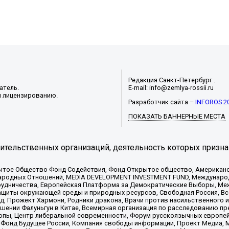
Редакция Санкт-Петербург .
атель.
E-mail: info@zemlya-rossii.ru
и лицензированию.
Разработчик сайта –
INFOROS 2
ПОКАЗАТЬ БАННЕРНЫЕ МЕСТА
тельственных организаций, деятельность которых призна
ытое Общество Фонд Содействия, Фонд Открытое общество, Американо
родных Отношений, MEDIA DEVELOPMENT INVESTMENT FUND, Международн
рудничества, Европейская Платформа за Демократические Выборы, Ме
щиты окружающей среды и природных ресурсов, Свободная Россия, Все
, Прожект Хармони, Родники дракона, Врачи против насильственного и
шении Фалуньгун в Китае, Всемирная организация по расследованию пр
опы, Центр либеральной современности, Форум русскоязычных европей
Фонд Будущее России, Компания свободы информации, Проект Медиа, 