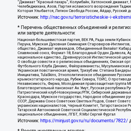
“Джамаат “Красный пахарь”, Колумбайн, Хатлонский джамаат, 
Челебиджихана, Азов, Партия исламского возрождения Таджи
Которая Улыбается, Легион Свобода России, Айдар, Русский 
Источник:
http://nac.gov.ru/terroristicheskie-i-ekstrem
* Перечень общественных объединений и религио
или запрете деятельности:
Национал-большевистская партия, ВЕК РА, Рада земли Кубан
Перуна, Мужская Духовная Семинария Староверов-Инглингов, 
общество, Джамаат мувахидов, Объединенный Вилайат Кабарды
Славянский союз, Формат-18, Благородный Орден Дьявола, А
национальное единство, Древнерусской Инглистической церк
О свободе совести и о религиозных объединениях, Омская ор
Футбольного Клуба Динамо, Файзрахманисты, Мусульманская р
Украинская повстанческая армия, Тризуб им. Степана Бандеры,
Инициатива, TulaSkins, Этнополитическое объединение Русски
крымскотатарского народа, Рубеж Севера, ТОЙС, О противоде
Независимость, Фирма, Молодежная правозащитная группа МПГ
Благотворительный пансионат Ак Умут, Русская республика Рус
Патриотический клуб-Новокузнецк/РПК, Сибирский державный 
Краснодара, Мужское государство, Народное объединение ру
СССР, Держава Союз Советских Светлых Родов, Совет Советски
украинских националистов, Черный Комитет, Татарстанское 
Татарской Автономной Советской Социалистической Республи
национальное объединение, ЛГБТ, Я.МЫ Сергей Фургал
Источник:
https://minjust.gov.ru/ru/documents/7822/
д
* Реестр иностранных агентов: