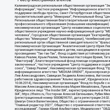
Калининградская региональная общественная организация "Экозащита!-Женсовет", Фонд содействия защите прав и свобод граждан "Общественный вердикт", Фонд "Институт Развития Свободы Информации", Частное учреждение "Информационное агентство МЕМО. РУ", Региональная общественная организация "Общественная комиссия по сохранению наследия академика Сахарова", Фонд поддержки свободы прессы, Санкт-Петербургская общественная правозащитная организация "Гражданский контроль", Межрегиональная общественная организация "Информационно-просветительский центр "Мемориал", Региональный Фонд "Центр Защиты Прав Средств Массовой Информации", с 05.12.2023 Фонд "Центр Защиты Прав Средств массовой информации", Региональная общественная благотворительная организация помощи беженцам и мигрантам "Гражданское содействие", Негосударственное образовательное учреждение дополнительного профессионального образования (повышение квалификации) специалистов "АКАДЕМИЯ ПО ПРАВАМ ЧЕЛОВЕКА", Свердловская региональная общественная организация "Сутяжник", Автономная некоммерческая организация "Центр независимых социологических исследований", Союз общественных объединений "Российский исследовательский центр по правам человека", Региональное общественное учреждение научно-информационный центр "МЕМОРИАЛ", Некоммерческая организация "Фонд защиты гласности", Автономная некоммерческая организация "Институт прав человека", Городская общественная организация "Екатеринбургское общество "МЕМОРИАЛ", Городская общественная организация "Рязанское историко-просветительское и правозащитное общество "Мемориал" (Рязанский Мемориал), Челябинский региональный орган общественной самодеятельности – женское общественное объединение "Женщины Евразии", Челябинский региональный орган общественной самодеятельности "Уральская правозащитная группа", Фонд содействия защите здоровья и социальной справедливости имени Андрея Рылькова, Автономная Некоммерческая Организация "Аналитический Центр Юрия Левады", Автономная некоммерческая организация социальной поддержки населения "Проект Апрель", Региональная общественная организация помощи женщинам и детям, находящимся в кризисной ситуации "Информационно-методический центр "Анна", Фонд содействия развитию массовых коммуникаций и правовому просвещению "Так-так-Так", Фонд содействия устойчивому развитию "Серебряная тайга", Свердловский региональный общественный фонд социальных проектов "Новое время", "Idel.Реалии", Кавказ.Реалии, Крым.Реалии, Телеканал Настоящее Время, Татаро-башкирская служба Радио Свобода (Azatliq Radiosi), Радио Свободная Европа/Радио Свобода (PCE/PC), "Сибирь.Реалии", "Фактограф", Благотворительный фонд помощи осужденным и их семьям, Автономная некоммерческая организация "Институт глобализации и социальных движений", Фонд "В защиту прав заключенных", Частное учреждение "Центр поддержки и содействия развитию средств массовой информации", Пензенский региональный общественный благотворительный фонд "Гражданский союз", "Север.Реалии", Некоммерческая организация Фонд "Правовая инициатива", Общество с ограниченной ответственностью "Радио Свободная Европа/Радио Свобода", Чешское информационное агентство "MEDIUM-ORIENT", Красноярская региональная общественная организация