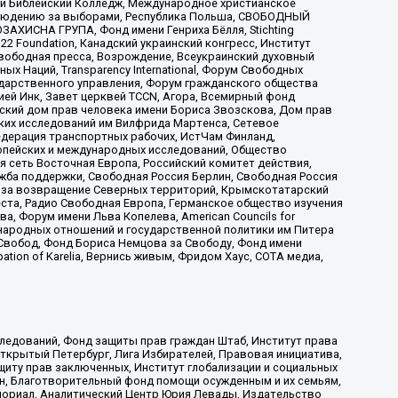
ый Библейский Колледж, Международное христианское
аблюдению за выборами, Республика Польша, СВОБОДНЫЙ
АХИСНА ГРУПА, Фонд имени Генриха Бёлля, Stichting
t 22 Foundation, Канадский украинский конгресс, Институт
вободная пресса, Возрождение, Всеукраинский духовный
х Наций, Transparеncy International, Форум Свободных
ударственного управления, Форум гражданского общества
ией Инк, Завет церквей TCCN, Агора, Всемирный фонд
сский дом прав человека имени Бориса Звозскова, Дом прав
ских исследований им Вилфрида Мартенса, Сетевое
едерация транспортных рабочих, ИстЧам Финланд,
ропейских и международных исследований, Общество
я сеть Восточная Европа, Российский комитет действия,
жба поддержки, Свободная Россия Берлин, Свободная Россия
оюз за возвращение Северных территорий, Крымскотатарский
 креста, Радио Свободная Европа, Германское общество изучения
 Форум имени Льва Копелева, American Councils for
международных отношений и государственной политики им Питера
Свобод, Фонд Бориса Немцова за Свободу, Фонд имени
ion of Karelia, Вернись живым, Фридом Хаус, СОТА медиа,
ледований, Фонд защиты прав граждан Штаб, Институт права
Открытый Петербург, Лига Избирателей, Правовая инициатива,
иту прав заключенных, Институт глобализации и социальных
н, Благотворительный фонд помощи осужденным и их семьям,
Мемориал, Аналитический Центр Юрия Левады, Издательство