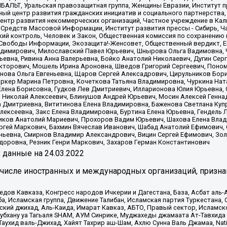
ИБАЛЬТ, Уральская правозащитная группа, Женщины Евразии, Институт п
ый центр развития гражданских инициатив и социального партнерства,
нтр развития некоммерческих организаций, Частное учреждение в Кал
 Средств Массовой Информации, Институт развития прессы - Сибирь, Ч
ий контроль, Человек и Закон, Общественная комиссия по сохранению
я Свободы Информации, Экозащита!-Женсовет, Общественный вердикт, 
ладимирович, Милославский Павел Юрьевич, Шнырова Ольга Вадимовна,
ьевна, Ривина Анна Валерьевна, Бойко Анатолий Николаевич, Дугин Сер
икторович, Мошель Ирина Ароновна, Шведов Григорий Сергеевич, Поно
нова Ольга Евгеньевна, Щаров Сергей Алексадрович, Цирульников Бори
ркер Марина Петровна, Кочеткова Татьяна Владимировна, Чуркина Нат
Елена Борисовна, Гудков Лев Дмитриевич, Илларионова Юлия Юрьевна, С
 Николай Алексеевич, Блинушов Андрей Юрьевич, Мосин Алексей Генна
а Дмитриевна, Вититинова Елена Владимировна, Баженова Светлана Куп
Алексеевна, Закс Елена Владимировна, Буртина Елена Юрьевна, Гендель
иков Анатолий Мариевич, Прохоров Вадим Юрьевич, Шахова Елена Влад
ргей Маркович, Бахмин Вячеслав Иванович, Шабад Анатолий Ефимович, 
ьевна, Смирнов Владимир Александрович, Вицин Сергей Ефимович, Зол
доровна, Резник Генри Маркович, Захаров Герман Константинович
x
данные на
24.03.2022
 числе иностранных и международных организаций, призна
в Кавказа, Конгресс народов Ичкерии и Дагестана, База, Асбат аль-Ан
ба, Исламская группа, Движение Талибан, Исламская партия Туркестан
ский джихад, Аль-Каида, Имарат Кавказ, АБТО, Правый сектор, Исламск
Субхану уа Тагьаля SHAM, АУМ Синрике, Муджахеды джамаата Ат-Тавхида
ухид валь-Джихад, Хайят Тахрир аш-Шам, Ахлю Сунна Валь Джамаа, Natio