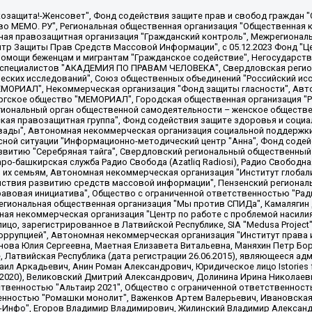
 "Мы против СПИДа", Камалягин Денис Николаевич, Маркелов Сергей Евгеньевич, Пономарев Лев Александрович, Савицкая Людмила Алексеевна, Автономная некоммерческая организация "Центр по работе с проблемой насилия "НАСИЛИЮ.НЕТ", Межрегиональный профессиональный союз работников здравоохранения "Альянс врачей", Юридическое лицо, зарегистрированное в Латвийской Республике, SIA "Medusa Project" (регистрационный номер 40103797863, дата регистрации 10.06.2014), Некоммерческая организация "Фонд по борьбе с коррупцией", Автономная некоммерческая организация "Институт права и публичной политики", Баданин Роман Сергеевич, Гликин Максим Александрович, Железнова Мария Михайловна, Лукьянова Юлия Сергеевна, Маетная Елизавета Витальевна, Маняхин Петр Борисович, Чуракова Ольга Владимировна, Ярош Юлия Петровна, Юридическое лицо "The Insider SIA", зарегистрированное в Риге, Латвийская Республика (дата регистрации 26.06.2015), являющееся администратором доменного имени интернет-издания "The Insider SIA", https://theins.ru, Постернак Алексей Евгеньевич, Рубин Михаил Аркадьевич, Анин Роман Александрович, Юридическое лицо Istories fonds, зарегистрированное в Латвийской Республике (регистрационный номер 50008295751, дата регистрации 24.02.2020), Великовский Дмитрий Александрович, Долинина Ирина Николаевна, Мароховская Алеся Алексеевна, Шлейнов Роман Юрьевич, Шмагун Олеся Валентиновна, Общество с ограниченной ответственностью "Альтаир 2021", Общество с ограниченной ответственностью "Вега 2021", Общество с ограниченной ответственностью "Главный редактор 2021", Общество с ограниченной ответственностью "Ромашки монолит", Важенков Артем Валерьевич, Ивановская областная общественная организация "Центр гендерных исследований", Гурман Юрий Альбертович, Медиапроект "ОВД-Инфо", Егоров Владимир Владимирович, Жилинский Владимир Александрович, Общество с ограниченной ответственностью "ЗП", Иванова София Юрьевна, Карезина Инна Павловна, Кильтау Екатерина Викторовна, Петров Алексей Викторович, Пискунов Сергей Евгеньевич, Смирнов Сергей Сергеевич, Тихонов Михаил Сергеевич, Общество с ограниченной ответственностью "ЖУРНАЛИСТ-ИНОСТРАННЫЙ АГЕНТ", Арапова Галина Юрьевна, Вольтская Татьяна Анатольевна, Американская компания "Mason G.E.S. Anonymous Foundation" (США), являющаяся владельцем интернет-издания https://mnews.world/, Компания "Stichting Bellingcat", зарегистрированная в Нидерландах (дата регистрации 11.07.2018), Захаров Андрей Вячеславович, Клепиковская Екатерина Дмитриевна, Общество с ограниченной ответственностью "МЕМО", Перл Роман Александрович, Симонов Евгений Алексеевич, Соловьева Елена Анатольевна, Сотников Даниил Владимирович, Сурначева Елизавета Дмитриевна, Автономная некоммерческая организация по защите прав человека и информированию населения "Якутия – Наше Мнение", Общество с ограниченной ответственностью "Москоу диджитал медиа", с 26.01.2023 Общество с ограниченной ответственностью "Чайка Белые сады", Ветошкина Валерия Валерьевна, Заговора Максим Александрович, Межрегиональное общественное движение "Российская ЛГБТ - сеть", Оленичев Максим Владимирович, Павлов Иван Юрьевич, Скворцова Елена Сергеевна, Общество с ограниченной ответственностью "Как бы инагент", Кочетков Игорь Викторович, Общество с ограниченной ответственностью "Честные выборы", Еланчик Олег Александрович, Общество с ограниченной ответственностью "Нобелевский призыв", Гималова Регина Эмилевна, Григорьев Андрей Валерьевич, Григорьева Алина Александровна, Ассоциация по содействию защите прав призывников, альтернативнослужащих и военнослужащих "Правозащитная группа "Гражданин.Армия.Право", Хисамова Регина Фаритовна, Автономная некоммерческая организация по реализации социально-правовых программ "Лилит"