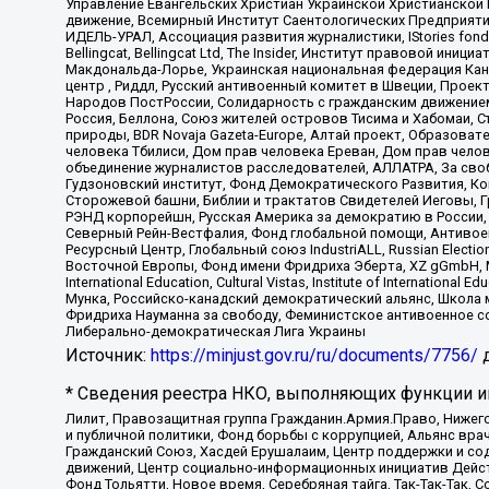
Управление Евангельских Христиан Украинской Христианской
движение, Всемирный Институт Саентологических Предприяти
ИДЕЛЬ-УРАЛ, Ассоциация развития журналистики, IStories fo
Bellingcat, Bellingcat Ltd, The Insider, Институт правовой ин
Макдональда-Лорье, Украинская национальная федерация Кан
центр , Риддл, Русский антивоенный комитет в Швеции, Проект
Народов ПостРоссии, Солидарность с гражданским движением 
Россия, Беллона, Союз жителей островов Тисима и Хабомаи, 
природы, BDR Novaja Gazeta-Europe, Алтай проект, Образова
человека Тбилиси, Дом прав человека Ереван, Дом прав челов
объединение журналистов расследователей, АЛЛАТРА, За своб
Гудзоновский институт, Фонд Демократического Развития, К
Сторожевой башни, Библии и трактатов Свидетелей Иеговы, Г
РЭНД корпорейшн, Русская Америка за демократию в России, 
Северный Рейн-Вестфалия, Фонд глобальной помощи, Антивоенн
Ресурсный Центр, Глобальный союз IndustriALL, Russian Electi
Восточной Европы, Фонд имени Фридриха Эберта, XZ gGmbH, М
International Education, Cultural Vistas, Institute of Intern
Мунка, Российско-канадский демократический альянс, Школа
Фридриха Науманна за свободу, Феминистское антивоенное соп
Либерально-демократическая Лига Украины
Источник:
https://minjust.gov.ru/ru/documents/7756/
д
* Сведения реестра НКО, выполняющих функции ин
Лилит, Правозащитная группа Гражданин.Армия.Право, Нижего
и публичной политики, Фонд борьбы с коррупцией, Альянс вр
Гражданский Союз, Хасдей Ерушалаим, Центр поддержки и сод
движений, Центр социально-информационных инициатив Дейс
Фонд Тольятти, Новое время, Серебряная тайга, Так-Так-Так,