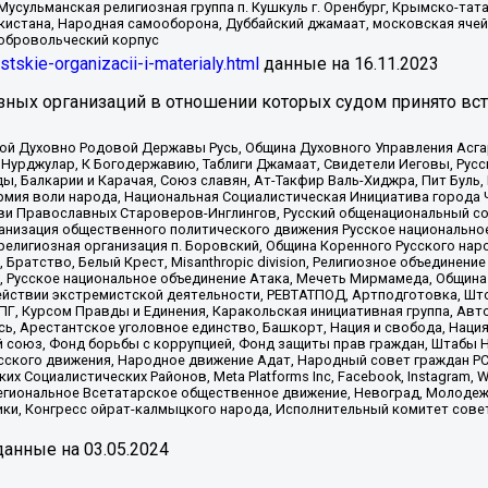
Мусульманская религиозная группа п. Кушкуль г. Оренбург, Крымско-т
кистана, Народная самооборона, Дуббайский джамаат, московская ячей
добровольческий корпус
istskie-organizacii-i-materialy.html
данные на
16.11.2023
зных организаций в отношении которых судом принято вс
ской Духовно Родовой Державы Русь, Община Духовного Управления Асг
Нурджулар, К Богодержавию, Таблиги Джамаат, Свидетели Иеговы, Рус
, Балкарии и Карачая, Союз славян, Ат-Такфир Валь-Хиджра, Пит Буль,
рмия воли народа, Национальная Социалистическая Инициатива города 
ви Православных Староверов-Инглингов, Русский общенациональный сою
ганизация общественного политического движения Русское национально
елигиозная организация п. Боровский, Община Коренного Русского нар
 Братство, Белый Крест, Misanthropic division, Религиозное объединен
е, Русское национальное объединение Атака, Мечеть Мирмамеда, Община
йствии экстремистской деятельности, РЕВТАТПОД, Артподготовка, Што
, Курсом Правды и Единения, Каракольская инициативная группа, Автог
ь, Арестантское уголовное единство, Башкорт, Нация и свобода, Нация и
союз, Фонд борьбы с коррупцией, Фонд защиты прав граждан, Штабы На
сского движения, Народное движение Адат, Народный совет граждан РС
х Социалистических Районов, Meta Platforms Inc, Facebook, Instagram
Региональное Всетатарское общественное движение, Невоград, Молоде
ки, Конгресс ойрат-калмыцкого народа, Исполнительный комитет сове
анные на
03.05.2024