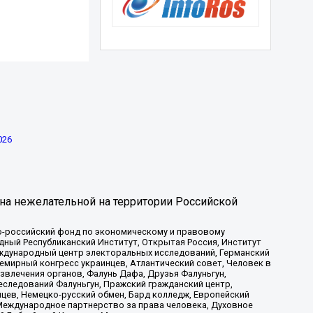
026
на нежелательной на территории Российской
-российский фонд по экономическому и правовому
ый Республиканский Институт, Открытая Россия, Институт
ждународный центр электоральных исследований, Германский
мирный конгресс украинцев, Атлантический совет, Человек в
звлечения органов, Фалунь Дафа, Друзья Фалуньгун,
еследований Фалуньгун, Пражский гражданский центр,
цев, Немецко-русский обмен, Бард колледж, Европейский
Международное партнерство за права человека, Духовное