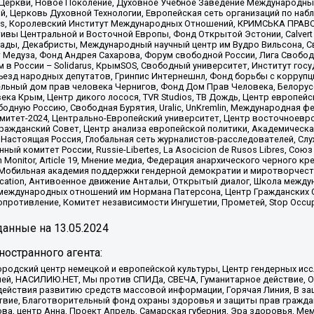
 Церкви, Новое Поколение, Духовное Учебное Заведение Международн
й, Церковь Духовной Технологии, Европейская сеть организаций по н
nds, Королевский Институт Международных Отношений, КРИМСЬКА ПРАВОЗ
ициативы Центральной и Восточной Европы, Фонд Открытой Эстонии, Calver
ады, Декабристы, Международный научный центр им Вудро Вильсона, С
 Медуза, Фонд Андрея Сахарова, Форум свободной России, Лига Свободны
в России – Solidarus, КрымSOS, Свободный университет, Институт гос
Съезд народных депутатов, Гринпис Интернешнл, Фонд борьбы с коррупц
тельный дом прав человека Чернигов, Фонд Дом Прав Человека, Белору
ека Крым, Центр дикого лосося, TVR Studios, ТВ Дождь, Центр европей
одную Россию, Свободная Бурятия, Uralic, UnKremlin, Международная ф
омитет-2024, Центрально-Европейский университет, Центр восточноев
ражданский Совет, Центр анализа европейской политики, Академическа
Настоящая Россия, Глобальная сеть журналистов-расследователей, Слу
ый комитет России, Russie-Libertes, La Asocicion de Rusos Libres, С
on Monitor, Article 19, Мнение медиа, Федерация анархического черного
обильная академия поддержки гендерной демократии и миротворчества,
ational Education, Антивоенное движение Антальи, Открытый диалог, Школа 
 международных отношений им Нормана Патерсона, Центр Гражданских 
ротивление, Комитет независимости Ингушетии, Прометей, Stop Occupat
анные на
13.05.2024
остранного агента:
родский центр немецкой и европейской культуры, Центр гендерных исс
ачей, НАСИЛИЮ.НЕТ, Мы против СПИДа, СВЕЧА, Гуманитарное действие, 
ействия развитию средств массовой информации, Горячая Линия, В защ
твие, Благотворительный фонд охраны здоровья и защиты прав гражда
 Сова, центр Анна, Проект Апрель, Самарская губерния, Эра здоровья, 