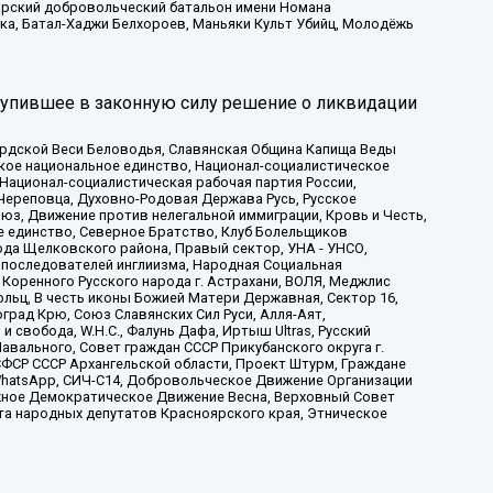
атарский добровольческий батальон имени Номана
ка, Батал-Хаджи Белхороев, Маньяки Культ Убийц, Молодёжь
тупившее в законную силу решение о ликвидации
ардской Веси Беловодья, Славянская Община Капища Веды
ское национальное единство, Национал-социалистическое
 Национал-социалистическая рабочая партия России,
Череповца, Духовно-Родовая Держава Русь, Русское
з, Движение против нелегальной иммиграции, Кровь и Честь,
е единство, Северное Братство, Клуб Болельщиков
ода Щелковского района, Правый сектор, УНА - УНСО,
ие последователей инглиизма, Народная Социальная
 Коренного Русского народа г. Астрахани, ВОЛЯ, Меджлис
льц, В честь иконы Божией Матери Державная, Сектор 16,
рад Крю, Союз Славянских Сил Руси, Алля-Аят,
 свобода, W.H.С., Фалунь Дафа, Иртыш Ultras, Русский
вального, Совет граждан СССР Прикубанского округа г.
ФСР СССР Архангельской области, Проект Штурм, Граждане
, WhatsApp, СИЧ-С14, Добровольческое Движение Организации
жное Демократическое Движение Весна, Верховный Совет
та народных депутатов Красноярского края, Этническое