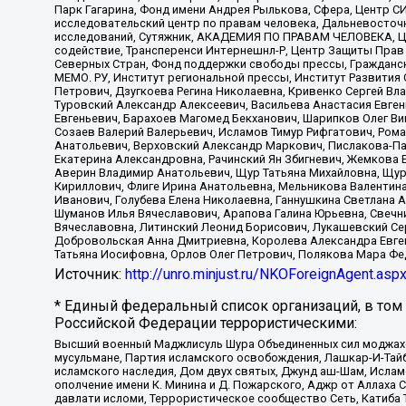
Парк Гагарина, Фонд имени Андрея Рылькова, Сфера, Центр С
исследовательский центр по правам человека, Дальневосточн
исследований, Сутяжник, АКАДЕМИЯ ПО ПРАВАМ ЧЕЛОВЕКА, Це
содействие, Трансперенси Интернешнл-Р, Центр Защиты Прав
Северных Стран, Фонд поддержки свободы прессы, Гражданск
МЕМО. РУ, Институт региональной прессы, Институт Развити
Петрович, Дзугкоева Регина Николаевна, Кривенко Сергей В
Туровский Александр Алексеевич, Васильева Анастасия Евген
Евгеньевич, Барахоев Магомед Бекханович, Шарипков Олег В
Созаев Валерий Валерьевич, Исламов Тимур Рифгатович, Рома
Анатольевич, Верховский Александр Маркович, Пислакова-Па
Екатерина Александровна, Рачинский Ян Збигневич, Жемкова 
Аверин Владимир Анатольевич, Щур Татьяна Михайловна, Щур
Кириллович, Флиге Ирина Анатольевна, Мельникова Валентин
Иванович, Голубева Елена Николаевна, Ганнушкина Светлана 
Шуманов Илья Вячеславович, Арапова Галина Юрьевна, Свечн
Вячеславовна, Литинский Леонид Борисович, Лукашевский Се
Добровольская Анна Дмитриевна, Королева Александра Евген
Татьяна Иосифовна, Орлов Олег Петрович, Полякова Мара Фе
Источник:
http://unro.minjust.ru/NKOForeignAgent.asp
* Единый федеральный список организаций, в том
Российской Федерации террористическими:
Высший военный Маджлисуль Шура Объединенных сил моджахедо
мусульмане, Партия исламского освобождения, Лашкар-И-Тай
исламского наследия, Дом двух святых, Джунд аш-Шам, Ислам
ополчение имени К. Минина и Д. Пожарского, Аджр от Аллаха 
давлати исломи, Террористическое сообщество Сеть, Катиба Та