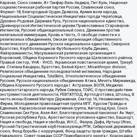
Карачая, Союз славян, Ат-Такфир Валь-Хиджра, Пит Буль, Национал-
социалистическая рабочая партия России, Славянский союз,
Формат-18, Благородный Орден Дьявола, Армия воли народа,
Национальная Социалистическая Инициатива города Череповца,
Духовно-Родовая Держава Русь, Русское национальное единство,
Древнерусской Инглистической церкви Православных Староверов-
Инглингов, Русский общенациональный союз, Движение против
нелегальной иммиграции, Кровь и Честь, О свободе совести и о
религиозных объединениях, Омская организация общественного
политического движения Русское национальное единство, Северное
Братство, Клуб Болельщиков Футбольного Клуба Динамо,
Файзрахманисты, Мусульманская религиозная организация п.
Боровский, Община Коренного Русского народа Щелковского района,
Правый сектор, УНА - УНСО, Украинская повстанческая армия, Тризуб
им. Степана Бандеры, Братство, Белый Крест, Misanthropic division,
Религиозное объединение последователей инглиизма, Народная
Социальная Инициатива, TulaSkins, Этнополитическое объединение
Русские, Русское национальное объединение Атака, Мечеть Мирмамеда,
Община Коренного Русского народа г. Астрахани, ВОЛЯ, Меджлис
крымскотатарского народа, Рубеж Севера, ТОЙС, О противодействии
экстремистской деятельности, РЕВТАТПОД, Артподготовка, Штольц, В
честь иконы Божией Матери Державная, Сектор 16, Независимость,
Фирма, Молодежная правозащитная группа МПГ, Курсом Правды и
Единения, Каракольская инициативная группа, Автоград Крю, Союз
Славянских Сил Руси, Алля-Аят, Благотворительный пансионат Ак Умут,
Русская республика Русь, Арестантское уголовное единство, Башкорт,
Нация и свобода, Нация и свобода, W.H.С., Фалунь Дафа, Иртыш Ultras,
Русский Патриотический клуб-Новокузнецк/РПК, Сибирский державный
союз, Фонд борьбы с коррупцией, Фонд защиты прав граждан, Штабы
Навального, Совет граждан СССР Прикубанского округа г. Краснодара,