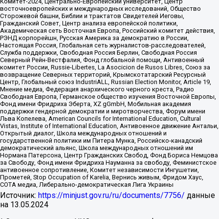
Комитет-2024, Центрально-Европейский университет, Центр
восточноевропейских и международных исследований, Общество
Сторожевой башни, Библии и трактатов Свидетелей Иеговы,
Гражданский Совет, Центр анализа европейской политики,
Академическая сеть Восточная Европа, Российский комитет действия,
РЭНД корпорейшн, Русская Америка за демократию в России,
Настоящая Россия, Глобальная сеть журналистов-расследователей,
Служба поддержки, Свободная Россия Берлин, Свободная Россия
Северный Рейн-Вестфалия, Фонд глобальной помощи, Антивоенный
комитет России, Russie-Libertes, La Asocicion de Rusos Libres, Союз за
возвращение Северных территорий, Крымскотатарский Ресурсный
Центр, Глобальный союз IndustriALL, Russian Election Monitor, Article 19,
Мнение медиа, Федерация анархического черного креста, Радио
Свободная Европа, Германское общество изучения Восточной Европы,
Фонд имени Фридриха Эберта, XZ gGmbH, Мобильная академия
поддержки гендерной демократии и миротворчества, Форум имени
Льва Копелева, American Councils for International Education, Cultural
Vistas, Institute of International Education, Антивоенное движение Антальи,
Открытый диалог, Школа международных отношений и
государственной политики им Питера Мунка, Российско-канадский
демократический альянс, Школа международных отношений им
Нормана Патерсона, Центр Гражданских Свобод, Фонд Бориса Немцова
за Свободу, Фонд имени Фридриха Науманна за свободу, Феминистское
антивоенное сопротивление, Комитет независимости Ингушетии,
Прометей, Stop Occupation of Karelia, Вернись живым, Фридом Хаус,
СОТА медиа, Либерально-демократическая Лига Украины
Источник:
https://minjust.gov.ru/ru/documents/7756/
данные
на
13.05.2024