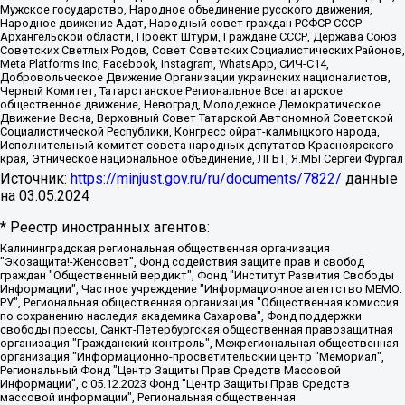
Мужское государство, Народное объединение русского движения,
Народное движение Адат, Народный совет граждан РСФСР СССР
Архангельской области, Проект Штурм, Граждане СССР, Держава Союз
Советских Светлых Родов, Совет Советских Социалистических Районов,
Meta Platforms Inc, Facebook, Instagram, WhatsApp, СИЧ-С14,
Добровольческое Движение Организации украинских националистов,
Черный Комитет, Татарстанское Региональное Всетатарское
общественное движение, Невоград, Молодежное Демократическое
Движение Весна, Верховный Совет Татарской Автономной Советской
Социалистической Республики, Конгресс ойрат-калмыцкого народа,
Исполнительный комитет совета народных депутатов Красноярского
края, Этническое национальное объединение, ЛГБТ, Я.МЫ Сергей Фургал
Источник:
https://minjust.gov.ru/ru/documents/7822/
данные
на
03.05.2024
* Реестр иностранных агентов:
Калининградская региональная общественная организация "Экозащита!-Женсовет", Фонд содействия защите прав и свобод граждан "Общественный вердикт", Фонд "Институт Развития Свободы Информации", Частное учреждение "Информационное агентство МЕМО. РУ", Региональная общественная организация "Общественная комиссия по сохранению наследия академика Сахарова", Фонд поддержки свободы прессы, Санкт-Петербургская общественная правозащитная организация "Гражданский контроль", Межрегиональная общественная организация "Информационно-просветительский центр "Мемориал", Региональный Фонд "Центр Защиты Прав Средств Массовой Информации", с 05.12.2023 Фонд "Центр Защиты Прав Средств массовой информации", Региональная общественная благотворительная организация помощи беженцам и мигрантам "Гражданское содействие", Негосударственное образовательное учреждение дополнительного профессионального образования (повышение квалификации) специалистов "АКАДЕМИЯ ПО ПРАВАМ ЧЕЛОВЕКА", Свердловская региональная общественная организация "Сутяжник", Автономная некоммерческая организация "Центр независимых социологических исследований", Союз общественных объединений "Российский исследовательский центр по правам человека", Региональное общественное учреждение научно-информационный центр "МЕМОРИАЛ", Некоммерческая организация "Фонд защиты гласности", Автономная некоммерческая организация "Институт прав человека", Городская общественная организация "Екатеринбургское общество "МЕМОРИАЛ", Городская общественная организация "Рязанское историко-просветительское и правозащитное общество "Мемориал" (Рязанский Мемориал), Челябинский региональный орган общественной самодеятельности – женское общественное объединение "Женщины Евразии", Челябинский региональный орган общественной самодеятельности "Уральская правозащитная группа", Фонд содействия защите здоровья и социальной справедливости имени Андрея Рылькова, Автономная Некоммерческая Организация "Аналитический Центр Юрия Левады", Автономная некоммерческая организация социальной поддержки населения "Проект Апрель", Региональная общественная организация помощи женщинам и детям, находящимся в кризисной ситуации "Информационно-методический центр "Анна", Фонд содействия развитию массовых коммуникаций и правовому просвещению "Так-так-Так", Фонд содействия устойчивому развитию "Серебряная тайга", Свердловский региональный общественный фонд социальных проектов "Новое время", "Idel.Реалии", Кавказ.Реалии, Крым.Реалии, Телеканал Настоящее Время, Татаро-башкирская служба Радио Свобода (Azatliq Radiosi), Радио Свободная Европа/Радио Свобода (PCE/PC), "Сибирь.Реалии", "Фактограф", Благотворительный фонд помощи осужденным и их семьям, Автономная некоммерческая организация "Институт глобализации и социальных движений", Фонд "В защиту прав заключенных", Частное учреждение "Центр поддержки и содействия развитию средств массовой информации", Пензенский региональный общественный благотворительный фонд "Гражданский союз", "Север.Реалии", Некоммерческая организация Фонд "Правовая инициатива", Общество с ограниченной ответственностью "Радио Свободная Европа/Радио Свобода", Чешское информационное агентство "MEDIUM-ORIENT", Красноярская региональная общественная организация "Мы против СПИДа", Камалягин Денис Николаевич, Маркелов Сергей Евгеньевич, Пономарев Лев Александрович, Савицкая Людмила Алексеевна, Автономная некоммерческая организация "Центр по работе с проблемой насилия "НАСИЛИЮ.НЕТ", Межрегиональный профессиональный союз работников здравоохранения "Альянс врачей", Юридическое лицо, зарегистрированное в Латвийской Республике, SIA "Medusa Project" (регистрационный номер 40103797863, дата регистрации 10.06.2014), Некоммерческая организация "Фонд по борьбе с коррупцией", Автономная некоммерческая организация "Институт права и публичной политики", Баданин Роман Сергеевич, Гликин Максим Александрович, Железнова Мария Михайловна, Лукьянова Юлия Сергеевна, Маетная Елизавета Витальевна, Маняхин Петр Борисович, Чуракова Ольга Владимировна, Ярош Юлия Петровна, Юридическое лицо "The Insider SIA", зарегистрированное в Риге, Латвийская Республика (дата регистрации 26.06.2015), являющееся администратором доменного имени интернет-издания "The Insider SIA", https://theins.ru, Постернак Алексей Евгеньевич, Рубин Михаил Аркадьевич, Анин Роман Александрович, Юридическое лицо Istories fonds, зарегистрированное в Латвийской Республике (регистрационный номер 50008295751, дата регистрации 24.02.2020), Великовский Дмитрий Александрович, Долинина Ирина Николаевна, Мароховская Алеся Алексеевна, Шлейнов Роман Юрьевич, Шмагун Олеся Валентиновна, Общество с ограниченной ответственностью "Альтаир 2021", Общество с ограниченной ответственностью "Вега 2021", Общество с ограниченной ответственностью "Главный редактор 2021", Общество с ограниченной ответственностью "Ромашки монолит", Важенков Артем Валерьевич, Ивановская областная общественная организация "Центр гендерных исследований", Гурман Юрий Альбертович, Медиапроект "ОВД-Инфо", Егоров Владимир Владимирович, Жилинский Владимир Александрович, Общество с ограниченной ответственностью "ЗП", Иванова София Юрьевна, Карезина Инна Павловна, Кильтау Екатерина Викторовна, Петров Алексей Викторович, Пискунов Сергей Евгеньевич, Смирнов Сергей Сергеевич, Тихонов Михаил Сергеевич, Общество с ограниченной ответственностью "ЖУРНАЛИСТ-ИНОСТРАННЫЙ АГЕНТ", Арапова Галина Юрьевна, Вольтская Татьяна Анатольевна, Американская компания "Mason G.E.S. Anonymous Foundation" (США), являющаяся владельцем интернет-издания https://mnews.world/, Компания "Stichting Bellingcat", зарегистрированная в Нидерландах (дата регистрации 11.07.2018), Захаров Андрей Вячеславович, Клепиковская Екатерина Дмитриевна, Общество с ограниченной ответственностью "МЕМО", Перл Роман Александрович, Симонов Евгений Алексеевич, Соловьева Елена Анатольевна, Сотников Даниил Владимирович, Сурначева Елизавета Дмитриевна, Автономная некоммерческая организация по защите прав человека и информированию населения "Якутия – Наше Мнение", Общество с ограниченной ответственностью "Москоу диджитал медиа", с 26.01.2023 Общество с ограниченной ответственностью "Чайка Белые сады", Ветошкина Валерия Валерьевна, Заговора Максим Александрович, Межрегиональное общественное движение "Российская ЛГБТ - сеть", Оленичев Максим Владимирович, Павлов Иван Юрьевич, Скворцова Елена Сергеевна, Общество с ограниченной ответственностью "Как бы инагент", Кочетков Игорь Викторович, Общество с ограниченной ответственностью "Честные выборы", Еланчик Олег Александрович, Общество с ограниченной ответственностью "Нобелевский призыв", Гималова Регина Эмилевна, Григорьев Андрей Валерьевич, Григорьева Алина Александровна, Ассоциация по содействию защите прав призывников, альтернативнослужащих и военнослужащих "Правозащитная группа "Гражданин.Армия.Право", Хисамова Регина Фаритовна, Автономная некоммерческая организация по реализации социально-правовых программ "Лилит", Дальневосточное общественное движение "Маяк", Санкт-Петербургская ЛГБТ-инициативная группа "Выход", Инициативная группа ЛГБТ+ "Реверс", Алексеев Андрей Викторович, Бекбулатова Таисия Львовна, Беляев Иван Михайлович, Владыкина Елена Сергеевна, Гельман Марат Александрович, Никульшина Вероника Юрьевна, Толоконникова Надежда Андреевна, Шендерович Виктор Анатольевич, Общество с ограниченной ответственностью "Данное сообщение", Общество с ограниченной ответственностью Издательский дом "Новая глава", Айнбиндер Александра Александровна, Московский комьюнити-центр для ЛГБТ+инициатив, Благотворительный фонд развития филантропии, Deutsche Welle (Германия, Kurt-Schumacher-Strasse 3, 53113 Bonn), Борзунова Мария Михайловна, Воробьев Виктор Викторович, Голубева Анна Львовна, Константинова Алла Михайловна, Малкова Ирина Владимировна, Мурадов Мурад Абдулгалимович, Осетинская Елизавета Николаевна, Понасенков Евгений Николаевич, Ганапольский Матвей Юрьевич, Киселев Евгений Алексеевич, Борухович Ирина Григорьевна, Дремин Иван Тимофеевич, Дубровский Дмитрий Викторович, Красноярская региональная общественная организация поддержки и развития альтернативных образовательных технологий и межкультурных коммуникаций "ИНТЕРРА", Маяковская Екатерина Алексеевна, Фейгин Марк Захарович, Филимонов Андрей Викторович, Дзугкоева Регина Николаевна, Доброхотов Роман Александрович, Дудь Юрий Александрович, Елкин Сергей Владимирович, Кругликов Кирилл Игоревич, Сабунаева Мария Леонидовна, Семенов Алексей Владимирович, Шаинян Карен Багратович, Шульман Екатерина Михайловна, Асафьев Артур Валерьевич, Вахштайн Виктор Семенович, Венедиктов Алексей Алексеевич, Лушникова Екатерина Евгеньевна, Волков Леонид Михайлович, Невзоров Александр Глебович, Пархоменко Сергей Борисович, Сироткин Ярослав Николаевич, Кара-Мурза Владимир Владимирович, Баранова Наталья Владимировна, Гозман Леонид Яковлевич, Кагарлицкий Борис Юльевич, Климарев Михаил Валерьевич, Милов Владимир Станиславович, Автономная некоммерческая организация Краснодарский центр современного искусства "Типография", Моргенштерн Алишер Тагирович, Соболь Любовь Эдуардовна, Общество с ограниченной ответственностью "ЛИЗА НОРМ", Каспаров Гарри Кимович, Ходорковский Михаил Борисович, Общество с ограниченной ответственностью "Апрельские тезисы", Данилович Ирина Брониславовна, Кашин Олег Владимирович, Петров Николай Владимирович, Пивоваров Алексей Владимирович, Соколов Михаил Владимирович, Цветкова Юлия Владимировна, Чичваркин Евгений Александрович, Комитет против пыток/Команда против пыток, Общество с ограниченной ответственностью "Первый научный", Общество с ограниченной ответственностью "Вертолет и ко", Белоцерковская Вероника Борисовна, Кац Максим Евгеньевич, Лазарева Татьяна Юрьевна, Шаведдинов Руслан Табризович, Яшин Илья Валерьевич, Общество с ограниченной ответственностью "Иноагент ААВ", Алешковский Дмитрий Петрович, Альбац Евгения Марковна, Быков Дмитрий Львович, Галямина Юлия Евгеньевна, Лойко Сергей Леонидович, Мартынов Кирилл Константинович, Медведев Сергей Александрович, Крашенинников Федор Геннадиевич, Гордеева Катерина Вл