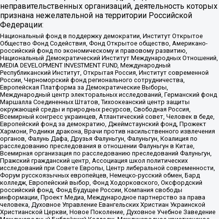
неправительственных организаций, деятельность которых
признана нежелательной на территории Российской
Федерации:
Национальный фонд в поддержку демократии, Институт Открытое
Общество Фонд Содействия, Фонд Открытое общество, Американо-
российский фонд по экономическому и правовому развитию,
Национальный Демократический Институт Международных Отношений,
MEDIA DEVELOPMENT INVESTMENT FUND, Международный
Республиканский Институт, Открытая Россия, Институт современной
России, Черноморский фонд регионального сотрудничества,
Европейская Платформа за Демократические Выборы,
Международный центр электоральных исследований, Германский фонд
Маршалла Соединенных Штатов, Тихоокеанский центр защиты
окружающей среды и природных ресурсов, Свободная Россия,
Всемирный конгресс украинцев, Атлантический совет, Человек в беде,
Европейский фонд за демократию, Джеймстаунский фонд, Прожект
Хармони, Родники дракона, Врачи против насильственного извлечения
органов, Фалунь Дафа, Друзья Фалуньгун, Фалуньгун, Коалиция по
расследованию преследования в отношении Фалуньгун в Китае,
Всемирная организация по расследованию преследований Фалуньгун,
Пражский гражданский центр, Ассоциация школ политических
исследований при Совете Европы, Центр либеральной современности,
Форум русскоязычных европейцев, Немецко-русский обмен, Бард
колледж, Европейский выбор, Фонд Ходорковского, Оксфордский
российский фонд, Фонд Будущее России, Компания свободы
информации, Проект Медиа, Международное партнерство за права
человека, Духовное Управление Евангельских Христиан Украинской
Христианской Церкви, Новое Поколение, Духовное Учебное Заведение