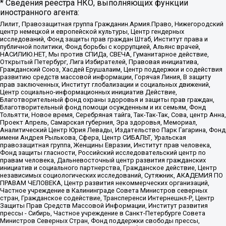
* Сведения реестра НКО, выполняющих функции
иностранного агента:
Лилит, Правозащитная группа Гражданин.Армия.Право, Нижегородский
центр немецкой и европейской культуры, Центр гендерных
исследований, Фонд защиты прав граждан Штаб, Институт права и
публичной политики, Фонд борьбы с коррупцией, Альянс врачей,
НАСИЛИЮ.НЕТ, Мы против СПИДа, СВЕЧА, Гуманитарное действие,
Открытый Петербург, Лига Избирателей, Правовая инициатива,
Гражданский Союз, Хасдей Ерушалаим, Центр поддержки и содействия
развитию средств массовой информации, Горячая Линия, В защиту
прав заключенных, Институт глобализации и социальных движений,
Центр социально-информационных инициатив Действие,
Благотворительный фонд охраны здоровья и защиты прав граждан,
Благотворительный фонд помощи осужденным и их семьям, Фонд
Тольятти, Новое время, Серебряная тайга, Так-Так-Так, Сова, центр Анна,
Проект Апрель, Самарская губерния, Эра здоровья, Мемориал,
Аналитический Центр Юрия Левады, Издательство Парк Гагарина, Фонд
имени Андрея Рылькова, Сфера, Центр СИБАЛЬТ, Уральская
правозащитная группа, Женщины Евразии, Институт прав человека,
Фонд защиты гласности, Российский исследовательский центр по
правам человека, Дальневосточный центр развития гражданских
инициатив и социального партнерства, Гражданское действие, Центр
независимых социологических исследований, Сутяжник, АКАДЕМИЯ ПО
ПРАВАМ ЧЕЛОВЕКА, Центр развития некоммерческих организаций,
Частное учреждение в Калининграде Совета Министров северных
стран, Гражданское содействие, Трансперенси Интернешнл-Р, Центр
Защиты Прав Средств Массовой Информации, Институт развития
прессы - Сибирь, Частное учреждение в Санкт-Петербурге Совета
Министров Северных Стран, Фонд поддержки свободы прессы,