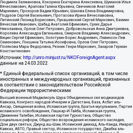
Людмила Залмановна, Кокорина Екатерина Алексеевна, Шуманов Илья
Вячеславович, Арапова Галина Юрьевна, Свечников Анатолий
Мариевич, Прохоров Вадим Юрьевич, Шахова Елена Владимировна,
Подузов Сергей Васильевич, Протасова Ирина Вячеславовна,
Литинский Леонид Борисович, Лукашевский Сергей Маркович, Бахмин
Вячеслав Иванович, Шабад Анатолий Ефимович, Сухих Дарья
Николаевна, Орлов Олег Петрович, Добровольская Анна Дмитриевна,
Королева Александра Евгеньевна, Смирнов Владимир Александрович,
Вицин Сергей Ефимович, Золотухин Борис Андреевич, Левинсон Лев
Семенович, Локшина Татьяна Иосифовна, Орлов Олег Петрович,
Полякова Мара Федоровна, Резник Генри Маркович, Захаров Герман
Константинович
Источник:
http://unro.minjust.ru/NKOForeignAgent.aspx
данные на
24.03.2022
* Единый федеральный список организаций, в том числе
иностранных и международных организаций, признанных
в соответствии с законодательством Российской
Федерации террористическими:
Высший военный Маджлисуль Шура Объединенных сил моджахедов
Кавказа, Конгресс народов Ичкерии и Дагестана, База, Асбат аль-
Ансар, Священная война, Исламская группа, Братья-мусульмане, Партия
исламского освобождения, Лашкар-И-Тайба, Исламская группа,
Движение Талибан, Исламская партия Туркестана, Общество
социальных реформ, Общество возрождения исламского наследия,
Дом двух святых, Джунд аш-Шам, Исламский джихад, Аль-Каида, Имарат
Кавказ, АБТО, Правый сектор, Исламское государство, Джабха аль-