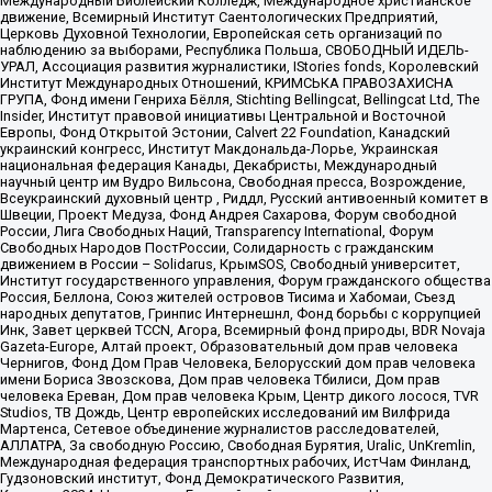
Международный Библейский Колледж, Международное христианское
движение, Всемирный Институт Саентологических Предприятий,
Церковь Духовной Технологии, Европейская сеть организаций по
наблюдению за выборами, Республика Польша, СВОБОДНЫЙ ИДЕЛЬ-
УРАЛ, Ассоциация развития журналистики, IStories fonds, Королевский
Институт Международных Отношений, КРИМСЬКА ПРАВОЗАХИСНА
ГРУПА, Фонд имени Генриха Бёлля, Stichting Bellingcat, Bellingcat Ltd, The
Insider, Институт правовой инициативы Центральной и Восточной
Европы, Фонд Открытой Эстонии, Calvert 22 Foundation, Канадский
украинский конгресс, Институт Макдональда-Лорье, Украинская
национальная федерация Канады, Декабристы, Международный
научный центр им Вудро Вильсона, Свободная пресса, Возрождение,
Всеукраинский духовный центр , Риддл, Русский антивоенный комитет в
Швеции, Проект Медуза, Фонд Андрея Сахарова, Форум свободной
России, Лига Свободных Наций, Transparеncy International, Форум
Свободных Народов ПостРоссии, Солидарность с гражданским
движением в России – Solidarus, КрымSOS, Свободный университет,
Институт государственного управления, Форум гражданского общества
Россия, Беллона, Союз жителей островов Тисима и Хабомаи, Съезд
народных депутатов, Гринпис Интернешнл, Фонд борьбы с коррупцией
Инк, Завет церквей TCCN, Агора, Всемирный фонд природы, BDR Novaja
Gazeta-Europe, Алтай проект, Образовательный дом прав человека
Чернигов, Фонд Дом Прав Человека, Белорусский дом прав человека
имени Бориса Звозскова, Дом прав человека Тбилиси, Дом прав
человека Ереван, Дом прав человека Крым, Центр дикого лосося, TVR
Studios, ТВ Дождь, Центр европейских исследований им Вилфрида
Мартенса, Сетевое объединение журналистов расследователей,
АЛЛАТРА, За свободную Россию, Свободная Бурятия, Uralic, UnKremlin,
Международная федерация транспортных рабочих, ИстЧам Финланд,
Гудзоновский институт, Фонд Демократического Развития,