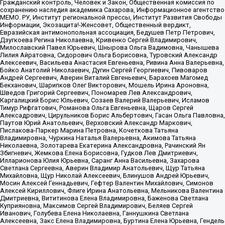
Гражданский контроль, Человек и Закон, Общественная комиссия по
сохранению наследия академика Сахарова, Информационное агентство
МЕМО. РУ, Институт региональной прессы, Институт Развития Свободы
Информации, Экозащита!-Женсовет, Общественный вердикт,
Евразийская антимонопольная ассоциация, Бедушев Петр Петрович,
Дзугкоева Регина Николаевна, Кривенко Сергей Владимирович,
Милославский Павел Юрьевич, Шнырова Ольга Вадимовна, Чанышева
Лилия Айратовна, Сидорович Ольга Борисовна, Туровский Александр
Алексеевич, Васильева Анастасия Евгеньевна, Ривина Анна Валерьевна,
Бойко Анатолий Николаевич, Дугин Сергей Георгиевич, Пивоваров
Андрей Сергеевич, Аверин Виталий Евгеньевич, Барахоев Магомед
Бекханович, Шарипков Олег Викторович, Мошель Ирина Ароновна,
Шведов Григорий Сергеевич, Пономарев Лев Александрович,
Каргалицкий Борис Юльевич, Созаев Валерий Валерьевич, Исламов
Тимур Рифгатович, Романова Ольга Евгеньевна, Щаров Сергей
Алексадрович, Цирульников Борис Альбертович, Гасан Ольга Павловна,
Паутов Юрий Анатольевич, Верховский Александр Маркович,
Пислакова-Паркер Марина Петровна, Кочеткова Татьяна
Владимировна, Чуркина Наталья Валерьевна, Акимова Татьяна
Николаевна, Золотарева Екатерина Александровна, Рачинский Ян
Збигневич, Жемкова Елена Борисовна, Гудков Лев Дмитриевич,
Илларионова Юлия Юрьевна, Саранг Анна Васильевна, Захарова
Светлана Сергеевна, Аверин Владимир Анатольевич, Щур Татьяна
Михайловна, Щур Николай Алексеевич, Блинушов Андрей Юрьевич,
Мосин Алексей Геннадьевич, Гефтер Валентин Михайлович, Симонов
Алексей Кириллович, Флиге Ирина Анатольевна, Мельникова Валентина
Дмитриевна, Вититинова Елена Владимировна, Баженова Светлана
Куприяновна, Максимов Сергей Владимирович, Беляев Сергей
Иванович, Голубева Елена Николаевна, Ганнушкина Светлана
Алексеевна, Закс Елена Владимировна, Буртина Елена Юрьевна, Гендель