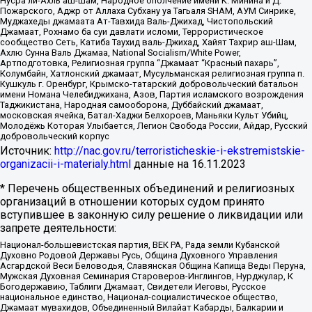
Нусра ли-Ахль аш-Шам, Народное ополчение имени К. Минина и Д.
Пожарского, Аджр от Аллаха Субхану уа Тагьаля SHAM, АУМ Синрике,
Муджахеды джамаата Ат-Тавхида Валь-Джихад, Чистопольский
Джамаат, Рохнамо ба суи давлати исломи, Террористическое
сообщество Сеть, Катиба Таухид валь-Джихад, Хайят Тахрир аш-Шам,
Ахлю Сунна Валь Джамаа, National Socialism/White Power,
Артподготовка, Религиозная группа “Джамаат “Красный пахарь”,
Колумбайн, Хатлонский джамаат, Мусульманская религиозная группа п.
Кушкуль г. Оренбург, Крымско-татарский добровольческий батальон
имени Номана Челебиджихана, Азов, Партия исламского возрождения
Таджикистана, Народная самооборона, Дуббайский джамаат,
московская ячейка, Батал-Хаджи Белхороев, Маньяки Культ Убийц,
Молодёжь Которая Улыбается, Легион Свобода России, Айдар, Русский
добровольческий корпус
Источник:
http://nac.gov.ru/terroristicheskie-i-ekstremistskie-
organizacii-i-materialy.html
данные на
16.11.2023
* Перечень общественных объединений и религиозных
организаций в отношении которых судом принято
вступившее в законную силу решение о ликвидации или
запрете деятельности:
Национал-большевистская партия, ВЕК РА, Рада земли Кубанской
Духовно Родовой Державы Русь, Община Духовного Управления
Асгардской Веси Беловодья, Славянская Община Капища Веды Перуна,
Мужская Духовная Семинария Староверов-Инглингов, Нурджулар, К
Богодержавию, Таблиги Джамаат, Свидетели Иеговы, Русское
национальное единство, Национал-социалистическое общество,
Джамаат мувахидов, Объединенный Вилайат Кабарды, Балкарии и