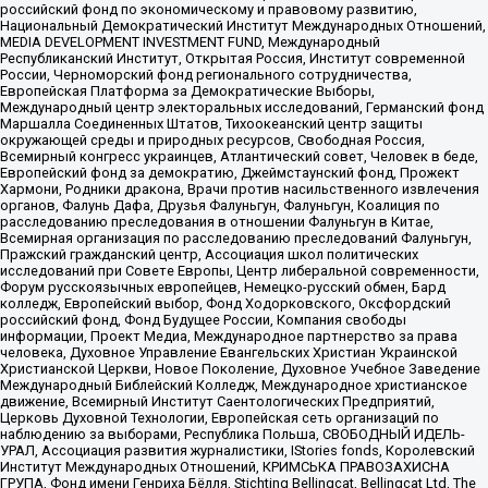
российский фонд по экономическому и правовому развитию,
Национальный Демократический Институт Международных Отношений,
MEDIA DEVELOPMENT INVESTMENT FUND, Международный
Республиканский Институт, Открытая Россия, Институт современной
России, Черноморский фонд регионального сотрудничества,
Европейская Платформа за Демократические Выборы,
Международный центр электоральных исследований, Германский фонд
Маршалла Соединенных Штатов, Тихоокеанский центр защиты
окружающей среды и природных ресурсов, Свободная Россия,
Всемирный конгресс украинцев, Атлантический совет, Человек в беде,
Европейский фонд за демократию, Джеймстаунский фонд, Прожект
Хармони, Родники дракона, Врачи против насильственного извлечения
органов, Фалунь Дафа, Друзья Фалуньгун, Фалуньгун, Коалиция по
расследованию преследования в отношении Фалуньгун в Китае,
Всемирная организация по расследованию преследований Фалуньгун,
Пражский гражданский центр, Ассоциация школ политических
исследований при Совете Европы, Центр либеральной современности,
Форум русскоязычных европейцев, Немецко-русский обмен, Бард
колледж, Европейский выбор, Фонд Ходорковского, Оксфордский
российский фонд, Фонд Будущее России, Компания свободы
информации, Проект Медиа, Международное партнерство за права
человека, Духовное Управление Евангельских Христиан Украинской
Христианской Церкви, Новое Поколение, Духовное Учебное Заведение
Международный Библейский Колледж, Международное христианское
движение, Всемирный Институт Саентологических Предприятий,
Церковь Духовной Технологии, Европейская сеть организаций по
наблюдению за выборами, Республика Польша, СВОБОДНЫЙ ИДЕЛЬ-
УРАЛ, Ассоциация развития журналистики, IStories fonds, Королевский
Институт Международных Отношений, КРИМСЬКА ПРАВОЗАХИСНА
ГРУПА, Фонд имени Генриха Бёлля, Stichting Bellingcat, Bellingcat Ltd, The