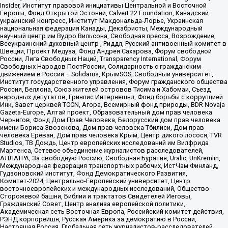
Insider, Институт правовой инициативы Центральной и Восточной
Европы, Фонд Открытой Эстонии, Calvert 22 Foundation, Канадский
украинский конгресс, Институт Макдональда-Лорье, Украинская
национальная федерация Канады, Декабристы, Международный
научный центр им Вудро Вильсона, Свободная пресса, Возрождение,
Всеукраинский духовный центр , Риддл, Русский антивоенный комитет в
Швеции, Проект Медуза, Фонд Андрея Сахарова, Форум свободной
России, Лига Свободных Наций, Transparеncy International, Форум
Свободных Народов ПостРоссии, Солидарность с гражданским
движением в России – Solidarus, КрымSOS, Свободный университет,
Институт государственного управления, Форум гражданского общества
Россия, Беллона, Союз жителей островов Тисима и Хабомаи, Съезд
народных депутатов, Гринпис Интернешнл, Фонд борьбы с коррупцией
Инк, Завет церквей TCCN, Агора, Всемирный фонд природы, BDR Novaja
Gazeta-Europe, Алтай проект, Образовательный дом прав человека
Чернигов, Фонд Дом Прав Человека, Белорусский дом прав человека
имени Бориса Звозскова, Дом прав человека Тбилиси, Дом прав
человека Ереван, Дом прав человека Крым, Центр дикого лосося, TVR
Studios, ТВ Дождь, Центр европейских исследований им Вилфрида
Мартенса, Сетевое объединение журналистов расследователей,
АЛЛАТРА, За свободную Россию, Свободная Бурятия, Uralic, UnKremlin,
Международная федерация транспортных рабочих, ИстЧам Финланд,
Гудзоновский институт, Фонд Демократического Развития,
Комитет-2024, Центрально-Европейский университет, Центр
восточноевропейских и международных исследований, Общество
Сторожевой башни, Библии и трактатов Свидетелей Иеговы,
Гражданский Совет, Центр анализа европейской политики,
Академическая сеть Восточная Европа, Российский комитет действия,
РЭНД корпорейшн, Русская Америка за демократию в России,
Настоящая Россия, Глобальная сеть журналистов-расследователей,