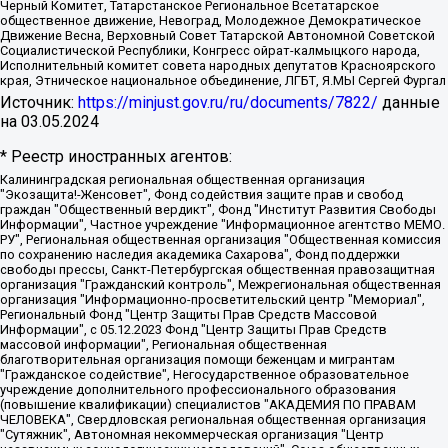
Черный Комитет, Татарстанское Региональное Всетатарское
общественное движение, Невоград, Молодежное Демократическое
Движение Весна, Верховный Совет Татарской Автономной Советской
Социалистической Республики, Конгресс ойрат-калмыцкого народа,
Исполнительный комитет совета народных депутатов Красноярского
края, Этническое национальное объединение, ЛГБТ, Я.МЫ Сергей Фургал
Источник:
https://minjust.gov.ru/ru/documents/7822/
данные
на
03.05.2024
* Реестр иностранных агентов:
Калининградская региональная общественная организация "Экозащита!-Женсовет", Фонд содействия защите прав и свобод граждан "Общественный вердикт", Фонд "Институт Развития Свободы Информации", Частное учреждение "Информационное агентство МЕМО. РУ", Региональная общественная организация "Общественная комиссия по сохранению наследия академика Сахарова", Фонд поддержки свободы прессы, Санкт-Петербургская общественная правозащитная организация "Гражданский контроль", Межрегиональная общественная организация "Информационно-просветительский центр "Мемориал", Региональный Фонд "Центр Защиты Прав Средств Массовой Информации", с 05.12.2023 Фонд "Центр Защиты Прав Средств массовой информации", Региональная общественная благотворительная организация помощи беженцам и мигрантам "Гражданское содействие", Негосударственное образовательное учреждение дополнительного профессионального образования (повышение квалификации) специалистов "АКАДЕМИЯ ПО ПРАВАМ ЧЕЛОВЕКА", Свердловская региональная общественная организация "Сутяжник", Автономная некоммерческая организация "Центр независимых социологических исследований", Союз общественных объединений "Российский исследовательский центр по правам человека", Региональное общественное учреждение научно-информационный центр "МЕМОРИАЛ", Некоммерческая организация "Фонд защиты гласности", Автономная некоммерческая организация "Институт прав человека", Городская общественная организация "Екатеринбургское общество "МЕМОРИАЛ", Городская общественная организация "Рязанское историко-просветительское и правозащитное общество "Мемориал" (Рязанский Мемориал), Челябинский региональный орган общественной самодеятельности – женское общественное объединение "Женщины Евразии", Челябинский региональный орган общественной самодеятельности "Уральская правозащитная группа", Фонд содействия защите здоровья и социальной справедливости имени Андрея Рылькова, Автономная Некоммерческая Организация "Аналитический Центр Юрия Левады", Автономная некоммерческая организация социальной поддержки населения "Проект Апрель", Региональная общественная организация помощи женщинам и детям, находящимся в кризисной ситуации "Информационно-методический центр "Анна", Фонд содействия развитию массовых коммуникаций и правовому просвещению "Так-так-Так", Фонд содействия устойчивому развитию "Серебряная тайга", Свердловский региональный общественный фонд социальных проектов "Новое время", "Idel.Реалии", Кавказ.Реалии, Крым.Реалии, Телеканал Настоящее Время, Татаро-башкирская служба Радио Свобода (Azatliq Radiosi), Радио Свободная Европа/Радио Свобода (PCE/PC), "Сибирь.Реалии", "Фактограф", Благотворительный фонд помощи осужденным и их семьям, Автономная некоммерческая организация "Институт глобализации и социальных движений", Фонд "В защиту прав заключенных", Частное учреждение "Центр поддержки и содействия развитию средств массовой информации", Пензенский региональный общественный благотворительный фонд "Гражданский союз", "Север.Реалии", Некоммерческая организация Фонд "Правовая инициатива", Общество с ограниченной ответственностью "Радио Свободная Европа/Радио Свобода", Чешское информационное агентство "MEDIUM-ORIENT", Красноярская региональная общественная организация "Мы против СПИДа", Камалягин Денис Николаевич, Маркелов Сергей Евгеньевич, Пономарев Лев Александрович, Савицкая Людмила Алексеевна, Автономная некоммерческая организация "Центр по работе с проблемой насилия "НАСИЛИЮ.НЕТ", Межрегиональный профессиональный союз работников здравоохранения "Альянс врачей", Юридическое лицо, зарегистрированное в Латвийской Республике, SIA "Medusa Project" (регистрационный номер 40103797863, дата регистрации 10.06.2014), Некоммерческая организация "Фонд по борьбе с коррупцией", Автономная некоммерческая организация "Институт права и публичной политики", Баданин Роман Сергеевич, Гликин Максим Александрович, Железнова Мария Михайловна, Лукьянова Юлия Сергеевна, Маетная Елизавета Витальевна, Маняхин Петр Борисович, Чуракова Ольга Владимировна, Ярош Юлия Петровна, Юридическое лицо "The Insider SIA", зарегистрированное в Риге, Латвийская Республика (дата регистрации 26.06.2015), являющееся администратором доменного имени интернет-издания "The Insider SIA", https://theins.ru, Постернак Алексей Евгеньевич, Рубин Михаил Аркадьевич, Анин Роман Александрович, Юридическое лицо Istories fonds, зарегистрированное в Латвийской Республике (регистрационный номер 50008295751, дата регистрации 24.02.2020), Великовский Дмитрий Александрович, Долинина Ирина Николаевна, Мароховская Алеся Алексеевна, Шлейнов Роман Юрьевич, Шмагун Олеся Валентиновна, Общество с ограниченной ответственностью "Альтаир 2021", Общество с ограниченной ответственностью "Вега 2021", Общество с ограниченной ответственностью "Главный редактор 2021", Общество с ограниченной ответственностью "Ромашки монолит", Важенков Артем Валерьевич, Ивановская областная общественная организация "Центр гендерных исследований", Гурман Юрий Альбертович, Медиапроект "ОВД-Инфо", Егоров Владимир Владимирович, Жилинский Владимир Александрович, Общество с ограниченной ответственностью "ЗП", Иванова София Юрьевна, Карезина Инна Павловна, Кильтау Екатерина Викторовна, Петров Алексей Викторович, Пискунов Сергей Евгеньевич, Смирнов Сергей Сергеевич, Тихонов Михаил Сергеевич, Общество с ограниченной ответственностью "ЖУРНАЛИСТ-ИНОСТРАННЫЙ АГЕНТ", Арапова Галина Юрьевна, Вольтская Татьяна Анатольевна, Американская компания "Mason G.E.S. Anonymous Foundation" (США), являющаяся владельцем интернет-издания https://mnews.world/, Компания "Stichting Bellingcat", зарегистрированная в Нидерландах (дата регистрации 11.07.2018), Захаров Андрей Вячеславович, Клепиковская Екатерина Дмитриевна, Общество с ограниченной ответственностью "МЕМО", Перл Роман Александрович, Симонов Евгений Алексеевич, Соловьева Елена Анатольевна, Сотников Даниил Владимирович, Сурначева Елизавета Дмитриевна, Автономная некоммерческая организация по защите прав человека и информированию населения "Якутия – Наше Мнение", Общество с ограниченной ответственностью "Москоу диджитал медиа", с 26.01.2023 Общество с ограниченной ответственностью "Чайка Белые сады", Ветошкина Валерия Валерьевна, Заговора Максим Александрович, Межрегиональное общественное движение "Российская ЛГБТ - сеть", Оленичев Максим Владимирович, Павлов Иван Юрьевич, Скворцова Елена Сергеевна, Общество с ограниченной ответственностью "Как бы инагент", Кочетков Игорь Викторович, Общество с ограниченной ответственностью "Честные выборы", Еланчик Олег Александрович, Общество с ограниченной ответственностью "Нобелевский призыв", Гималова Регина Эмилевна, Григорьев Андрей Валерьевич, Григорьева Алина Александровна, Ассоциация по содействию защите прав призывников, альтернативнослужащих и военнослужащих "Правозащитная группа "Гражданин.Армия.Право", Хисамова Регина Фаритовна, Автономная некоммерческая организация по реализации социально-правовых программ "Лилит", Дальневосточное общественное движение "Маяк", Санкт-Петербургская ЛГБТ-инициативная группа "Выход", Инициативная группа ЛГБТ+ "Реверс", Алексеев Андрей Викторович, Бекбулатова Таисия Львовна, Беляев Иван Михайлович, Владыкина Елена Сергеевна, Гельман Марат Александрович, Никульшина Вероника Юрьевна, Толоконникова Надежда Андреевна, Шендерович Виктор Анатольевич, Общество с ограниченной ответственностью "Данное сообщение", Общество с ограниченной ответственностью Издательский дом "Новая глава", Айнбиндер Александра Александровна, Московский комьюнити-центр для ЛГБТ+инициатив, Благотворительный фонд развития филантропии, Deutsche Welle (Германия, Kurt-Schumacher-Strasse 3, 53113 Bonn), Борзунова Мария Михайловна, Воробьев Виктор Викторович, Голубева Анна Львовна, Константинова Алла Михайловна, Малкова Ирина Владимировна, Мурадов Мурад Абдулгалимович, Осетинская Елизавета Николаевна, Понасенков Евгений Николаевич, Ганапольский Матвей Юрьевич, Киселев Евгений Алексеевич, Борухович Ирина Григорьевна, Дремин Иван Тимофеевич, Дубровский Дмитрий Викторович, Красноярская региональная общественная организация поддержки и развития альтернативных образовательных технологий и межкультурных коммуникаций "ИНТЕРРА", Маяковская Екатерина Алексеевна, Фейгин Марк Захарович, Филимонов Андрей Викторович, Дзугкоева Регина Николаевна, Доброхотов Роман Александрович, Дудь Юрий Александрович, Елкин Сергей Владимирович, Кругликов Кирилл Игоревич, Сабунаева Мария Леонидовна, Семенов Алексей Владимирович, Шаинян Карен Багратович, Шульман Екатерина Михайловна, Асафьев Артур Валерьевич, Вахштайн Виктор Семенович, Венедиктов Алексей Алексеевич, Лушникова Екатерина Евгеньевна, Волков Леонид Михайлович, Невзоров Александр Глебович, Пархоменко Сергей Борисович, Сироткин Ярослав Николаевич, Кара-Мурза Владимир Владимирович, Баранова Наталья Владимировна, Гозман Леонид Яковлевич, Кагарлицкий Борис Юльевич, Климарев Михаил Валерьевич, Милов Владимир Станиславович, Автономная некоммерческая организация Краснодарский центр современного искусства "Типография", Моргенштерн Алишер Тагирович, Соболь Любовь Эдуардовна, Общество с ограниченной ответственностью "ЛИЗА НОРМ", Каспаров Гарри Кимович, Ходорковский Михаил Борисович, Общество с ограниченной ответственностью "Апрельские тезисы", Данилович Ирина Брониславовна, Кашин Олег Владимирович, Петров Николай Владимирович, Пивоваров Алексей Владимирович, Соколов Михаил Владимирович, Цветкова Юлия Владимировна, Чичваркин Евгений Александрович, Комитет против пыток/Команда против пыток, Общество с ограниченной ответственностью "Первый научный", Общество с ограниченной ответственностью "Вертолет и ко", Белоцерковская Вероника Борисовна, Кац Максим Евгеньевич, Лазарева Татьяна Юрьевна, Шаведдинов Руслан Табризович, Яшин Илья Валерьевич, Общество с ограниченной ответственностью "Иноагент ААВ", Алешковский Дмитрий Петрович, Альбац Евгения Марковна, Быков Дмитрий Львович, Галямина Юлия Евгеньевна, Лойко Сергей Леонидович, Мартынов Кирилл Константинович, Медведев Сергей Александрович, Крашенинников Федор Геннадиевич, Гордеева Катерина Вл