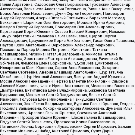
Лилия Айратовна, Сидорович Ольга Борисовна, Туровский Александр
Алексеевич, Васильева Анастасия Евгеньевна, Ривина Анна Валерьевна,
Бойко Анатолий Николаевич, Дугин Сергей Георгиевич, Пивоваров
Андрей Сергеевич, Аверин Виталий Евгеньевич, Барахоев Магомед
Бекханович, Шарипков Олег Викторович, Мошель Ирина Ароновна,
Шведов Григорий Сергеевич, Пономарев Лев Александрович,
Каргалицкий Борис Юльевич, Созаев Валерий Валерьевич, Исламов
Тимур Рифгатович, Романова Ольга Евгеньевна, Щаров Сергей
Алексадрович, Цирульников Борис Альбертович, Гасан Ольга Павловна,
Паутов Юрий Анатольевич, Верховский Александр Маркович,
Пислакова-Паркер Марина Петровна, Кочеткова Татьяна
Владимировна, Чуркина Наталья Валерьевна, Акимова Татьяна
Николаевна, Золотарева Екатерина Александровна, Рачинский Ян
Збигневич, Жемкова Елена Борисовна, Гудков Лев Дмитриевич,
Илларионова Юлия Юрьевна, Саранг Анна Васильевна, Захарова
Светлана Сергеевна, Аверин Владимир Анатольевич, Щур Татьяна
Михайловна, Щур Николай Алексеевич, Блинушов Андрей Юрьевич,
Мосин Алексей Геннадьевич, Гефтер Валентин Михайлович, Симонов
Алексей Кириллович, Флиге Ирина Анатольевна, Мельникова Валентина
Дмитриевна, Вититинова Елена Владимировна, Баженова Светлана
Куприяновна, Максимов Сергей Владимирович, Беляев Сергей
Иванович, Голубева Елена Николаевна, Ганнушкина Светлана
Алексеевна, Закс Елена Владимировна, Буртина Елена Юрьевна, Гендель
Людмила Залмановна, Кокорина Екатерина Алексеевна, Шуманов Илья
Вячеславович, Арапова Галина Юрьевна, Свечников Анатолий
Мариевич, Прохоров Вадим Юрьевич, Шахова Елена Владимировна,
Подузов Сергей Васильевич, Протасова Ирина Вячеславовна,
Литинский Леонид Борисович, Лукашевский Сергей Маркович, Бахмин
Вячеслав Иванович, Шабад Анатолий Ефимович, Сухих Дарья