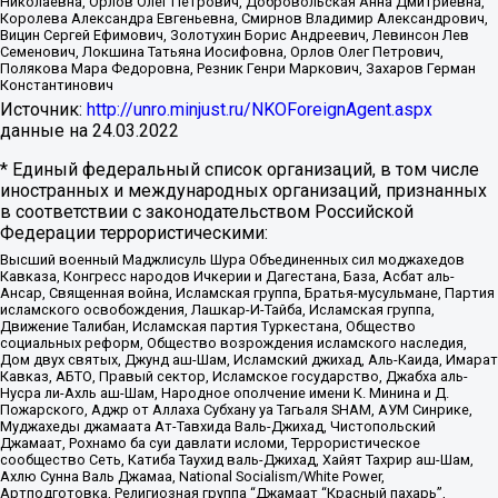
Николаевна, Орлов Олег Петрович, Добровольская Анна Дмитриевна,
Королева Александра Евгеньевна, Смирнов Владимир Александрович,
Вицин Сергей Ефимович, Золотухин Борис Андреевич, Левинсон Лев
Семенович, Локшина Татьяна Иосифовна, Орлов Олег Петрович,
Полякова Мара Федоровна, Резник Генри Маркович, Захаров Герман
Константинович
Источник:
http://unro.minjust.ru/NKOForeignAgent.aspx
данные на
24.03.2022
* Единый федеральный список организаций, в том числе
иностранных и международных организаций, признанных
в соответствии с законодательством Российской
Федерации террористическими:
Высший военный Маджлисуль Шура Объединенных сил моджахедов
Кавказа, Конгресс народов Ичкерии и Дагестана, База, Асбат аль-
Ансар, Священная война, Исламская группа, Братья-мусульмане, Партия
исламского освобождения, Лашкар-И-Тайба, Исламская группа,
Движение Талибан, Исламская партия Туркестана, Общество
социальных реформ, Общество возрождения исламского наследия,
Дом двух святых, Джунд аш-Шам, Исламский джихад, Аль-Каида, Имарат
Кавказ, АБТО, Правый сектор, Исламское государство, Джабха аль-
Нусра ли-Ахль аш-Шам, Народное ополчение имени К. Минина и Д.
Пожарского, Аджр от Аллаха Субхану уа Тагьаля SHAM, АУМ Синрике,
Муджахеды джамаата Ат-Тавхида Валь-Джихад, Чистопольский
Джамаат, Рохнамо ба суи давлати исломи, Террористическое
сообщество Сеть, Катиба Таухид валь-Джихад, Хайят Тахрир аш-Шам,
Ахлю Сунна Валь Джамаа, National Socialism/White Power,
Артподготовка, Религиозная группа “Джамаат “Красный пахарь”,