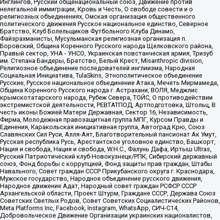
Инглингов, Русский общенациональный союз, Движение против
нелегальной иммиграции, Кровь и Честь, О свободе совести и о
религиозных объединениях, Омская организация общественного
политического движения Русское национальное единство, Северное
Братство, Клуб Болельщиков Футбольного Клуба Динамо,
Файзрахманисты, Мусульманская религиозная организация п.
Боровский, Община Коренного Русского народа Щелковского района,
Правый сектор, УНА - УНСО, Украинская повстанческая армия, Тризуб
им. Степана Бандеры, Братство, Белый Крест, Misanthropic division,
Религиозное объединение последователей инглиизма, Народная
Социальная Инициатива, TulaSkins, Этнополитическое объединение
Русские, Русское национальное объединение Атака, Мечеть Мирмамеда,
Община Коренного Русского народа г. Астрахани, ВОЛЯ, Меджлис
крымскотатарского народа, Рубеж Севера, ТОЙС, О противодействии
экстремистской деятельности, РЕВТАТПОД, Артподготовка, Штольц, В
честь иконы Божией Матери Державная, Сектор 16, Независимость,
Фирма, Молодежная правозащитная группа МПГ, Курсом Правды и
Единения, Каракольская инициативная группа, Автоград Крю, Союз
Славянских Сил Руси, Алля-Аят, Благотворительный пансионат Ак Умут,
Русская республика Русь, Арестантское уголовное единство, Башкорт,
Нация и свобода, Нация и свобода, W.H.С., Фалунь Дафа, Иртыш Ultras,
Русский Патриотический клуб-Новокузнецк/РПК, Сибирский державный
союз, Фонд борьбы с коррупцией, Фонд защиты прав граждан, Штабы
Навального, Совет граждан СССР Прикубанского округа г. Краснодара,
Мужское государство, Народное объединение русского движения,
Народное движение Адат, Народный совет граждан РСФСР СССР
Архангельской области, Проект Штурм, Граждане СССР, Держава Союз
Советских Светлых Родов, Совет Советских Социалистических Районов,
Meta Platforms Inc, Facebook, Instagram, WhatsApp, СИЧ-С14,
Добровольческое Движение Организации украинских националистов,