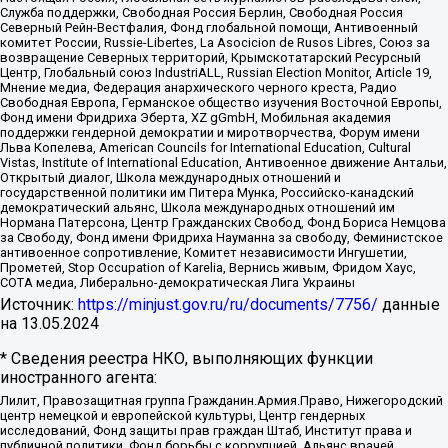
Служба поддержки, Свободная Россия Берлин, Свободная Россия
Северный Рейн-Вестфалия, Фонд глобальной помощи, Антивоенный
комитет России, Russie-Libertes, La Asocicion de Rusos Libres, Союз за
возвращение Северных территорий, Крымскотатарский Ресурсный
Центр, Глобальный союз IndustriALL, Russian Election Monitor, Article 19,
Мнение медиа, Федерация анархического черного креста, Радио
Свободная Европа, Германское общество изучения Восточной Европы,
Фонд имени Фридриха Эберта, XZ gGmbH, Мобильная академия
поддержки гендерной демократии и миротворчества, Форум имени
Льва Копелева, American Councils for International Education, Cultural
Vistas, Institute of International Education, Антивоенное движение Антальи,
Открытый диалог, Школа международных отношений и
государственной политики им Питера Мунка, Российско-канадский
демократический альянс, Школа международных отношений им
Нормана Патерсона, Центр Гражданских Свобод, Фонд Бориса Немцова
за Свободу, Фонд имени Фридриха Науманна за свободу, Феминистское
антивоенное сопротивление, Комитет независимости Ингушетии,
Прометей, Stop Occupation of Karelia, Вернись живым, Фридом Хаус,
СОТА медиа, Либерально-демократическая Лига Украины
Источник:
https://minjust.gov.ru/ru/documents/7756/
данные
на
13.05.2024
* Сведения реестра НКО, выполняющих функции
иностранного агента:
Лилит, Правозащитная группа Гражданин.Армия.Право, Нижегородский
центр немецкой и европейской культуры, Центр гендерных
исследований, Фонд защиты прав граждан Штаб, Институт права и
публичной политики, Фонд борьбы с коррупцией, Альянс врачей,