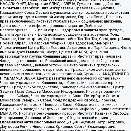
НАСИЛИЮ.НЕТ, Мы против СПИДа, СВЕЧА, Гуманитарное действие,
Открытый Петербург, Лига Избирателей, Правовая инициатива,
Гражданский Союз, Хасдей Ерушалаим, Центр поддержки и содействия
развитию средств массовой информации, Горячая Линия, В защиту
прав заключенных, Институт глобализации и социальных движений,
Центр социально-информационных инициатив Действие,
Благотворительный фонд охраны здоровья и защиты прав граждан,
Благотворительный фонд помощи осужденным и их семьям, Фонд
Тольятти, Новое время, Серебряная тайга, Так-Так-Так, Сова, центр Анна,
Проект Апрель, Самарская губерния, Эра здоровья, Мемориал,
Аналитический Центр Юрия Левады, Издательство Парк Гагарина, Фонд
имени Андрея Рылькова, Сфера, Центр СИБАЛЬТ, Уральская
правозащитная группа, Женщины Евразии, Институт прав человека,
Фонд защиты гласности, Российский исследовательский центр по
правам человека, Дальневосточный центр развития гражданских
инициатив и социального партнерства, Гражданское действие, Центр
независимых социологических исследований, Сутяжник, АКАДЕМИЯ ПО
ПРАВАМ ЧЕЛОВЕКА, Центр развития некоммерческих организаций,
Частное учреждение в Калининграде Совета Министров северных
стран, Гражданское содействие, Трансперенси Интернешнл-Р, Центр
Защиты Прав Средств Массовой Информации, Институт развития
прессы - Сибирь, Частное учреждение в Санкт-Петербурге Совета
Министров Северных Стран, Фонд поддержки свободы прессы,
Гражданский контроль, Человек и Закон, Общественная комиссия по
сохранению наследия академика Сахарова, Информационное агентство
МЕМО. РУ, Институт региональной прессы, Институт Развития Свободы
Информации, Экозащита!-Женсовет, Общественный вердикт,
Евразийская антимонопольная ассоциация, Бедушев Петр Петрович,
Дзугкоева Регина Николаевна, Кривенко Сергей Владимирович,
Милославский Павел Юрьевич, Шнырова Ольга Вадимовна, Чанышева