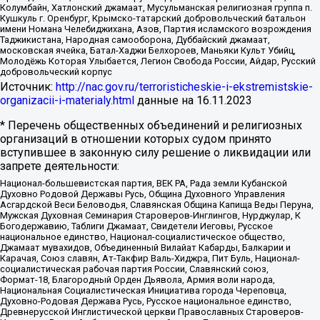
Колумбайн, Хатлонский джамаат, Мусульманская религиозная группа п.
Кушкуль г. Оренбург, Крымско-татарский добровольческий батальон
имени Номана Челебиджихана, Азов, Партия исламского возрождения
Таджикистана, Народная самооборона, Дуббайский джамаат,
московская ячейка, Батал-Хаджи Белхороев, Маньяки Культ Убийц,
Молодёжь Которая Улыбается, Легион Свобода России, Айдар, Русский
добровольческий корпус
Источник:
http://nac.gov.ru/terroristicheskie-i-ekstremistskie-
organizacii-i-materialy.html
данные на
16.11.2023
* Перечень общественных объединений и религиозных
организаций в отношении которых судом принято
вступившее в законную силу решение о ликвидации или
запрете деятельности:
Национал-большевистская партия, ВЕК РА, Рада земли Кубанской
Духовно Родовой Державы Русь, Община Духовного Управления
Асгардской Веси Беловодья, Славянская Община Капища Веды Перуна,
Мужская Духовная Семинария Староверов-Инглингов, Нурджулар, К
Богодержавию, Таблиги Джамаат, Свидетели Иеговы, Русское
национальное единство, Национал-социалистическое общество,
Джамаат мувахидов, Объединенный Вилайат Кабарды, Балкарии и
Карачая, Союз славян, Ат-Такфир Валь-Хиджра, Пит Буль, Национал-
социалистическая рабочая партия России, Славянский союз,
Формат-18, Благородный Орден Дьявола, Армия воли народа,
Национальная Социалистическая Инициатива города Череповца,
Духовно-Родовая Держава Русь, Русское национальное единство,
Древнерусской Инглистической церкви Православных Староверов-