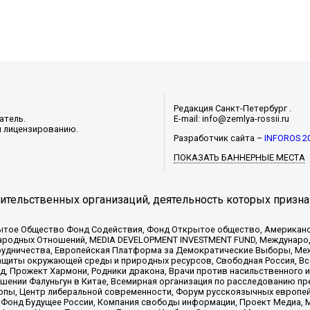
Редакция Санкт-Петербург .
атель.
E-mail: info@zemlya-rossii.ru
и лицензированию.
Разработчик сайта –
INFOROS 2
ПОКАЗАТЬ БАННЕРНЫЕ МЕСТА
тельственных организаций, деятельность которых призна
ытое Общество Фонд Содействия, Фонд Открытое общество, Американо
родных Отношений, MEDIA DEVELOPMENT INVESTMENT FUND, Международн
рудничества, Европейская Платформа за Демократические Выборы, Ме
щиты окружающей среды и природных ресурсов, Свободная Россия, Все
, Прожект Хармони, Родники дракона, Врачи против насильственного и
шении Фалуньгун в Китае, Всемирная организация по расследованию пр
опы, Центр либеральной современности, Форум русскоязычных европей
Фонд Будущее России, Компания свободы информации, Проект Медиа, 