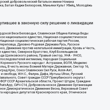
атарский добровольческий батальон имени Номана
ка, Батал-Хаджи Белхороев, Маньяки Культ Убийц, Молодёжь
тупившее в законную силу решение о ликвидации
ардской Веси Беловодья, Славянская Община Капища Веды
ское национальное единство, Национал-социалистическое
 Национал-социалистическая рабочая партия России,
Череповца, Духовно-Родовая Держава Русь, Русское
з, Движение против нелегальной иммиграции, Кровь и Честь,
е единство, Северное Братство, Клуб Болельщиков
ода Щелковского района, Правый сектор, УНА - УНСО,
ие последователей инглиизма, Народная Социальная
 Коренного Русского народа г. Астрахани, ВОЛЯ, Меджлис
льц, В честь иконы Божией Матери Державная, Сектор 16,
рад Крю, Союз Славянских Сил Руси, Алля-Аят,
 свобода, W.H.С., Фалунь Дафа, Иртыш Ultras, Русский
вального, Совет граждан СССР Прикубанского округа г.
ФСР СССР Архангельской области, Проект Штурм, Граждане
, WhatsApp, СИЧ-С14, Добровольческое Движение Организации
жное Демократическое Движение Весна, Верховный Совет
та народных депутатов Красноярского края, Этническое