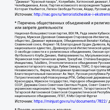
“Джамаат “Красный пахарь”, Колумбайн, Хатлонский джамаат, 
Челебиджихана, Азов, Партия исламского возрождения Таджи
Которая Улыбается, Легион Свобода России, Айдар, Русский 
Источник:
http://nac.gov.ru/terroristicheskie-i-ekstrem
* Перечень общественных объединений и религио
или запрете деятельности:
Национал-большевистская партия, ВЕК РА, Рада земли Кубан
Перуна, Мужская Духовная Семинария Староверов-Инглингов, 
общество, Джамаат мувахидов, Объединенный Вилайат Кабарды
Славянский союз, Формат-18, Благородный Орден Дьявола, А
национальное единство, Древнерусской Инглистической церк
О свободе совести и о религиозных объединениях, Омская ор
Футбольного Клуба Динамо, Файзрахманисты, Мусульманская р
Украинская повстанческая армия, Тризуб им. Степана Бандеры,
Инициатива, TulaSkins, Этнополитическое объединение Русски
крымскотатарского народа, Рубеж Севера, ТОЙС, О противоде
Независимость, Фирма, Молодежная правозащитная группа МПГ
Благотворительный пансионат Ак Умут, Русская республика Рус
Патриотический клуб-Новокузнецк/РПК, Сибирский державный 
Краснодара, Мужское государство, Народное объединение ру
СССР, Держава Союз Советских Светлых Родов, Совет Советски
украинских националистов, Черный Комитет, Татарстанское 
Татарской Автономной Советской Социалистической Республи
национальное объединение, ЛГБТ, Я.МЫ Сергей Фургал
Источник:
https://minjust.gov.ru/ru/documents/7822/
д
* Реестр иностранных агентов: