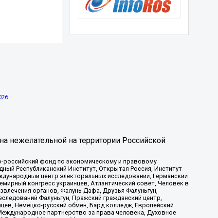
026
на нежелательной на территории Российской
-российский фонд по экономическому и правовому
ый Республиканский Институт, Открытая Россия, Институт
ждународный центр электоральных исследований, Германский
мирный конгресс украинцев, Атлантический совет, Человек в
звлечения органов, Фалунь Дафа, Друзья Фалуньгун,
еследований Фалуньгун, Пражский гражданский центр,
цев, Немецко-русский обмен, Бард колледж, Европейский
Международное партнерство за права человека, Духовное