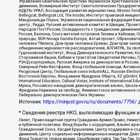
Управление Евангельских Христиан Украинской Христианской
движение, Всемирный Институт Саентологических Предприяти
ИДЕЛЬ-УРАЛ, Ассоциация развития журналистики, IStories fo
Bellingcat, Bellingcat Ltd, The Insider, Институт правовой ин
Макдональда-Лорье, Украинская национальная федерация Кан
центр , Риддл, Русский антивоенный комитет в Швеции, Проект
Народов ПостРоссии, Солидарность с гражданским движением 
Россия, Беллона, Союз жителей островов Тисима и Хабомаи, 
природы, BDR Novaja Gazeta-Europe, Алтай проект, Образова
человека Тбилиси, Дом прав человека Ереван, Дом прав челов
объединение журналистов расследователей, АЛЛАТРА, За своб
Гудзоновский институт, Фонд Демократического Развития, К
Сторожевой башни, Библии и трактатов Свидетелей Иеговы, Г
РЭНД корпорейшн, Русская Америка за демократию в России, 
Северный Рейн-Вестфалия, Фонд глобальной помощи, Антивоенн
Ресурсный Центр, Глобальный союз IndustriALL, Russian Electi
Восточной Европы, Фонд имени Фридриха Эберта, XZ gGmbH, М
International Education, Cultural Vistas, Institute of Intern
Мунка, Российско-канадский демократический альянс, Школа
Фридриха Науманна за свободу, Феминистское антивоенное соп
Либерально-демократическая Лига Украины
Источник:
https://minjust.gov.ru/ru/documents/7756/
д
* Сведения реестра НКО, выполняющих функции ин
Лилит, Правозащитная группа Гражданин.Армия.Право, Нижего
и публичной политики, Фонд борьбы с коррупцией, Альянс вр
Гражданский Союз, Хасдей Ерушалаим, Центр поддержки и сод
движений, Центр социально-информационных инициатив Дейс
Фонд Тольятти, Новое время, Серебряная тайга, Так-Так-Так,