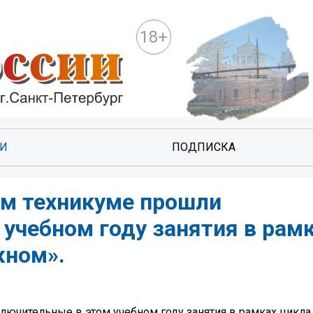
18+
ТИ
ПОДПИСКА
ем техникуме прошли
учебном году занятия в рам
жном».
ключительные в этом учебном году занятия в рамках цикла