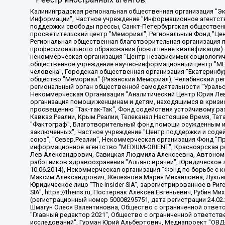
Калининградская региональная общественная организация "Экозащита!-Женсовет", Фонд содействия защите прав и свобод граждан "Общественный вердикт", Фонд "Институт Развития Свободы Информации", Частное учреждение "Информационное агентство МЕМО. РУ", Региональная общественная организация "Общественная комиссия по сохранению наследия академика Сахарова", Фонд поддержки свободы прессы, Санкт-Петербургская общественная правозащитная организация "Гражданский контроль", Межрегиональная общественная организация "Информационно-просветительский центр "Мемориал", Региональный Фонд "Центр Защиты Прав Средств Массовой Информации", с 05.12.2023 Фонд "Центр Защиты Прав Средств массовой информации", Региональная общественная благотворительная организация помощи беженцам и мигрантам "Гражданское содействие", Негосударственное образовательное учреждение дополнительного профессионального образования (повышение квалификации) специалистов "АКАДЕМИЯ ПО ПРАВАМ ЧЕЛОВЕКА", Свердловская региональная общественная организация "Сутяжник", Автономная некоммерческая организация "Центр независимых социологических исследований", Союз общественных объединений "Российский исследовательский центр по правам человека", Региональное общественное учреждение научно-информационный центр "МЕМОРИАЛ", Некоммерческая организация "Фонд защиты гласности", Автономная некоммерческая организация "Институт прав человека", Городская общественная организация "Екатеринбургское общество "МЕМОРИАЛ", Городская общественная организация "Рязанское историко-просветительское и правозащитное общество "Мемориал" (Рязанский Мемориал), Челябинский региональный орган общественной самодеятельности – женское общественное объединение "Женщины Евразии", Челябинский региональный орган общественной самодеятельности "Уральская правозащитная группа", Фонд содействия защите здоровья и социальной справедливости имени Андрея Рылькова, Автономная Некоммерческая Организация "Аналитический Центр Юрия Левады", Автономная некоммерческая организация социальной поддержки населения "Проект Апрель", Региональная общественная организация помощи женщинам и детям, находящимся в кризисной ситуации "Информационно-методический центр "Анна", Фонд содействия развитию массовых коммуникаций и правовому просвещению "Так-так-Так", Фонд содействия устойчивому развитию "Серебряная тайга", Свердловский региональный общественный фонд социальных проектов "Новое время", "Idel.Реалии", Кавказ.Реалии, Крым.Реалии, Телеканал Настоящее Время, Татаро-башкирская служба Радио Свобода (Azatliq Radiosi), Радио Свободная Европа/Радио Свобода (PCE/PC), "Сибирь.Реалии", "Фактограф", Благотворительный фонд помощи осужденным и их семьям, Автономная некоммерческая организация "Институт глобализации и социальных движений", Фонд "В защиту прав заключенных", Частное учреждение "Центр поддержки и содействия развитию средств массовой информации", Пензенский региональный общественный благотворительный фонд "Гражданский союз", "Север.Реалии", Некоммерческая организация Фонд "Правовая инициатива", Общество с ограниченной ответственностью "Радио Свободная Европа/Радио Свобода", Чешское информационное агентство "MEDIUM-ORIENT", Красноярская региональная общественная организация