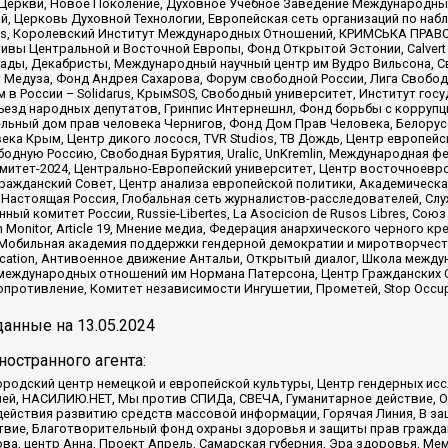
 Церкви, Новое Поколение, Духовное Учебное Заведение Международн
й, Церковь Духовной Технологии, Европейская сеть организаций по н
nds, Королевский Институт Международных Отношений, КРИМСЬКА ПРАВОЗ
ициативы Центральной и Восточной Европы, Фонд Открытой Эстонии, Calver
ады, Декабристы, Международный научный центр им Вудро Вильсона, С
 Медуза, Фонд Андрея Сахарова, Форум свободной России, Лига Свободны
в России – Solidarus, КрымSOS, Свободный университет, Институт гос
Съезд народных депутатов, Гринпис Интернешнл, Фонд борьбы с коррупц
тельный дом прав человека Чернигов, Фонд Дом Прав Человека, Белору
ека Крым, Центр дикого лосося, TVR Studios, ТВ Дождь, Центр европей
одную Россию, Свободная Бурятия, Uralic, UnKremlin, Международная ф
омитет-2024, Центрально-Европейский университет, Центр восточноев
ражданский Совет, Центр анализа европейской политики, Академическа
Настоящая Россия, Глобальная сеть журналистов-расследователей, Слу
ый комитет России, Russie-Libertes, La Asocicion de Rusos Libres, С
on Monitor, Article 19, Мнение медиа, Федерация анархического черного
обильная академия поддержки гендерной демократии и миротворчества,
ational Education, Антивоенное движение Антальи, Открытый диалог, Школа 
 международных отношений им Нормана Патерсона, Центр Гражданских 
ротивление, Комитет независимости Ингушетии, Прометей, Stop Occupat
анные на
13.05.2024
остранного агента:
родский центр немецкой и европейской культуры, Центр гендерных исс
ачей, НАСИЛИЮ.НЕТ, Мы против СПИДа, СВЕЧА, Гуманитарное действие, 
ействия развитию средств массовой информации, Горячая Линия, В защ
твие, Благотворительный фонд охраны здоровья и защиты прав гражда
 Сова, центр Анна, Проект Апрель, Самарская губерния, Эра здоровья, 