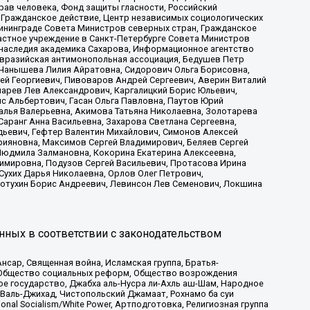
рав человека, Фонд защиты гласности, Российский
 Гражданское действие, Центр независимых социологических
ининграде Совета Министров северных стран, Гражданское
астное учреждение в Санкт-Петербурге Совета Министров
 наследия академика Сахарова, Информационное агентство
Евразийская антимонопольная ассоциация, Бедушев Петр
 Чанышева Лилия Айратовна, Сидорович Ольга Борисовна,
гей Георгиевич, Пивоваров Андрей Сергеевич, Аверин Виталий
марев Лев Александрович, Каргалицкий Борис Юльевич,
с Альбертович, Гасан Ольга Павловна, Паутов Юрий
алья Валерьевна, Акимова Татьяна Николаевна, Золотарева
аранг Анна Васильевна, Захарова Светлана Сергеевна,
дьевич, Гефтер Валентин Михайлович, Симонов Алексей
рияновна, Максимов Сергей Владимирович, Беляев Сергей
 Людмила Залмановна, Кокорина Екатерина Алексеевна,
имировна, Подузов Сергей Васильевич, Протасова Ирина
Сухих Дарья Николаевна, Орлов Олег Петрович,
отухин Борис Андреевич, Левинсон Лев Семенович, Локшина
нных в соответствии с законодательством
сар, Священная война, Исламская группа, Братья-
а, Общество социальных реформ, Общество возрождения
ое государство, Джабха аль-Нусра ли-Ахль аш-Шам, Народное
 Валь-Джихад, Чистопольский Джамаат, Рохнамо ба суи
nal Socialism/White Power, Артподготовка, Религиозная группа