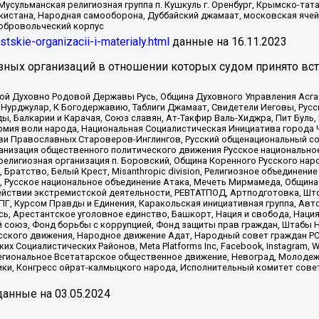
Мусульманская религиозная группа п. Кушкуль г. Оренбург, Крымско-т
кистана, Народная самооборона, Дуббайский джамаат, московская ячей
добровольческий корпус
istskie-organizacii-i-materialy.html
данные на
16.11.2023
зных организаций в отношении которых судом принято вс
ской Духовно Родовой Державы Русь, Община Духовного Управления Асг
Нурджулар, К Богодержавию, Таблиги Джамаат, Свидетели Иеговы, Рус
, Балкарии и Карачая, Союз славян, Ат-Такфир Валь-Хиджра, Пит Буль,
рмия воли народа, Национальная Социалистическая Инициатива города 
ви Православных Староверов-Инглингов, Русский общенациональный сою
ганизация общественного политического движения Русское национально
елигиозная организация п. Боровский, Община Коренного Русского нар
 Братство, Белый Крест, Misanthropic division, Религиозное объединен
е, Русское национальное объединение Атака, Мечеть Мирмамеда, Община
йствии экстремистской деятельности, РЕВТАТПОД, Артподготовка, Што
, Курсом Правды и Единения, Каракольская инициативная группа, Автог
ь, Арестантское уголовное единство, Башкорт, Нация и свобода, Нация и
союз, Фонд борьбы с коррупцией, Фонд защиты прав граждан, Штабы На
сского движения, Народное движение Адат, Народный совет граждан РС
х Социалистических Районов, Meta Platforms Inc, Facebook, Instagram
Региональное Всетатарское общественное движение, Невоград, Молоде
ки, Конгресс ойрат-калмыцкого народа, Исполнительный комитет сове
анные на
03.05.2024