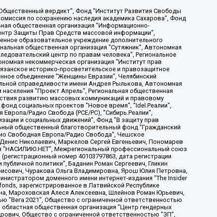
, Дальневосточное общественное движение "Маяк", Санкт-Петербургская ЛГБТ-инициативная группа "Выход", Инициативная группа ЛГБТ+ "Реверс", Алексеев Андрей Викторович, Бекбулатова Таисия Львовна, Беляев Иван Михайлович, Владыкина Елена Сергеевна, Гельман Марат Александрович, Никульшина Вероника Юрьевна, Толоконникова Надежда Андреевна, Шендерович Виктор Анатольевич, Общество с ограниченной ответственностью "Данное сообщение", Общество с ограниченной ответственностью Издательский дом "Новая глава", Айнбиндер Александра Александровна, Московский комьюнити-центр для ЛГБТ+инициатив, Благотворительный фонд развития филантропии, Deutsche Welle (Германия, Kurt-Schumacher-Strasse 3, 53113 Bonn), Борзунова Мария Михайловна, Воробьев Виктор Викторович, Голубева Анна Львовна, Константинова Алла Михайловна, Малкова Ирина Владимировна, Мурадов Мурад Абдулгалимович, Осетинская Елизавета Николаевна, Понасенков Евгений Николаевич, Ганапольский Матвей Юрьевич, Киселев Евгений Алексеевич, Борухович Ирина Григорьевна, Дремин Иван Тимофеевич, Дубровский Дмитрий Викторович, Красноярская региональная общественная организация поддержки и развития альтернативных образовательных технологий и межкультурных коммуникаций "ИНТЕРРА", Маяковская Екатерина Алексеевна, Фейгин Марк Захарович, Филимонов Андрей Викторович, Дзугкоева Регина Николаевна, Доброхотов Роман Александрович, Дудь Юрий Александрович, Елкин Сергей Владимирович, Кругликов Кирилл Игоревич, Сабунаева Мария Леонидовна, Семенов Алексей Владимирович, Шаинян Карен Багратович, Шульман Екатерина Михайловна, Асафьев Артур Валерьевич, Вахштайн Виктор Семенович, Венедиктов Алексей Алексеевич, Лушникова Екатерина Евгеньевна, Волков Леонид Михайлович, Невзоров Александр Глебович, Пархоменко Сергей Борисович, Сироткин Ярослав Николаевич, Кара-Мурза Владимир Владимирович, Баранова Наталья Владимировна, Гозман Леонид Яковлевич, Кагарлицкий Борис Юльевич, Климарев Михаил Валерьевич, Милов Владимир Станиславович, Автономная некоммерческая организация Краснодарский центр современного искусства "Типография", Моргенштерн Алишер Тагирович, Соболь Любовь Эдуардовна, Общество с ограниченной ответственностью "ЛИЗА НОРМ", Каспаров Гарри Кимович, Ходорковский Михаил Борисович, Общество с ограниченной ответственностью "Апрельские тезисы", Данилович Ирина Брониславовна, Кашин Олег Владимирович, Петров Николай Владимирович, Пивоваров Алексей Владимирович, Соколов Михаил Владимирович, Цветкова Юлия Владимировна, Чичваркин Евгений Александрович, Комитет против пыток/Команда против пыток, Общество с ограниченной ответственностью "Первый научный", Общество с ограниченной ответственностью "Вертолет и ко", Белоцерковская Вероника Борисовна, Кац Максим Евгеньевич, Лазарева Татьяна Юрьевна, Шаведдинов Руслан Табризович, Яшин Илья Валерьевич, Общество с ограниченной ответственностью "Иноагент ААВ", Алешковский Дмитрий Петрович, Альбац Евгения Марковна, Быков Дмитрий Львович, Галямина Юлия Евгеньевна, Лойко Сергей Леонидович, Мартынов Кирилл Константинович, Медведев Сергей Александрович, Крашенинников Федор Геннадиевич, Гордеева Катерина Вл