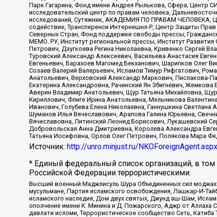
Парк Гагарина, Фонд имени Андрея Рылькова, Сфера, Центр С
исследовательский центр по правам человека, Дальневосточн
исследований, Сутяжник, АКАДЕМИЯ ПО ПРАВАМ ЧЕЛОВЕКА, Це
содействие, Трансперенси Интернешнл-Р, Центр Защиты Прав
Северных Стран, Фонд поддержки свободы прессы, Гражданск
МЕМО. РУ, Институт региональной прессы, Институт Развити
Петрович, Дзугкоева Регина Николаевна, Кривенко Сергей В
Туровский Александр Алексеевич, Васильева Анастасия Евген
Евгеньевич, Барахоев Магомед Бекханович, Шарипков Олег В
Созаев Валерий Валерьевич, Исламов Тимур Рифгатович, Рома
Анатольевич, Верховский Александр Маркович, Пислакова-Па
Екатерина Александровна, Рачинский Ян Збигневич, Жемкова 
Аверин Владимир Анатольевич, Щур Татьяна Михайловна, Щур
Кириллович, Флиге Ирина Анатольевна, Мельникова Валентин
Иванович, Голубева Елена Николаевна, Ганнушкина Светлана 
Шуманов Илья Вячеславович, Арапова Галина Юрьевна, Свечн
Вячеславовна, Литинский Леонид Борисович, Лукашевский Се
Добровольская Анна Дмитриевна, Королева Александра Евген
Татьяна Иосифовна, Орлов Олег Петрович, Полякова Мара Фе
Источник:
http://unro.minjust.ru/NKOForeignAgent.asp
* Единый федеральный список организаций, в том
Российской Федерации террористическими:
Высший военный Маджлисуль Шура Объединенных сил моджахедо
мусульмане, Партия исламского освобождения, Лашкар-И-Тай
исламского наследия, Дом двух святых, Джунд аш-Шам, Ислам
ополчение имени К. Минина и Д. Пожарского, Аджр от Аллаха 
давлати исломи, Террористическое сообщество Сеть, Катиба Та