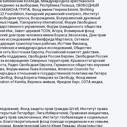
ый Библейский Колледж, Международное христианское
аблюдению за выборами, Республика Польша, СВОБОДНЫЙ
АХИСНА ГРУПА, Фонд имени Генриха Бёлля, Stichting
t 22 Foundation, Канадский украинский конгресс, Институт
вободная пресса, Возрождение, Всеукраинский духовный
х Наций, Transparеncy International, Форум Свободных
ударственного управления, Форум гражданского общества
ией Инк, Завет церквей TCCN, Агора, Всемирный фонд
сский дом прав человека имени Бориса Звозскова, Дом прав
ских исследований им Вилфрида Мартенса, Сетевое
едерация транспортных рабочих, ИстЧам Финланд,
ропейских и международных исследований, Общество
я сеть Восточная Европа, Российский комитет действия,
жба поддержки, Свободная Россия Берлин, Свободная Россия
оюз за возвращение Северных территорий, Крымскотатарский
 креста, Радио Свободная Европа, Германское общество изучения
 Форум имени Льва Копелева, American Councils for
международных отношений и государственной политики им Питера
Свобод, Фонд Бориса Немцова за Свободу, Фонд имени
ion of Karelia, Вернись живым, Фридом Хаус, СОТА медиа,
ледований, Фонд защиты прав граждан Штаб, Институт права
Открытый Петербург, Лига Избирателей, Правовая инициатива,
иту прав заключенных, Институт глобализации и социальных
н, Благотворительный фонд помощи осужденным и их семьям,
Мемориал, Аналитический Центр Юрия Левады, Издательство