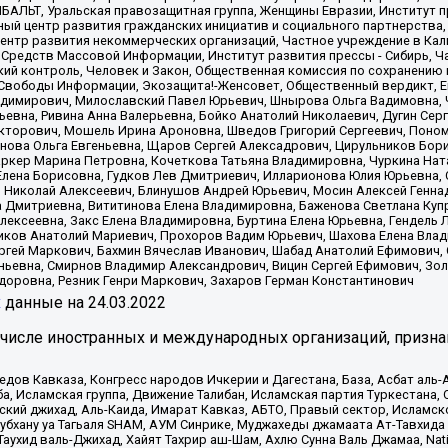
ИБАЛЬТ, Уральская правозащитная группа, Женщины Евразии, Институт п
ый центр развития гражданских инициатив и социального партнерства,
нтр развития некоммерческих организаций, Частное учреждение в Кал
 Средств Массовой Информации, Институт развития прессы - Сибирь, Ч
ий контроль, Человек и Закон, Общественная комиссия по сохранению
я Свободы Информации, Экозащита!-Женсовет, Общественный вердикт, 
ладимирович, Милославский Павел Юрьевич, Шнырова Ольга Вадимовна,
ьевна, Ривина Анна Валерьевна, Бойко Анатолий Николаевич, Дугин Сер
икторович, Мошель Ирина Ароновна, Шведов Григорий Сергеевич, Поно
нова Ольга Евгеньевна, Щаров Сергей Алексадрович, Цирульников Бори
ркер Марина Петровна, Кочеткова Татьяна Владимировна, Чуркина Нат
Елена Борисовна, Гудков Лев Дмитриевич, Илларионова Юлия Юрьевна, С
 Николай Алексеевич, Блинушов Андрей Юрьевич, Мосин Алексей Генна
а Дмитриевна, Вититинова Елена Владимировна, Баженова Светлана Куп
Алексеевна, Закс Елена Владимировна, Буртина Елена Юрьевна, Гендель
иков Анатолий Мариевич, Прохоров Вадим Юрьевич, Шахова Елена Влад
ргей Маркович, Бахмин Вячеслав Иванович, Шабад Анатолий Ефимович, 
ьевна, Смирнов Владимир Александрович, Вицин Сергей Ефимович, Зол
доровна, Резник Генри Маркович, Захаров Герман Константинович
x
данные на
24.03.2022
 числе иностранных и международных организаций, призна
в Кавказа, Конгресс народов Ичкерии и Дагестана, База, Асбат аль-Ан
ба, Исламская группа, Движение Талибан, Исламская партия Туркестан
ский джихад, Аль-Каида, Имарат Кавказ, АБТО, Правый сектор, Исламск
Субхану уа Тагьаля SHAM, АУМ Синрике, Муджахеды джамаата Ат-Тавхида
ухид валь-Джихад, Хайят Тахрир аш-Шам, Ахлю Сунна Валь Джамаа, Natio