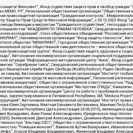
 "Мы против СПИДа", Камалягин Денис Николаевич, Маркелов Сергей Евгеньевич, Пономарев Лев Александрович, Савицкая Людмила Алексеевна, Автономная некоммерческая организация "Центр по работе с проблемой насилия "НАСИЛИЮ.НЕТ", Межрегиональный профессиональный союз работников здравоохранения "Альянс врачей", Юридическое лицо, зарегистрированное в Латвийской Республике, SIA "Medusa Project" (регистрационный номер 40103797863, дата регистрации 10.06.2014), Некоммерческая организация "Фонд по борьбе с коррупцией", Автономная некоммерческая организация "Институт права и публичной политики", Баданин Роман Сергеевич, Гликин Максим Александрович, Железнова Мария Михайловна, Лукьянова Юлия Сергеевна, Маетная Елизавета Витальевна, Маняхин Петр Борисович, Чуракова Ольга Владимировна, Ярош Юлия Петровна, Юридическое лицо "The Insider SIA", зарегистрированное в Риге, Латвийская Республика (дата регистрации 26.06.2015), являющееся администратором доменного имени интернет-издания "The Insider SIA", https://theins.ru, Постернак Алексей Евгеньевич, Рубин Михаил Аркадьевич, Анин Роман Александрович, Юридическое лицо Istories fonds, зарегистрированное в Латвийской Республике (регистрационный номер 50008295751, дата регистрации 24.02.2020), Великовский Дмитрий Александрович, Долинина Ирина Николаевна, Мароховская Алеся Алексеевна, Шлейнов Роман Юрьевич, Шмагун Олеся Валентиновна, Общество с ограниченной ответственностью "Альтаир 2021", Общество с ограниченной ответственностью "Вега 2021", Общество с ограниченной ответственностью "Главный редактор 2021", Общество с ограниченной ответственностью "Ромашки монолит", Важенков Артем Валерьевич, Ивановская областная общественная организация "Центр гендерных исследований", Гурман Юрий Альбертович, Медиапроект "ОВД-Инфо", Егоров Владимир Владимирович, Жилинский Владимир Александрович, Общество с ограниченной ответственностью "ЗП", Иванова София Юрьевна, Карезина Инна Павловна, Кильтау Екатерина Викторовна, Петров Алексей Викторович, Пискунов Сергей Евгеньевич, Смирнов Сергей Сергеевич, Тихонов Михаил Сергеевич, Общество с ограниченной ответственностью "ЖУРНАЛИСТ-ИНОСТРАННЫЙ АГЕНТ", Арапова Галина Юрьевна, Вольтская Татьяна Анатольевна, Американская компания "Mason G.E.S. Anonymous Foundation" (США), являющаяся владельцем интернет-издания https://mnews.world/, Компания "Stichting Bellingcat", зарегистрированная в Нидерландах (дата регистрации 11.07.2018), Захаров Андрей Вячеславович, Клепиковская Екатерина Дмитриевна, Общество с ограниченной ответственностью "МЕМО", Перл Роман Александрович, Симонов Евгений Алексеевич, Соловьева Елена Анатольевна, Сотников Даниил Владимирович, Сурначева Елизавета Дмитриевна, Автономная некоммерческая организация по защите прав человека и информированию населения "Якутия – Наше Мнение", Общество с ограниченной ответственностью "Москоу диджитал медиа", с 26.01.2023 Общество с ограниченной ответственностью "Чайка Белые сады", Ветошкина Валерия Валерьевна, Заговора Максим Александрович, Межрегиональное общественное движение "Российская ЛГБТ - сеть", Оленичев Максим Владимирович, Павлов Иван Юрьевич, Скворцова Елена Сергеевна, Общество с ограниченной ответственностью "Как бы инагент", Кочетков Игорь Викторович, Общество с ограниченной ответственностью "Честные выборы", Еланчик Олег Александрович, Общество с ограниченной ответственностью "Нобелевский призыв", Гималова Регина Эмилевна, Григорьев Андрей Валерьевич, Григорьева Алина Александровна, Ассоциация по содействию защите прав призывников, альтернативнослужащих и военнослужащих "Правозащитная группа "Гражданин.Армия.Право", Хисамова Регина Фаритовна, Автономная некоммерческая организация по реализации социально-правовых программ "Лилит"