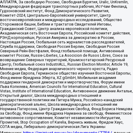
АЛЛАТРА, За свободную Россию, Свободная Бурятия, Uralic, UnKremlin,
Международная федерация транспортных рабочих, ИстЧам Финланд,
Гудзоновский институт, Фонд Демократического Развития,
Комитет-2024, Центрально-Европейский университет, Центр
восточноевропейских и международных исследований, Общество
Сторожевой башни, Библии и трактатов Свидетелей Иеговы,
Гражданский Совет, Центр анализа европейской политики,
Академическая сеть Восточная Европа, Российский комитет действия,
РЭНД корпорейшн, Русская Америка за демократию в России,
Настоящая Россия, Глобальная сеть журналистов-расследователей,
Служба поддержки, Свободная Россия Берлин, Свободная Россия
Северный Рейн-Вестфалия, Фонд глобальной помощи, Антивоенный
комитет России, Russie-Libertes, La Asocicion de Rusos Libres, Союз за
возвращение Северных территорий, Крымскотатарский Ресурсный
Центр, Глобальный союз IndustriALL, Russian Election Monitor, Article 19,
Мнение медиа, Федерация анархического черного креста, Радио
Свободная Европа, Германское общество изучения Восточной Европы,
Фонд имени Фридриха Эберта, XZ gGmbH, Мобильная академия
поддержки гендерной демократии и миротворчества, Форум имени
Льва Копелева, American Councils for International Education, Cultural
Vistas, Institute of International Education, Антивоенное движение Антальи,
Открытый диалог, Школа международных отношений и
государственной политики им Питера Мунка, Российско-канадский
демократический альянс, Школа международных отношений им
Нормана Патерсона, Центр Гражданских Свобод, Фонд Бориса Немцова
за Свободу, Фонд имени Фридриха Науманна за свободу, Феминистское
антивоенное сопротивление, Комитет независимости Ингушетии,
Прометей, Stop Occupation of Karelia, Вернись живым, Фридом Хаус,
СОТА медиа, Либерально-демократическая Лига Украины