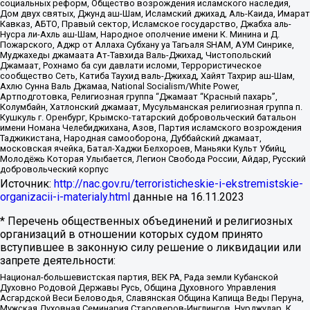
социальных реформ, Общество возрождения исламского наследия,
Дом двух святых, Джунд аш-Шам, Исламский джихад, Аль-Каида, Имарат
Кавказ, АБТО, Правый сектор, Исламское государство, Джабха аль-
Нусра ли-Ахль аш-Шам, Народное ополчение имени К. Минина и Д.
Пожарского, Аджр от Аллаха Субхану уа Тагьаля SHAM, АУМ Синрике,
Муджахеды джамаата Ат-Тавхида Валь-Джихад, Чистопольский
Джамаат, Рохнамо ба суи давлати исломи, Террористическое
сообщество Сеть, Катиба Таухид валь-Джихад, Хайят Тахрир аш-Шам,
Ахлю Сунна Валь Джамаа, National Socialism/White Power,
Артподготовка, Религиозная группа “Джамаат “Красный пахарь”,
Колумбайн, Хатлонский джамаат, Мусульманская религиозная группа п.
Кушкуль г. Оренбург, Крымско-татарский добровольческий батальон
имени Номана Челебиджихана, Азов, Партия исламского возрождения
Таджикистана, Народная самооборона, Дуббайский джамаат,
московская ячейка, Батал-Хаджи Белхороев, Маньяки Культ Убийц,
Молодёжь Которая Улыбается, Легион Свобода России, Айдар, Русский
добровольческий корпус
Источник:
http://nac.gov.ru/terroristicheskie-i-ekstremistskie-
organizacii-i-materialy.html
данные на
16.11.2023
* Перечень общественных объединений и религиозных
организаций в отношении которых судом принято
вступившее в законную силу решение о ликвидации или
запрете деятельности:
Национал-большевистская партия, ВЕК РА, Рада земли Кубанской
Духовно Родовой Державы Русь, Община Духовного Управления
Асгардской Веси Беловодья, Славянская Община Капища Веды Перуна,
Мужская Духовная Семинария Староверов-Инглингов, Нурджулар, К