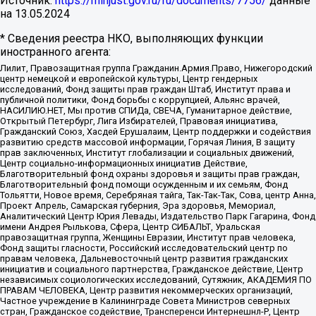
Источник:
https://minjust.gov.ru/ru/documents/7756/
данные
на
13.05.2024
* Сведения реестра НКО, выполняющих функции
иностранного агента:
Лилит, Правозащитная группа Гражданин.Армия.Право, Нижегородский
центр немецкой и европейской культуры, Центр гендерных
исследований, Фонд защиты прав граждан Штаб, Институт права и
публичной политики, Фонд борьбы с коррупцией, Альянс врачей,
НАСИЛИЮ.НЕТ, Мы против СПИДа, СВЕЧА, Гуманитарное действие,
Открытый Петербург, Лига Избирателей, Правовая инициатива,
Гражданский Союз, Хасдей Ерушалаим, Центр поддержки и содействия
развитию средств массовой информации, Горячая Линия, В защиту
прав заключенных, Институт глобализации и социальных движений,
Центр социально-информационных инициатив Действие,
Благотворительный фонд охраны здоровья и защиты прав граждан,
Благотворительный фонд помощи осужденным и их семьям, Фонд
Тольятти, Новое время, Серебряная тайга, Так-Так-Так, Сова, центр Анна,
Проект Апрель, Самарская губерния, Эра здоровья, Мемориал,
Аналитический Центр Юрия Левады, Издательство Парк Гагарина, Фонд
имени Андрея Рылькова, Сфера, Центр СИБАЛЬТ, Уральская
правозащитная группа, Женщины Евразии, Институт прав человека,
Фонд защиты гласности, Российский исследовательский центр по
правам человека, Дальневосточный центр развития гражданских
инициатив и социального партнерства, Гражданское действие, Центр
независимых социологических исследований, Сутяжник, АКАДЕМИЯ ПО
ПРАВАМ ЧЕЛОВЕКА, Центр развития некоммерческих организаций,
Частное учреждение в Калининграде Совета Министров северных
стран, Гражданское содействие, Трансперенси Интернешнл-Р, Центр