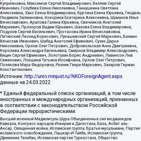
Куприяновна, Максимов Сергей Владимирович, Беляев Сергей
Иванович, Голубева Елена Николаевна, Ганнушкина Светлана
Алексеевна, Закс Елена Владимировна, Буртина Елена Юрьевна, Гендель
Людмила Залмановна, Кокорина Екатерина Алексеевна, Шуманов Илья
Вячеславович, Арапова Галина Юрьевна, Свечников Анатолий
Мариевич, Прохоров Вадим Юрьевич, Шахова Елена Владимировна,
Подузов Сергей Васильевич, Протасова Ирина Вячеславовна,
Литинский Леонид Борисович, Лукашевский Сергей Маркович, Бахмин
Вячеслав Иванович, Шабад Анатолий Ефимович, Сухих Дарья
Николаевна, Орлов Олег Петрович, Добровольская Анна Дмитриевна,
Королева Александра Евгеньевна, Смирнов Владимир Александрович,
Вицин Сергей Ефимович, Золотухин Борис Андреевич, Левинсон Лев
Семенович, Локшина Татьяна Иосифовна, Орлов Олег Петрович,
Полякова Мара Федоровна, Резник Генри Маркович, Захаров Герман
Константинович
Источник:
http://unro.minjust.ru/NKOForeignAgent.aspx
данные на
24.03.2022
* Единый федеральный список организаций, в том числе
иностранных и международных организаций, признанных
в соответствии с законодательством Российской
Федерации террористическими:
Высший военный Маджлисуль Шура Объединенных сил моджахедов
Кавказа, Конгресс народов Ичкерии и Дагестана, База, Асбат аль-
Ансар, Священная война, Исламская группа, Братья-мусульмане, Партия
исламского освобождения, Лашкар-И-Тайба, Исламская группа,
Движение Талибан, Исламская партия Туркестана, Общество