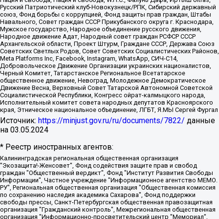
Русский Патриотический клуб-Новокузнецк/РПК, Сибирский державный
союз, Фонд борьбы с коррупцией, Фонд защиты прав граждан, Штабы
Навального, Совет граждан СССР Прикубанского округа г. Краснодара,
Мужское государство, Народное объединение русского движения,
Народное движение Адат, Народный совет граждан РСФСР СССР
Архангельской области, Проект Штурм, Граждане СССР, Держава Союз
Советских Светлых Родов, Совет Советских Социалистических Районов,
Meta Platforms Inc, Facebook, Instagram, WhatsApp, СИЧ-С14,
Добровольческое Движение Организации украинских националистов,
Черный Комитет, Татарстанское Региональное Всетатарское
общественное движение, Невоград, Молодежное Демократическое
Движение Весна, Верховный Совет Татарской Автономной Советской
Социалистической Республики, Конгресс ойрат-калмыцкого народа,
Исполнительный комитет совета народных депутатов Красноярского
края, Этническое национальное объединение, ЛГБТ, Я.МЫ Сергей Фургал
Источник:
https://minjust.gov.ru/ru/documents/7822/
данные
на
03.05.2024
* Реестр иностранных агентов:
Калининградская региональная общественная организация "Экозащита!-Женсовет", Фонд содействия защите прав и свобод граждан "Общественный вердикт", Фонд "Институт Развития Свободы Информации", Частное учреждение "Информационное агентство МЕМО. РУ", Региональная общественная организация "Общественная комиссия по сохранению наследия академика Сахарова", Фонд поддержки свободы прессы, Санкт-Петербургская общественная правозащитная организация "Гражданский контроль", Межрегиональная общественная организация "Информационно-просветительский центр "Мемориал", Региональный Фонд "Центр Защиты Прав Средств Массовой Информации", с 05.12.2023 Фонд "Центр Защиты Прав Средств массовой информации", Региональная общественная благотворительная организация помощи беженцам и мигрантам "Гражданское содействие", Негосударственное образовательное учреждение дополнительного профессионального образования (повышение квалификации) специалистов "АКАДЕМИЯ ПО ПРАВАМ ЧЕЛОВЕКА", Свердловская региональная общественная организация "Сутяжник", Автономная некоммерческая организация "Центр независимых социологических исследований", Союз общественных объединений "Российский исследовательский центр по правам человека", Региональное общественное учреждение научно-информационный центр "МЕМОРИАЛ", Некоммерческая организация "Фонд защиты гласности", Автономная некоммерческая организация "Институт прав человека", Городская общественная организация "Екатеринбургское общество "МЕМОРИАЛ", Городская общественная организация "Рязанское историко-просветительское и правозащитное общество "Мемориал" (Рязанский Мемориал), Челябинский региональный орган общественной самодеятельности – женское общественное объединение "Женщины Евразии", Челябинский региональный орган общественной самодеятельности "Уральская правозащитная группа", Фонд содействия защите здоровья и социальной справедливости имени Андрея Рылькова, Автономная Некоммерческая Организация "Аналитический Центр Юрия Левады", Автономная некоммерческая организация социальной поддержки населения "Проект Апрель", Региональная общественная организация помощи женщинам и детям, находящимся в кризисной ситуации "Информационно-методический центр "Анна", Фонд содействия развитию массовых коммуникаций и правовому просвещению "Так-так-Так", Фонд содействия устойчивому развитию "Серебряная тайга", Свердловский региональный общественный фонд социальных проектов "Новое время", "Idel.Реалии", Кавказ.Реалии, Крым.Реалии, Телеканал Настоящее Время, Татаро-башкирская служба Радио Свобода (Azatliq Radiosi), Радио Свободная Европа/Радио Свобода (PCE/PC), "Сибирь.Реалии", "Фактограф", Благотворительный фонд помощи осужденным и их семьям, Автономная некоммерческая организация "Институт глобализации и социальных движений", Фонд "В защиту прав заключенных", Частное учреждение "Центр поддержки и содействия развитию средств массовой информации", Пензенский региональный общественный благотворительный фонд "Гражданский союз", "Север.Реалии", Некоммерческая организация Фонд "Правовая инициатива", Общество с ограниченной ответственностью "Радио Свободная Европа/Радио Свобода", Чешское информационное агентство "MEDIUM-ORIENT", Красноярская региональная общественная организация "Мы против СПИДа", Камалягин Денис Николаевич, Маркелов Сергей Евгеньевич, Пономарев Лев Александрович, Савицкая Людмила Алексеевна, Автономная некоммерческая организация "Центр по работе с проблемой насилия "НАСИЛИЮ.НЕТ", Межрегиональный профессиональный союз работников здравоохранения "Альянс врачей", Юридическое лицо, зарегистрированное в Латвийской Республике, SIA "Medusa Project" (регистрационный номер 40103797863, дата регистрации 10.06.2014), Некоммерческая организация "Фонд по борьбе с коррупцией", Автономная некоммерческая организация "Институт права и публичной политики", Баданин Роман Сергеевич, Гликин Максим Александрович, Железнова Мария Михайловна, Лукьянова Юлия Сергеевна, Маетная Елизавета Витальевна, Маняхин Петр Борисович, Чуракова Ольга Владимировна, Ярош Юлия Петровна, Юридическое лицо "The Insider SIA", зарегистрированное в Риге, Латвийская Республика (дата регистрации 26.06.2015), являющееся администратором доменного имени интернет-издания "The Insider SIA", https://theins.ru, Постернак Алексей Евгеньевич, Рубин Михаил Аркадьевич, Анин Роман Александрович, Юридическое лицо Istories fonds, зарегистрированное в Латвийской Республике (регистрационный номер 50008295751, дата регистрации 24.02.2020), Великовский Дмитрий Александрович, Долинина Ирина Николаевна, Мароховская Алеся Алексеевна, Шлейнов Роман Юрьевич, Шмагун Олеся Валентиновна, Общество с ограниченной ответственностью "Альтаир 2021", Общество с ограниченной ответственностью "Вега 2021", Общество с ограниченной ответственностью "Главный редактор 2021", Общество с ограниченной ответственностью "Ромашки монолит", Важенков Артем Валерьевич, Ивановская областная общественная организация "Центр гендерных исследований", Гурман Юрий Альбертович, Медиапроект "ОВД-Инфо", Егоров Владимир Владимирович, Жилинский Владимир Александрович, Общество с ограниченной ответственностью "ЗП", Иванова София Юрьевна, Карезина Инна Павловна, Кильтау Екатерина Викторовна, Петров Алексей Викторович, Пискунов Сергей Евгеньевич, Смирнов Сергей Сергеевич, Тихонов Михаил Сергеевич, Общество с ограниченной ответственностью "ЖУРНАЛИСТ-ИНОСТРАННЫЙ АГЕНТ", Арапова Галина Юрьевна, Вольтская Татьяна Анатольевна, Американская компания "Mason G.E.S. Anonymous Foundation" (США), являющаяся владельцем интернет-издания https://mnews.world/, Компания "Stichting Bellingcat", зарегистрированная в Нидерландах (дата регистрации 11.07.2018), Захаров Андрей Вячеславович, Клепиковская Екатерина Дмитриевна, Общество с ограниченной ответственностью "МЕМО", Перл Роман Александрович, Симонов Евгений Алексеевич, Соловьева Елена Анатольевна, Сотников Даниил Владимирович, Сурначева Елизавета Дмитриевна, Автономная некоммерческая организация по защите прав человека и информированию населения "Якутия – Наше Мнение", Общество с ограниченной ответственностью "Москоу диджитал медиа", с 26.01.2023 Общество с ограниченной ответственностью "Чайка Белые сады", Ветошкина Валерия Валерьевна, Заговора Максим Александрович, Межрегиональное общественное движение "Российская ЛГБТ - сеть", Оленичев Максим Владимирович, Павлов Иван Юрьевич, Скворцова Елена Сергеевна, Общество с ограниченной ответственностью "Как бы инагент", Кочетков Игорь Викторович, Общество с ограниченной ответственностью "Честные выборы", Еланчик Олег Александрович, Общество с ограниченной ответственностью "Нобелевский призыв", Гималова Регина Эмилевна, Григорьев Андрей Валерьевич, Григорьева Алина Александровна, Ассоциация по содействию защите прав призывников, альтернативнослужащих и военнослужащих "Правозащитная группа "Гражданин.Армия.Право", Хисамова Регина Фаритовна, Автономная некоммерческая организация по реализации социально-правовых программ "Лилит", Дальневосточное общественное движение "Маяк", Санкт-Петербургская ЛГБТ-инициативная группа "Выход", Инициативная группа ЛГБТ+ "Реверс", Алексеев Андрей Викторович, Бекбулатова Таисия Львовна, Беляев Иван Михайлович, Владыкина Елена Сергеевна, Гельман Марат Александрович, Никульшина Вероника Юрьевна, Толоконникова Надежда Андреевна, Шендерович Виктор Анатольевич, Общество с ограниченной ответственностью "Данное сообщение", Общество с ограниченной ответственностью Издательский дом "Новая глава", Айнбиндер Александра Александровна, Московский комьюнити-центр для ЛГБТ+инициатив, Благотворительный фонд развития филантропии, Deutsche Welle (Германия, Kurt-Schumacher-Strasse 3, 53113 Bonn), Борзунова Мария Михайловна, Воробьев Виктор Викторович, Голубева Анна Львовна, Константинова Алла Михайловна, Малкова Ирина Владимировна, Мурадов Мурад Абдулгалимович, Осетинская Елизавета Николаевна, Понасенков Евгений Николаевич, Ганапольский Матвей Юрьевич, Киселев Евгений Алексеевич, Борухович Ирина Григорьевна, Дремин Иван Тимофеевич, Дубровский Дмитрий Викторович, Красноярская региональная общественная организация поддержки и развития альтернативных образовательных технологий и межкультурных коммуникаций "ИНТЕРРА", Маяковская Екатерина Алексеевна, Фейгин Марк Захарович, Филимонов Андрей Викторович, Дзугкоева Регина Николаевна, Доброхотов Роман Александрович, Дудь Юрий Александрович, Елкин Сергей Владимирович, Кругликов Кирилл Игоревич, Сабунаева Мария Леонидовна, Семенов Алексей Владимирович, Шаинян Карен Багратович, Шульман Екатерина Михайловна, Асафьев Артур Валерьевич, Вахштайн Виктор Семенович, Венедиктов Алексей Алексеевич, Лушникова Екатерина Евгеньевна, Волков Леонид Михайлович, Невзоров Александр Глебович, Пархоменко Сергей Борисович, Сироткин Ярослав Николаевич, Кара-Мурза Владимир Владимирович, Баранова Наталья Владимировна, Гозман Леонид Яковлевич, Кагарлицкий Борис Юльевич, Климарев Михаил Валерьевич, Милов Владимир Станиславович, Автономная некоммерческая организация Краснодарский центр современного искусства "Типография", Моргенштерн Алишер Тагирович, Соболь Любовь Эдуардовна, Общество с ограниченной ответственностью "ЛИЗА НОРМ", Каспаров Гарри Кимович, Ходорковский Михаил Борисович, Общество с ограниченной ответственностью "Апрельские тезисы", Данилович Ирина Брониславовна, Кашин Олег Владимирович, Петров Николай Владимирович, Пивоваров Алексей Владимирович, Соколов Михаил Владимирович, Цветкова Юлия Владимировна, Чичваркин Евгений Александрович, Комитет против пыток/Команда против пыток, Общество с ограниченной ответственностью "Первый научный", Общество с ограниченной ответственностью "Вертолет и ко", Белоцерковская Вероника Борисовна, Кац Максим Евгеньевич, Лазарева Татьяна Юрьевна, Шаведдинов Руслан Табризович, Яшин Илья Валерьевич, Общество с ограниченной ответственностью "Иноагент ААВ", Алешковский Дмитрий Петрович, Альбац Евгения Марковна, Быков Дмитрий Львович, Галямина Юлия Евгеньевна, Лойко Сергей Леонидович, Мартынов Кирилл Константинович, Медведев Сергей Александрович, Крашенинников Федор Геннадиевич, Гордеева Катерина Вл