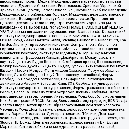
информации, Проект Медиа, Международное партнерство за права
человека, Духовное Управление Евангельских Христиан Украинской
Христианской Церкви, Новое Поколение, Духовное Учебное Заведение
Международный Библейский Колледж, Международное христианское
движение, Всемирный Институт Саентологических Предприятий,
Церковь Духовной Технологии, Европейская сеть организаций по
наблюдению за выборами, Республика Польша, СВОБОДНЫЙ ИДЕЛЬ-
УРАЛ, Ассоциация развития журналистики, IStories fonds, Королевский
Институт Международных Отношений, КРИМСЬКА ПРАВОЗАХИСНА
ГРУПА, Фонд имени Генриха Бёлля, Stichting Bellingcat, Bellingcat Ltd, The
Insider, Институт правовой инициативы Центральной и Восточной
Европы, Фонд Открытой Эстонии, Calvert 22 Foundation, Канадский
украинский конгресс, Институт Макдональда-Лорье, Украинская
национальная федерация Канады, Декабристы, Международный
научный центр им Вудро Вильсона, Свободная пресса, Возрождение,
Всеукраинский духовный центр , Риддл, Русский антивоенный комитет в
Швеции, Проект Медуза, Фонд Андрея Сахарова, Форум свободной
России, Лига Свободных Наций, Transparеncy International, Форум
Свободных Народов ПостРоссии, Солидарность с гражданским
движением в России – Solidarus, КрымSOS, Свободный университет,
Институт государственного управления, Форум гражданского общества
Россия, Беллона, Союз жителей островов Тисима и Хабомаи, Съезд
народных депутатов, Гринпис Интернешнл, Фонд борьбы с коррупцией
Инк, Завет церквей TCCN, Агора, Всемирный фонд природы, BDR Novaja
Gazeta-Europe, Алтай проект, Образовательный дом прав человека
Чернигов, Фонд Дом Прав Человека, Белорусский дом прав человека
имени Бориса Звозскова, Дом прав человека Тбилиси, Дом прав
человека Ереван, Дом прав человека Крым, Центр дикого лосося, TVR
Studios, ТВ Дождь, Центр европейских исследований им Вилфрида
Мартенса, Сетевое объединение журналистов расследователей,