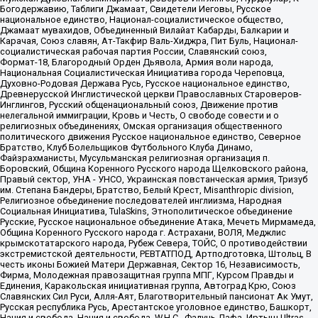
Богодержавию, Таблиги Джамаат, Свидетели Иеговы, Русское
национальное единство, Национал-социалистическое общество,
Джамаат мувахидов, Объединенный Вилайат Кабарды, Балкарии и
Карачая, Союз славян, Ат-Такфир Валь-Хиджра, Пит Буль, Национал-
социалистическая рабочая партия России, Славянский союз,
Формат-18, Благородный Орден Дьявола, Армия воли народа,
Национальная Социалистическая Инициатива города Череповца,
Духовно-Родовая Держава Русь, Русское национальное единство,
Древнерусской Инглистической церкви Православных Староверов-
Инглингов, Русский общенациональный союз, Движение против
нелегальной иммиграции, Кровь и Честь, О свободе совести и о
религиозных объединениях, Омская организация общественного
политического движения Русское национальное единство, Северное
Братство, Клуб Болельщиков Футбольного Клуба Динамо,
Файзрахманисты, Мусульманская религиозная организация п.
Боровский, Община Коренного Русского народа Щелковского района,
Правый сектор, УНА - УНСО, Украинская повстанческая армия, Тризуб
им. Степана Бандеры, Братство, Белый Крест, Misanthropic division,
Религиозное объединение последователей инглиизма, Народная
Социальная Инициатива, TulaSkins, Этнополитическое объединение
Русские, Русское национальное объединение Атака, Мечеть Мирмамеда,
Община Коренного Русского народа г. Астрахани, ВОЛЯ, Меджлис
крымскотатарского народа, Рубеж Севера, ТОЙС, О противодействии
экстремистской деятельности, РЕВТАТПОД, Артподготовка, Штольц, В
честь иконы Божией Матери Державная, Сектор 16, Независимость,
Фирма, Молодежная правозащитная группа МПГ, Курсом Правды и
Единения, Каракольская инициативная группа, Автоград Крю, Союз
Славянских Сил Руси, Алля-Аят, Благотворительный пансионат Ак Умут,
Русская республика Русь, Арестантское уголовное единство, Башкорт,
Нация и свобода, Нация и свобода, W.H.С., Фалунь Дафа, Иртыш Ultras,