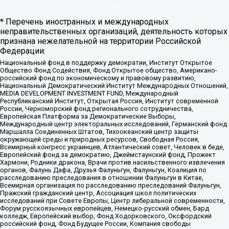
* Перечень иностранных и международных
неправительственных организаций, деятельность которых
признана нежелательной на территории Российской
Федерации:
Национальный фонд в поддержку демократии, Институт Открытое
Общество Фонд Содействия, Фонд Открытое общество, Американо-
российский фонд по экономическому и правовому развитию,
Национальный Демократический Институт Международных Отношений,
MEDIA DEVELOPMENT INVESTMENT FUND, Международный
Республиканский Институт, Открытая Россия, Институт современной
России, Черноморский фонд регионального сотрудничества,
Европейская Платформа за Демократические Выборы,
Международный центр электоральных исследований, Германский фонд
Маршалла Соединенных Штатов, Тихоокеанский центр защиты
окружающей среды и природных ресурсов, Свободная Россия,
Всемирный конгресс украинцев, Атлантический совет, Человек в беде,
Европейский фонд за демократию, Джеймстаунский фонд, Прожект
Хармони, Родники дракона, Врачи против насильственного извлечения
органов, Фалунь Дафа, Друзья Фалуньгун, Фалуньгун, Коалиция по
расследованию преследования в отношении Фалуньгун в Китае,
Всемирная организация по расследованию преследований Фалуньгун,
Пражский гражданский центр, Ассоциация школ политических
исследований при Совете Европы, Центр либеральной современности,
Форум русскоязычных европейцев, Немецко-русский обмен, Бард
колледж, Европейский выбор, Фонд Ходорковского, Оксфордский
российский фонд, Фонд Будущее России, Компания свободы