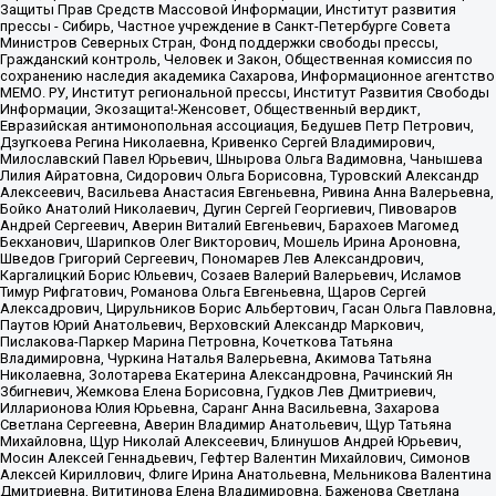
Защиты Прав Средств Массовой Информации, Институт развития
прессы - Сибирь, Частное учреждение в Санкт-Петербурге Совета
Министров Северных Стран, Фонд поддержки свободы прессы,
Гражданский контроль, Человек и Закон, Общественная комиссия по
сохранению наследия академика Сахарова, Информационное агентство
МЕМО. РУ, Институт региональной прессы, Институт Развития Свободы
Информации, Экозащита!-Женсовет, Общественный вердикт,
Евразийская антимонопольная ассоциация, Бедушев Петр Петрович,
Дзугкоева Регина Николаевна, Кривенко Сергей Владимирович,
Милославский Павел Юрьевич, Шнырова Ольга Вадимовна, Чанышева
Лилия Айратовна, Сидорович Ольга Борисовна, Туровский Александр
Алексеевич, Васильева Анастасия Евгеньевна, Ривина Анна Валерьевна,
Бойко Анатолий Николаевич, Дугин Сергей Георгиевич, Пивоваров
Андрей Сергеевич, Аверин Виталий Евгеньевич, Барахоев Магомед
Бекханович, Шарипков Олег Викторович, Мошель Ирина Ароновна,
Шведов Григорий Сергеевич, Пономарев Лев Александрович,
Каргалицкий Борис Юльевич, Созаев Валерий Валерьевич, Исламов
Тимур Рифгатович, Романова Ольга Евгеньевна, Щаров Сергей
Алексадрович, Цирульников Борис Альбертович, Гасан Ольга Павловна,
Паутов Юрий Анатольевич, Верховский Александр Маркович,
Пислакова-Паркер Марина Петровна, Кочеткова Татьяна
Владимировна, Чуркина Наталья Валерьевна, Акимова Татьяна
Николаевна, Золотарева Екатерина Александровна, Рачинский Ян
Збигневич, Жемкова Елена Борисовна, Гудков Лев Дмитриевич,
Илларионова Юлия Юрьевна, Саранг Анна Васильевна, Захарова
Светлана Сергеевна, Аверин Владимир Анатольевич, Щур Татьяна
Михайловна, Щур Николай Алексеевич, Блинушов Андрей Юрьевич,
Мосин Алексей Геннадьевич, Гефтер Валентин Михайлович, Симонов
Алексей Кириллович, Флиге Ирина Анатольевна, Мельникова Валентина
Дмитриевна, Вититинова Елена Владимировна, Баженова Светлана