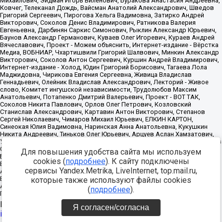
Для повышения удобства сайта мы используем
cookies (
подробнее
). К сайту подключены
сервисы Yandex.Metrika, LiveInternet, top.mail.ru,
которые также используют файлы cookies
(
подробнее
).
Источник:
https://minjust.gov.ru/uploaded/files/reestr-
Я согласен/согласна
inostrannyih-agentov-22-03-2024.pdf
данные на
22.03.2024