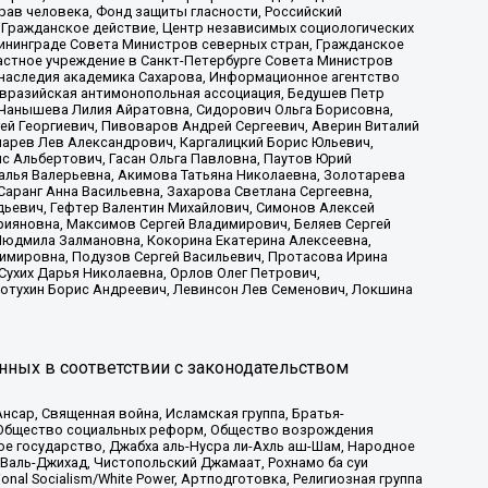
рав человека, Фонд защиты гласности, Российский
 Гражданское действие, Центр независимых социологических
ининграде Совета Министров северных стран, Гражданское
астное учреждение в Санкт-Петербурге Совета Министров
 наследия академика Сахарова, Информационное агентство
Евразийская антимонопольная ассоциация, Бедушев Петр
 Чанышева Лилия Айратовна, Сидорович Ольга Борисовна,
гей Георгиевич, Пивоваров Андрей Сергеевич, Аверин Виталий
марев Лев Александрович, Каргалицкий Борис Юльевич,
с Альбертович, Гасан Ольга Павловна, Паутов Юрий
алья Валерьевна, Акимова Татьяна Николаевна, Золотарева
аранг Анна Васильевна, Захарова Светлана Сергеевна,
дьевич, Гефтер Валентин Михайлович, Симонов Алексей
рияновна, Максимов Сергей Владимирович, Беляев Сергей
 Людмила Залмановна, Кокорина Екатерина Алексеевна,
имировна, Подузов Сергей Васильевич, Протасова Ирина
Сухих Дарья Николаевна, Орлов Олег Петрович,
отухин Борис Андреевич, Левинсон Лев Семенович, Локшина
нных в соответствии с законодательством
сар, Священная война, Исламская группа, Братья-
а, Общество социальных реформ, Общество возрождения
ое государство, Джабха аль-Нусра ли-Ахль аш-Шам, Народное
 Валь-Джихад, Чистопольский Джамаат, Рохнамо ба суи
nal Socialism/White Power, Артподготовка, Религиозная группа