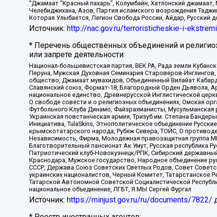
“Джамаат “Красный пахарь”, Колумбайн, Хатлонский джамаат, 
Челебиджихана, Азов, Партия исламского возрождения Таджи
Которая Улыбается, Легион Свобода России, Айдар, Русский 
Источник:
http://nac.gov.ru/terroristicheskie-i-ekstrem
* Перечень общественных объединений и религио
или запрете деятельности:
Национал-большевистская партия, ВЕК РА, Рада земли Кубан
Перуна, Мужская Духовная Семинария Староверов-Инглингов, 
общество, Джамаат мувахидов, Объединенный Вилайат Кабарды
Славянский союз, Формат-18, Благородный Орден Дьявола, А
национальное единство, Древнерусской Инглистической церк
О свободе совести и о религиозных объединениях, Омская ор
Футбольного Клуба Динамо, Файзрахманисты, Мусульманская р
Украинская повстанческая армия, Тризуб им. Степана Бандеры,
Инициатива, TulaSkins, Этнополитическое объединение Русски
крымскотатарского народа, Рубеж Севера, ТОЙС, О противоде
Независимость, Фирма, Молодежная правозащитная группа МПГ
Благотворительный пансионат Ак Умут, Русская республика Рус
Патриотический клуб-Новокузнецк/РПК, Сибирский державный 
Краснодара, Мужское государство, Народное объединение ру
СССР, Держава Союз Советских Светлых Родов, Совет Советски
украинских националистов, Черный Комитет, Татарстанское 
Татарской Автономной Советской Социалистической Республи
национальное объединение, ЛГБТ, Я.МЫ Сергей Фургал
Источник:
https://minjust.gov.ru/ru/documents/7822/
д
* Реестр иностранных агентов: