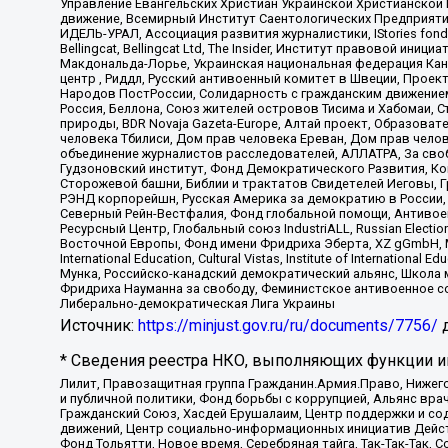
Управление Евангельских Христиан Украинской Христианской
движение, Всемирный Институт Саентологических Предприяти
ИДЕЛЬ-УРАЛ, Ассоциация развития журналистики, IStories fo
Bellingcat, Bellingcat Ltd, The Insider, Институт правовой ин
Макдональда-Лорье, Украинская национальная федерация Кан
центр , Риддл, Русский антивоенный комитет в Швеции, Проект
Народов ПостРоссии, Солидарность с гражданским движением 
Россия, Беллона, Союз жителей островов Тисима и Хабомаи, 
природы, BDR Novaja Gazeta-Europe, Алтай проект, Образова
человека Тбилиси, Дом прав человека Ереван, Дом прав челов
объединение журналистов расследователей, АЛЛАТРА, За своб
Гудзоновский институт, Фонд Демократического Развития, К
Сторожевой башни, Библии и трактатов Свидетелей Иеговы, Г
РЭНД корпорейшн, Русская Америка за демократию в России, 
Северный Рейн-Вестфалия, Фонд глобальной помощи, Антивоенн
Ресурсный Центр, Глобальный союз IndustriALL, Russian Electi
Восточной Европы, Фонд имени Фридриха Эберта, XZ gGmbH, М
International Education, Cultural Vistas, Institute of Intern
Мунка, Российско-канадский демократический альянс, Школа
Фридриха Науманна за свободу, Феминистское антивоенное соп
Либерально-демократическая Лига Украины
Источник:
https://minjust.gov.ru/ru/documents/7756/
д
* Сведения реестра НКО, выполняющих функции ин
Лилит, Правозащитная группа Гражданин.Армия.Право, Нижего
и публичной политики, Фонд борьбы с коррупцией, Альянс вр
Гражданский Союз, Хасдей Ерушалаим, Центр поддержки и сод
движений, Центр социально-информационных инициатив Дейс
Фонд Тольятти, Новое время, Серебряная тайга, Так-Так-Так,