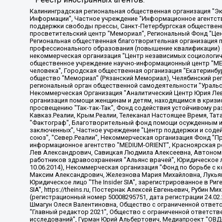
Калининградская региональная общественная организация "Экозащита!-Женсовет", Фонд содействия защите прав и свобод граждан "Общественный вердикт", Фонд "Институт Развития Свободы Информации", Частное учреждение "Информационное агентство МЕМО. РУ", Региональная общественная организация "Общественная комиссия по сохранению наследия академика Сахарова", Фонд поддержки свободы прессы, Санкт-Петербургская общественная правозащитная организация "Гражданский контроль", Межрегиональная общественная организация "Информационно-просветительский центр "Мемориал", Региональный Фонд "Центр Защиты Прав Средств Массовой Информации", с 05.12.2023 Фонд "Центр Защиты Прав Средств массовой информации", Региональная общественная благотворительная организация помощи беженцам и мигрантам "Гражданское содействие", Негосударственное образовательное учреждение дополнительного профессионального образования (повышение квалификации) специалистов "АКАДЕМИЯ ПО ПРАВАМ ЧЕЛОВЕКА", Свердловская региональная общественная организация "Сутяжник", Автономная некоммерческая организация "Центр независимых социологических исследований", Союз общественных объединений "Российский исследовательский центр по правам человека", Региональное общественное учреждение научно-информационный центр "МЕМОРИАЛ", Некоммерческая организация "Фонд защиты гласности", Автономная некоммерческая организация "Институт прав человека", Городская общественная организация "Екатеринбургское общество "МЕМОРИАЛ", Городская общественная организация "Рязанское историко-просветительское и правозащитное общество "Мемориал" (Рязанский Мемориал), Челябинский региональный орган общественной самодеятельности – женское общественное объединение "Женщины Евразии", Челябинский региональный орган общественной самодеятельности "Уральская правозащитная группа", Фонд содействия защите здоровья и социальной справедливости имени Андрея Рылькова, Автономная Некоммерческая Организация "Аналитический Центр Юрия Левады", Автономная некоммерческая организация социальной поддержки населения "Проект Апрель", Региональная общественная организация помощи женщинам и детям, находящимся в кризисной ситуации "Информационно-методический центр "Анна", Фонд содействия развитию массовых коммуникаций и правовому просвещению "Так-так-Так", Фонд содействия устойчивому развитию "Серебряная тайга", Свердловский региональный общественный фонд социальных проектов "Новое время", "Idel.Реалии", Кавказ.Реалии, Крым.Реалии, Телеканал Настоящее Время, Татаро-башкирская служба Радио Свобода (Azatliq Radiosi), Радио Свободная Европа/Радио Свобода (PCE/PC), "Сибирь.Реалии", "Фактограф", Благотворительный фонд помощи осужденным и их семьям, Автономная некоммерческая организация "Институт глобализации и социальных движений", Фонд "В защиту прав заключенных", Частное учреждение "Центр поддержки и содействия развитию средств массовой информации", Пензенский региональный общественный благотворительный фонд "Гражданский союз", "Север.Реалии", Некоммерческая организация Фонд "Правовая инициатива", Общество с ограниченной ответственностью "Радио Свободная Европа/Радио Свобода", Чешское информационное агентство "MEDIUM-ORIENT", Красноярская региональная общественная организация