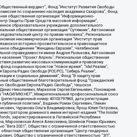
, Дальневосточное общественное движение "Маяк", Санкт-Петербургская ЛГБТ-инициативная группа "Выход", Инициативная группа ЛГБТ+ "Реверс", Алексеев Андрей Викторович, Бекбулатова Таисия Львовна, Беляев Иван Михайлович, Владыкина Елена Сергеевна, Гельман Марат Александрович, Никульшина Вероника Юрьевна, Толоконникова Надежда Андреевна, Шендерович Виктор Анатольевич, Общество с ограниченной ответственностью "Данное сообщение", Общество с ограниченной ответственностью Издательский дом "Новая глава", Айнбиндер Александра Александровна, Московский комьюнити-центр для ЛГБТ+инициатив, Благотворительный фонд развития филантропии, Deutsche Welle (Германия, Kurt-Schumacher-Strasse 3, 53113 Bonn), Борзунова Мария Михайловна, Воробьев Виктор Викторович, Голубева Анна Львовна, Константинова Алла Михайловна, Малкова Ирина Владимировна, Мурадов Мурад Абдулгалимович, Осетинская Елизавета Николаевна, Понасенков Евгений Николаевич, Ганапольский Матвей Юрьевич, Киселев Евгений Алексеевич, Борухович Ирина Григорьевна, Дремин Иван Тимофеевич, Дубровский Дмитрий Викторович, Красноярская региональная общественная организация поддержки и развития альтернативных образовательных технологий и межкультурных коммуникаций "ИНТЕРРА", Маяковская Екатерина Алексеевна, Фейгин Марк Захарович, Филимонов Андрей Викторович, Дзугкоева Регина Николаевна, Доброхотов Роман Александрович, Дудь Юрий Александрович, Елкин Сергей Владимирович, Кругликов Кирилл Игоревич, Сабунаева Мария Леонидовна, Семенов Алексей Владимирович, Шаинян Карен Багратович, Шульман Екатерина Михайловна, Асафьев Артур Валерьевич, Вахштайн Виктор Семенович, Венедиктов Алексей Алексеевич, Лушникова Екатерина Евгеньевна, Волков Леонид Михайлович, Невзоров Александр Глебович, Пархоменко Сергей Борисович, Сироткин Ярослав Николаевич, Кара-Мурза Владимир Владимирович, Баранова Наталья Владимировна, Гозман Леонид Яковлевич, Кагарлицкий Борис Юльевич, Климарев Михаил Валерьевич, Милов Владимир Станиславович, Автономная некоммерческая организация Краснодарский центр современного искусства "Типография", Моргенштерн Алишер Тагирович, Соболь Любовь Эдуардовна, Общество с ограниченной ответственностью "ЛИЗА НОРМ", Каспаров Гарри Кимович, Ходорковский Михаил Борисович, Общество с ограниченной ответственностью "Апрельские тезисы", Данилович Ирина Брониславовна, Кашин Олег Владимирович, Петров Николай Владимирович, Пивоваров Алексей Владимирович, Соколов Михаил Владимирович, Цветкова Юлия Владимировна, Чичваркин Евгений Александрович, Комитет против пыток/Команда против пыток, Общество с ограниченной ответственностью "Первый научный", Общество с ограниченной ответственностью "Вертолет и ко", Белоцерковская Вероника Борисовна, Кац Максим Евгеньевич, Лазарева Татьяна Юрьевна, Шаведдинов Руслан Табризович, Яшин Илья Валерьевич, Общество с ограниченной ответственностью "Иноагент ААВ", Алешковский Дмитрий Петрович, Альбац Евгения Марковна, Быков Дмитрий Львович, Галямина Юлия Евгеньевна, Лойко Сергей Леонидович, Мартынов Кирилл Константинович, Медведев Сергей Александрович, Крашенинников Федор Геннадиевич, Гордеева Катерина Вл