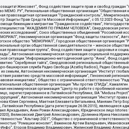
 "Мы против СПИДа", Камалягин Денис Николаевич, Маркелов Сергей Евгеньевич, Пономарев Лев Александрович, Савицкая Людмила Алексеевна, Автономная некоммерческая организация "Центр по работе с проблемой насилия "НАСИЛИЮ.НЕТ", Межрегиональный профессиональный союз работников здравоохранения "Альянс врачей", Юридическое лицо, зарегистрированное в Латвийской Республике, SIA "Medusa Project" (регистрационный номер 40103797863, дата регистрации 10.06.2014), Некоммерческая организация "Фонд по борьбе с коррупцией", Автономная некоммерческая организация "Институт права и публичной политики", Баданин Роман Сергеевич, Гликин Максим Александрович, Железнова Мария Михайловна, Лукьянова Юлия Сергеевна, Маетная Елизавета Витальевна, Маняхин Петр Борисович, Чуракова Ольга Владимировна, Ярош Юлия Петровна, Юридическое лицо "The Insider SIA", зарегистрированное в Риге, Латвийская Республика (дата регистрации 26.06.2015), являющееся администратором доменного имени интернет-издания "The Insider SIA", https://theins.ru, Постернак Алексей Евгеньевич, Рубин Михаил Аркадьевич, Анин Роман Александрович, Юридическое лицо Istories fonds, зарегистрированное в Латвийской Республике (регистрационный номер 50008295751, дата регистрации 24.02.2020), Великовский Дмитрий Александрович, Долинина Ирина Николаевна, Мароховская Алеся Алексеевна, Шлейнов Роман Юрьевич, Шмагун Олеся Валентиновна, Общество с ограниченной ответственностью "Альтаир 2021", Общество с ограниченной ответственностью "Вега 2021", Общество с ограниченной ответственностью "Главный редактор 2021", Общество с ограниченной ответственностью "Ромашки монолит", Важенков Артем Валерьевич, Ивановская областная общественная организация "Центр гендерных исследований", Гурман Юрий Альбертович, Медиапроект "ОВД-Инфо", Егоров Владимир Владимирович, Жилинский Владимир Александрович, Общество с ограниченной ответственностью "ЗП", Иванова София Юрьевна, Карезина Инна Павловна, Кильтау Екатерина Викторовна, Петров Алексей Викторович, Пискунов Сергей Евгеньевич, Смирнов Сергей Сергеевич, Тихонов Михаил Сергеевич, Общество с ограниченной ответственностью "ЖУРНАЛИСТ-ИНОСТРАННЫЙ АГЕНТ", Арапова Галина Юрьевна, Вольтская Татьяна Анатольевна, Американская компания "Mason G.E.S. Anonymous Foundation" (США), являющаяся владельцем интернет-издания https://mnews.world/, Компания "Stichting Bellingcat", зарегистрированная в Нидерландах (дата регистрации 11.07.2018), Захаров Андрей Вячеславович, Клепиковская Екатерина Дмитриевна, Общество с ограниченной ответственностью "МЕМО", Перл Роман Александрович, Симонов Евгений Алексеевич, Соловьева Елена Анатольевна, Сотников Даниил Владимирович, Сурначева Елизавета Дмитриевна, Автономная некоммерческая организация по защите прав человека и информированию населения "Якутия – Наше Мнение", Общество с ограниченной ответственностью "Москоу диджитал медиа", с 26.01.2023 Общество с ограниченной ответственностью "Чайка Белые сады", Ветошкина Валерия Валерьевна, Заговора Максим Александрович, Межрегиональное общественное движение "Российская ЛГБТ - сеть", Оленичев Максим Владимирович, Павлов Иван Юрьевич, Скворцова Елена Сергеевна, Общество с ограниченной ответственностью "Как бы инагент", Кочетков Игорь Викторович, Общество с ограниченной ответственностью "Честные выборы", Еланчик Олег Александрович, Общество с ограниченной ответственностью "Нобелевский призыв", Гималова Регина Эмилевна, Григорьев Андрей Валерьевич, Григорьева Алина Александровна, Ассоциация по содействию защите прав призывников, альтернативнослужащих и военнослужащих "Правозащитная группа "Гражданин.Армия.Право", Хисамова Регина Фаритовна, Автономная некоммерческая организация по реализации социально-правовых программ "Лилит"