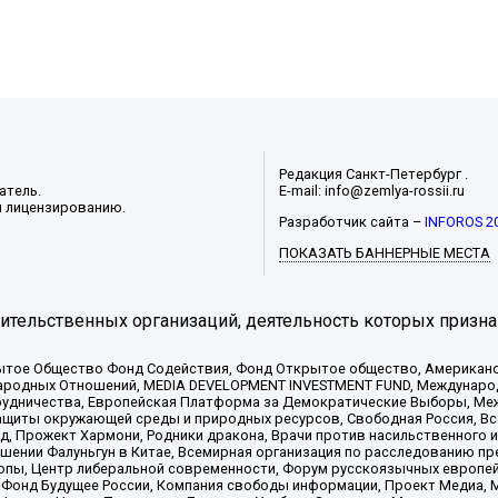
Редакция Санкт-Петербург .
атель.
E-mail: info@zemlya-rossii.ru
и лицензированию.
Разработчик сайта –
INFOROS 2
ПОКАЗАТЬ БАННЕРНЫЕ МЕСТА
тельственных организаций, деятельность которых призна
ытое Общество Фонд Содействия, Фонд Открытое общество, Американо
родных Отношений, MEDIA DEVELOPMENT INVESTMENT FUND, Международн
рудничества, Европейская Платформа за Демократические Выборы, Ме
щиты окружающей среды и природных ресурсов, Свободная Россия, Все
, Прожект Хармони, Родники дракона, Врачи против насильственного и
шении Фалуньгун в Китае, Всемирная организация по расследованию пр
опы, Центр либеральной современности, Форум русскоязычных европей
Фонд Будущее России, Компания свободы информации, Проект Медиа, 