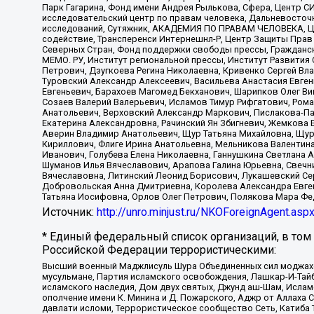
Парк Гагарина, Фонд имени Андрея Рылькова, Сфера, Центр С
исследовательский центр по правам человека, Дальневосточн
исследований, Сутяжник, АКАДЕМИЯ ПО ПРАВАМ ЧЕЛОВЕКА, Це
содействие, Трансперенси Интернешнл-Р, Центр Защиты Прав
Северных Стран, Фонд поддержки свободы прессы, Гражданск
МЕМО. РУ, Институт региональной прессы, Институт Развити
Петрович, Дзугкоева Регина Николаевна, Кривенко Сергей В
Туровский Александр Алексеевич, Васильева Анастасия Евген
Евгеньевич, Барахоев Магомед Бекханович, Шарипков Олег В
Созаев Валерий Валерьевич, Исламов Тимур Рифгатович, Рома
Анатольевич, Верховский Александр Маркович, Пислакова-Па
Екатерина Александровна, Рачинский Ян Збигневич, Жемкова 
Аверин Владимир Анатольевич, Щур Татьяна Михайловна, Щур
Кириллович, Флиге Ирина Анатольевна, Мельникова Валентин
Иванович, Голубева Елена Николаевна, Ганнушкина Светлана 
Шуманов Илья Вячеславович, Арапова Галина Юрьевна, Свечн
Вячеславовна, Литинский Леонид Борисович, Лукашевский Се
Добровольская Анна Дмитриевна, Королева Александра Евген
Татьяна Иосифовна, Орлов Олег Петрович, Полякова Мара Фе
Источник:
http://unro.minjust.ru/NKOForeignAgent.asp
* Единый федеральный список организаций, в том
Российской Федерации террористическими:
Высший военный Маджлисуль Шура Объединенных сил моджахедо
мусульмане, Партия исламского освобождения, Лашкар-И-Тай
исламского наследия, Дом двух святых, Джунд аш-Шам, Ислам
ополчение имени К. Минина и Д. Пожарского, Аджр от Аллаха 
давлати исломи, Террористическое сообщество Сеть, Катиба Та