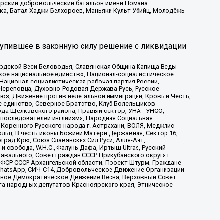
атарский добровольческий батальон имени Номана
ка, Батал-Хаджи Белхороев, Маньяки Культ Убийц, Молодёжь
тупившее в законную силу решение о ликвидации
ардской Веси Беловодья, Славянская Община Капища Веды
ское национальное единство, Национал-социалистическое
 Национал-социалистическая рабочая партия России,
Череповца, Духовно-Родовая Держава Русь, Русское
з, Движение против нелегальной иммиграции, Кровь и Честь,
е единство, Северное Братство, Клуб Болельщиков
ода Щелковского района, Правый сектор, УНА - УНСО,
ие последователей инглиизма, Народная Социальная
 Коренного Русского народа г. Астрахани, ВОЛЯ, Меджлис
льц, В честь иконы Божией Матери Державная, Сектор 16,
рад Крю, Союз Славянских Сил Руси, Алля-Аят,
 свобода, W.H.С., Фалунь Дафа, Иртыш Ultras, Русский
вального, Совет граждан СССР Прикубанского округа г.
ФСР СССР Архангельской области, Проект Штурм, Граждане
, WhatsApp, СИЧ-С14, Добровольческое Движение Организации
жное Демократическое Движение Весна, Верховный Совет
та народных депутатов Красноярского края, Этническое