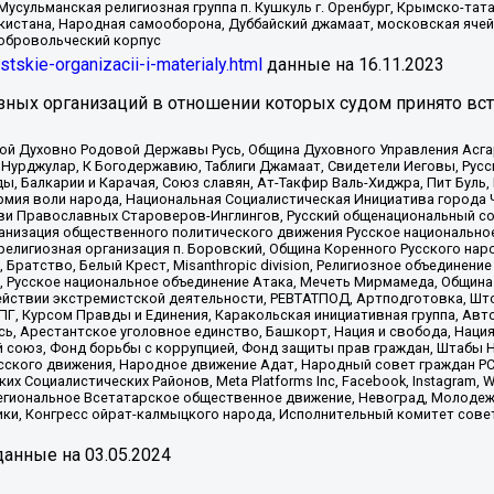
Мусульманская религиозная группа п. Кушкуль г. Оренбург, Крымско-т
кистана, Народная самооборона, Дуббайский джамаат, московская ячей
добровольческий корпус
istskie-organizacii-i-materialy.html
данные на
16.11.2023
зных организаций в отношении которых судом принято вс
ской Духовно Родовой Державы Русь, Община Духовного Управления Асг
Нурджулар, К Богодержавию, Таблиги Джамаат, Свидетели Иеговы, Рус
, Балкарии и Карачая, Союз славян, Ат-Такфир Валь-Хиджра, Пит Буль,
рмия воли народа, Национальная Социалистическая Инициатива города 
ви Православных Староверов-Инглингов, Русский общенациональный сою
ганизация общественного политического движения Русское национально
елигиозная организация п. Боровский, Община Коренного Русского нар
 Братство, Белый Крест, Misanthropic division, Религиозное объединен
е, Русское национальное объединение Атака, Мечеть Мирмамеда, Община
йствии экстремистской деятельности, РЕВТАТПОД, Артподготовка, Што
, Курсом Правды и Единения, Каракольская инициативная группа, Автог
ь, Арестантское уголовное единство, Башкорт, Нация и свобода, Нация и
союз, Фонд борьбы с коррупцией, Фонд защиты прав граждан, Штабы На
сского движения, Народное движение Адат, Народный совет граждан РС
х Социалистических Районов, Meta Platforms Inc, Facebook, Instagram
Региональное Всетатарское общественное движение, Невоград, Молоде
ки, Конгресс ойрат-калмыцкого народа, Исполнительный комитет сове
анные на
03.05.2024