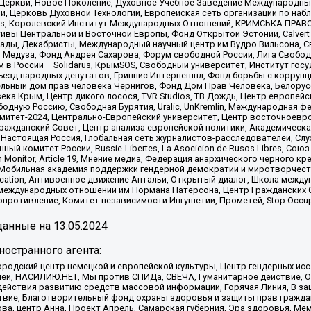
 Церкви, Новое Поколение, Духовное Учебное Заведение Международн
й, Церковь Духовной Технологии, Европейская сеть организаций по н
nds, Королевский Институт Международных Отношений, КРИМСЬКА ПРАВОЗ
ициативы Центральной и Восточной Европы, Фонд Открытой Эстонии, Calver
ады, Декабристы, Международный научный центр им Вудро Вильсона, С
 Медуза, Фонд Андрея Сахарова, Форум свободной России, Лига Свободны
в России – Solidarus, КрымSOS, Свободный университет, Институт гос
Съезд народных депутатов, Гринпис Интернешнл, Фонд борьбы с коррупц
тельный дом прав человека Чернигов, Фонд Дом Прав Человека, Белору
ека Крым, Центр дикого лосося, TVR Studios, ТВ Дождь, Центр европей
одную Россию, Свободная Бурятия, Uralic, UnKremlin, Международная ф
омитет-2024, Центрально-Европейский университет, Центр восточноев
ражданский Совет, Центр анализа европейской политики, Академическа
Настоящая Россия, Глобальная сеть журналистов-расследователей, Слу
ый комитет России, Russie-Libertes, La Asocicion de Rusos Libres, С
on Monitor, Article 19, Мнение медиа, Федерация анархического черного
обильная академия поддержки гендерной демократии и миротворчества,
ational Education, Антивоенное движение Антальи, Открытый диалог, Школа 
 международных отношений им Нормана Патерсона, Центр Гражданских 
ротивление, Комитет независимости Ингушетии, Прометей, Stop Occupat
анные на
13.05.2024
остранного агента:
родский центр немецкой и европейской культуры, Центр гендерных исс
ачей, НАСИЛИЮ.НЕТ, Мы против СПИДа, СВЕЧА, Гуманитарное действие, 
ействия развитию средств массовой информации, Горячая Линия, В защ
твие, Благотворительный фонд охраны здоровья и защиты прав гражда
 Сова, центр Анна, Проект Апрель, Самарская губерния, Эра здоровья, 