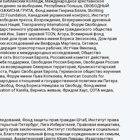
ый Библейский Колледж, Международное христианское
аблюдению за выборами, Республика Польша, СВОБОДНЫЙ
АХИСНА ГРУПА, Фонд имени Генриха Бёлля, Stichting
t 22 Foundation, Канадский украинский конгресс, Институт
вободная пресса, Возрождение, Всеукраинский духовный
х Наций, Transparеncy International, Форум Свободных
ударственного управления, Форум гражданского общества
ией Инк, Завет церквей TCCN, Агора, Всемирный фонд
сский дом прав человека имени Бориса Звозскова, Дом прав
ских исследований им Вилфрида Мартенса, Сетевое
едерация транспортных рабочих, ИстЧам Финланд,
ропейских и международных исследований, Общество
я сеть Восточная Европа, Российский комитет действия,
жба поддержки, Свободная Россия Берлин, Свободная Россия
оюз за возвращение Северных территорий, Крымскотатарский
 креста, Радио Свободная Европа, Германское общество изучения
 Форум имени Льва Копелева, American Councils for
международных отношений и государственной политики им Питера
Свобод, Фонд Бориса Немцова за Свободу, Фонд имени
ion of Karelia, Вернись живым, Фридом Хаус, СОТА медиа,
ледований, Фонд защиты прав граждан Штаб, Институт права
Открытый Петербург, Лига Избирателей, Правовая инициатива,
иту прав заключенных, Институт глобализации и социальных
н, Благотворительный фонд помощи осужденным и их семьям,
Мемориал, Аналитический Центр Юрия Левады, Издательство