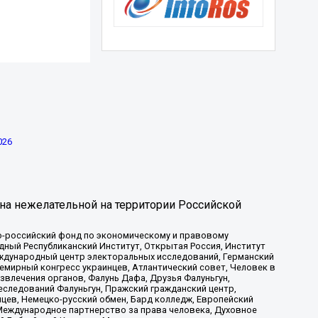
026
на нежелательной на территории Российской
-российский фонд по экономическому и правовому
ый Республиканский Институт, Открытая Россия, Институт
ждународный центр электоральных исследований, Германский
мирный конгресс украинцев, Атлантический совет, Человек в
звлечения органов, Фалунь Дафа, Друзья Фалуньгун,
еследований Фалуньгун, Пражский гражданский центр,
цев, Немецко-русский обмен, Бард колледж, Европейский
Международное партнерство за права человека, Духовное