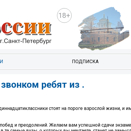
18+
ТИ
ПОДПИСКА
звонком ребят из .
диннадцатиклассники стоят на пороге взрослой жизни, и и
 побед и преодолений. Желаем вам успешной сдачи экзаме
 в те самые вузы, о которых вы мечтаете, станет не замыс