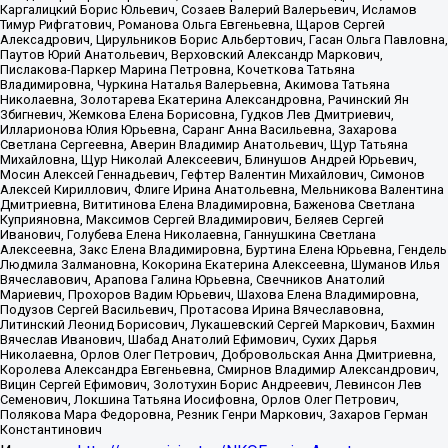
Каргалицкий Борис Юльевич, Созаев Валерий Валерьевич, Исламов
Тимур Рифгатович, Романова Ольга Евгеньевна, Щаров Сергей
Алексадрович, Цирульников Борис Альбертович, Гасан Ольга Павловна,
Паутов Юрий Анатольевич, Верховский Александр Маркович,
Пислакова-Паркер Марина Петровна, Кочеткова Татьяна
Владимировна, Чуркина Наталья Валерьевна, Акимова Татьяна
Николаевна, Золотарева Екатерина Александровна, Рачинский Ян
Збигневич, Жемкова Елена Борисовна, Гудков Лев Дмитриевич,
Илларионова Юлия Юрьевна, Саранг Анна Васильевна, Захарова
Светлана Сергеевна, Аверин Владимир Анатольевич, Щур Татьяна
Михайловна, Щур Николай Алексеевич, Блинушов Андрей Юрьевич,
Мосин Алексей Геннадьевич, Гефтер Валентин Михайлович, Симонов
Алексей Кириллович, Флиге Ирина Анатольевна, Мельникова Валентина
Дмитриевна, Вититинова Елена Владимировна, Баженова Светлана
Куприяновна, Максимов Сергей Владимирович, Беляев Сергей
Иванович, Голубева Елена Николаевна, Ганнушкина Светлана
Алексеевна, Закс Елена Владимировна, Буртина Елена Юрьевна, Гендель
Людмила Залмановна, Кокорина Екатерина Алексеевна, Шуманов Илья
Вячеславович, Арапова Галина Юрьевна, Свечников Анатолий
Мариевич, Прохоров Вадим Юрьевич, Шахова Елена Владимировна,
Подузов Сергей Васильевич, Протасова Ирина Вячеславовна,
Литинский Леонид Борисович, Лукашевский Сергей Маркович, Бахмин
Вячеслав Иванович, Шабад Анатолий Ефимович, Сухих Дарья
Николаевна, Орлов Олег Петрович, Добровольская Анна Дмитриевна,
Королева Александра Евгеньевна, Смирнов Владимир Александрович,
Вицин Сергей Ефимович, Золотухин Борис Андреевич, Левинсон Лев
Семенович, Локшина Татьяна Иосифовна, Орлов Олег Петрович,
Полякова Мара Федоровна, Резник Генри Маркович, Захаров Герман
Константинович