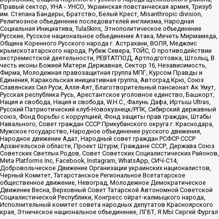
Правый сектор, УНА - УНСО, Украинская повстанческая армия, Тризуб
им. Степана Бандеры, Братство, Белый Крест, Misanthropic division,
Религиозное объединение последователей инглиизма, Народная
Социальная Инициатива, TulaSkins, Этнополитическое объединение
Русские, Русское национальное объединение Атака, Мечеть Мирмамеда,
Община Коренного Русского народа г. Астрахани, ВОЛЯ, Меджлис
крымскотатарского народа, Рубеж Севера, ТОЙС, О противодействии
экстремистской деятельности, РЕВТАТПОД, Артподготовка, Штольц, В
честь иконы Божией Матери Державная, Сектор 16, Независимость,
Фирма, Молодежная правозащитная группа МПГ, Курсом Правды и
Единения, Каракольская инициативная группа, Автоград Крю, Союз
Славянских Сил Руси, Алля-Аят, Благотворительный пансионат Ак Умут,
Русская республика Русь, Арестантское уголовное единство, Башкорт,
Нация и свобода, Нация и свобода, W.H.С., Фалунь Дафа, Иртыш Ultras,
Русский Патриотический клуб-Новокузнецк/РПК, Сибирский державный
союз, Фонд борьбы с коррупцией, Фонд защиты прав граждан, Штабы
Навального, Совет граждан СССР Прикубанского округа г. Краснодара,
Мужское государство, Народное объединение русского движения,
Народное движение Адат, Народный совет граждан РСФСР СССР
Архангельской области, Проект Штурм, Граждане СССР, Держава Союз
Советских Светлых Родов, Совет Советских Социалистических Районов,
Meta Platforms Inc, Facebook, Instagram, WhatsApp, СИЧ-С14,
Добровольческое Движение Организации украинских националистов,
Черный Комитет, Татарстанское Региональное Всетатарское
общественное движение, Невоград, Молодежное Демократическое
Движение Весна, Верховный Совет Татарской Автономной Советской
Социалистической Республики, Конгресс ойрат-калмыцкого народа,
Исполнительный комитет совета народных депутатов Красноярского
края, Этническое национальное объединение, ЛГБТ, Я.МЫ Сергей Фургал