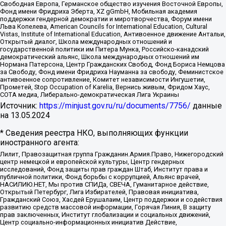
Свободная Европа, Германское общество изучения Восточной Европы,
Фонд имени Фридриха Эберта, XZ gGmbH, Мобильная академия
поддержки гендерной демократии и миротворчества, Форум имени
Льва Копелева, American Councils for International Education, Cultural
Vistas, Institute of International Education, Антивоенное движение Антальи,
Открытый диалог, Школа международных отношений и
государственной политики им Питера Мунка, Российско-канадский
демократический альянс, Школа международных отношений им
Нормана Патерсона, Центр Гражданских Свобод, Фонд Бориса Немцова
за Свободу, Фонд имени Фридриха Науманна за свободу, Феминистское
антивоенное сопротивление, Комитет независимости Ингушетии,
Прометей, Stop Occupation of Karelia, Вернись живым, Фридом Хаус,
СОТА медиа, Либерально-демократическая Лига Украины
Источник:
https://minjust.gov.ru/ru/documents/7756/
данные
на
13.05.2024
* Сведения реестра НКО, выполняющих функции
иностранного агента:
Лилит, Правозащитная группа Гражданин.Армия.Право, Нижегородский
центр немецкой и европейской культуры, Центр гендерных
исследований, Фонд защиты прав граждан Штаб, Институт права и
публичной политики, Фонд борьбы с коррупцией, Альянс врачей,
НАСИЛИЮ.НЕТ, Мы против СПИДа, СВЕЧА, Гуманитарное действие,
Открытый Петербург, Лига Избирателей, Правовая инициатива,
Гражданский Союз, Хасдей Ерушалаим, Центр поддержки и содействия
развитию средств массовой информации, Горячая Линия, В защиту
прав заключенных, Институт глобализации и социальных движений,
Центр социально-информационных инициатив Действие,