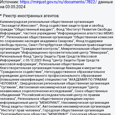
Источник:
https://minjust.gov.ru/ru/documents/7822/
данные
на
03.05.2024
* Реестр иностранных агентов:
Калининградская региональная общественная организация "Экозащита!-Женсовет", Фонд содействия защите прав и свобод граждан "Общественный вердикт", Фонд "Институт Развития Свободы Информации", Частное учреждение "Информационное агентство МЕМО. РУ", Региональная общественная организация "Общественная комиссия по сохранению наследия академика Сахарова", Фонд поддержки свободы прессы, Санкт-Петербургская общественная правозащитная организация "Гражданский контроль", Межрегиональная общественная организация "Информационно-просветительский центр "Мемориал", Региональный Фонд "Центр Защиты Прав Средств Массовой Информации", с 05.12.2023 Фонд "Центр Защиты Прав Средств массовой информации", Региональная общественная благотворительная организация помощи беженцам и мигрантам "Гражданское содействие", Негосударственное образовательное учреждение дополнительного профессионального образования (повышение квалификации) специалистов "АКАДЕМИЯ ПО ПРАВАМ ЧЕЛОВЕКА", Свердловская региональная общественная организация "Сутяжник", Автономная некоммерческая организация "Центр независимых социологических исследований", Союз общественных объединений "Российский исследовательский центр по правам человека", Региональное общественное учреждение научно-информационный центр "МЕМОРИАЛ", Некоммерческая организация "Фонд защиты гласности", Автономная некоммерческая организация "Институт прав человека", Городская общественная организация "Екатеринбургское общество "МЕМОРИАЛ", Городская общественная организация "Рязанское историко-просветительское и правозащитное общество "Мемориал" (Рязанский Мемориал), Челябинский региональный орган общественной самодеятельности – женское общественное объединение "Женщины Евразии", Челябинский региональный орган общественной самодеятельности "Уральская правозащитная группа", Фонд содействия защите здоровья и социальной справедливости имени Андрея Рылькова, Автономная Некоммерческая Организация "Аналитический Центр Юрия Левады", Автономная некоммерческая организация социальной поддержки населения "Проект Апрель", Региональная общественная организация помощи женщинам и детям, находящимся в кризисной ситуации "Информационно-методический центр "Анна", Фонд содействия развитию массовых коммуникаций и правовому просвещению "Так-так-Так", Фонд содействия устойчивому развитию "Серебряная тайга", Свердловский региональный общественный фонд социальных проектов "Новое время", "Idel.Реалии", Кавказ.Реалии, Крым.Реалии, Телеканал Настоящее Время, Татаро-башкирская служба Радио Свобода (Azatliq Radiosi), Радио Свободная Европа/Радио Свобода (PCE/PC), "Сибирь.Реалии", "Фактограф", Благотворительный фонд помощи осужденным и их семьям, Автономная некоммерческая организация "Институт глобализации и социальных движений", Фонд "В защиту прав заключенных", Частное учреждение "Центр поддержки и содействия развитию средств массовой информации", Пензенский региональный общественный благотворительный фонд "Гражданский союз", "Север.Реалии", Некоммерческая организация Фонд "Правовая инициатива", Общество с ограниченной ответственностью "Радио Свободная Европа/Радио Свобода", Чешское информационное агентство "MEDIUM-ORIENT", Красноярская региональная общественная организация "Мы против СПИДа", Камалягин Денис Николаевич, Маркелов Сергей Евгеньевич, Пономарев Лев Александрович, Савицкая Людмила Алексеевна, Автономная некоммерческая организация "Центр по работе с проблемой насилия "НАСИЛИЮ.НЕТ", Межрегиональный профессиональный союз работников здравоохранения "Альянс врачей", Юридическое лицо, зарегистрированное в Латвийской Республике, SIA "Medusa Project" (регистрационный номер 40103797863, дата регистрации 10.06.2014), Некоммерческая организация "Фонд по борьбе с коррупцией", Автономная некоммерческая организация "Институт права и публичной политики", Баданин Роман Сергеевич, Гликин Максим Александрович, Железнова Мария Михайловна, Лукьянова Юлия Сергеевна, Маетная Елизавета Витальевна, Маняхин Петр Борисович, Чуракова Ольга Владимировна, Ярош Юлия Петровна, Юридическое лицо "The Insider SIA", зарегистрированное в Риге, Латвийская Республика (дата регистрации 26.06.2015), являющееся администратором доменного имени интернет-издания "The Insider SIA", https://theins.ru, Постернак Алексей Евгеньевич, Рубин Михаил Аркадьевич, Анин Роман Александрович, Юридическое лицо Istories fonds, зарегистрированное в Латвийской Республике (регистрационный номер 50008295751, дата регистрации 24.02.2020), Великовский Дмитрий Александрович, Долинина Ирина Николаевна, Мароховская Алеся Алексеевна, Шлейнов Роман Юрьевич, Шмагун Олеся Валентиновна, Общество с ограниченной ответственностью "Альтаир 2021", Общество с ограниченной ответственностью "Вега 2021", Общество с ограниченной ответственностью "Главный редактор 2021", Общество с ограниченной ответственностью "Ромашки монолит", Важенков Артем Валерьевич, Ивановская областная общественная организация "Центр гендерных исследований", Гурман Юрий Альбертович, Медиапроект "ОВД-Инфо", Егоров Владимир Владимирович, Жилинский Владимир Александрович, Общество с ограниченной ответственностью "ЗП", Иванова София Юрьевна, Карезина Инна Павловна, Кильтау Екатерина Викторовна, Петров Алексей Викторович, Пискунов Сергей Евгеньевич, Смирнов Сергей Сергеевич, Тихонов Михаил Сергеевич, Общество с ограниченной ответственностью "ЖУРНАЛИСТ-ИНОСТРАННЫЙ АГЕНТ", Арапова Галина Юрьевна, Вольтская Татьяна Анатольевна, Американская компания "Mason G.E.S. Anonymous Foundation" (США), являющаяся владельцем интернет-издания https://mnews.world/, Компания "Stichting Bellingcat", зарегистрированная в Нидерландах (дата регистрации 11.07.2018), Захаров Андрей Вячеславович, Клепиковская Екатерина Дмитриевна, Общество с ограниченной ответственностью "МЕМО", Перл Роман Александрович, Симонов Евгений Алексеевич, Соловьева Елена Анатольевна, Сотников Даниил Владимирович, Сурначева Елизавета Дмитриевна, Автономная некоммерческая организация по защите прав человека и информированию населения "Якутия – Наше Мнение", Общество с ограниченной ответственностью "Москоу диджитал медиа", с 26.01.2023 Общество с ограниченной ответственностью "Чайка Белые сады", Ветошкина Валерия Валерьевна, Заговора Максим Александрович, Межрегиональное общественное движение "Российская ЛГБТ - сеть", Оленичев Максим Владимирович, Павлов Иван Юрьевич, Скворцова Елена Сергеевна, Общество с ограниченной ответственностью "Как бы инагент", Кочетков Игорь Викторович, Общество с ограниченной ответственностью "Честные выборы", Еланчик Олег Александрович, Общество с ограниченной ответственностью "Нобелевский призыв", Гималова Регина Эмилевна, Григорьев Андрей Валерьевич, Григорьева Алина Александровна, Ассоциация по содействию защите прав призывников, альтернативнослужащих и военнослужащих "Правозащитная группа "Гражданин.Армия.Право", Хисамова Регина Фаритовна, Автономная некоммерческая организация по реализации социально-правовых программ "Лилит", Дальневосточное общественное движение "Маяк", Санкт-Петербургская ЛГБТ-инициативная группа "Выход", Инициативная группа ЛГБТ+ "Реверс", Алексеев Андрей Викторович, Бекбулатова Таисия Львовна, Беляев Иван Михайлович, Владыкина Елена Сергеевна, Гельман Марат Александрович, Никульшина Вероника Юрьевна, Толоконникова Надежда Андреевна, Шендерович Виктор Анатольевич, Общество с ограниченной ответственностью "Данное сообщение", Общество с ограниченной ответственностью Издательский дом "Новая глава", Айнбиндер Александра Александровна, Московский комьюнити-центр для ЛГБТ+инициатив, Благотворительный фонд развития филантропии, Deutsche Welle (Германия, Kurt-Schumacher-Strasse 3, 53113 Bonn), Борзунова Мария Михайловна, Воробьев Виктор Викторович, Голубева Анна Львовна, Константинова Алла Михайловна, Малкова Ирина Владимировна, Мурадов Мурад Абдулгалимович, Осетинская Елизавета Николаевна, Понасенков Евгений Николаевич, Ганапольский Матвей Юрьевич, Киселев Евгений Алексеевич, Борухович Ирина Григорьевна, Дремин Иван Тимофеевич, Дубровский Дмитрий Викторович, Красноярская региональная общественная организация поддержки и развития альтернативных образовательных технологий и межкультурных коммуникаций "ИНТЕРРА", Маяковская Екатерина Алексеевна, Фейгин Марк Захарович, Филимонов Андрей Викторович, Дзугкоева Регина Николаевна, Доброхотов Роман Александрович, Дудь Юрий Александрович, Елкин Сергей Владимирович, Кругликов Кирилл Игоревич, Сабунаева Мария Леонидовна, Семенов Алексей Владимирович, Шаинян Карен Багратович, Шульман Екатерина Михайловна, Асафьев Артур Валерьевич, Вахштайн Виктор Семенович, Венедиктов Алексей Алексеевич, Лушникова Екатерина Евгеньевна, Волков Леонид Михайлович, Невзоров Александр Глебович, Пархоменко Сергей Борисович, Сироткин Ярослав Николаевич, Кара-Мурза Владимир Владимирович, Баранова Наталья Владимировна, Гозман Леонид Яковлевич, Кагарлицкий Борис Юльевич, Климарев Михаил Валерьевич, Милов Владимир Станиславович, Автономная некоммерческая организация Краснодарский центр современного искусства "Типография", Моргенштерн Алишер Тагирович, Соболь Любовь Эдуардовна, Общество с ограниченной ответственностью "ЛИЗА НОРМ", Каспаров Гарри Кимович, Ходорковский Михаил Борисович, Общество с ограниченной ответственностью "Апрельские тезисы", Данилович Ирина Брониславовна, Кашин Олег Владимирович, Петров Николай Владимирович, Пивоваров Алексей Владимирович, Соколов Михаил Владимирович, Цветкова Юлия Владимировна, Чичваркин Евгений Александрович, Комитет против пыток/Команда против пыток, Общество с ограниченной ответственностью "Первый научный", Общество с ограниченной ответственностью "Вертолет и ко", Белоцерковская Вероника Борисовна, Кац Максим Евгеньевич, Лазарева Татьяна Юрьевна, Шаведдинов Руслан Табризович, Яшин Илья Валерьевич, Общество с ограниченной ответственностью "Иноагент ААВ", Алешковский Дмитрий Петрович, Альбац Евгения Марковна, Быков Дмитрий Львович, Галямина Юлия Евгеньевна, Лойко Сергей Леонидович, Мартынов Кирилл Константинович, Медведев Сергей Александрович, Крашенинников Федор Геннадиевич, Гордеева Катерина Вл