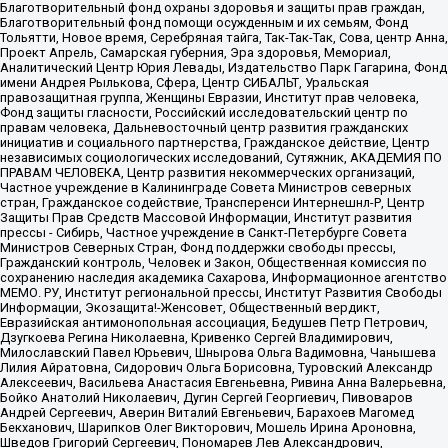
Благотворительный фонд охраны здоровья и защиты прав граждан,
Благотворительный фонд помощи осужденным и их семьям, Фонд
Тольятти, Новое время, Серебряная тайга, Так-Так-Так, Сова, центр Анна,
Проект Апрель, Самарская губерния, Эра здоровья, Мемориал,
Аналитический Центр Юрия Левады, Издательство Парк Гагарина, Фонд
имени Андрея Рылькова, Сфера, Центр СИБАЛЬТ, Уральская
правозащитная группа, Женщины Евразии, Институт прав человека,
Фонд защиты гласности, Российский исследовательский центр по
правам человека, Дальневосточный центр развития гражданских
инициатив и социального партнерства, Гражданское действие, Центр
независимых социологических исследований, Сутяжник, АКАДЕМИЯ ПО
ПРАВАМ ЧЕЛОВЕКА, Центр развития некоммерческих организаций,
Частное учреждение в Калининграде Совета Министров северных
стран, Гражданское содействие, Трансперенси Интернешнл-Р, Центр
Защиты Прав Средств Массовой Информации, Институт развития
прессы - Сибирь, Частное учреждение в Санкт-Петербурге Совета
Министров Северных Стран, Фонд поддержки свободы прессы,
Гражданский контроль, Человек и Закон, Общественная комиссия по
сохранению наследия академика Сахарова, Информационное агентство
МЕМО. РУ, Институт региональной прессы, Институт Развития Свободы
Информации, Экозащита!-Женсовет, Общественный вердикт,
Евразийская антимонопольная ассоциация, Бедушев Петр Петрович,
Дзугкоева Регина Николаевна, Кривенко Сергей Владимирович,
Милославский Павел Юрьевич, Шнырова Ольга Вадимовна, Чанышева
Лилия Айратовна, Сидорович Ольга Борисовна, Туровский Александр
Алексеевич, Васильева Анастасия Евгеньевна, Ривина Анна Валерьевна,
Бойко Анатолий Николаевич, Дугин Сергей Георгиевич, Пивоваров
Андрей Сергеевич, Аверин Виталий Евгеньевич, Барахоев Магомед
Бекханович, Шарипков Олег Викторович, Мошель Ирина Ароновна,
Шведов Григорий Сергеевич, Пономарев Лев Александрович,