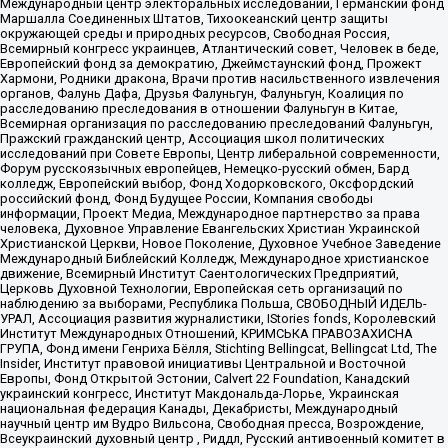
Международный центр электоральных исследований, Германский фонд
Маршалла Соединенных Штатов, Тихоокеанский центр защиты
окружающей среды и природных ресурсов, Свободная Россия,
Всемирный конгресс украинцев, Атлантический совет, Человек в беде,
Европейский фонд за демократию, Джеймстаунский фонд, Прожект
Хармони, Родники дракона, Врачи против насильственного извлечения
органов, Фалунь Дафа, Друзья Фалуньгун, Фалуньгун, Коалиция по
расследованию преследования в отношении Фалуньгун в Китае,
Всемирная организация по расследованию преследований Фалуньгун,
Пражский гражданский центр, Ассоциация школ политических
исследований при Совете Европы, Центр либеральной современности,
Форум русскоязычных европейцев, Немецко-русский обмен, Бард
колледж, Европейский выбор, Фонд Ходорковского, Оксфордский
российский фонд, Фонд Будущее России, Компания свободы
информации, Проект Медиа, Международное партнерство за права
человека, Духовное Управление Евангельских Христиан Украинской
Христианской Церкви, Новое Поколение, Духовное Учебное Заведение
Международный Библейский Колледж, Международное христианское
движение, Всемирный Институт Саентологических Предприятий,
Церковь Духовной Технологии, Европейская сеть организаций по
наблюдению за выборами, Республика Польша, СВОБОДНЫЙ ИДЕЛЬ-
УРАЛ, Ассоциация развития журналистики, IStories fonds, Королевский
Институт Международных Отношений, КРИМСЬКА ПРАВОЗАХИСНА
ГРУПА, Фонд имени Генриха Бёлля, Stichting Bellingcat, Bellingcat Ltd, The
Insider, Институт правовой инициативы Центральной и Восточной
Европы, Фонд Открытой Эстонии, Calvert 22 Foundation, Канадский
украинский конгресс, Институт Макдональда-Лорье, Украинская
национальная федерация Канады, Декабристы, Международный
научный центр им Вудро Вильсона, Свободная пресса, Возрождение,
Всеукраинский духовный центр , Риддл, Русский антивоенный комитет в