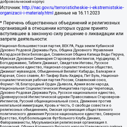
добровольческий корпус
Источник:
http://nac.gov.ru/terroristicheskie-i-ekstremistskie-
organizacii-i-materialy.html
данные на
16.11.2023
* Перечень общественных объединений и религиозных
организаций в отношении которых судом принято
вступившее в законную силу решение о ликвидации или
запрете деятельности:
Национал-большевистская партия, ВЕК РА, Рада земли Кубанской
Духовно Родовой Державы Русь, Община Духовного Управления
Асгардской Веси Беловодья, Славянская Община Капища Веды Перуна,
Мужская Духовная Семинария Староверов-Инглингов, Нурджулар, К
Богодержавию, Таблиги Джамаат, Свидетели Иеговы, Русское
национальное единство, Национал-социалистическое общество,
Джамаат мувахидов, Объединенный Вилайат Кабарды, Балкарии и
Карачая, Союз славян, Ат-Такфир Валь-Хиджра, Пит Буль, Национал-
социалистическая рабочая партия России, Славянский союз,
Формат-18, Благородный Орден Дьявола, Армия воли народа,
Национальная Социалистическая Инициатива города Череповца,
Духовно-Родовая Держава Русь, Русское национальное единство,
Древнерусской Инглистической церкви Православных Староверов-
Инглингов, Русский общенациональный союз, Движение против
нелегальной иммиграции, Кровь и Честь, О свободе совести и о
религиозных объединениях, Омская организация общественного
политического движения Русское национальное единство, Северное
Братство, Клуб Болельщиков Футбольного Клуба Динамо,
Файзрахманисты, Мусульманская религиозная организация п.
Боровский, Община Коренного Русского народа Щелковского района,