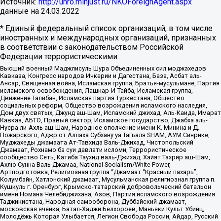
Источник:
http://unro.minjust.ru/NKOForeignAgent.aspx
данные на
24.03.2022
* Единый федеральный список организаций, в том числе
иностранных и международных организаций, признанных
в соответствии с законодательством Российской
Федерации террористическими:
Высший военный Маджлисуль Шура Объединенных сил моджахедов
Кавказа, Конгресс народов Ичкерии и Дагестана, База, Асбат аль-
Ансар, Священная война, Исламская группа, Братья-мусульмане, Партия
исламского освобождения, Лашкар-И-Тайба, Исламская группа,
Движение Талибан, Исламская партия Туркестана, Общество
социальных реформ, Общество возрождения исламского наследия,
Дом двух святых, Джунд аш-Шам, Исламский джихад, Аль-Каида, Имарат
Кавказ, АБТО, Правый сектор, Исламское государство, Джабха аль-
Нусра ли-Ахль аш-Шам, Народное ополчение имени К. Минина и Д.
Пожарского, Аджр от Аллаха Субхану уа Тагьаля SHAM, АУМ Синрике,
Муджахеды джамаата Ат-Тавхида Валь-Джихад, Чистопольский
Джамаат, Рохнамо ба суи давлати исломи, Террористическое
сообщество Сеть, Катиба Таухид валь-Джихад, Хайят Тахрир аш-Шам,
Ахлю Сунна Валь Джамаа, National Socialism/White Power,
Артподготовка, Религиозная группа “Джамаат “Красный пахарь”,
Колумбайн, Хатлонский джамаат, Мусульманская религиозная группа п.
Кушкуль г. Оренбург, Крымско-татарский добровольческий батальон
имени Номана Челебиджихана, Азов, Партия исламского возрождения
Таджикистана, Народная самооборона, Дуббайский джамаат,
московская ячейка, Батал-Хаджи Белхороев, Маньяки Культ Убийц,
Молодёжь Которая Улыбается, Легион Свобода России, Айдар, Русский