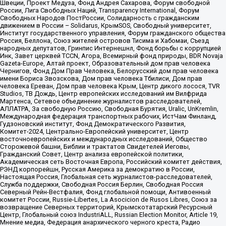
Швеции, Проект Медуза, Фонд Андрея Сахарова, Форум свободной
России, Лига Свободных Наций, Transparеncy International, Форум
Свободных Народов ПостРоссии, Солидарность с гражданским
движением в России – Solidarus, КрымSOS, Свободный университет,
Институт государственного управления, Форум гражданского общества
Россия, Беллона, Союз жителей островов Тисима и Хабомаи, Съезд
народных депутатов, Гринпис Интернешнл, Фонд борьбы с коррупцией
Инк, Завет церквей TCCN, Агора, Всемирный фонд природы, BDR Novaja
Gazeta-Europe, Алтай проект, Образовательный дом прав человека
Чернигов, Фонд Дом Прав Человека, Белорусский дом прав человека
имени Бориса Звозскова, Дом прав человека Тбилиси, Дом прав
человека Ереван, Дом прав человека Крым, Центр дикого лосося, TVR
Studios, ТВ Дождь, Центр европейских исследований им Вилфрида
Мартенса, Сетевое объединение журналистов расследователей,
АЛЛАТРА, За свободную Россию, Свободная Бурятия, Uralic, UnKremlin,
Международная федерация транспортных рабочих, ИстЧам Финланд,
Гудзоновский институт, Фонд Демократического Развития,
Комитет-2024, Центрально-Европейский университет, Центр
восточноевропейских и международных исследований, Общество
Сторожевой башни, Библии и трактатов Свидетелей Иеговы,
Гражданский Совет, Центр анализа европейской политики,
Академическая сеть Восточная Европа, Российский комитет действия,
РЭНД корпорейшн, Русская Америка за демократию в России,
Настоящая Россия, Глобальная сеть журналистов-расследователей,
Служба поддержки, Свободная Россия Берлин, Свободная Россия
Северный Рейн-Вестфалия, Фонд глобальной помощи, Антивоенный
комитет России, Russie-Libertes, La Asocicion de Rusos Libres, Союз за
возвращение Северных территорий, Крымскотатарский Ресурсный
Центр, Глобальный союз IndustriALL, Russian Election Monitor, Article 19,
Мнение медиа, Федерация анархического черного креста, Радио