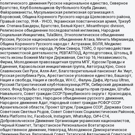
политического движения Русское национальное единство, Северное
Братство, Клуб Болельщиков Футбольного Клуба Динамо,
Файзрахманисты, Мусульманская религиозная организация п.
Боровский, Община Коренного Русского народа Щелковского района,
Правый сектор, УНА - УНСО, Украинская повстанческая армия, Тризуб
им. Степана Бандеры, Братство, Белый Крест, Misanthropic division,
Религиозное объединение последователей инглиизма, Народная
Социальная Инициатива, TulaSkins, Этнополитическое объединение
Русские, Русское национальное объединение Атака, Мечеть Мирмамеда,
Община Коренного Русского народа г. Астрахани, ВОЛЯ, Меджлис
крымскотатарского народа, Рубеж Севера, ТОЙС, О противодействии
экстремистской деятельности, РЕВТАТПОД, Артподготовка, Штольц, В
честь иконы Божией Матери Державная, Сектор 16, Независимость,
Фирма, Молодежная правозащитная группа МПГ, Курсом Правды и
Единения, Каракольская инициативная группа, Автоград Крю, Союз
Славянских Сил Руси, Алля-Аят, Благотворительный пансионат Ак Умут,
Русская республика Русь, Арестантское уголовное единство, Башкорт,
Нация и свобода, Нация и свобода, W.H.С., Фалунь Дафа, Иртыш Ultras,
Русский Патриотический клуб-Новокузнецк/РПК, Сибирский державный
союз, Фонд борьбы с коррупцией, Фонд защиты прав граждан, Штабы
Навального, Совет граждан СССР Прикубанского округа г. Краснодара,
Мужское государство, Народное объединение русского движения,
Народное движение Адат, Народный совет граждан РСФСР СССР
Архангельской области, Проект Штурм, Граждане СССР, Держава Союз
Советских Светлых Родов, Совет Советских Социалистических Районов,
Meta Platforms Inc, Facebook, Instagram, WhatsApp, СИЧ-С14,
Добровольческое Движение Организации украинских националистов,
Черный Комитет, Татарстанское Региональное Всетатарское
общественное движение, Невоград, Молодежное Демократическое
Движение Весна, Верховный Совет Татарской Автономной Советской