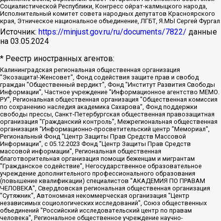
Социалистической Республики, Конгресс ойрат-калмыцкого народа,
Исполнительный комитет совета народных депутатов Красноярского
края, Этническое национальное объединение, ЛГБТ, Я.МЫ Сергей Фургал
Источник:
https://minjust.gov.ru/ru/documents/7822/
данные
на
03.05.2024
* Реестр иностранных агентов:
Калининградская региональная общественная организация "Экозащита!-Женсовет", Фонд содействия защите прав и свобод граждан "Общественный вердикт", Фонд "Институт Развития Свободы Информации", Частное учреждение "Информационное агентство МЕМО. РУ", Региональная общественная организация "Общественная комиссия по сохранению наследия академика Сахарова", Фонд поддержки свободы прессы, Санкт-Петербургская общественная правозащитная организация "Гражданский контроль", Межрегиональная общественная организация "Информационно-просветительский центр "Мемориал", Региональный Фонд "Центр Защиты Прав Средств Массовой Информации", с 05.12.2023 Фонд "Центр Защиты Прав Средств массовой информации", Региональная общественная благотворительная организация помощи беженцам и мигрантам "Гражданское содействие", Негосударственное образовательное учреждение дополнительного профессионального образования (повышение квалификации) специалистов "АКАДЕМИЯ ПО ПРАВАМ ЧЕЛОВЕКА", Свердловская региональная общественная организация "Сутяжник", Автономная некоммерческая организация "Центр независимых социологических исследований", Союз общественных объединений "Российский исследовательский центр по правам человека", Региональное общественное учреждение научно-информационный центр "МЕМОРИАЛ", Некоммерческая организация "Фонд защиты гласности", Автономная некоммерческая организация "Институт прав человека", Городская общественная организация "Екатеринбургское общество "МЕМОРИАЛ", Городская общественная организация "Рязанское историко-просветительское и правозащитное общество "Мемориал" (Рязанский Мемориал), Челябинский региональный орган общественной самодеятельности – женское общественное объединение "Женщины Евразии", Челябинский региональный орган общественной самодеятельности "Уральская правозащитная группа", Фонд содействия защите здоровья и социальной справедливости имени Андрея Рылькова, Автономная Некоммерческая Организация "Аналитический Центр Юрия Левады", Автономная некоммерческая организация социальной поддержки населения "Проект Апрель", Региональная общественная организация помощи женщинам и детям, находящимся в кризисной ситуации "Информационно-методический центр "Анна", Фонд содействия развитию массовых коммуникаций и правовому просвещению "Так-так-Так", Фонд содействия устойчивому развитию "Серебряная тайга", Свердловский региональный общественный фонд социальных проектов "Новое время", "Idel.Реалии", Кавказ.Реалии, Крым.Реалии, Телеканал Настоящее Время, Татаро-башкирская служба Радио Свобода (Azatliq Radiosi), Радио Свободная Европа/Радио Свобода (PCE/PC), "Сибирь.Реалии", "Фактограф", Благотворительный фонд помощи осужденным и их семьям, Автономная некоммерческая организация "Институт глобализации и социальных движений", Фонд "В защиту прав заключенных", Частное учреждение "Центр поддержки и содействия развитию средств массовой информации", Пензенский региональный общественный благотворительный фонд "Гражданский союз", "Север.Реалии", Некоммерческая организация Фонд "Правовая инициатива", Общество с ограниченной ответственностью "Радио Свободная Европа/Радио Свобода", Чешское информационное агентство "MEDIUM-ORIENT", Красноярская региональная общественная организация "Мы против СПИДа", Камалягин Денис Николаевич, Маркелов Сергей Евгеньевич, Пономарев Лев Александрович, Савицкая Людмила Алексеевна, Автономная некоммерческая организация "Центр по работе с проблемой насилия "НАСИЛИЮ.НЕТ", Межрегиональный профессиональный союз работников здравоохранения "Альянс врачей", Юридическое лицо, зарегистрированное в Латвийской Республике, SIA "Medusa Project" (регистрационный номер 40103797863, дата регистрации 10.06.2014), Некоммерческая организация "Фонд по борьбе с коррупцией", Автономная некоммерческая организация "Институт права и публичной политики", Баданин Роман Сергеевич, Гликин Максим Александрович, Железнова Мария Михайловна, Лукьянова Юлия Сергеевна, Маетная Елизавета Витальевна, Маняхин Петр Борисович, Чуракова Ольга Владимировна, Ярош Юлия Петровна, Юридическое лицо "The Insider SIA", зарегистрированное в Риге, Латвийская Республика (дата регистрации 26.06.2015), являющееся администратором доменного имени интернет-издания "The Insider SIA", https://theins.ru, Постернак Алексей Евгеньевич, Рубин Михаил Аркадьевич, Анин Роман Александрович, Юридическое лицо Istories fonds, зарегистрированное в Латвийской Республике (регистрационный номер 50008295751, дата регистрации 24.02.2020), Великовский Дмитрий Александрович, Долинина Ирина Николаевна, Мароховская Алеся Алексеевна, Шлейнов Роман Юрьевич, Шмагун Олеся Валентиновна, Общество с ограниченной ответственностью "Альтаир 2021", Общество с ограниченной ответственностью "Вега 2021", Общество с ограниченной ответственностью "Главный редактор 2021", Общество с ограниченной ответственностью "Ромашки монолит", Важенков Артем Валерьевич, Ивановская областная общественная организация "Центр гендерных исследований", Гурман Юрий Альбертович, Медиапроект "ОВД-Инфо", Егоров Владимир Владимирович, Жилинский Владимир Александрович, Общество с ограниченной ответственностью "ЗП", Иванова София Юрьевна, Карезина Инна Павловна, Кильтау Екатерина Викторовна, Петров Алексей Викторович, Пискунов Сергей Евгеньевич, Смирнов Сергей Сергеевич, Тихонов Михаил Сергеевич, Общество с ограниченной ответственностью "ЖУРНАЛИСТ-ИНОСТРАННЫЙ АГЕНТ", Арапова Галина Юрьевна, Вольтская Татьяна Анатольевна, Американская компания "Mason G.E.S. Anonymous Foundation" (США), являющаяся владельцем интернет-издания https://mnews.world/, Компания "Stichting Bellingcat", зарегистрированная в Нидерландах (дата регистрации 11.07.2018), Захаров Андрей Вячеславович, Клепиковская Екатерина Дмитриевна, Общество с ограниченной ответственностью "МЕМО", Перл Роман Александрович, Симонов Евгений Алексеевич, Соловьева Елена Анатольевна, Сотников Даниил Владимирович, Сурначева Елизавета Дмитриевна, Автономная некоммерческая организация по защите прав человека и информированию населения "Якутия – Наше Мнение", Общество с ограниченной ответственностью "Москоу диджитал медиа", с 26.01.2023 Общество с ограниченной ответственностью "Чайка Белые сады", Ветошкина Валерия Валерьевна, Заговора Максим Александрович, Межрегиональное общественное движение "Российская ЛГБТ - сеть", Оленичев Максим Владимирович, Павлов Иван Юрьевич, Скворцова Елена Сергеевна, Общество с ограниченной ответственностью "Как бы инагент", Кочетков Игорь Викторович, Общество с ограниченной ответственностью "Честные выборы", Еланчик Олег Александрович, Общество с ограниченной ответственностью "Нобелевский призыв", Гималова Регина Эмилевна, Григорьев Андрей Валерьевич, Григорьева Алина Александровна, Ассоциация по содействию защите прав призывников, альтернативнослужащих и военнослужащих "Правозащитная группа "Гражданин.Армия.Право", Хисамова Регина Фаритовна, Автономная некоммерческая организация по реализации социально-правовых программ "Лилит", Дальневосточное общественное движение "Маяк", Санкт-Петербургская ЛГБТ-инициативная группа "Выход", Инициативная группа ЛГБТ+ "Реверс", Алексеев Андрей Викторович, Бекбулатова Таисия Львовна, Беляев Иван Михайлович, Владыкина Елена Сергеевна, Гельман Марат Александрович, Никульшина Вероника Юрьевна, Толоконникова Надежда Андреевна, Шендерович Виктор Анатольевич, Общество с ограниченной ответственностью "Данное сообщение", Общество с ограниченной ответственностью Издательский дом "Новая глава", Айнбиндер Александра Александровна, Московский комьюнити-центр для ЛГБТ+инициатив, Благотворительный фонд развития филантропии, Deutsche Welle (Германия, Kurt-Schumacher-Strasse 3, 53113 Bonn), Борзунова Мария Михайловна, Воробьев Виктор Викторович, Голубева Анна Львовна, Константинова Алла Михайловна, Малкова Ирина Владимировна, Мурадов Мурад Абдулгалимович, Осетинская Елизавета Николаевна, Понасенков Евгений Николаевич, Ганапольский Матвей Юрьевич, Киселев Евгений Алексеевич, Борухович Ирина Григорьевна, Дремин Иван Тимофеевич, Дубровский Дмитрий Викторович, Красноярская региональная общественная организация поддержки и развития альтернативных образовательных технологий и межкультурных коммуникаций "ИНТЕРРА", Маяковская Екатерина Алексеевна, Фейгин Марк Захарович, Филимонов Андрей Викторович, Дзугкоева Регина Николаевна, Доброхотов Роман Александрович, Дудь Юрий Александрович, Елкин Сергей Владимирович, Кругликов Кирилл Игоревич, Сабунаева Мария Леонидовна, Семенов Алексей Владимирович, Шаинян Карен Багратович, Шульман Екатерина Михайловна, Асафьев Артур Валерьевич, Вахштайн Виктор Семенович, Венедиктов Алексей Алексеевич, Лушникова Екатерина Евгеньевна, Волков Леонид Михайлович, Невзоров Александр Глебович, Пархоменко Сергей Борисович, Сироткин Ярослав Николаевич, Кара-Мурза Владимир Владимирович, Баранова Наталья Владимировна, Гозман Леонид Яковлевич, Кагарлицкий Борис Юльевич, Климарев Михаил Валерьевич, Милов Владимир Станиславович, Автономная некоммерческая организация Краснодарский центр современного искусства "Типография", Моргенштерн Алишер Тагирович, Соболь Любовь Эдуардовна, Общество с ограниченной ответственностью "ЛИЗА НОРМ", Каспаров Гарри Кимович, Ходорковский Михаил Борисович, Общество с ограниченной ответственностью "Апрельские тезисы", Данилович Ирина Брониславовна, Кашин Олег Владимирович, Петров Николай Владимирович, Пивоваров Алексей Владимирович, Соколов Михаил Владимирович, Цветкова Юлия Владимировна, Чичваркин Евгений Александрович, Комитет против пыток/Команда против пыток, Общество с ограниченной ответственностью "Первый научный", Общество с ограниченной ответственностью "Вертолет и ко", Белоцерковская Вероника Борисовна, Кац Максим Евгеньевич, Лазарева Татьяна Юрьевна, Шаведдинов Руслан Табризович, Яшин Илья Валерьевич, Общество с ограниченной ответственностью "Иноагент ААВ", Алешковский Дмитрий Петрович, Альбац Евгения Марковна, Быков Дмитрий Львович, Галямина Юлия Евгеньевна, Лойко Сергей Леонидович, Мартынов Кирилл Константинович, Медведев Сергей Александрович, Крашенинников Федор Геннадиевич, Гордеева Катерина Вл