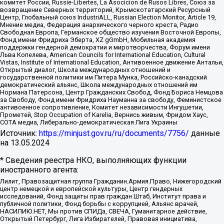
комитет России, Russie-Libertes, La Asocicion de Rusos Libres, Союз за
возвращение Северных территорий, Крымскотатарский Ресурсный
Центр, Глобальный союз IndustriALL, Russian Election Monitor, Article 19,
Мнение медиа, Федерация анархического черного креста, Радио
Свободная Европа, Германское общество изучения Восточной Европы,
Фонд имени Фридриха Эберта, XZ gGmbH, Мобильная академия
поддержки гендерной демократии и миротворчества, Форум имени
Льва Копелева, American Councils for International Education, Cultural
Vistas, Institute of International Education, Антивоенное движение Антальи,
Открытый диалог, Школа международных отношений и
государственной политики им Питера Мунка, Российско-канадский
демократический альянс, Школа международных отношений им
Нормана Патерсона, Центр Гражданских Свобод, Фонд Бориса Немцова
за Свободу, Фонд имени Фридриха Науманна за свободу, Феминистское
антивоенное сопротивление, Комитет независимости Ингушетии,
Прометей, Stop Occupation of Karelia, Вернись живым, Фридом Хаус,
СОТА медиа, Либерально-демократическая Лига Украины
Источник:
https://minjust.gov.ru/ru/documents/7756/
данные
на
13.05.2024
* Сведения реестра НКО, выполняющих функции
иностранного агента:
Лилит, Правозащитная группа Гражданин.Армия.Право, Нижегородский
центр немецкой и европейской культуры, Центр гендерных
исследований, Фонд защиты прав граждан Штаб, Институт права и
публичной политики, Фонд борьбы с коррупцией, Альянс врачей,
НАСИЛИЮ.НЕТ, Мы против СПИДа, СВЕЧА, Гуманитарное действие,
Открытый Петербург, Лига Избирателей, Правовая инициатива,