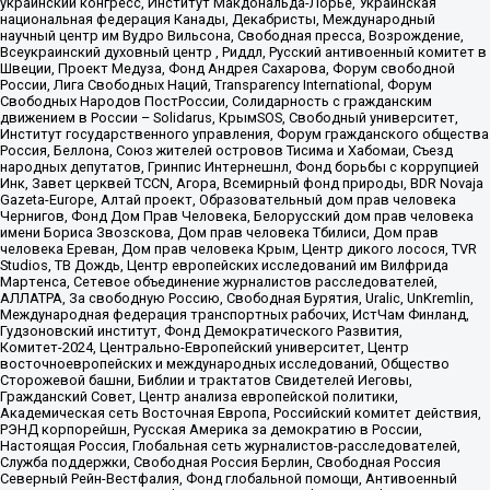
украинский конгресс, Институт Макдональда-Лорье, Украинская
национальная федерация Канады, Декабристы, Международный
научный центр им Вудро Вильсона, Свободная пресса, Возрождение,
Всеукраинский духовный центр , Риддл, Русский антивоенный комитет в
Швеции, Проект Медуза, Фонд Андрея Сахарова, Форум свободной
России, Лига Свободных Наций, Transparеncy International, Форум
Свободных Народов ПостРоссии, Солидарность с гражданским
движением в России – Solidarus, КрымSOS, Свободный университет,
Институт государственного управления, Форум гражданского общества
Россия, Беллона, Союз жителей островов Тисима и Хабомаи, Съезд
народных депутатов, Гринпис Интернешнл, Фонд борьбы с коррупцией
Инк, Завет церквей TCCN, Агора, Всемирный фонд природы, BDR Novaja
Gazeta-Europe, Алтай проект, Образовательный дом прав человека
Чернигов, Фонд Дом Прав Человека, Белорусский дом прав человека
имени Бориса Звозскова, Дом прав человека Тбилиси, Дом прав
человека Ереван, Дом прав человека Крым, Центр дикого лосося, TVR
Studios, ТВ Дождь, Центр европейских исследований им Вилфрида
Мартенса, Сетевое объединение журналистов расследователей,
АЛЛАТРА, За свободную Россию, Свободная Бурятия, Uralic, UnKremlin,
Международная федерация транспортных рабочих, ИстЧам Финланд,
Гудзоновский институт, Фонд Демократического Развития,
Комитет-2024, Центрально-Европейский университет, Центр
восточноевропейских и международных исследований, Общество
Сторожевой башни, Библии и трактатов Свидетелей Иеговы,
Гражданский Совет, Центр анализа европейской политики,
Академическая сеть Восточная Европа, Российский комитет действия,
РЭНД корпорейшн, Русская Америка за демократию в России,
Настоящая Россия, Глобальная сеть журналистов-расследователей,
Служба поддержки, Свободная Россия Берлин, Свободная Россия
Северный Рейн-Вестфалия, Фонд глобальной помощи, Антивоенный