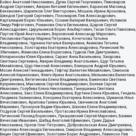
Бойко Анатолий Николаевич, Дугин Сергей Георгиевич, Пивоваров
Андрей Сергеевич, Аверин Виталий Евгеньевич, Барахоев Магомед
Бекханович, Шарипков Олег Викторович, Мошель Ирина Ароновна,
Шведов Григорий Сергеевич, Пономарев Лев Александрович,
Каргалицкий Борис Юльевич, Созаев Валерий Валерьевич, Исламов
Тимур Рифгатович, Романова Ольга Евгеньевна, Щаров Сергей
Алексадрович, Цирульников Борис Альбертович, Гасан Ольга Павловна,
Паутов Юрий Анатольевич, Верховский Александр Маркович,
Пислакова-Паркер Марина Петровна, Кочеткова Татьяна
Владимировна, Чуркина Наталья Валерьевна, Акимова Татьяна
Николаевна, Золотарева Екатерина Александровна, Рачинский Ян
Збигневич, Жемкова Елена Борисовна, Гудков Лев Дмитриевич,
Илларионова Юлия Юрьевна, Саранг Анна Васильевна, Захарова
Светлана Сергеевна, Аверин Владимир Анатольевич, Щур Татьяна
Михайловна, Щур Николай Алексеевич, Блинушов Андрей Юрьевич,
Мосин Алексей Геннадьевич, Гефтер Валентин Михайлович, Симонов
Алексей Кириллович, Флиге Ирина Анатольевна, Мельникова Валентина
Дмитриевна, Вититинова Елена Владимировна, Баженова Светлана
Куприяновна, Максимов Сергей Владимирович, Беляев Сергей
Иванович, Голубева Елена Николаевна, Ганнушкина Светлана
Алексеевна, Закс Елена Владимировна, Буртина Елена Юрьевна, Гендель
Людмила Залмановна, Кокорина Екатерина Алексеевна, Шуманов Илья
Вячеславович, Арапова Галина Юрьевна, Свечников Анатолий
Мариевич, Прохоров Вадим Юрьевич, Шахова Елена Владимировна,
Подузов Сергей Васильевич, Протасова Ирина Вячеславовна,
Литинский Леонид Борисович, Лукашевский Сергей Маркович, Бахмин
Вячеслав Иванович, Шабад Анатолий Ефимович, Сухих Дарья
Николаевна, Орлов Олег Петрович, Добровольская Анна Дмитриевна,
Королева Александра Евгеньевна, Смирнов Владимир Александрович,
Вицин Сергей Ефимович, Золотухин Борис Андреевич, Левинсон Лев