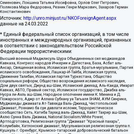
Семенович, Локшина Татьяна Иосифовна, Орлов Олег Петрович,
Полякова Мара Федоровна, Резник Генри Маркович, Захаров Герман
Константинович
Источник:
http://unro.minjust.ru/NKOForeignAgent.aspx
данные на
24.03.2022
* Единый федеральный список организаций, в том числе
иностранных и международных организаций, признанных
в соответствии с законодательством Российской
Федерации террористическими:
Высший военный Маджлисуль Шура Объединенных сил моджахедов
Кавказа, Конгресс народов Ичкерии и Дагестана, База, Асбат аль-
Ансар, Священная война, Исламская группа, Братья-мусульмане, Партия
исламского освобождения, Лашкар-И-Тайба, Исламская группа,
Движение Талибан, Исламская партия Туркестана, Общество
социальных реформ, Общество возрождения исламского наследия,
Дом двух святых, Джунд аш-Шам, Исламский джихад, Аль-Каида, Имарат
Кавказ, АБТО, Правый сектор, Исламское государство, Джабха аль-
Нусра ли-Ахль аш-Шам, Народное ополчение имени К. Минина и Д.
Пожарского, Аджр от Аллаха Субхану уа Тагьаля SHAM, АУМ Синрике,
Муджахеды джамаата Ат-Тавхида Валь-Джихад, Чистопольский
Джамаат, Рохнамо ба суи давлати исломи, Террористическое
сообщество Сеть, Катиба Таухид валь-Джихад, Хайят Тахрир аш-Шам,
Ахлю Сунна Валь Джамаа, National Socialism/White Power,
Артподготовка, Религиозная группа “Джамаат “Красный пахарь”,
Колумбайн, Хатлонский джамаат, Мусульманская религиозная группа п.
Кушкуль г. Оренбург, Крымско-татарский добровольческий батальон