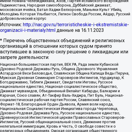
имени Номана Челебиджихана, Азов, Партия исламского возрождения
Таджикистана, Народная самооборона, Дуббайский джамаат,
московская ячейка, Батал-Хаджи Белхороев, Маньяки Культ Убийц,
Молодёжь Которая Улыбается, Легион Свобода России, Айдар, Русский
добровольческий корпус
Источник:
http://nac.gov.ru/terroristicheskie-i-ekstremistskie-
organizacii-i-materialy.html
данные на
16.11.2023
* Перечень общественных объединений и религиозных
организаций в отношении которых судом принято
вступившее в законную силу решение о ликвидации или
запрете деятельности:
Национал-большевистская партия, ВЕК РА, Рада земли Кубанской
Духовно Родовой Державы Русь, Община Духовного Управления
Асгардской Веси Беловодья, Славянская Община Капища Веды Перуна,
Мужская Духовная Семинария Староверов-Инглингов, Нурджулар, К
Богодержавию, Таблиги Джамаат, Свидетели Иеговы, Русское
национальное единство, Национал-социалистическое общество,
Джамаат мувахидов, Объединенный Вилайат Кабарды, Балкарии и
Карачая, Союз славян, Ат-Такфир Валь-Хиджра, Пит Буль, Национал-
социалистическая рабочая партия России, Славянский союз,
Формат-18, Благородный Орден Дьявола, Армия воли народа,
Национальная Социалистическая Инициатива города Череповца,
Духовно-Родовая Держава Русь, Русское национальное единство,
Древнерусской Инглистической церкви Православных Староверов-
Инглингов, Русский общенациональный союз, Движение против
нелегальной иммиграции, Кровь и Честь, О свободе совести и о
религиозных объединениях, Омская организация общественного