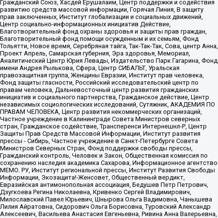
Гражданский Союз, Хасдей Ерушалаим, Центр поддержки и содействия
развитию средств массовой информации, Горячая Линия, В защиту
прав заключенных, Институт глобализации и социальных движений,
Центр социально-информационных инициатив Действие,
Благотворительный фонд охраны здоровья и защиты прав граждан,
Благотворительный фонд помощи осужденным и их семьям, Фонд
Тольятти, Новое время, Серебряная тайга, Так-Так-Так, Сова, центр Анна,
Проект Апрель, Самарская губерния, Эра здоровья, Мемориал,
Аналитический Центр Юрия Левады, Издательство Парк Гагарина, Фонд
имени Андрея Рылькова, Сфера, Центр СИБАЛЬТ, Уральская
правозащитная группа, Женщины Евразии, Институт прав человека,
Фонд защиты гласности, Российский исследовательский центр по
правам человека, Дальневосточный центр развития гражданских
инициатив и социального партнерства, Гражданское действие, Центр
независимых социологических исследований, Сутяжник, АКАДЕМИЯ ПО
ПРАВАМ ЧЕЛОВЕКА, Центр развития некоммерческих организаций,
Частное учреждение в Калининграде Совета Министров северных
стран, Гражданское содействие, Трансперенси Интернешнл-Р, Центр
Защиты Прав Средств Массовой Информации, Институт развития
прессы - Сибирь, Частное учреждение в Санкт-Петербурге Совета
Министров Северных Стран, Фонд поддержки свободы прессы,
Гражданский контроль, Человек и Закон, Общественная комиссия по
сохранению наследия академика Сахарова, Информационное агентство
МЕМО. РУ, Институт региональной прессы, Институт Развития Свободы
Информации, Экозащита!-Женсовет, Общественный вердикт,
Евразийская антимонопольная ассоциация, Бедушев Петр Петрович,
Дзугкоева Регина Николаевна, Кривенко Сергей Владимирович,
Милославский Павел Юрьевич, Шнырова Ольга Вадимовна, Чанышева
Лилия Айратовна, Сидорович Ольга Борисовна, Туровский Александр
Алексеевич, Васильева Анастасия Евгеньевна, Ривина Анна Валерьевна,