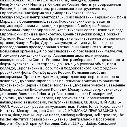
MEDIA DEVELOPMENT INVESTMENT FUND, Международный
Республиканский Институт, Открытая Россия, Институт современной
России, Черноморский фонд регионального сотрудничества,
Европейская Платформа за Демократические Выборы,
Международный центр электоральных исследований, Германский фонд
Маршалла Соединенных Штатов, Тихоокеанский центр защиты
окружающей среды и природных ресурсов, Свободная Россия,
Всемирный конгресс украинцев, Атлантический совет, Человек в беде,
Европейский фонд за демократию, Джеймстаунский фонд, Прожект
Хармони, Родники дракона, Врачи против насильственного извлечения
органов, Фалунь Дафа, Друзья Фалуньгун, Фалуньгун, Коалиция по
расследованию преследования в отношении Фалуньгун в Китае,
Всемирная организация по расследованию преследований Фалуньгун,
Пражский гражданский центр, Ассоциация школ политических
исследований при Совете Европы, Центр либеральной современности,
Форум русскоязычных европейцев, Немецко-русский обмен, Бард
колледж, Европейский выбор, Фонд Ходорковского, Оксфордский
российский фонд, Фонд Будущее России, Компания свободы
информации, Проект Медиа, Международное партнерство за права
человека, Духовное Управление Евангельских Христиан Украинской
Христианской Церкви, Новое Поколение, Духовное Учебное Заведение
Международный Библейский Колледж, Международное христианское
движение, Всемирный Институт Саентологических Предприятий,
Церковь Духовной Технологии, Европейская сеть организаций по
наблюдению за выборами, Республика Польша, СВОБОДНЫЙ ИДЕЛЬ-
УРАЛ, Ассоциация развития журналистики, IStories fonds, Королевский
Институт Международных Отношений, КРИМСЬКА ПРАВОЗАХИСНА
ГРУПА, Фонд имени Генриха Бёлля, Stichting Bellingcat, Bellingcat Ltd, The
Insider, Институт правовой инициативы Центральной и Восточной
Европы, Фонд Открытой Эстонии, Calvert 22 Foundation, Канадский