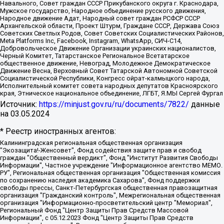
Навального, Совет граждан СССР Прикубанского округа г. Краснодара,
Мужское государство, Народное объединение русского движения,
Народное движение Адат, Народный совет граждан РСФСР СССР
Архангельской области, Проект Штурм, Граждане СССР, Держава Союз
Советских Светлых Родов, Совет Советских Социалистических Районов,
Meta Platforms Inc, Facebook, Instagram, WhatsApp, СИЧ-С14,
Добровольческое Движение Организации украинских националистов,
Черный Комитет, Татарстанское Региональное Всетатарское
общественное движение, Невоград, Молодежное Демократическое
Движение Весна, Верховный Совет Татарской Автономной Советской
Социалистической Республики, Конгресс ойрат-калмыцкого народа,
Исполнительный комитет совета народных депутатов Красноярского
края, Этническое национальное объединение, ЛГБТ, Я.МЫ Сергей Фургал
Источник:
https://minjust.gov.ru/ru/documents/7822/
данные
на
03.05.2024
* Реестр иностранных агентов:
Калининградская региональная общественная организация "Экозащита!-Женсовет", Фонд содействия защите прав и свобод граждан "Общественный вердикт", Фонд "Институт Развития Свободы Информации", Частное учреждение "Информационное агентство МЕМО. РУ", Региональная общественная организация "Общественная комиссия по сохранению наследия академика Сахарова", Фонд поддержки свободы прессы, Санкт-Петербургская общественная правозащитная организация "Гражданский контроль", Межрегиональная общественная организация "Информационно-просветительский центр "Мемориал", Региональный Фонд "Центр Защиты Прав Средств Массовой Информации", с 05.12.2023 Фонд "Центр Защиты Прав Средств массовой информации", Региональная общественная благотворительная организация помощи беженцам и мигрантам "Гражданское содействие", Негосударственное образовательное учреждение дополнительного профессионального образования (повышение квалификации) специалистов "АКАДЕМИЯ ПО ПРАВАМ ЧЕЛОВЕКА", Свердловская региональная общественная организация "Сутяжник", Автономная некоммерческая организация "Центр независимых социологических исследований", Союз общественных объединений "Российский исследовательский центр по правам человека", Региональное общественное учреждение научно-информационный центр "МЕМОРИАЛ", Некоммерческая организация "Фонд защиты гласности", Автономная некоммерческая организация "Институт прав человека", Городская общественная организация "Екатеринбургское общество "МЕМОРИАЛ", Городская общественная организация "Рязанское историко-просветительское и правозащитное общество "Мемориал" (Рязанский Мемориал), Челябинский региональный орган общественной самодеятельности – женское общественное объединение "Женщины Евразии", Челябинский региональный орган общественной самодеятельности "Уральская правозащитная группа", Фонд содействия защите здоровья и социальной справедливости имени Андрея Рылькова, Автономная Некоммерческая Организация "Аналитический Центр Юрия Левады", Автономная некоммерческая организация социальной поддержки населения "Проект Апрель", Региональная общественная организация помощи женщинам и детям, находящимся в кризисной ситуации "Информационно-методический центр "Анна", Фонд содействия развитию массовых коммуникаций и правовому просвещению "Так-так-Так", Фонд содействия устойчивому развитию "Серебряная тайга", Свердловский региональный общественный фонд социальных проектов "Новое время", "Idel.Реалии", Кавказ.Реалии, Крым.Реалии, Телеканал Настоящее Время, Татаро-башкирская служба Радио Свобода (Azatliq Radiosi), Радио Свободная Европа/Радио Свобода (PCE/PC), "Сибирь.Реалии", "Фактограф", Благотворительный фонд помощи осужденным и их семьям, Автономная некоммерческая организация "Институт глобализации и социальных движений", Фонд "В защиту прав заключенных", Частное учреждение "Центр поддержки и содействия развитию средств массовой информации", Пензенский региональный общественный благотворительный фонд "Гражданский союз", "Север.Реалии", Некоммерческая организация Фонд "Правовая инициатива", Общество с ограниченной ответственностью "Радио Свободная Европа/Радио Свобода", Чешское информационное агентство "MEDIUM-ORIENT", Красноярская региональная общественная организация "Мы против СПИДа", Камалягин Денис Николаевич, Маркелов Сергей Евгеньевич, Пономарев Лев Александрович, Савицкая Людмила Алексеевна, Автономная некоммерческая организация "Центр по работе с проблемой насилия "НАСИЛИЮ.НЕТ", Межрегиональный профессиональный союз работников здравоохранения "Альянс врачей", Юридическое лицо, зарегистрированное в Латвийской Республике, SIA "Medusa Project" (регистрационный номер 40103797863, дата регистрации 10.06.2014), Некоммерческая организация "Фонд по борьбе с коррупцией", Автономная некоммерческая организация "Институт права и публичной политики", Баданин Роман Сергеевич, Гликин Максим Александрович, Железнова Мария Михайловна, Лукьянова Юлия Сергеевна, Маетная Елизавета Витальевна, Маняхин Петр Борисович, Чуракова Ольга Владимировна, Ярош Юлия Петровна, Юридическое лицо "The Insider SIA", зарегистрированное в Риге, Латвийская Республика (дата регистрации 26.06.2015), являющееся администратором доменного имени интернет-издания "The Insider SIA", https://theins.ru, Постернак Алексей Евгеньевич, Рубин Михаил Аркадьевич, Анин Роман Александрович, Юридическое лицо Istories fonds, зарегистрированное в Латвийской Республике (регистрационный номер 50008295751, дата регистрации 24.02.2020), Великовский Дмитрий Александрович, Долинина Ирина Николаевна, Мароховская Алеся Алексеевна, Шлейнов Роман Юрьевич, Шмагун Олеся Валентиновна, Общество с ограниченной ответственностью "Альтаир 2021", Общество с ограниченной ответственностью "Вега 2021", Общество с ограниченной ответственностью "Главный редактор 2021", Общество с ограниченной ответственностью "Ромашки монолит", Важенков Артем Валерьевич, Ивановская областная общественная организация "Центр гендерных исследований", Гурман Юрий Альбертович, Медиапроект "ОВД-Инфо", Егоров Владимир Владимирович, Жилинский Владимир Александрович, Общество с ограниченной ответственностью "ЗП", Иванова София Юрьевна, Карезина Инна Павловна, Кильтау Екатерина Викторовна, Петров Алексей Викторович, Пискунов Сергей Евгеньевич, Смирнов Сергей Сергеевич, Тихонов Михаил Сергеевич, Общество с ограниченной ответственностью "ЖУРНАЛИСТ-ИНОСТРАННЫЙ АГЕНТ", Арапова Галина Юрьевна, Вольтская Татьяна Анатольевна, Американская компания "Mason G.E.S. Anonymous Foundation" (США), являющаяся владельцем интернет-издания https://mnews.world/, Компания "Stichting Bellingcat", зарегистрированная в Нидерландах (дата регистрации 11.07.2018), Захаров Андрей Вячеславович, Клепиковская Екатерина Дмитриевна, Общество с ограниченной ответственностью "МЕМО", Перл Роман Александрович, Симонов Евгений Алексеевич, Соловьева Елена Анатольевна, Сотников Даниил Владимирович, Сурначева Елизавета Дмитриевна, Автономная некоммерческая организация по защите прав человека и информированию населения "Якутия – Наше Мнение", Общество с ограниченной ответственностью "Москоу диджитал медиа", с 26.01.2023 Общество с ограниченной ответственностью "Чайка Белые сады", Ветошкина Валерия Валерьевна, Заговора Максим Александрович, Межрегиональное общественное движение "Российская ЛГБТ - сеть", Оленичев Максим Владимирович, Павлов Иван Юрьевич, Скворцова Елена Сергеевна, Общество с ограниченной ответственностью "Как бы инагент", Кочетков Игорь Викторович, Общество с ограниченной ответственностью "Честные выборы", Еланчик Олег Александрович, Общество с ограниченной ответственностью "Нобелевский призыв", Гималова Регина Эмилевна, Григорьев Андрей Валерьевич, Григорьева Алина Александровна, Ассоциация по содействию защите прав призывников, альтернативнослужащих и военнослужащих "Правозащитная группа "Гражданин.Армия.Право", Хисамова Регина Фаритовна, Автономная некоммерческая организация по реализации социально-правовых программ "Лилит", Дальневосточное общественное движение "Маяк", Санкт-Петербургская ЛГБТ-инициативная группа "Выход", Инициативная группа ЛГБТ+ "Реверс", Алексеев Андрей Викторович, Бекбулатова Таисия Львовна, Беляев Иван Михайлович, Владыкина Елена Сергеевна, Гельман Марат Александрович, Никульшина Вероника Юрьевна, Толоконникова Надежда Андреевна, Шендерович Виктор Анатольевич, Общество с ограниченной ответственностью "Данное сообщение", Общество с ограниченной ответственностью Издательский дом "Новая глава", Айнбиндер Александра Александровна, Московский комьюнити-центр для ЛГБТ+инициатив, Благотворительный фонд развития филантропии, Deutsche Welle (Германия, Kurt-Schumacher-Strasse 3, 53113 Bonn), Борзунова Мария Михайловна, Воробьев Виктор Викторович, Голубева Анна Львовна, Константинова Алла Михайловна, Малкова Ирина Владимировна, Мурадов Мурад Абдулгалимович, Осетинская Елизавета Николаевна, Понасенков Евгений Николаевич, Ганапольский Матвей Юрьевич, Киселев Евгений Алексеевич, Борухович Ирина Григорьевна, Дремин Иван Тимофеевич, Дубровский Дмитрий Викторович, Красноярская региональная общественная организация поддержки и развития альтернативных образовательных технологий и межкультурных коммуникаций "ИНТЕРРА", Маяковская Екатерина Алексеевна, Фейгин Марк Захарович, Филимонов Андрей Викторович, Дзугкоева Регина Николаевна, Доброхотов Роман Александрович, Дудь Юрий Александрович, Елкин Сергей Владимирович, Кругликов Кирилл Игоревич, Сабунаева Мария Леонидовна, Семенов Алексей Владимирович, Шаинян Карен Багратович, Шульман Екатерина Михайловна, Асафьев Артур Валерьевич, Вахштайн Виктор Семенович, Венедиктов Алексей Алексеевич, Лушникова Екатерина Евгеньевна, Волков Леонид Михайлович, Невзоров Александр Глебович, Пархоменко Сергей Борисович, Сироткин Ярослав Николаевич, Кара-Мурза Владимир Владимирович, Баранова Наталья Владимировна, Гозман Леонид Яковлевич, Кагарлицкий Борис Юльевич, Климарев Михаил Валерьевич, Милов Владимир Станиславович, Автономная некоммерческая организация Краснодарский центр современного искусства "Типография", Моргенштерн Алишер Тагирович, Соболь Любовь Эдуардовна, Общество с ограниченной ответственностью "ЛИЗА НОРМ", Каспаров Гарри Кимович, Ходорковский Михаил Борисович, Общество с ограниченной ответственностью "Апрельские тезисы", Данилович Ирина Брониславовна, Кашин Олег Владимирович, Петров Николай Владимирович, Пивоваров Алексей Владимирович, Соколов Михаил Владимирович, Цветкова Юлия Владимировна, Чичваркин Евгений Александрович, Комитет против пыток/Команда против пыток, Общество с ограниченной ответственностью "Первый научный", Общество с ограниченной ответственностью "Вертолет и ко", Белоцерковская Вероника Борисовна, Кац Максим Евгеньевич, Лазарева Татьяна Юрьевна, Шаведдинов Руслан Табризович, Яшин Илья Валерьевич, Общество с ограниченной ответственностью "Иноагент ААВ", Алешковский Дмитрий Петрович, Альбац Евгения Марковна, Быков Дмитрий Львович, Галямина Юлия Евгеньевна, Лойко Сергей Леонидович, Мартынов Кирилл Константинович, Медведев Сергей Александрович, Крашенинников Федор Геннадиевич, Гордеева Катерина Вл