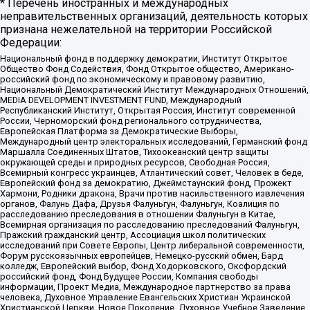
* Перечень иностранных и международных
неправительственных организаций, деятельность которых
признана нежелательной на территории Российской
Федерации:
Национальный фонд в поддержку демократии, Институт Открытое
Общество Фонд Содействия, Фонд Открытое общество, Американо-
российский фонд по экономическому и правовому развитию,
Национальный Демократический Институт Международных Отношений,
MEDIA DEVELOPMENT INVESTMENT FUND, Международный
Республиканский Институт, Открытая Россия, Институт современной
России, Черноморский фонд регионального сотрудничества,
Европейская Платформа за Демократические Выборы,
Международный центр электоральных исследований, Германский фонд
Маршалла Соединенных Штатов, Тихоокеанский центр защиты
окружающей среды и природных ресурсов, Свободная Россия,
Всемирный конгресс украинцев, Атлантический совет, Человек в беде,
Европейский фонд за демократию, Джеймстаунский фонд, Прожект
Хармони, Родники дракона, Врачи против насильственного извлечения
органов, Фалунь Дафа, Друзья Фалуньгун, Фалуньгун, Коалиция по
расследованию преследования в отношении Фалуньгун в Китае,
Всемирная организация по расследованию преследований Фалуньгун,
Пражский гражданский центр, Ассоциация школ политических
исследований при Совете Европы, Центр либеральной современности,
Форум русскоязычных европейцев, Немецко-русский обмен, Бард
колледж, Европейский выбор, Фонд Ходорковского, Оксфордский
российский фонд, Фонд Будущее России, Компания свободы
информации, Проект Медиа, Международное партнерство за права
человека, Духовное Управление Евангельских Христиан Украинской
Христианской Церкви, Новое Поколение, Духовное Учебное Заведение