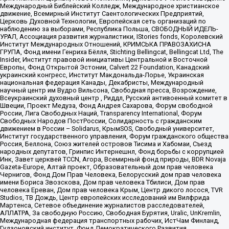
Международный Библейский Колледж, Международное христианское
движение, Всемирный Институт Саентологических Предприятий,
Церковь Духовной Технологии, Европейская сеть организаций по
наблюдению за выборами, Республика Польша, СВОБОДНЫЙ ИДЕЛЬ-
УРАЛ, Ассоциация развития журналистики, IStories fonds, Королевский
Институт Международных Отношений, КРИМСЬКА ПРАВОЗАХИСНА
ГРУПА, Фонд имени Генриха Бёлля, Stichting Bellingcat, Bellingcat Ltd, The
Insider, Институт правовой инициативы Центральной и Восточной
Европы, Фонд Открытой Эстонии, Calvert 22 Foundation, Канадский
украинский конгресс, Институт Макдональда-Лорье, Украинская
национальная федерация Канады, Декабристы, Международный
научный центр им Вудро Вильсона, Свободная пресса, Возрождение,
Всеукраинский духовный центр , Риддл, Русский антивоенный комитет в
Швеции, Проект Медуза, Фонд Андрея Сахарова, Форум свободной
России, Лига Свободных Наций, Transparеncy International, Форум
Свободных Народов ПостРоссии, Солидарность с гражданским
движением в России – Solidarus, КрымSOS, Свободный университет,
Институт государственного управления, Форум гражданского общества
Россия, Беллона, Союз жителей островов Тисима и Хабомаи, Съезд
народных депутатов, Гринпис Интернешнл, Фонд борьбы с коррупцией
Инк, Завет церквей TCCN, Агора, Всемирный фонд природы, BDR Novaja
Gazeta-Europe, Алтай проект, Образовательный дом прав человека
Чернигов, Фонд Дом Прав Человека, Белорусский дом прав человека
имени Бориса Звозскова, Дом прав человека Тбилиси, Дом прав
человека Ереван, Дом прав человека Крым, Центр дикого лосося, TVR
Studios, ТВ Дождь, Центр европейских исследований им Вилфрида
Мартенса, Сетевое объединение журналистов расследователей,
АЛЛАТРА, За свободную Россию, Свободная Бурятия, Uralic, UnKremlin,
Международная федерация транспортных рабочих, ИстЧам Финланд,
Гудзоновский институт, Фонд Демократического Развития,