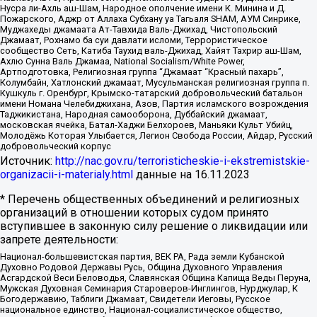
Нусра ли-Ахль аш-Шам, Народное ополчение имени К. Минина и Д.
Пожарского, Аджр от Аллаха Субхану уа Тагьаля SHAM, АУМ Синрике,
Муджахеды джамаата Ат-Тавхида Валь-Джихад, Чистопольский
Джамаат, Рохнамо ба суи давлати исломи, Террористическое
сообщество Сеть, Катиба Таухид валь-Джихад, Хайят Тахрир аш-Шам,
Ахлю Сунна Валь Джамаа, National Socialism/White Power,
Артподготовка, Религиозная группа “Джамаат “Красный пахарь”,
Колумбайн, Хатлонский джамаат, Мусульманская религиозная группа п.
Кушкуль г. Оренбург, Крымско-татарский добровольческий батальон
имени Номана Челебиджихана, Азов, Партия исламского возрождения
Таджикистана, Народная самооборона, Дуббайский джамаат,
московская ячейка, Батал-Хаджи Белхороев, Маньяки Культ Убийц,
Молодёжь Которая Улыбается, Легион Свобода России, Айдар, Русский
добровольческий корпус
Источник:
http://nac.gov.ru/terroristicheskie-i-ekstremistskie-
organizacii-i-materialy.html
данные на
16.11.2023
* Перечень общественных объединений и религиозных
организаций в отношении которых судом принято
вступившее в законную силу решение о ликвидации или
запрете деятельности:
Национал-большевистская партия, ВЕК РА, Рада земли Кубанской
Духовно Родовой Державы Русь, Община Духовного Управления
Асгардской Веси Беловодья, Славянская Община Капища Веды Перуна,
Мужская Духовная Семинария Староверов-Инглингов, Нурджулар, К
Богодержавию, Таблиги Джамаат, Свидетели Иеговы, Русское
национальное единство, Национал-социалистическое общество,