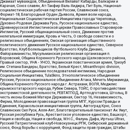
Джамаат мувахидов, Объединенный Вилайат Кабарды, Балкарии и
Карачая, Союз славян, Ат-Такфир Валь-Хиджра, Пит Буль, Национал-
социалистическая рабочая партия России, Славянский союз,
Формат-18, Благородный Орден Дьявола, Армия воли народа,
Национальная Социалистическая Инициатива города Череповца,
Духовно-Родовая Держава Русь, Русское национальное единство,
Древнерусской Инглистической церкви Православных Староверов-
Инглингов, Русский общенациональный союз, Движение против
нелегальной иммиграции, Кровь и Честь, О свободе совести и о
религиозных объединениях, Омская организация общественного
политического движения Русское национальное единство, Северное
Братство, Клуб Болельщиков Футбольного Клуба Динамо,
Файзрахманисты, Мусульманская религиозная организация п.
Боровский, Община Коренного Русского народа Щелковского района,
Правый сектор, УНА - УНСО, Украинская повстанческая армия, Тризуб
им. Степана Бандеры, Братство, Белый Крест, Misanthropic division,
Религиозное объединение последователей инглиизма, Народная
Социальная Инициатива, TulaSkins, Этнополитическое объединение
Русские, Русское национальное объединение Атака, Мечеть Мирмамеда,
Община Коренного Русского народа г. Астрахани, ВОЛЯ, Меджлис
крымскотатарского народа, Рубеж Севера, ТОЙС, О противодействии
экстремистской деятельности, РЕВТАТПОД, Артподготовка, Штольц, В
честь иконы Божией Матери Державная, Сектор 16, Независимость,
Фирма, Молодежная правозащитная группа МПГ, Курсом Правды и
Единения, Каракольская инициативная группа, Автоград Крю, Союз
Славянских Сил Руси, Алля-Аят, Благотворительный пансионат Ак Умут,
Русская республика Русь, Арестантское уголовное единство, Башкорт,
Нация и свобода, Нация и свобода, W.H.С., Фалунь Дафа, Иртыш Ultras,
Русский Патриотический клуб-Новокузнецк/РПК, Сибирский державный
союз, Фонд борьбы с коррупцией, Фонд защиты прав граждан, Штабы