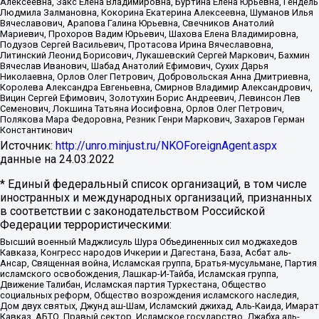
Алексеевна, Закс Елена Владимировна, Буртина Елена Юрьевна, Гендель
Людмила Залмановна, Кокорина Екатерина Алексеевна, Шуманов Илья
Вячеславович, Арапова Галина Юрьевна, Свечников Анатолий
Мариевич, Прохоров Вадим Юрьевич, Шахова Елена Владимировна,
Подузов Сергей Васильевич, Протасова Ирина Вячеславовна,
Литинский Леонид Борисович, Лукашевский Сергей Маркович, Бахмин
Вячеслав Иванович, Шабад Анатолий Ефимович, Сухих Дарья
Николаевна, Орлов Олег Петрович, Добровольская Анна Дмитриевна,
Королева Александра Евгеньевна, Смирнов Владимир Александрович,
Вицин Сергей Ефимович, Золотухин Борис Андреевич, Левинсон Лев
Семенович, Локшина Татьяна Иосифовна, Орлов Олег Петрович,
Полякова Мара Федоровна, Резник Генри Маркович, Захаров Герман
Константинович
Источник:
http://unro.minjust.ru/NKOForeignAgent.aspx
данные на
24.03.2022
* Единый федеральный список организаций, в том числе
иностранных и международных организаций, признанных
в соответствии с законодательством Российской
Федерации террористическими:
Высший военный Маджлисуль Шура Объединенных сил моджахедов
Кавказа, Конгресс народов Ичкерии и Дагестана, База, Асбат аль-
Ансар, Священная война, Исламская группа, Братья-мусульмане, Партия
исламского освобождения, Лашкар-И-Тайба, Исламская группа,
Движение Талибан, Исламская партия Туркестана, Общество
социальных реформ, Общество возрождения исламского наследия,
Дом двух святых, Джунд аш-Шам, Исламский джихад, Аль-Каида, Имарат
Кавказ, АБТО, Правый сектор, Исламское государство, Джабха аль-