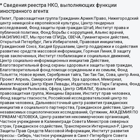
* Сведения реестра НКО, выполняющих функции
иностранного агента:
Лилит, Правозащитная группа Гражданин.Армия.Право, Нижегородский
центр немецкой и европейской культуры, Центр гендерных
исследований, Фонд защиты прав граждан Штаб, Институт права и
публичной политики, Фонд борьбы с коррупцией, Альянс врачей,
НАСИЛИЮ.НЕТ, Мы против СПИДа, СВЕЧА, Гуманитарное действие,
Открытый Петербург, Лига Избирателей, Правовая инициатива,
Гражданский Союз, Хасдей Ерушалаим, Центр поддержки и содействия
развитию средств массовой информации, Горячая Линия, В защиту
прав заключенных, Институт глобализации и социальных движений,
Центр социально-информационных инициатив Действие,
Благотворительный фонд охраны здоровья и защиты прав граждан,
Благотворительный фонд помощи осужденным и их семьям, Фонд
Тольятти, Новое время, Серебряная тайга, Так-Так-Так, Сова, центр Анна,
Проект Апрель, Самарская губерния, Эра здоровья, Мемориал,
Аналитический Центр Юрия Левады, Издательство Парк Гагарина, Фонд
имени Андрея Рылькова, Сфера, Центр СИБАЛЬТ, Уральская
правозащитная группа, Женщины Евразии, Институт прав человека,
Фонд защиты гласности, Российский исследовательский центр по
правам человека, Дальневосточный центр развития гражданских
инициатив и социального партнерства, Гражданское действие, Центр
независимых социологических исследований, Сутяжник, АКАДЕМИЯ ПО
ПРАВАМ ЧЕЛОВЕКА, Центр развития некоммерческих организаций,
Частное учреждение в Калининграде Совета Министров северных
стран, Гражданское содействие, Трансперенси Интернешнл-Р, Центр
Защиты Прав Средств Массовой Информации, Институт развития
прессы - Сибирь, Частное учреждение в Санкт-Петербурге Совета