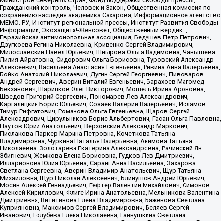
Министров Северных Стран, Фонд поддержки свободы прессы,
Гражданский контроль, Человек и Закон, Общественная комиссия по
сохранению наследия академика Сахарова, Информационное агентство
МЕМО. РУ, Институт региональной прессы, Институт Развития Свободы
Информации, Экозащита!-Женсовет, Общественный вердикт,
Евразийская антимонопольная ассоциация, Бедушев Петр Петрович,
Дзугкоева Регина Николаевна, Кривенко Сергей Владимирович,
Милославский Павел Юрьевич, Шнырова Ольга Вадимовна, Чанышева
Лилия Айратовна, Сидорович Ольга Борисовна, Туровский Александр
Алексеевич, Васильева Анастасия Евгеньевна, Ривина Анна Валерьевна,
Бойко Анатолий Николаевич, Дугин Сергей Георгиевич, Пивоваров
Андрей Сергеевич, Аверин Виталий Евгеньевич, Барахоев Магомед
Бекханович, Шарипков Олег Викторович, Мошель Ирина Ароновна,
Шведов Григорий Сергеевич, Пономарев Лев Александрович,
Каргалицкий Борис Юльевич, Созаев Валерий Валерьевич, Исламов
Тимур Рифгатович, Романова Ольга Евгеньевна, Щаров Сергей
Алексадрович, Цирульников Борис Альбертович, Гасан Ольга Павловна,
Паутов Юрий Анатольевич, Верховский Александр Маркович,
Пислакова-Паркер Марина Петровна, Кочеткова Татьяна
Владимировна, Чуркина Наталья Валерьевна, Акимова Татьяна
Николаевна, Золотарева Екатерина Александровна, Рачинский Ян
Збигневич, Жемкова Елена Борисовна, Гудков Лев Дмитриевич,
Илларионова Юлия Юрьевна, Саранг Анна Васильевна, Захарова
Светлана Сергеевна, Аверин Владимир Анатольевич, Щур Татьяна
Михайловна, Щур Николай Алексеевич, Блинушов Андрей Юрьевич,
Мосин Алексей Геннадьевич, Гефтер Валентин Михайлович, Симонов
Алексей Кириллович, Флиге Ирина Анатольевна, Мельникова Валентина
Дмитриевна, Вититинова Елена Владимировна, Баженова Светлана
Куприяновна, Максимов Сергей Владимирович, Беляев Сергей
Иванович, Голубева Елена Николаевна, Ганнушкина Светлана