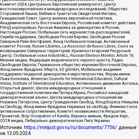
Комитет-2024, Центрально-Европейский университет, Центр
восточноевропейских и международных исследований, Общество
Сторожевой башни, Библии и трактатов Свидетелей Иеговы,
Гражданский Совет, Центр анализа европейской политики,
Академическая сеть Восточная Европа, Российский комитет действия,
РЭНД корпорейшн, Русская Америка за демократию в России,
Настоящая Россия, Глобальная сеть журналистов-расследователей,
Служба поддержки, Свободная Россия Берлин, Свободная Россия
Северный Рейн-Вестфалия, Фонд глобальной помощи, Антивоенный
комитет России, Russie-Libertes, La Asocicion de Rusos Libres, Союз за
возвращение Северных территорий, Крымскотатарский Ресурсный
Центр, Глобальный союз IndustriALL, Russian Election Monitor, Article 19,
Мнение медиа, Федерация анархического черного креста, Радио
Свободная Европа, Германское общество изучения Восточной Европы,
Фонд имени Фридриха Эберта, XZ gGmbH, Мобильная академия
поддержки гендерной демократии и миротворчества, Форум имени
Льва Копелева, American Councils for International Education, Cultural
Vistas, Institute of International Education, Антивоенное движение Антальи,
Открытый диалог, Школа международных отношений и
государственной политики им Питера Мунка, Российско-канадский
демократический альянс, Школа международных отношений им
Нормана Патерсона, Центр Гражданских Свобод, Фонд Бориса Немцова
за Свободу, Фонд имени Фридриха Науманна за свободу, Феминистское
антивоенное сопротивление, Комитет независимости Ингушетии,
Прометей, Stop Occupation of Karelia, Вернись живым, Фридом Хаус,
СОТА медиа, Либерально-демократическая Лига Украины
Источник:
https://minjust.gov.ru/ru/documents/7756/
данные
на
13.05.2024