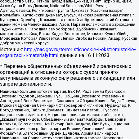
сообщество Сеть, Катиба Таухид валь-Джихад, Хайят Тахрир аш-Шам,
Ахлю Сунна Валь Джамаа, National Socialism/White Power,
Артподготовка, Религиозная группа “Джамаат “Красный пахарь”,
Колумбайн, Хатлонский джамаат, Мусульманская религиозная группа п.
Кушкуль г. Оренбург, Крымско-татарский добровольческий батальон
имени Номана Челебиджихана, Азов, Партия исламского возрождения
Таджикистана, Народная самооборона, Дуббайский джамаат,
московская ячейка, Батал-Хаджи Белхороев, Маньяки Культ Убийц,
Молодёжь Которая Улыбается, Легион Свобода России, Айдар, Русский
добровольческий корпус
Источник:
http://nac.gov.ru/terroristicheskie-i-ekstremistskie-
organizacii-i-materialy.html
данные на
16.11.2023
* Перечень общественных объединений и религиозных
организаций в отношении которых судом принято
вступившее в законную силу решение о ликвидации или
запрете деятельности:
Национал-большевистская партия, ВЕК РА, Рада земли Кубанской
Духовно Родовой Державы Русь, Община Духовного Управления
Асгардской Веси Беловодья, Славянская Община Капища Веды Перуна,
Мужская Духовная Семинария Староверов-Инглингов, Нурджулар, К
Богодержавию, Таблиги Джамаат, Свидетели Иеговы, Русское
национальное единство, Национал-социалистическое общество,
Джамаат мувахидов, Объединенный Вилайат Кабарды, Балкарии и
Карачая, Союз славян, Ат-Такфир Валь-Хиджра, Пит Буль, Национал-
социалистическая рабочая партия России, Славянский союз,
Формат-18, Благородный Орден Дьявола, Армия воли народа,
Национальная Социалистическая Инициатива города Череповца,