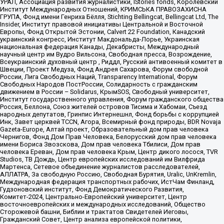
УРАЛ, Ассоциация развития журналистики, IStories fonds, Королевский
Институт Международных Отношений, КРИМСЬКА ПРАВОЗАХИСНА
ГРУПА, Фонд имени Генриха Бёлля, Stichting Bellingcat, Bellingcat Ltd, The
Insider, Институт правовой инициативы Центральной и Восточной
Европы, Фонд Открытой Эстонии, Calvert 22 Foundation, Канадский
украинский конгресс, Институт Макдональда-Лорье, Украинская
национальная федерация Канады, Декабристы, Международный
научный центр им Вудро Вильсона, Свободная пресса, Возрождение,
Всеукраинский духовный центр , Риддл, Русский антивоенный комитет в
Швеции, Проект Медуза, Фонд Андрея Сахарова, Форум свободной
России, Лига Свободных Наций, Transparеncy International, Форум
Свободных Народов ПостРоссии, Солидарность с гражданским
движением в России – Solidarus, КрымSOS, Свободный университет,
Институт государственного управления, Форум гражданского общества
Россия, Беллона, Союз жителей островов Тисима и Хабомаи, Съезд
народных депутатов, Гринпис Интернешнл, Фонд борьбы с коррупцией
Инк, Завет церквей TCCN, Агора, Всемирный фонд природы, BDR Novaja
Gazeta-Europe, Алтай проект, Образовательный дом прав человека
Чернигов, Фонд Дом Прав Человека, Белорусский дом прав человека
имени Бориса Звозскова, Дом прав человека Тбилиси, Дом прав
человека Ереван, Дом прав человека Крым, Центр дикого лосося, TVR
Studios, ТВ Дождь, Центр европейских исследований им Вилфрида
Мартенса, Сетевое объединение журналистов расследователей,
АЛЛАТРА, За свободную Россию, Свободная Бурятия, Uralic, UnKremlin,
Международная федерация транспортных рабочих, ИстЧам Финланд,
Гудзоновский институт, Фонд Демократического Развития,
Комитет-2024, Центрально-Европейский университет, Центр
восточноевропейских и международных исследований, Общество
Сторожевой башни, Библии и трактатов Свидетелей Иеговы,
Гражданский Совет, Центр анализа европейской политики,