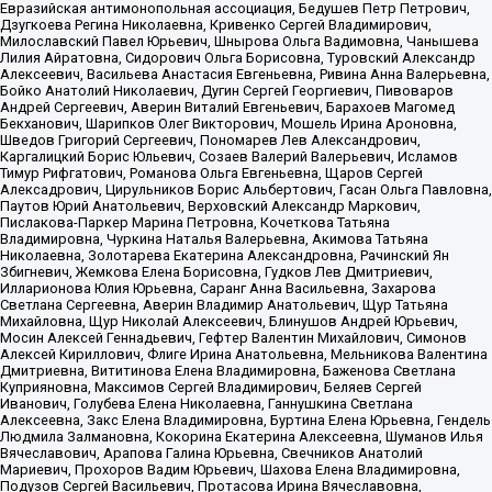
Евразийская антимонопольная ассоциация, Бедушев Петр Петрович,
Дзугкоева Регина Николаевна, Кривенко Сергей Владимирович,
Милославский Павел Юрьевич, Шнырова Ольга Вадимовна, Чанышева
Лилия Айратовна, Сидорович Ольга Борисовна, Туровский Александр
Алексеевич, Васильева Анастасия Евгеньевна, Ривина Анна Валерьевна,
Бойко Анатолий Николаевич, Дугин Сергей Георгиевич, Пивоваров
Андрей Сергеевич, Аверин Виталий Евгеньевич, Барахоев Магомед
Бекханович, Шарипков Олег Викторович, Мошель Ирина Ароновна,
Шведов Григорий Сергеевич, Пономарев Лев Александрович,
Каргалицкий Борис Юльевич, Созаев Валерий Валерьевич, Исламов
Тимур Рифгатович, Романова Ольга Евгеньевна, Щаров Сергей
Алексадрович, Цирульников Борис Альбертович, Гасан Ольга Павловна,
Паутов Юрий Анатольевич, Верховский Александр Маркович,
Пислакова-Паркер Марина Петровна, Кочеткова Татьяна
Владимировна, Чуркина Наталья Валерьевна, Акимова Татьяна
Николаевна, Золотарева Екатерина Александровна, Рачинский Ян
Збигневич, Жемкова Елена Борисовна, Гудков Лев Дмитриевич,
Илларионова Юлия Юрьевна, Саранг Анна Васильевна, Захарова
Светлана Сергеевна, Аверин Владимир Анатольевич, Щур Татьяна
Михайловна, Щур Николай Алексеевич, Блинушов Андрей Юрьевич,
Мосин Алексей Геннадьевич, Гефтер Валентин Михайлович, Симонов
Алексей Кириллович, Флиге Ирина Анатольевна, Мельникова Валентина
Дмитриевна, Вититинова Елена Владимировна, Баженова Светлана
Куприяновна, Максимов Сергей Владимирович, Беляев Сергей
Иванович, Голубева Елена Николаевна, Ганнушкина Светлана
Алексеевна, Закс Елена Владимировна, Буртина Елена Юрьевна, Гендель
Людмила Залмановна, Кокорина Екатерина Алексеевна, Шуманов Илья
Вячеславович, Арапова Галина Юрьевна, Свечников Анатолий
Мариевич, Прохоров Вадим Юрьевич, Шахова Елена Владимировна,
Подузов Сергей Васильевич, Протасова Ирина Вячеславовна,