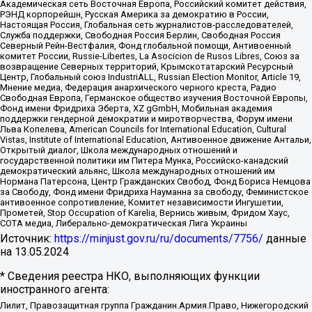
Академическая сеть Восточная Европа, Российский комитет действия,
РЭНД корпорейшн, Русская Америка за демократию в России,
Настоящая Россия, Глобальная сеть журналистов-расследователей,
Служба поддержки, Свободная Россия Берлин, Свободная Россия
Северный Рейн-Вестфалия, Фонд глобальной помощи, Антивоенный
комитет России, Russie-Libertes, La Asocicion de Rusos Libres, Союз за
возвращение Северных территорий, Крымскотатарский Ресурсный
Центр, Глобальный союз IndustriALL, Russian Election Monitor, Article 19,
Мнение медиа, Федерация анархического черного креста, Радио
Свободная Европа, Германское общество изучения Восточной Европы,
Фонд имени Фридриха Эберта, XZ gGmbH, Мобильная академия
поддержки гендерной демократии и миротворчества, Форум имени
Льва Копелева, American Councils for International Education, Cultural
Vistas, Institute of International Education, Антивоенное движение Антальи,
Открытый диалог, Школа международных отношений и
государственной политики им Питера Мунка, Российско-канадский
демократический альянс, Школа международных отношений им
Нормана Патерсона, Центр Гражданских Свобод, Фонд Бориса Немцова
за Свободу, Фонд имени Фридриха Науманна за свободу, Феминистское
антивоенное сопротивление, Комитет независимости Ингушетии,
Прометей, Stop Occupation of Karelia, Вернись живым, Фридом Хаус,
СОТА медиа, Либерально-демократическая Лига Украины
Источник:
https://minjust.gov.ru/ru/documents/7756/
данные
на
13.05.2024
* Сведения реестра НКО, выполняющих функции
иностранного агента:
Лилит, Правозащитная группа Гражданин.Армия.Право, Нижегородский