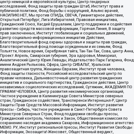
центр немецкой и европейской культуры, Центр гендерных
исследований, Фонд защиты прав граждан Штаб, Институт права и
публичной политики, Фонд борьбы с коррупцией, Альянс врачей,
НАСИЛИЮ.НЕТ, Мы против СПИДа, СВЕЧА, Гуманитарное действие,
Открытый Петербург, Лига Избирателей, Правовая инициатива,
Гражданский Союз, Хасдей Ерушалаим, Центр поддержки и содействия
развитию средств массовой информации, Горячая Линия, В защиту
прав заключенных, Институт глобализации и социальных движений,
Центр социально-информационных инициатив Действие,
Благотворительный фонд охраны здоровья и защиты прав граждан,
Благотворительный фонд помощи осужденным и их семьям, Фонд
Тольятти, Новое время, Серебряная тайга, Так-Так-Так, Сова, центр Анна,
Проект Апрель, Самарская губерния, Эра здоровья, Мемориал,
Аналитический Центр Юрия Левады, Издательство Парк Гагарина, Фонд
имени Андрея Рылькова, Сфера, Центр СИБАЛЬТ, Уральская
правозащитная группа, Женщины Евразии, Институт прав человека,
Фонд защиты гласности, Российский исследовательский центр по
правам человека, Дальневосточный центр развития гражданских
инициатив и социального партнерства, Гражданское действие, Центр
независимых социологических исследований, Сутяжник, АКАДЕМИЯ ПО
ПРАВАМ ЧЕЛОВЕКА, Центр развития некоммерческих организаций,
Частное учреждение в Калининграде Совета Министров северных
стран, Гражданское содействие, Трансперенси Интернешнл-Р, Центр
Защиты Прав Средств Массовой Информации, Институт развития
прессы - Сибирь, Частное учреждение в Санкт-Петербурге Совета
Министров Северных Стран, Фонд поддержки свободы прессы,
Гражданский контроль, Человек и Закон, Общественная комиссия по
сохранению наследия академика Сахарова, Информационное агентство
МЕМО. РУ, Институт региональной прессы, Институт Развития Свободы
Информации, Экозащита!-Женсовет, Общественный вердикт,