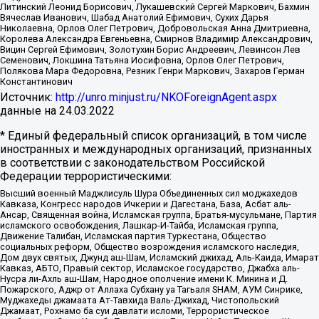
Литинский Леонид Борисович, Лукашевский Сергей Маркович, Бахмин
Вячеслав Иванович, Шабад Анатолий Ефимович, Сухих Дарья
Николаевна, Орлов Олег Петрович, Добровольская Анна Дмитриевна,
Королева Александра Евгеньевна, Смирнов Владимир Александрович,
Вицин Сергей Ефимович, Золотухин Борис Андреевич, Левинсон Лев
Семенович, Локшина Татьяна Иосифовна, Орлов Олег Петрович,
Полякова Мара Федоровна, Резник Генри Маркович, Захаров Герман
Константинович
Источник:
http://unro.minjust.ru/NKOForeignAgent.aspx
данные на
24.03.2022
* Единый федеральный список организаций, в том числе
иностранных и международных организаций, признанных
в соответствии с законодательством Российской
Федерации террористическими:
Высший военный Маджлисуль Шура Объединенных сил моджахедов
Кавказа, Конгресс народов Ичкерии и Дагестана, База, Асбат аль-
Ансар, Священная война, Исламская группа, Братья-мусульмане, Партия
исламского освобождения, Лашкар-И-Тайба, Исламская группа,
Движение Талибан, Исламская партия Туркестана, Общество
социальных реформ, Общество возрождения исламского наследия,
Дом двух святых, Джунд аш-Шам, Исламский джихад, Аль-Каида, Имарат
Кавказ, АБТО, Правый сектор, Исламское государство, Джабха аль-
Нусра ли-Ахль аш-Шам, Народное ополчение имени К. Минина и Д.
Пожарского, Аджр от Аллаха Субхану уа Тагьаля SHAM, АУМ Синрике,
Муджахеды джамаата Ат-Тавхида Валь-Джихад, Чистопольский
Джамаат, Рохнамо ба суи давлати исломи, Террористическое