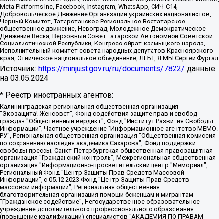
Meta Platforms Inc, Facebook, Instagram, WhatsApp, СИЧ-С14,
Добровольческое Движение Организации украинских националистов,
Черный Комитет, Татарстанское Региональное Всетатарское
общественное движение, Невоград, Молодежное Демократическое
Движение Весна, Верховный Совет Татарской Автономной Советской
Социалистической Республики, Конгресс ойрат-калмыцкого народа,
Исполнительный комитет совета народных депутатов Красноярского
края, Этническое национальное объединение, ЛГБТ, Я.МЫ Сергей Фургал
Источник:
https://minjust.gov.ru/ru/documents/7822/
данные
на
03.05.2024
* Реестр иностранных агентов:
Калининградская региональная общественная организация "Экозащита!-Женсовет", Фонд содействия защите прав и свобод граждан "Общественный вердикт", Фонд "Институт Развития Свободы Информации", Частное учреждение "Информационное агентство МЕМО. РУ", Региональная общественная организация "Общественная комиссия по сохранению наследия академика Сахарова", Фонд поддержки свободы прессы, Санкт-Петербургская общественная правозащитная организация "Гражданский контроль", Межрегиональная общественная организация "Информационно-просветительский центр "Мемориал", Региональный Фонд "Центр Защиты Прав Средств Массовой Информации", с 05.12.2023 Фонд "Центр Защиты Прав Средств массовой информации", Региональная общественная благотворительная организация помощи беженцам и мигрантам "Гражданское содействие", Негосударственное образовательное учреждение дополнительного профессионального образования (повышение квалификации) специалистов "АКАДЕМИЯ ПО ПРАВАМ ЧЕЛОВЕКА", Свердловская региональная общественная организация "Сутяжник", Автономная некоммерческая организация "Центр независимых социологических исследований", Союз общественных объединений "Российский исследовательский центр по правам человека", Региональное общественное учреждение научно-информационный центр "МЕМОРИАЛ", Некоммерческая организация "Фонд защиты гласности", Автономная некоммерческая организация "Институт прав человека", Городская общественная организация "Екатеринбургское общество "МЕМОРИАЛ", Городская общественная организация "Рязанское историко-просветительское и правозащитное общество "Мемориал" (Рязанский Мемориал), Челябинский региональный орган общественной самодеятельности – женское общественное объединение "Женщины Евразии", Челябинский региональный орган общественной самодеятельности "Уральская правозащитная группа", Фонд содействия защите здоровья и социальной справедливости имени Андрея Рылькова, Автономная Некоммерческая Организация "Аналитический Центр Юрия Левады", Автономная некоммерческая организация социальной поддержки населения "Проект Апрель", Региональная общественная организация помощи женщинам и детям, находящимся в кризисной ситуации "Информационно-методический центр "Анна", Фонд содействия развитию массовых коммуникаций и правовому просвещению "Так-так-Так", Фонд содействия устойчивому развитию "Серебряная тайга", Свердловский региональный общественный фонд социальных проектов "Новое время", "Idel.Реалии", Кавказ.Реалии, Крым.Реалии, Телеканал Настоящее Время, Татаро-башкирская служба Радио Свобода (Azatliq Radiosi), Радио Свободная Европа/Радио Свобода (PCE/PC), "Сибирь.Реалии", "Фактограф", Благотворительный фонд помощи осужденным и их семьям, Автономная некоммерческая организация "Институт глобализации и социальных движений", Фонд "В защиту прав заключенных", Частное учреждение "Центр поддержки и содействия развитию средств массовой информации", Пензенский региональный общественный благотворительный фонд "Гражданский союз", "Север.Реалии", Некоммерческая организация Фонд "Правовая инициатива", Общество с ограниченной ответственностью "Радио Свободная Европа/Радио Свобода", Чешское информационное агентство "MEDIUM-ORIENT", Красноярская региональная общественная организация "Мы против СПИДа", Камалягин Денис Николаевич, Маркелов Сергей Евгеньевич, Пономарев Лев Александрович, Савицкая Людмила Алексеевна, Автономная некоммерческая организация "Центр по работе с проблемой насилия "НАСИЛИЮ.НЕТ", Межрегиональный профессиональный союз работников здравоохранения "Альянс врачей", Юридическое лицо, зарегистрированное в Латвийской Республике, SIA "Medusa Project" (регистрационный номер 40103797863, дата регистрации 10.06.2014), Некоммерческая организация "Фонд по борьбе с коррупцией", Автономная некоммерческая организация "Институт права и публичной политики", Баданин Роман Сергеевич, Гликин Максим Александрович, Железнова Мария Михайловна, Лукьянова Юлия Сергеевна, Маетная Елизавета Витальевна, Маняхин Петр Борисович, Чуракова Ольга Владимировна, Ярош Юлия Петровна, Юридическое лицо "The Insider SIA", зарегистрированное в Риге, Латвийская Республика (дата регистрации 26.06.2015), являющееся администратором доменного имени интернет-издания "The Insider SIA", https://theins.ru, Постернак Алексей Евгеньевич, Рубин Михаил Аркадьевич, Анин Роман Александрович, Юридическое лицо Istories fonds, зарегистрированное в Латвийской Республике (регистрационный номер 50008295751, дата регистрации 24.02.2020), Великовский Дмитрий Александрович, Долинина Ирина Николаевна, Мароховская Алеся Алексеевна, Шлейнов Роман Юрьевич, Шмагун Олеся Валентиновна, Общество с ограниченной ответственностью "Альтаир 2021", Общество с ограниченной ответственностью "Вега 2021", Общество с ограниченной ответственностью "Главный редактор 2021", Общество с ограниченной ответственностью "Ромашки монолит", Важенков Артем Валерьевич, Ивановская областная общественная организация "Центр гендерных исследований", Гурман Юрий Альбертович, Медиапроект "ОВД-Инфо", Егоров Владимир Владимирович, Жилинский Владимир Александрович, Общество с ограниченной ответственностью "ЗП", Иванова София Юрьевна, Карезина Инна Павловна, Кильтау Екатерина Викторовна, Петров Алексей Викторович, Пискунов Сергей Евгеньевич, Смирнов Сергей Сергеевич, Тихонов Михаил Сергеевич, Общество с ограниченной ответственностью "ЖУРНАЛИСТ-ИНОСТРАННЫЙ АГЕНТ", Арапова Галина Юрьевна, Вольтская Татьяна Анатольевна, Американская компания "Mason G.E.S. Anonymous Foundation" (США), являющаяся владельцем интернет-издания https://mnews.world/, Компания "Stichting Bellingcat", зарегистрированная в Нидерландах (дата регистрации 11.07.2018), Захаров Андрей Вячеславович, Клепиковская Екатерина Дмитриевна, Общество с ограниченной ответственностью "МЕМО", Перл Роман Александрович, Симонов Евгений Алексеевич, Соловьева Елена Анатольевна, Сотников Даниил Владимирович, Сурначева Елизавета Дмитриевна, Автономная некоммерческая организация по защите прав человека и информированию населения "Якутия – Наше Мнение", Общество с ограниченной ответственностью "Москоу диджитал медиа", с 26.01.2023 Общество с ограниченной ответственностью "Чайка Белые сады", Ветошкина Валерия Валерьевна, Заговора Максим Александрович, Межрегиональное общественное движение "Российская ЛГБТ - сеть", Оленичев Максим Владимирович, Павлов Иван Юрьевич, Скворцова Елена Сергеевна, Общество с ограниченной ответственностью "Как бы инагент", Кочетков Игорь Викторович, Общество с ограниченной ответственностью "Честные выборы", Еланчик Олег Александрович, Общество с ограниченной ответственностью "Нобелевский призыв", Гималова Регина Эмилевна, Григорьев Андрей Валерьевич, Григорьева Алина Александровна, Ассоциация по содействию защите прав призывников, альтернативнослужащих и военнослужащих "Правозащитная группа "Гражданин.Армия.Право", Хисамова Регина Фаритовна, Автономная некоммерческая организация по реализации социально-правовых программ "Лилит", Дальневосточное общественное движение "Маяк", Санкт-Петербургская ЛГБТ-инициативная группа "Выход", Инициативная группа ЛГБТ+ "Реверс", Алексеев Андрей Викторович, Бекбулатова Таисия Львовна, Беляев Иван Михайлович, Владыкина Елена Сергеевна, Гельман Марат Александрович, Никульшина Вероника Юрьевна, Толоконникова Надежда Андреевна, Шендерович Виктор Анатольевич, Общество с ограниченной ответственностью "Данное сообщение", Общество с ограниченной ответственностью Издательский дом "Новая глава", Айнбиндер Александра Александровна, Московский комьюнити-центр для ЛГБТ+инициатив, Благотворительный фонд развития филантропии, Deutsche Welle (Германия, Kurt-Schumacher-Strasse 3, 53113 Bonn), Борзунова Мария Михайловна, Воробьев Виктор Викторович, Голубева Анна Львовна, Константинова Алла Михайловна, Малкова Ирина Владимировна, Мурадов Мурад Абдулгалимович, Осетинская Елизавета Николаевна, Понасенков Евгений Николаевич, Ганапольский Матвей Юрьевич, Киселев Евгений Алексеевич, Борухович Ирина Григорьевна, Дремин Иван Тимофеевич, Дубровский Дмитрий Викторович, Красноярская региональная общественная организация поддержки и развития альтернативных образовательных технологий и межкультурных коммуникаций "ИНТЕРРА", Маяковская Екатерина Алексеевна, Фейгин Марк Захарович, Филимонов Андрей Викторович, Дзугкоева Регина Николаевна, Доброхотов Роман Александрович, Дудь Юрий Александрович, Елкин Сергей Владимирович, Кругликов Кирилл Игоревич, Сабунаева Мария Леонидовна, Семенов Алексей Владимирович, Шаинян Карен Багратович, Шульман Екатерина Михайловна, Асафьев Артур Валерьевич, Вахштайн Виктор Семенович, Венедиктов Алексей Алексеевич, Лушникова Екатерина Евгеньевна, Волков Леонид Михайлович, Невзоров Александр Глебович, Пархоменко Сергей Борисович, Сироткин Ярослав Николаевич, Кара-Мурза Владимир Владимирович, Баранова Наталья Владимировна, Гозман Леонид Яковлевич, Кагарлицкий Борис Юльевич, Климарев Михаил Валерьевич, Милов Владимир Станиславович, Автономная некоммерческая организация Краснодарский центр современного искусства "Типография", Моргенштерн Алишер Тагирович, Соболь Любовь Эдуардовна, Общество с ограниченной ответственностью "ЛИЗА НОРМ", Каспаров Гарри Кимович, Ходорковский Михаил Борисович, Общество с ограниченной ответственностью "Апрельские тезисы", Данилович Ирина Брониславовна, Кашин Олег Владимирович, Петров Николай Владимирович, Пивоваров Алексей Владимирович, Соколов Михаил Владимирович, Цветкова Юлия Владимировна, Чичваркин Евгений Александрович, Комитет против пыток/Команда против пыток, Общество с ограниченной ответственностью "Первый научный", Общество с ограниченной ответственностью "Вертолет и ко", Белоцерковская Вероника Борисовна, Кац Максим Евгеньевич, Лазарева Татьяна Юрьевна, Шаведдинов Руслан Табризович, Яшин Илья Валерьевич, Общество с ограниченной ответственностью "Иноагент ААВ", Алешковский Дмитрий Петрович, Альбац Евгения Марковна, Быков Дмитрий Львович, Галямина Юлия Евгеньевна, Лойко Сергей Леонидович, Мартынов Кирилл Константинович, Медведев Сергей Александрович, Крашенинников Федор Геннадиевич, Гордеева Катерина Вл