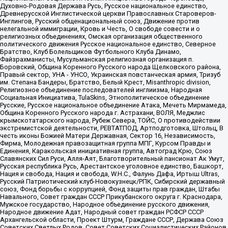
Духовно-Родовая Держава Русь, Русское национальное единство,
Древнерусской Инглистической церкви Православных Староверов-
Инглингов, Русский общенациональный союз, Движение против
нелегальной иммиграции, Кровь и Честь, О свободе совести и о
религиозных объединениях, Омская организация общественного
политического движения Русское национальное единство, Северное
Братство, Клуб Болельщиков Футбольного Клуба Динамо,
Файзрахманисты, Мусульманская религиозная организация п.
Боровский, Община Коренного Русского народа Щелковского района,
Правый сектор, УНА - УНСО, Украинская повстанческая армия, Тризуб
им. Степана Бандеры, Братство, Белый Крест, Misanthropic division,
Религиозное объединение последователей инглиизма, Народная
Социальная Инициатива, TulaSkins, Этнополитическое объединение
Русские, Русское национальное объединение Атака, Мечеть Мирмамеда,
Община Коренного Русского народа г. Астрахани, ВОЛЯ, Меджлис
крымскотатарского народа, Рубеж Севера, ТОЙС, О противодействии
экстремистской деятельности, РЕВТАТПОД, Артподготовка, Штольц, В
честь иконы Божией Матери Державная, Сектор 16, Независимость,
Фирма, Молодежная правозащитная группа МПГ, Курсом Правды и
Единения, Каракольская инициативная группа, Автоград Крю, Союз
Славянских Сил Руси, Алля-Аят, Благотворительный пансионат Ак Умут,
Русская республика Русь, Арестантское уголовное единство, Башкорт,
Нация и свобода, Нация и свобода, W.H.С., Фалунь Дафа, Иртыш Ultras,
Русский Патриотический клуб-Новокузнецк/РПК, Сибирский державный
союз, Фонд борьбы с коррупцией, Фонд защиты прав граждан, Штабы
Навального, Совет граждан СССР Прикубанского округа г. Краснодара,
Мужское государство, Народное объединение русского движения,
Народное движение Адат, Народный совет граждан РСФСР СССР
Архангельской области, Проект Штурм, Граждане СССР, Держава Союз
Советских Светлых Родов, Совет Советских Социалистических Районов,