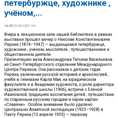
петербуржце, художнике ,
учёном,...
16:40
20.06.2026 16+
Вчера в лекционном зале нашей библиотеки в рамках
выставки прошёл вечер о Николае Константиновиче
Рерихе (1874–1947) — выдающемся петербуржце,
художнике , учёном, мыслителе , путешественнике и
общественном деятеле.
Презентацию вела Александрова Татьяна Васильевна
из Санкт-Петербургского отделения Международного
Центра Рерихов. Она рассказала о детских годах
Рериха, увлечении русской историей и археологией ,
учёбе в гимназии Карла Мая, на юридическом
факультете и в Академии художеств, о роли директора
художественной школы (1906), встрече с Еленой
Ивановной, традициях воспитания детей , путешествии
по старинным русским городам и серии картин
«Славяне» . Особое внимание было уделено
Центрально‑Азиатской экспедиции (1923–1928) и
Пакту Рериха (15 апреля 1935) — первому