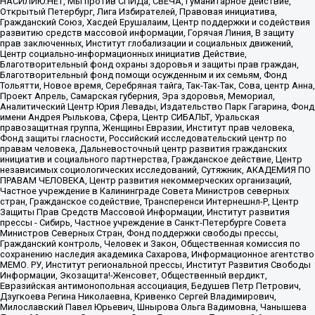
НАСИЛИЮ.НЕТ, Мы против СПИДа, СВЕЧА, Гуманитарное действие,
Открытый Петербург, Лига Избирателей, Правовая инициатива,
Гражданский Союз, Хасдей Ерушалаим, Центр поддержки и содействия
развитию средств массовой информации, Горячая Линия, В защиту
прав заключенных, Институт глобализации и социальных движений,
Центр социально-информационных инициатив Действие,
Благотворительный фонд охраны здоровья и защиты прав граждан,
Благотворительный фонд помощи осужденным и их семьям, Фонд
Тольятти, Новое время, Серебряная тайга, Так-Так-Так, Сова, центр Анна,
Проект Апрель, Самарская губерния, Эра здоровья, Мемориал,
Аналитический Центр Юрия Левады, Издательство Парк Гагарина, Фонд
имени Андрея Рылькова, Сфера, Центр СИБАЛЬТ, Уральская
правозащитная группа, Женщины Евразии, Институт прав человека,
Фонд защиты гласности, Российский исследовательский центр по
правам человека, Дальневосточный центр развития гражданских
инициатив и социального партнерства, Гражданское действие, Центр
независимых социологических исследований, Сутяжник, АКАДЕМИЯ ПО
ПРАВАМ ЧЕЛОВЕКА, Центр развития некоммерческих организаций,
Частное учреждение в Калининграде Совета Министров северных
стран, Гражданское содействие, Трансперенси Интернешнл-Р, Центр
Защиты Прав Средств Массовой Информации, Институт развития
прессы - Сибирь, Частное учреждение в Санкт-Петербурге Совета
Министров Северных Стран, Фонд поддержки свободы прессы,
Гражданский контроль, Человек и Закон, Общественная комиссия по
сохранению наследия академика Сахарова, Информационное агентство
МЕМО. РУ, Институт региональной прессы, Институт Развития Свободы
Информации, Экозащита!-Женсовет, Общественный вердикт,
Евразийская антимонопольная ассоциация, Бедушев Петр Петрович,
Дзугкоева Регина Николаевна, Кривенко Сергей Владимирович,
Милославский Павел Юрьевич, Шнырова Ольга Вадимовна, Чанышева