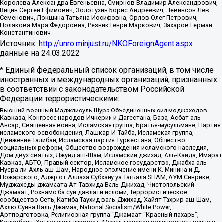
Королева Александра Евгеньевна, Смирнов Владимир Александрович,
Вицин Сергей Ефимович, Золотухин Борис Андреевич, Левинсон Лев
Семенович, Локшина Татьяна Иосифовна, Орлов Олег Петрович,
Полякова Мара Федоровна, Резник Генри Маркович, Захаров Герман
Константинович
Источник:
http://unro.minjust.ru/NKOForeignAgent.aspx
данные на
24.03.2022
* Единый федеральный список организаций, в том числе
иностранных и международных организаций, признанных
в соответствии с законодательством Российской
Федерации террористическими:
Высший военный Маджлисуль Шура Объединенных сил моджахедов
Кавказа, Конгресс народов Ичкерии и Дагестана, База, Асбат аль-
Ансар, Священная война, Исламская группа, Братья-мусульмане, Партия
исламского освобождения, Лашкар-И-Тайба, Исламская группа,
Движение Талибан, Исламская партия Туркестана, Общество
социальных реформ, Общество возрождения исламского наследия,
Дом двух святых, Джунд аш-Шам, Исламский джихад, Аль-Каида, Имарат
Кавказ, АБТО, Правый сектор, Исламское государство, Джабха аль-
Нусра ли-Ахль аш-Шам, Народное ополчение имени К. Минина и Д.
Пожарского, Аджр от Аллаха Субхану уа Тагьаля SHAM, АУМ Синрике,
Муджахеды джамаата Ат-Тавхида Валь-Джихад, Чистопольский
Джамаат, Рохнамо ба суи давлати исломи, Террористическое
сообщество Сеть, Катиба Таухид валь-Джихад, Хайят Тахрир аш-Шам,
Ахлю Сунна Валь Джамаа, National Socialism/White Power,
Артподготовка, Религиозная группа “Джамаат “Красный пахарь”,
Колумбайн, Хатлонский джамаат, Мусульманская религиозная группа п.