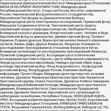
Национальный Демократический Институт Международных Отношений,
MEDIA DEVELOPMENT INVESTMENT FUND, Международный
Республиканский Институт, Открытая Россия, Институт современной
России, Черноморский фонд регионального сотрудничества,
Европейская Платформа за Демократические Выборы,
Международный центр электоральных исследований, Германский фонд
Маршалла Соединенных Штатов, Тихоокеанский центр защиты
окружающей среды и природных ресурсов, Свободная Россия,
Всемирный конгресс украинцев, Атлантический совет, Человек в беде,
Европейский фонд за демократию, Джеймстаунский фонд, Прожект
Хармони, Родники дракона, Врачи против насильственного извлечения
органов, Фалунь Дафа, Друзья Фалуньгун, Фалуньгун, Коалиция по
расследованию преследования в отношении Фалуньгун в Китае,
Всемирная организация по расследованию преследований Фалуньгун,
Пражский гражданский центр, Ассоциация школ политических
исследований при Совете Европы, Центр либеральной современности,
Форум русскоязычных европейцев, Немецко-русский обмен, Бард
колледж, Европейский выбор, Фонд Ходорковского, Оксфордский
российский фонд, Фонд Будущее России, Компания свободы
информации, Проект Медиа, Международное партнерство за права
человека, Духовное Управление Евангельских Христиан Украинской
Христианской Церкви, Новое Поколение, Духовное Учебное Заведение
Международный Библейский Колледж, Международное христианское
движение, Всемирный Институт Саентологических Предприятий,
Церковь Духовной Технологии, Европейская сеть организаций по
наблюдению за выборами, Республика Польша, СВОБОДНЫЙ ИДЕЛЬ-
УРАЛ, Ассоциация развития журналистики, IStories fonds, Королевский
Институт Международных Отношений, КРИМСЬКА ПРАВОЗАХИСНА
ГРУПА, Фонд имени Генриха Бёлля, Stichting Bellingcat, Bellingcat Ltd, The
Insider, Институт правовой инициативы Центральной и Восточной