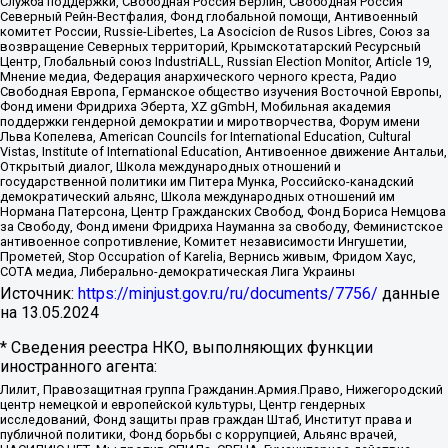
Служба поддержки, Свободная Россия Берлин, Свободная Россия
Северный Рейн-Вестфалия, Фонд глобальной помощи, Антивоенный
комитет России, Russie-Libertes, La Asocicion de Rusos Libres, Союз за
возвращение Северных территорий, Крымскотатарский Ресурсный
Центр, Глобальный союз IndustriALL, Russian Election Monitor, Article 19,
Мнение медиа, Федерация анархического черного креста, Радио
Свободная Европа, Германское общество изучения Восточной Европы,
Фонд имени Фридриха Эберта, XZ gGmbH, Мобильная академия
поддержки гендерной демократии и миротворчества, Форум имени
Льва Копелева, American Councils for International Education, Cultural
Vistas, Institute of International Education, Антивоенное движение Антальи,
Открытый диалог, Школа международных отношений и
государственной политики им Питера Мунка, Российско-канадский
демократический альянс, Школа международных отношений им
Нормана Патерсона, Центр Гражданских Свобод, Фонд Бориса Немцова
за Свободу, Фонд имени Фридриха Науманна за свободу, Феминистское
антивоенное сопротивление, Комитет независимости Ингушетии,
Прометей, Stop Occupation of Karelia, Вернись живым, Фридом Хаус,
СОТА медиа, Либерально-демократическая Лига Украины
Источник:
https://minjust.gov.ru/ru/documents/7756/
данные
на
13.05.2024
* Сведения реестра НКО, выполняющих функции
иностранного агента:
Лилит, Правозащитная группа Гражданин.Армия.Право, Нижегородский
центр немецкой и европейской культуры, Центр гендерных
исследований, Фонд защиты прав граждан Штаб, Институт права и
публичной политики, Фонд борьбы с коррупцией, Альянс врачей,