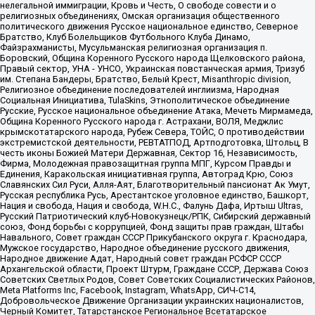
нелегальной иммиграции, Кровь и Честь, О свободе совести и о
религиозных объединениях, Омская организация общественного
политического движения Русское национальное единство, Северное
Братство, Клуб Болельщиков Футбольного Клуба Динамо,
Файзрахманисты, Мусульманская религиозная организация п.
Боровский, Община Коренного Русского народа Щелковского района,
Правый сектор, УНА - УНСО, Украинская повстанческая армия, Тризуб
им. Степана Бандеры, Братство, Белый Крест, Misanthropic division,
Религиозное объединение последователей инглиизма, Народная
Социальная Инициатива, TulaSkins, Этнополитическое объединение
Русские, Русское национальное объединение Атака, Мечеть Мирмамеда,
Община Коренного Русского народа г. Астрахани, ВОЛЯ, Меджлис
крымскотатарского народа, Рубеж Севера, ТОЙС, О противодействии
экстремистской деятельности, РЕВТАТПОД, Артподготовка, Штольц, В
честь иконы Божией Матери Державная, Сектор 16, Независимость,
Фирма, Молодежная правозащитная группа МПГ, Курсом Правды и
Единения, Каракольская инициативная группа, Автоград Крю, Союз
Славянских Сил Руси, Алля-Аят, Благотворительный пансионат Ак Умут,
Русская республика Русь, Арестантское уголовное единство, Башкорт,
Нация и свобода, Нация и свобода, W.H.С., Фалунь Дафа, Иртыш Ultras,
Русский Патриотический клуб-Новокузнецк/РПК, Сибирский державный
союз, Фонд борьбы с коррупцией, Фонд защиты прав граждан, Штабы
Навального, Совет граждан СССР Прикубанского округа г. Краснодара,
Мужское государство, Народное объединение русского движения,
Народное движение Адат, Народный совет граждан РСФСР СССР
Архангельской области, Проект Штурм, Граждане СССР, Держава Союз
Советских Светлых Родов, Совет Советских Социалистических Районов,
Meta Platforms Inc, Facebook, Instagram, WhatsApp, СИЧ-С14,
Добровольческое Движение Организации украинских националистов,
Черный Комитет, Татарстанское Региональное Всетатарское