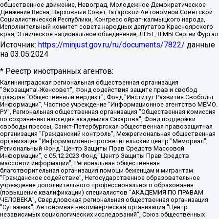
общественное движение, Невоград, Молодежное Демократическое
Движение Весна, Верховный Совет Татарской Автономной Советской
Социалистической Республики, Конгресс ойрат-калмыцкого народа,
Исполнительный комитет совета народных депутатов Красноярского
края, Этническое национальное объединение, ЛГБТ, Я.МЫ Сергей Фургал
Источник:
https://minjust.gov.ru/ru/documents/7822/
данные
на
03.05.2024
* Реестр иностранных агентов:
Калининградская региональная общественная организация "Экозащита!-Женсовет", Фонд содействия защите прав и свобод граждан "Общественный вердикт", Фонд "Институт Развития Свободы Информации", Частное учреждение "Информационное агентство МЕМО. РУ", Региональная общественная организация "Общественная комиссия по сохранению наследия академика Сахарова", Фонд поддержки свободы прессы, Санкт-Петербургская общественная правозащитная организация "Гражданский контроль", Межрегиональная общественная организация "Информационно-просветительский центр "Мемориал", Региональный Фонд "Центр Защиты Прав Средств Массовой Информации", с 05.12.2023 Фонд "Центр Защиты Прав Средств массовой информации", Региональная общественная благотворительная организация помощи беженцам и мигрантам "Гражданское содействие", Негосударственное образовательное учреждение дополнительного профессионального образования (повышение квалификации) специалистов "АКАДЕМИЯ ПО ПРАВАМ ЧЕЛОВЕКА", Свердловская региональная общественная организация "Сутяжник", Автономная некоммерческая организация "Центр независимых социологических исследований", Союз общественных объединений "Российский исследовательский центр по правам человека", Региональное общественное учреждение научно-информационный центр "МЕМОРИАЛ", Некоммерческая организация "Фонд защиты гласности", Автономная некоммерческая организация "Институт прав человека", Городская общественная организация "Екатеринбургское общество "МЕМОРИАЛ", Городская общественная организация "Рязанское историко-просветительское и правозащитное общество "Мемориал" (Рязанский Мемориал), Челябинский региональный орган общественной самодеятельности – женское общественное объединение "Женщины Евразии", Челябинский региональный орган общественной самодеятельности "Уральская правозащитная группа", Фонд содействия защите здоровья и социальной справедливости имени Андрея Рылькова, Автономная Некоммерческая Организация "Аналитический Центр Юрия Левады", Автономная некоммерческая организация социальной поддержки населения "Проект Апрель", Региональная общественная организация помощи женщинам и детям, находящимся в кризисной ситуации "Информационно-методический центр "Анна", Фонд содействия развитию массовых коммуникаций и правовому просвещению "Так-так-Так", Фонд содействия устойчивому развитию "Серебряная тайга", Свердловский региональный общественный фонд социальных проектов "Новое время", "Idel.Реалии", Кавказ.Реалии, Крым.Реалии, Телеканал Настоящее Время, Татаро-башкирская служба Радио Свобода (Azatliq Radiosi), Радио Свободная Европа/Радио Свобода (PCE/PC), "Сибирь.Реалии", "Фактограф", Благотворительный фонд помощи осужденным и их семьям, Автономная некоммерческая организация "Институт глобализации и социальных движений", Фонд "В защиту прав заключенных", Частное учреждение "Центр поддержки и содействия развитию средств массовой информации", Пензенский региональный общественный благотворительный фонд "Гражданский союз", "Север.Реалии", Некоммерческая организация Фонд "Правовая инициатива", Общество с ограниченной ответственностью "Радио Свободная Европа/Радио Свобода", Чешское информационное агентство "MEDIUM-ORIENT", Красноярская региональная общественная организация "Мы против СПИДа", Камалягин Денис Николаевич, Маркелов Сергей Евгеньевич, Пономарев Лев Александрович, Савицкая Людмила Алексеевна, Автономная некоммерческая организация "Центр по работе с проблемой насилия "НАСИЛИЮ.НЕТ", Межрегиональный профессиональный союз работников здравоохранения "Альянс врачей", Юридическое лицо, зарегистрированное в Латвийской Республике, SIA "Medusa Project" (регистрационный номер 40103797863, дата регистрации 10.06.2014), Некоммерческая организация "Фонд по борьбе с коррупцией", Автономная некоммерческая организация "Институт права и публичной политики", Баданин Роман Сергеевич, Гликин Максим Александрович, Железнова Мария Михайловна, Лукьянова Юлия Сергеевна, Маетная Елизавета Витальевна, Маняхин Петр Борисович, Чуракова Ольга Владимировна, Ярош Юлия Петровна, Юридическое лицо "The Insider SIA", зарегистрированное в Риге, Латвийская Республика (дата регистрации 26.06.2015), являющееся администратором доменного имени интернет-издания "The Insider SIA", https://theins.ru, Постернак Алексей Евгеньевич, Рубин Михаил Аркадьевич, Анин Роман Александрович, Юридическое лицо Istories fonds, зарегистрированное в Латвийской Республике (регистрационный номер 50008295751, дата регистрации 24.02.2020), Великовский Дмитрий Александрович, Долинина Ирина Николаевна, Мароховская Алеся Алексеевна, Шлейнов Роман Юрьевич, Шмагун Олеся Валентиновна, Общество с ограниченной ответственностью "Альтаир 2021", Общество с ограниченной ответственностью "Вега 2021", Общество с ограниченной ответственностью "Главный редактор 2021", Общество с ограниченной ответственностью "Ромашки монолит", Важенков Артем Валерьевич, Ивановская областная общественная организация "Центр гендерных исследований", Гурман Юрий Альбертович, Медиапроект "ОВД-Инфо", Егоров Владимир Владимирович, Жилинский Владимир Александрович, Общество с ограниченной ответственностью "ЗП", Иванова София Юрьевна, Карезина Инна Павловна, Кильтау Екатерина Викторовна, Петров Алексей Викторович, Пискунов Сергей Евгеньевич, Смирнов Сергей Сергеевич, Тихонов Михаил Сергеевич, Общество с ограниченной ответственностью "ЖУРНАЛИСТ-ИНОСТРАННЫЙ АГЕНТ", Арапова Галина Юрьевна, Вольтская Татьяна Анатольевна, Американская компания "Mason G.E.S. Anonymous Foundation" (США), являющаяся владельцем интернет-издания https://mnews.world/, Компания "Stichting Bellingcat", зарегистрированная в Нидерландах (дата регистрации 11.07.2018), Захаров Андрей Вячеславович, Клепиковская Екатерина Дмитриевна, Общество с ограниченной ответственностью "МЕМО", Перл Роман Александрович, Симонов Евгений Алексеевич, Соловьева Елена Анатольевна, Сотников Даниил Владимирович, Сурначева Елизавета Дмитриевна, Автономная некоммерческая организация по защите прав человека и информированию населения "Якутия – Наше Мнение", Общество с ограниченной ответственностью "Москоу диджитал медиа", с 26.01.2023 Общество с ограниченной ответственностью "Чайка Белые сады", Ветошкина Валерия Валерьевна, Заговора Максим Александрович, Межрегиональное общественное движение "Российская ЛГБТ - сеть", Оленичев Максим Владимирович, Павлов Иван Юрьевич, Скворцова Елена Сергеевна, Общество с ограниченной ответственностью "Как бы инагент", Кочетков Игорь Викторович, Общество с ограниченной ответственностью "Честные выборы", Еланчик Олег Александрович, Общество с ограниченной ответственностью "Нобелевский призыв", Гималова Регина Эмилевна, Григорьев Андрей Валерьевич, Григорьева Алина Александровна, Ассоциация по содействию защите прав призывников, альтернативнослужащих и военнослужащих "Правозащитная группа "Гражданин.Армия.Право", Хисамова Регина Фаритовна, Автономная некоммерческая организация по реализации социально-правовых программ "Лилит", Дальневосточное общественное движение "Маяк", Санкт-Петербургская ЛГБТ-инициативная группа "Выход", Инициативная группа ЛГБТ+ "Реверс", Алексеев Андрей Викторович, Бекбулатова Таисия Львовна, Беляев Иван Михайлович, Владыкина Елена Сергеевна, Гельман Марат Александрович, Никульшина Вероника Юрьевна, Толоконникова Надежда Андреевна, Шендерович Виктор Анатольевич, Общество с ограниченной ответственностью "Данное сообщение", Общество с ограниченной ответственностью Издательский дом "Новая глава", Айнбиндер Александра Александровна, Московский комьюнити-центр для ЛГБТ+инициатив, Благотворительный фонд развития филантропии, Deutsche Welle (Германия, Kurt-Schumacher-Strasse 3, 53113 Bonn), Борзунова Мария Михайловна, Воробьев Виктор Викторович, Голубева Анна Львовна, Константинова Алла Михайловна, Малкова Ирина Владимировна, Мурадов Мурад Абдулгалимович, Осетинская Елизавета Николаевна, Понасенков Евгений Николаевич, Ганапольский Матвей Юрьевич, Киселев Евгений Алексеевич, Борухович Ирина Григорьевна, Дремин Иван Тимофеевич, Дубровский Дмитрий Викторович, Красноярская региональная общественная организация поддержки и развития альтернативных образовательных технологий и межкультурных коммуникаций "ИНТЕРРА", Маяковская Екатерина Алексеевна, Фейгин Марк Захарович, Филимонов Андрей Викторович, Дзугкоева Регина Николаевна, Доброхотов Роман Александрович, Дудь Юрий Александрович, Елкин Сергей Владимирович, Кругликов Кирилл Игоревич, Сабунаева Мария Леонидовна, Семенов Алексей Владимирович, Шаинян Карен Багратович, Шульман Екатерина Михайловна, Асафьев Артур Валерьевич, Вахштайн Виктор Семенович, Венедиктов Алексей Алексеевич, Лушникова Екатерина Евгеньевна, Волков Леонид Михайлович, Невзоров Александр Глебович, Пархоменко Сергей Борисович, Сироткин Ярослав Николаевич, Кара-Мурза Владимир Владимирович, Баранова Наталья Владимировна, Гозман Леонид Яковлевич, Кагарлицкий Борис Юльевич, Климарев Михаил Валерьевич, Милов Владимир Станиславович, Автономная некоммерческая организация Краснодарский центр современного искусства "Типография", Моргенштерн Алишер Тагирович, Соболь Любовь Эдуардовна, Общество с ограниченной ответственностью "ЛИЗА НОРМ", Каспаров Гарри Кимович, Ходорковский Михаил Борисович, Общество с ограниченной ответственностью "Апрельские тезисы", Данилович Ирина Брониславовна, Кашин Олег Владимирович, Петров Николай Владимирович, Пивоваров Алексей Владимирович, Соколов Михаил Владимирович, Цветкова Юлия Владимировна, Чичваркин Евгений Александрович, Комитет против пыток/Команда против пыток, Общество с ограниченной ответственностью "Первый научный", Общество с ограниченной ответственностью "Вертолет и ко", Белоцерковская Вероника Борисовна, Кац Максим Евгеньевич, Лазарева Татьяна Юрьевна, Шаведдинов Руслан Табризович, Яшин Илья Валерьевич, Общество с ограниченной ответственностью "Иноагент ААВ", Алешковский Дмитрий Петрович, Альбац Евгения Марковна, Быков Дмитрий Львович, Галямина Юлия Евгеньевна, Лойко Сергей Леонидович, Мартынов Кирилл Константинович, Медведев Сергей Александрович, Крашенинников Федор Геннадиевич, Гордеева Катерина Вл