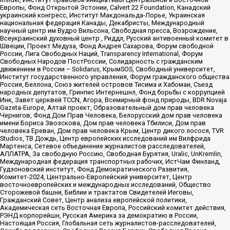
Европы, Фонд Открытой Эстонии, Calvert 22 Foundation, Канадский
украинский конгресс, Институт Макдональда-Лорье, Украинская
национальная федерация Канады, Декабристы, Международный
научный центр им Вудро Вильсона, Свободная пресса, Возрождение,
Всеукраинский духовный центр , Риддл, Русский антивоенный комитет в
Швеции, Проект Медуза, Фонд Андрея Сахарова, Форум свободной
России, Лига Свободных Наций, Transparеncy International, Форум
Свободных Народов ПостРоссии, Солидарность с гражданским
движением в России – Solidarus, КрымSOS, Свободный университет,
Институт государственного управления, Форум гражданского общества
Россия, Беллона, Союз жителей островов Тисима и Хабомаи, Съезд
народных депутатов, Гринпис Интернешнл, Фонд борьбы с коррупцией
Инк, Завет церквей TCCN, Агора, Всемирный фонд природы, BDR Novaja
Gazeta-Europe, Алтай проект, Образовательный дом прав человека
Чернигов, Фонд Дом Прав Человека, Белорусский дом прав человека
имени Бориса Звозскова, Дом прав человека Тбилиси, Дом прав
человека Ереван, Дом прав человека Крым, Центр дикого лосося, TVR
Studios, ТВ Дождь, Центр европейских исследований им Вилфрида
Мартенса, Сетевое объединение журналистов расследователей,
АЛЛАТРА, За свободную Россию, Свободная Бурятия, Uralic, UnKremlin,
Международная федерация транспортных рабочих, ИстЧам Финланд,
Гудзоновский институт, Фонд Демократического Развития,
Комитет-2024, Центрально-Европейский университет, Центр
восточноевропейских и международных исследований, Общество
Сторожевой башни, Библии и трактатов Свидетелей Иеговы,
Гражданский Совет, Центр анализа европейской политики,
Академическая сеть Восточная Европа, Российский комитет действия,
РЭНД корпорейшн, Русская Америка за демократию в России,
Настоящая Россия, Глобальная сеть журналистов-расследователей,