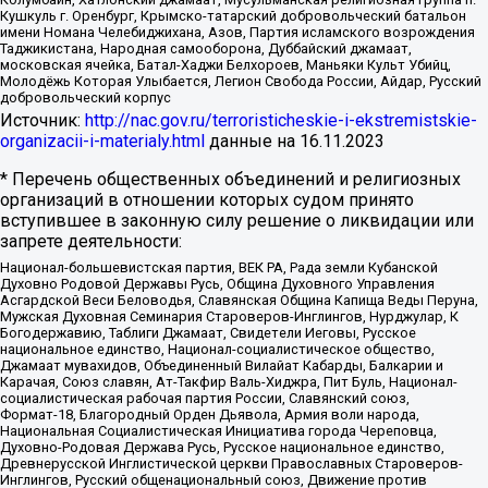
Кушкуль г. Оренбург, Крымско-татарский добровольческий батальон
имени Номана Челебиджихана, Азов, Партия исламского возрождения
Таджикистана, Народная самооборона, Дуббайский джамаат,
московская ячейка, Батал-Хаджи Белхороев, Маньяки Культ Убийц,
Молодёжь Которая Улыбается, Легион Свобода России, Айдар, Русский
добровольческий корпус
Источник:
http://nac.gov.ru/terroristicheskie-i-ekstremistskie-
organizacii-i-materialy.html
данные на
16.11.2023
* Перечень общественных объединений и религиозных
организаций в отношении которых судом принято
вступившее в законную силу решение о ликвидации или
запрете деятельности:
Национал-большевистская партия, ВЕК РА, Рада земли Кубанской
Духовно Родовой Державы Русь, Община Духовного Управления
Асгардской Веси Беловодья, Славянская Община Капища Веды Перуна,
Мужская Духовная Семинария Староверов-Инглингов, Нурджулар, К
Богодержавию, Таблиги Джамаат, Свидетели Иеговы, Русское
национальное единство, Национал-социалистическое общество,
Джамаат мувахидов, Объединенный Вилайат Кабарды, Балкарии и
Карачая, Союз славян, Ат-Такфир Валь-Хиджра, Пит Буль, Национал-
социалистическая рабочая партия России, Славянский союз,
Формат-18, Благородный Орден Дьявола, Армия воли народа,
Национальная Социалистическая Инициатива города Череповца,
Духовно-Родовая Держава Русь, Русское национальное единство,
Древнерусской Инглистической церкви Православных Староверов-
Инглингов, Русский общенациональный союз, Движение против