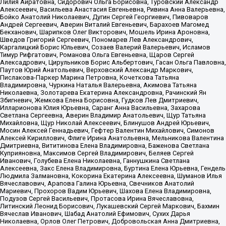
Лилия Айратовна, Сидорович Ольга Борисовна, Туровский Александр
Алексеевич, Васильева Анастасия Евгеньевна, Ривина Анна Валерьевна,
Бойко Анатолий Николаевич, Дугин Сергей Георгиевич, Пивоваров
Андрей Сергеевич, Аверин Виталий Евгеньевич, Барахоев Магомед
Бекханович, Шарипков Олег Викторович, Мошель Ирина Ароновна,
Шведов Григорий Сергеевич, Пономарев Лев Александрович,
Каргалицкий Борис Юльевич, Созаев Валерий Валерьевич, Исламов
Тимур Рифгатович, Романова Ольга Евгеньевна, Щаров Сергей
Алексадрович, Цирульников Борис Альбертович, Гасан Ольга Павловна,
Паутов Юрий Анатольевич, Верховский Александр Маркович,
Пислакова-Паркер Марина Петровна, Кочеткова Татьяна
Владимировна, Чуркина Наталья Валерьевна, Акимова Татьяна
Николаевна, Золотарева Екатерина Александровна, Рачинский Ян
Збигневич, Жемкова Елена Борисовна, Гудков Лев Дмитриевич,
Илларионова Юлия Юрьевна, Саранг Анна Васильевна, Захарова
Светлана Сергеевна, Аверин Владимир Анатольевич, Щур Татьяна
Михайловна, Щур Николай Алексеевич, Блинушов Андрей Юрьевич,
Мосин Алексей Геннадьевич, Гефтер Валентин Михайлович, Симонов
Алексей Кириллович, Флиге Ирина Анатольевна, Мельникова Валентина
Дмитриевна, Вититинова Елена Владимировна, Баженова Светлана
Куприяновна, Максимов Сергей Владимирович, Беляев Сергей
Иванович, Голубева Елена Николаевна, Ганнушкина Светлана
Алексеевна, Закс Елена Владимировна, Буртина Елена Юрьевна, Гендель
Людмила Залмановна, Кокорина Екатерина Алексеевна, Шуманов Илья
Вячеславович, Арапова Галина Юрьевна, Свечников Анатолий
Мариевич, Прохоров Вадим Юрьевич, Шахова Елена Владимировна,
Подузов Сергей Васильевич, Протасова Ирина Вячеславовна,
Литинский Леонид Борисович, Лукашевский Сергей Маркович, Бахмин
Вячеслав Иванович, Шабад Анатолий Ефимович, Сухих Дарья
Николаевна, Орлов Олег Петрович, Добровольская Анна Дмитриевна,