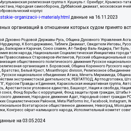
Мусульманская религиозная группа п. Кушкуль г. Оренбург, Крымско-т
кистана, Народная самооборона, Дуббайский джамаат, московская ячей
добровольческий корпус
istskie-organizacii-i-materialy.html
данные на
16.11.2023
зных организаций в отношении которых судом принято вс
ской Духовно Родовой Державы Русь, Община Духовного Управления Асг
Нурджулар, К Богодержавию, Таблиги Джамаат, Свидетели Иеговы, Рус
, Балкарии и Карачая, Союз славян, Ат-Такфир Валь-Хиджра, Пит Буль,
рмия воли народа, Национальная Социалистическая Инициатива города 
ви Православных Староверов-Инглингов, Русский общенациональный сою
ганизация общественного политического движения Русское национально
елигиозная организация п. Боровский, Община Коренного Русского нар
 Братство, Белый Крест, Misanthropic division, Религиозное объединен
е, Русское национальное объединение Атака, Мечеть Мирмамеда, Община
йствии экстремистской деятельности, РЕВТАТПОД, Артподготовка, Што
, Курсом Правды и Единения, Каракольская инициативная группа, Автог
ь, Арестантское уголовное единство, Башкорт, Нация и свобода, Нация и
союз, Фонд борьбы с коррупцией, Фонд защиты прав граждан, Штабы На
сского движения, Народное движение Адат, Народный совет граждан РС
х Социалистических Районов, Meta Platforms Inc, Facebook, Instagram
Региональное Всетатарское общественное движение, Невоград, Молоде
ки, Конгресс ойрат-калмыцкого народа, Исполнительный комитет сове
анные на
03.05.2024