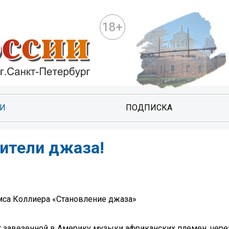
18+
ТИ
ПОДПИСКА
бители джаза!
мса Коллиера «Становление джаза»
 завезенной в Америку музыки африканских племен, чере