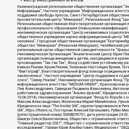
Калининградская региональная общественная организация "Экозащита!-Женсовет", Фонд содействия защите прав и свобод граждан "Общественный вердикт", Фонд "Институт Развития Свободы Информации", Частное учреждение "Информационное агентство МЕМО. РУ", Региональная общественная организация "Общественная комиссия по сохранению наследия академика Сахарова", Фонд поддержки свободы прессы, Санкт-Петербургская общественная правозащитная организация "Гражданский контроль", Межрегиональная общественная организация "Информационно-просветительский центр "Мемориал", Региональный Фонд "Центр Защиты Прав Средств Массовой Информации", с 05.12.2023 Фонд "Центр Защиты Прав Средств массовой информации", Региональная общественная благотворительная организация помощи беженцам и мигрантам "Гражданское содействие", Негосударственное образовательное учреждение дополнительного профессионального образования (повышение квалификации) специалистов "АКАДЕМИЯ ПО ПРАВАМ ЧЕЛОВЕКА", Свердловская региональная общественная организация "Сутяжник", Автономная некоммерческая организация "Центр независимых социологических исследований", Союз общественных объединений "Российский исследовательский центр по правам человека", Региональное общественное учреждение научно-информационный центр "МЕМОРИАЛ", Некоммерческая организация "Фонд защиты гласности", Автономная некоммерческая организация "Институт прав человека", Городская общественная организация "Екатеринбургское общество "МЕМОРИАЛ", Городская общественная организация "Рязанское историко-просветительское и правозащитное общество "Мемориал" (Рязанский Мемориал), Челябинский региональный орган общественной самодеятельности – женское общественное объединение "Женщины Евразии", Челябинский региональный орган общественной самодеятельности "Уральская правозащитная группа", Фонд содействия защите здоровья и социальной справедливости имени Андрея Рылькова, Автономная Некоммерческая Организация "Аналитический Центр Юрия Левады", Автономная некоммерческая организация социальной поддержки населения "Проект Апрель", Региональная общественная организация помощи женщинам и детям, находящимся в кризисной ситуации "Информационно-методический центр "Анна", Фонд содействия развитию массовых коммуникаций и правовому просвещению "Так-так-Так", Фонд содействия устойчивому развитию "Серебряная тайга", Свердловский региональный общественный фонд социальных проектов "Новое время", "Idel.Реалии", Кавказ.Реалии, Крым.Реалии, Телеканал Настоящее Время, Татаро-башкирская служба Радио Свобода (Azatliq Radiosi), Радио Свободная Европа/Радио Свобода (PCE/PC), "Сибирь.Реалии", "Фактограф", Благотворительный фонд помощи осужденным и их семьям, Автономная некоммерческая организация "Институт глобализации и социальных движений", Фонд "В защиту прав заключенных", Частное учреждение "Центр поддержки и содействия развитию средств массовой информации", Пензенский региональный общественный благотворительный фонд "Гражданский союз", "Север.Реалии", Некоммерческая организация Фонд "Правовая инициатива", Общество с ограниченной ответственностью "Радио Свободная Европа/Радио Свобода", Чешское информационное агентство "MEDIUM-ORIENT", Красноярская региональная общественная организация