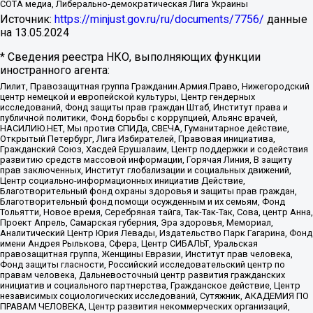
СОТА медиа, Либерально-демократическая Лига Украины
Источник:
https://minjust.gov.ru/ru/documents/7756/
данные
на
13.05.2024
* Сведения реестра НКО, выполняющих функции
иностранного агента:
Лилит, Правозащитная группа Гражданин.Армия.Право, Нижегородский
центр немецкой и европейской культуры, Центр гендерных
исследований, Фонд защиты прав граждан Штаб, Институт права и
публичной политики, Фонд борьбы с коррупцией, Альянс врачей,
НАСИЛИЮ.НЕТ, Мы против СПИДа, СВЕЧА, Гуманитарное действие,
Открытый Петербург, Лига Избирателей, Правовая инициатива,
Гражданский Союз, Хасдей Ерушалаим, Центр поддержки и содействия
развитию средств массовой информации, Горячая Линия, В защиту
прав заключенных, Институт глобализации и социальных движений,
Центр социально-информационных инициатив Действие,
Благотворительный фонд охраны здоровья и защиты прав граждан,
Благотворительный фонд помощи осужденным и их семьям, Фонд
Тольятти, Новое время, Серебряная тайга, Так-Так-Так, Сова, центр Анна,
Проект Апрель, Самарская губерния, Эра здоровья, Мемориал,
Аналитический Центр Юрия Левады, Издательство Парк Гагарина, Фонд
имени Андрея Рылькова, Сфера, Центр СИБАЛЬТ, Уральская
правозащитная группа, Женщины Евразии, Институт прав человека,
Фонд защиты гласности, Российский исследовательский центр по
правам человека, Дальневосточный центр развития гражданских
инициатив и социального партнерства, Гражданское действие, Центр
независимых социологических исследований, Сутяжник, АКАДЕМИЯ ПО
ПРАВАМ ЧЕЛОВЕКА, Центр развития некоммерческих организаций,