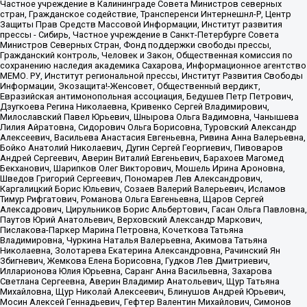
Частное учреждение в Калининграде Совета Министров северных
стран, Гражданское содействие, Трансперенси Интернешнл-Р, Центр
Защиты Прав Средств Массовой Информации, Институт развития
прессы - Сибирь, Частное учреждение в Санкт-Петербурге Совета
Министров Северных Стран, Фонд поддержки свободы прессы,
Гражданский контроль, Человек и Закон, Общественная комиссия по
сохранению наследия академика Сахарова, Информационное агентство
МЕМО. РУ, Институт региональной прессы, Институт Развития Свободы
Информации, Экозащита!-Женсовет, Общественный вердикт,
Евразийская антимонопольная ассоциация, Бедушев Петр Петрович,
Дзугкоева Регина Николаевна, Кривенко Сергей Владимирович,
Милославский Павел Юрьевич, Шнырова Ольга Вадимовна, Чанышева
Лилия Айратовна, Сидорович Ольга Борисовна, Туровский Александр
Алексеевич, Васильева Анастасия Евгеньевна, Ривина Анна Валерьевна,
Бойко Анатолий Николаевич, Дугин Сергей Георгиевич, Пивоваров
Андрей Сергеевич, Аверин Виталий Евгеньевич, Барахоев Магомед
Бекханович, Шарипков Олег Викторович, Мошель Ирина Ароновна,
Шведов Григорий Сергеевич, Пономарев Лев Александрович,
Каргалицкий Борис Юльевич, Созаев Валерий Валерьевич, Исламов
Тимур Рифгатович, Романова Ольга Евгеньевна, Щаров Сергей
Алексадрович, Цирульников Борис Альбертович, Гасан Ольга Павловна,
Паутов Юрий Анатольевич, Верховский Александр Маркович,
Пислакова-Паркер Марина Петровна, Кочеткова Татьяна
Владимировна, Чуркина Наталья Валерьевна, Акимова Татьяна
Николаевна, Золотарева Екатерина Александровна, Рачинский Ян
Збигневич, Жемкова Елена Борисовна, Гудков Лев Дмитриевич,
Илларионова Юлия Юрьевна, Саранг Анна Васильевна, Захарова
Светлана Сергеевна, Аверин Владимир Анатольевич, Щур Татьяна
Михайловна, Щур Николай Алексеевич, Блинушов Андрей Юрьевич,
Мосин Алексей Геннадьевич, Гефтер Валентин Михайлович, Симонов