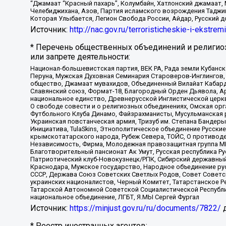
“Джамаат “Красный пахарь”, Колумбайн, Хатлонский джамаат, 
Челебиджихана, Азов, Партия исламского возрождения Таджи
Которая Улыбается, Легион Свобода России, Айдар, Русский 
Источник:
http://nac.gov.ru/terroristicheskie-i-ekstrem
* Перечень общественных объединений и религио
или запрете деятельности:
Национал-большевистская партия, ВЕК РА, Рада земли Кубан
Перуна, Мужская Духовная Семинария Староверов-Инглингов, 
общество, Джамаат мувахидов, Объединенный Вилайат Кабарды
Славянский союз, Формат-18, Благородный Орден Дьявола, А
национальное единство, Древнерусской Инглистической церк
О свободе совести и о религиозных объединениях, Омская ор
Футбольного Клуба Динамо, Файзрахманисты, Мусульманская р
Украинская повстанческая армия, Тризуб им. Степана Бандеры,
Инициатива, TulaSkins, Этнополитическое объединение Русски
крымскотатарского народа, Рубеж Севера, ТОЙС, О противоде
Независимость, Фирма, Молодежная правозащитная группа МПГ
Благотворительный пансионат Ак Умут, Русская республика Рус
Патриотический клуб-Новокузнецк/РПК, Сибирский державный 
Краснодара, Мужское государство, Народное объединение ру
СССР, Держава Союз Советских Светлых Родов, Совет Советски
украинских националистов, Черный Комитет, Татарстанское 
Татарской Автономной Советской Социалистической Республи
национальное объединение, ЛГБТ, Я.МЫ Сергей Фургал
Источник:
https://minjust.gov.ru/ru/documents/7822/
д
* Реестр иностранных агентов: