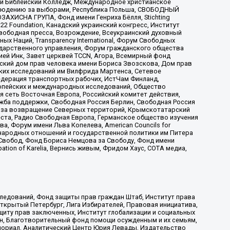
ый Библейский Колледж, Международное христианское
аблюдению за выборами, Республика Польша, СВОБОДНЫЙ
АХИСНА ГРУПА, Фонд имени Генриха Бёлля, Stichting
t 22 Foundation, Канадский украинский конгресс, Институт
вободная пресса, Возрождение, Всеукраинский духовный
х Наций, Transparеncy International, Форум Свободных
ударственного управления, Форум гражданского общества
ией Инк, Завет церквей TCCN, Агора, Всемирный фонд
сский дом прав человека имени Бориса Звозскова, Дом прав
ских исследований им Вилфрида Мартенса, Сетевое
едерация транспортных рабочих, ИстЧам Финланд,
ропейских и международных исследований, Общество
я сеть Восточная Европа, Российский комитет действия,
жба поддержки, Свободная Россия Берлин, Свободная Россия
оюз за возвращение Северных территорий, Крымскотатарский
 креста, Радио Свободная Европа, Германское общество изучения
 Форум имени Льва Копелева, American Councils for
международных отношений и государственной политики им Питера
Свобод, Фонд Бориса Немцова за Свободу, Фонд имени
ion of Karelia, Вернись живым, Фридом Хаус, СОТА медиа,
ледований, Фонд защиты прав граждан Штаб, Институт права
Открытый Петербург, Лига Избирателей, Правовая инициатива,
иту прав заключенных, Институт глобализации и социальных
н, Благотворительный фонд помощи осужденным и их семьям,
Мемориал, Аналитический Центр Юрия Левады, Издательство