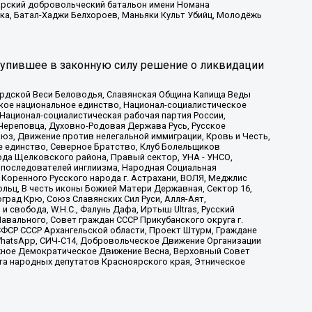
атарский добровольческий батальон имени Номана
ка, Батал-Хаджи Белхороев, Маньяки Культ Убийц, Молодёжь
тупившее в законную силу решение о ликвидации
ардской Веси Беловодья, Славянская Община Капища Веды
ское национальное единство, Национал-социалистическое
 Национал-социалистическая рабочая партия России,
Череповца, Духовно-Родовая Держава Русь, Русское
з, Движение против нелегальной иммиграции, Кровь и Честь,
е единство, Северное Братство, Клуб Болельщиков
ода Щелковского района, Правый сектор, УНА - УНСО,
ие последователей инглиизма, Народная Социальная
 Коренного Русского народа г. Астрахани, ВОЛЯ, Меджлис
льц, В честь иконы Божией Матери Державная, Сектор 16,
рад Крю, Союз Славянских Сил Руси, Алля-Аят,
 свобода, W.H.С., Фалунь Дафа, Иртыш Ultras, Русский
вального, Совет граждан СССР Прикубанского округа г.
ФСР СССР Архангельской области, Проект Штурм, Граждане
, WhatsApp, СИЧ-С14, Добровольческое Движение Организации
жное Демократическое Движение Весна, Верховный Совет
та народных депутатов Красноярского края, Этническое