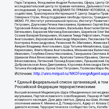
Парк Гагарина, Фонд имени Андрея Рылькова, Сфера, Центр С
исследовательский центр по правам человека, Дальневосточн
исследований, Сутяжник, АКАДЕМИЯ ПО ПРАВАМ ЧЕЛОВЕКА, Це
содействие, Трансперенси Интернешнл-Р, Центр Защиты Прав
Северных Стран, Фонд поддержки свободы прессы, Гражданск
МЕМО. РУ, Институт региональной прессы, Институт Развити
Петрович, Дзугкоева Регина Николаевна, Кривенко Сергей В
Туровский Александр Алексеевич, Васильева Анастасия Евген
Евгеньевич, Барахоев Магомед Бекханович, Шарипков Олег В
Созаев Валерий Валерьевич, Исламов Тимур Рифгатович, Рома
Анатольевич, Верховский Александр Маркович, Пислакова-Па
Екатерина Александровна, Рачинский Ян Збигневич, Жемкова 
Аверин Владимир Анатольевич, Щур Татьяна Михайловна, Щур
Кириллович, Флиге Ирина Анатольевна, Мельникова Валентин
Иванович, Голубева Елена Николаевна, Ганнушкина Светлана 
Шуманов Илья Вячеславович, Арапова Галина Юрьевна, Свечн
Вячеславовна, Литинский Леонид Борисович, Лукашевский Се
Добровольская Анна Дмитриевна, Королева Александра Евген
Татьяна Иосифовна, Орлов Олег Петрович, Полякова Мара Фе
Источник:
http://unro.minjust.ru/NKOForeignAgent.asp
* Единый федеральный список организаций, в том
Российской Федерации террористическими:
Высший военный Маджлисуль Шура Объединенных сил моджахедо
мусульмане, Партия исламского освобождения, Лашкар-И-Тай
исламского наследия, Дом двух святых, Джунд аш-Шам, Ислам
ополчение имени К. Минина и Д. Пожарского, Аджр от Аллаха 
давлати исломи, Террористическое сообщество Сеть, Катиба Та