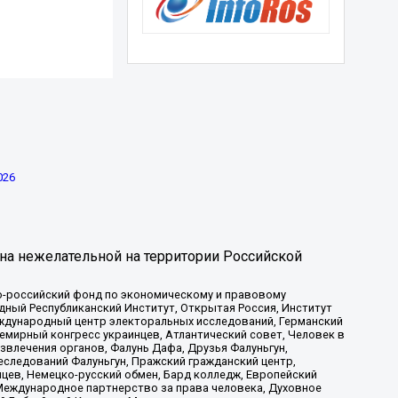
026
на нежелательной на территории Российской
-российский фонд по экономическому и правовому
ый Республиканский Институт, Открытая Россия, Институт
ждународный центр электоральных исследований, Германский
мирный конгресс украинцев, Атлантический совет, Человек в
звлечения органов, Фалунь Дафа, Друзья Фалуньгун,
еследований Фалуньгун, Пражский гражданский центр,
цев, Немецко-русский обмен, Бард колледж, Европейский
Международное партнерство за права человека, Духовное