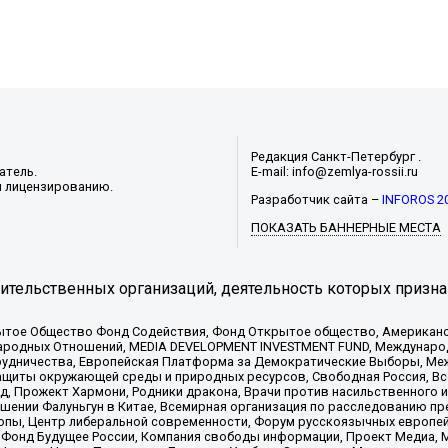
Редакция Санкт-Петербург .
атель.
E-mail: info@zemlya-rossii.ru
и лицензированию.
Разработчик сайта –
INFOROS 2
ПОКАЗАТЬ БАННЕРНЫЕ МЕСТА
тельственных организаций, деятельность которых призна
ытое Общество Фонд Содействия, Фонд Открытое общество, Американо
родных Отношений, MEDIA DEVELOPMENT INVESTMENT FUND, Международн
рудничества, Европейская Платформа за Демократические Выборы, Ме
щиты окружающей среды и природных ресурсов, Свободная Россия, Все
, Прожект Хармони, Родники дракона, Врачи против насильственного и
шении Фалуньгун в Китае, Всемирная организация по расследованию пр
опы, Центр либеральной современности, Форум русскоязычных европей
Фонд Будущее России, Компания свободы информации, Проект Медиа, 