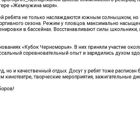
агере «Жемчужина моря».
чей ребята не только наслаждаются южным солнышком, но 
ортивного сезона. Режим у пловцов максимально насыще
енировки в бассейнах. Восстанавливают силы школьники, 
нованиях «Кубок Черноморья». В них приняли участие окол
оссальный соревновательный опыт и зарядились духом зд
д, но и качественный отдых. Досуг у ребят тоже расписан 
м кинотеатре, творческие мероприятия, зажигательные ди
боров!