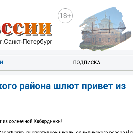
18+
ТИ
ПОДПИСКА
го района шлют привет из
 из солнечной Кабардинки!
om/sportvprim_ru|спортивной школы олимпийского резерва]