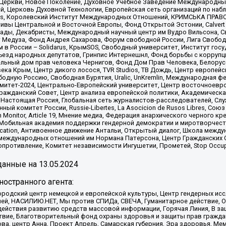
 Церкви, Новое Поколение, Духовное Учебное Заведение Международн
й, Церковь Духовной Технологии, Европейская сеть организаций по н
nds, Королевский Институт Международных Отношений, КРИМСЬКА ПРАВОЗ
ициативы Центральной и Восточной Европы, Фонд Открытой Эстонии, Calver
ады, Декабристы, Международный научный центр им Вудро Вильсона, С
 Медуза, Фонд Андрея Сахарова, Форум свободной России, Лига Свободны
в России – Solidarus, КрымSOS, Свободный университет, Институт гос
Съезд народных депутатов, Гринпис Интернешнл, Фонд борьбы с коррупц
тельный дом прав человека Чернигов, Фонд Дом Прав Человека, Белору
ека Крым, Центр дикого лосося, TVR Studios, ТВ Дождь, Центр европей
одную Россию, Свободная Бурятия, Uralic, UnKremlin, Международная ф
омитет-2024, Центрально-Европейский университет, Центр восточноев
ражданский Совет, Центр анализа европейской политики, Академическа
Настоящая Россия, Глобальная сеть журналистов-расследователей, Слу
ый комитет России, Russie-Libertes, La Asocicion de Rusos Libres, С
on Monitor, Article 19, Мнение медиа, Федерация анархического черного
обильная академия поддержки гендерной демократии и миротворчества,
ational Education, Антивоенное движение Антальи, Открытый диалог, Школа 
 международных отношений им Нормана Патерсона, Центр Гражданских 
ротивление, Комитет независимости Ингушетии, Прометей, Stop Occupat
анные на
13.05.2024
остранного агента:
родский центр немецкой и европейской культуры, Центр гендерных исс
ачей, НАСИЛИЮ.НЕТ, Мы против СПИДа, СВЕЧА, Гуманитарное действие, 
ействия развитию средств массовой информации, Горячая Линия, В защ
твие, Благотворительный фонд охраны здоровья и защиты прав гражда
 Сова, центр Анна, Проект Апрель, Самарская губерния, Эра здоровья, 