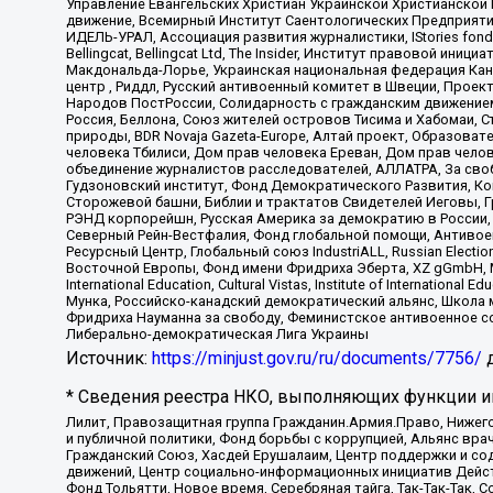
Управление Евангельских Христиан Украинской Христианской
движение, Всемирный Институт Саентологических Предприяти
ИДЕЛЬ-УРАЛ, Ассоциация развития журналистики, IStories fo
Bellingcat, Bellingcat Ltd, The Insider, Институт правовой ин
Макдональда-Лорье, Украинская национальная федерация Кан
центр , Риддл, Русский антивоенный комитет в Швеции, Проект
Народов ПостРоссии, Солидарность с гражданским движением 
Россия, Беллона, Союз жителей островов Тисима и Хабомаи, 
природы, BDR Novaja Gazeta-Europe, Алтай проект, Образова
человека Тбилиси, Дом прав человека Ереван, Дом прав челов
объединение журналистов расследователей, АЛЛАТРА, За своб
Гудзоновский институт, Фонд Демократического Развития, К
Сторожевой башни, Библии и трактатов Свидетелей Иеговы, Г
РЭНД корпорейшн, Русская Америка за демократию в России, 
Северный Рейн-Вестфалия, Фонд глобальной помощи, Антивоенн
Ресурсный Центр, Глобальный союз IndustriALL, Russian Electi
Восточной Европы, Фонд имени Фридриха Эберта, XZ gGmbH, М
International Education, Cultural Vistas, Institute of Intern
Мунка, Российско-канадский демократический альянс, Школа
Фридриха Науманна за свободу, Феминистское антивоенное соп
Либерально-демократическая Лига Украины
Источник:
https://minjust.gov.ru/ru/documents/7756/
д
* Сведения реестра НКО, выполняющих функции ин
Лилит, Правозащитная группа Гражданин.Армия.Право, Нижего
и публичной политики, Фонд борьбы с коррупцией, Альянс вр
Гражданский Союз, Хасдей Ерушалаим, Центр поддержки и сод
движений, Центр социально-информационных инициатив Дейс
Фонд Тольятти, Новое время, Серебряная тайга, Так-Так-Так,