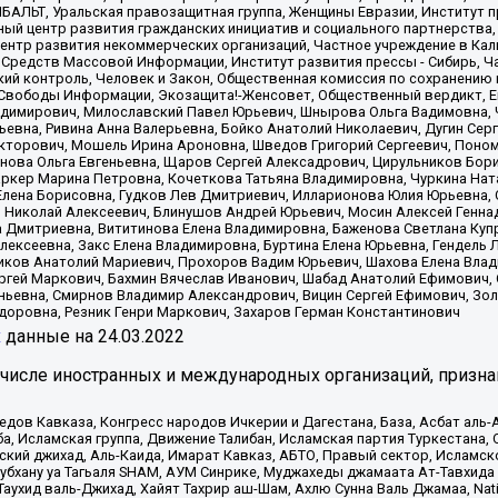
ИБАЛЬТ, Уральская правозащитная группа, Женщины Евразии, Институт п
ый центр развития гражданских инициатив и социального партнерства,
нтр развития некоммерческих организаций, Частное учреждение в Кал
 Средств Массовой Информации, Институт развития прессы - Сибирь, Ч
ий контроль, Человек и Закон, Общественная комиссия по сохранению
я Свободы Информации, Экозащита!-Женсовет, Общественный вердикт, 
ладимирович, Милославский Павел Юрьевич, Шнырова Ольга Вадимовна,
ьевна, Ривина Анна Валерьевна, Бойко Анатолий Николаевич, Дугин Сер
икторович, Мошель Ирина Ароновна, Шведов Григорий Сергеевич, Поно
нова Ольга Евгеньевна, Щаров Сергей Алексадрович, Цирульников Бори
ркер Марина Петровна, Кочеткова Татьяна Владимировна, Чуркина Нат
Елена Борисовна, Гудков Лев Дмитриевич, Илларионова Юлия Юрьевна, С
 Николай Алексеевич, Блинушов Андрей Юрьевич, Мосин Алексей Генна
а Дмитриевна, Вититинова Елена Владимировна, Баженова Светлана Куп
Алексеевна, Закс Елена Владимировна, Буртина Елена Юрьевна, Гендель
иков Анатолий Мариевич, Прохоров Вадим Юрьевич, Шахова Елена Влад
ргей Маркович, Бахмин Вячеслав Иванович, Шабад Анатолий Ефимович, 
ьевна, Смирнов Владимир Александрович, Вицин Сергей Ефимович, Зол
доровна, Резник Генри Маркович, Захаров Герман Константинович
x
данные на
24.03.2022
 числе иностранных и международных организаций, призна
в Кавказа, Конгресс народов Ичкерии и Дагестана, База, Асбат аль-Ан
ба, Исламская группа, Движение Талибан, Исламская партия Туркестан
ский джихад, Аль-Каида, Имарат Кавказ, АБТО, Правый сектор, Исламск
Субхану уа Тагьаля SHAM, АУМ Синрике, Муджахеды джамаата Ат-Тавхида
ухид валь-Джихад, Хайят Тахрир аш-Шам, Ахлю Сунна Валь Джамаа, Natio