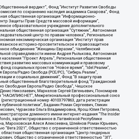
, Дальневосточное общественное движение "Маяк", Санкт-Петербургская ЛГБТ-инициативная группа "Выход", Инициативная группа ЛГБТ+ "Реверс", Алексеев Андрей Викторович, Бекбулатова Таисия Львовна, Беляев Иван Михайлович, Владыкина Елена Сергеевна, Гельман Марат Александрович, Никульшина Вероника Юрьевна, Толоконникова Надежда Андреевна, Шендерович Виктор Анатольевич, Общество с ограниченной ответственностью "Данное сообщение", Общество с ограниченной ответственностью Издательский дом "Новая глава", Айнбиндер Александра Александровна, Московский комьюнити-центр для ЛГБТ+инициатив, Благотворительный фонд развития филантропии, Deutsche Welle (Германия, Kurt-Schumacher-Strasse 3, 53113 Bonn), Борзунова Мария Михайловна, Воробьев Виктор Викторович, Голубева Анна Львовна, Константинова Алла Михайловна, Малкова Ирина Владимировна, Мурадов Мурад Абдулгалимович, Осетинская Елизавета Николаевна, Понасенков Евгений Николаевич, Ганапольский Матвей Юрьевич, Киселев Евгений Алексеевич, Борухович Ирина Григорьевна, Дремин Иван Тимофеевич, Дубровский Дмитрий Викторович, Красноярская региональная общественная организация поддержки и развития альтернативных образовательных технологий и межкультурных коммуникаций "ИНТЕРРА", Маяковская Екатерина Алексеевна, Фейгин Марк Захарович, Филимонов Андрей Викторович, Дзугкоева Регина Николаевна, Доброхотов Роман Александрович, Дудь Юрий Александрович, Елкин Сергей Владимирович, Кругликов Кирилл Игоревич, Сабунаева Мария Леонидовна, Семенов Алексей Владимирович, Шаинян Карен Багратович, Шульман Екатерина Михайловна, Асафьев Артур Валерьевич, Вахштайн Виктор Семенович, Венедиктов Алексей Алексеевич, Лушникова Екатерина Евгеньевна, Волков Леонид Михайлович, Невзоров Александр Глебович, Пархоменко Сергей Борисович, Сироткин Ярослав Николаевич, Кара-Мурза Владимир Владимирович, Баранова Наталья Владимировна, Гозман Леонид Яковлевич, Кагарлицкий Борис Юльевич, Климарев Михаил Валерьевич, Милов Владимир Станиславович, Автономная некоммерческая организация Краснодарский центр современного искусства "Типография", Моргенштерн Алишер Тагирович, Соболь Любовь Эдуардовна, Общество с ограниченной ответственностью "ЛИЗА НОРМ", Каспаров Гарри Кимович, Ходорковский Михаил Борисович, Общество с ограниченной ответственностью "Апрельские тезисы", Данилович Ирина Брониславовна, Кашин Олег Владимирович, Петров Николай Владимирович, Пивоваров Алексей Владимирович, Соколов Михаил Владимирович, Цветкова Юлия Владимировна, Чичваркин Евгений Александрович, Комитет против пыток/Команда против пыток, Общество с ограниченной ответственностью "Первый научный", Общество с ограниченной ответственностью "Вертолет и ко", Белоцерковская Вероника Борисовна, Кац Максим Евгеньевич, Лазарева Татьяна Юрьевна, Шаведдинов Руслан Табризович, Яшин Илья Валерьевич, Общество с ограниченной ответственностью "Иноагент ААВ", Алешковский Дмитрий Петрович, Альбац Евгения Марковна, Быков Дмитрий Львович, Галямина Юлия Евгеньевна, Лойко Сергей Леонидович, Мартынов Кирилл Константинович, Медведев Сергей Александрович, Крашенинников Федор Геннадиевич, Гордеева Катерина Вл