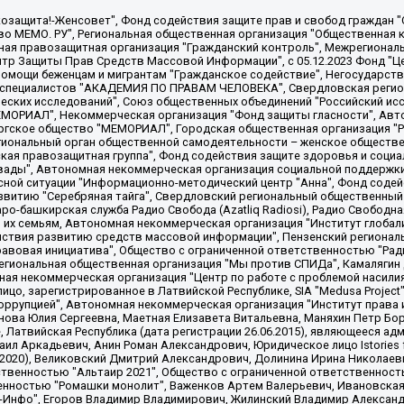
 "Мы против СПИДа", Камалягин Денис Николаевич, Маркелов Сергей Евгеньевич, Пономарев Лев Александрович, Савицкая Людмила Алексеевна, Автономная некоммерческая организация "Центр по работе с проблемой насилия "НАСИЛИЮ.НЕТ", Межрегиональный профессиональный союз работников здравоохранения "Альянс врачей", Юридическое лицо, зарегистрированное в Латвийской Республике, SIA "Medusa Project" (регистрационный номер 40103797863, дата регистрации 10.06.2014), Некоммерческая организация "Фонд по борьбе с коррупцией", Автономная некоммерческая организация "Институт права и публичной политики", Баданин Роман Сергеевич, Гликин Максим Александрович, Железнова Мария Михайловна, Лукьянова Юлия Сергеевна, Маетная Елизавета Витальевна, Маняхин Петр Борисович, Чуракова Ольга Владимировна, Ярош Юлия Петровна, Юридическое лицо "The Insider SIA", зарегистрированное в Риге, Латвийская Республика (дата регистрации 26.06.2015), являющееся администратором доменного имени интернет-издания "The Insider SIA", https://theins.ru, Постернак Алексей Евгеньевич, Рубин Михаил Аркадьевич, Анин Роман Александрович, Юридическое лицо Istories fonds, зарегистрированное в Латвийской Республике (регистрационный номер 50008295751, дата регистрации 24.02.2020), Великовский Дмитрий Александрович, Долинина Ирина Николаевна, Мароховская Алеся Алексеевна, Шлейнов Роман Юрьевич, Шмагун Олеся Валентиновна, Общество с ограниченной ответственностью "Альтаир 2021", Общество с ограниченной ответственностью "Вега 2021", Общество с ограниченной ответственностью "Главный редактор 2021", Общество с ограниченной ответственностью "Ромашки монолит", Важенков Артем Валерьевич, Ивановская областная общественная организация "Центр гендерных исследований", Гурман Юрий Альбертович, Медиапроект "ОВД-Инфо", Егоров Владимир Владимирович, Жилинский Владимир Александрович, Общество с ограниченной ответственностью "ЗП", Иванова София Юрьевна, Карезина Инна Павловна, Кильтау Екатерина Викторовна, Петров Алексей Викторович, Пискунов Сергей Евгеньевич, Смирнов Сергей Сергеевич, Тихонов Михаил Сергеевич, Общество с ограниченной ответственностью "ЖУРНАЛИСТ-ИНОСТРАННЫЙ АГЕНТ", Арапова Галина Юрьевна, Вольтская Татьяна Анатольевна, Американская компания "Mason G.E.S. Anonymous Foundation" (США), являющаяся владельцем интернет-издания https://mnews.world/, Компания "Stichting Bellingcat", зарегистрированная в Нидерландах (дата регистрации 11.07.2018), Захаров Андрей Вячеславович, Клепиковская Екатерина Дмитриевна, Общество с ограниченной ответственностью "МЕМО", Перл Роман Александрович, Симонов Евгений Алексеевич, Соловьева Елена Анатольевна, Сотников Даниил Владимирович, Сурначева Елизавета Дмитриевна, Автономная некоммерческая организация по защите прав человека и информированию населения "Якутия – Наше Мнение", Общество с ограниченной ответственностью "Москоу диджитал медиа", с 26.01.2023 Общество с ограниченной ответственностью "Чайка Белые сады", Ветошкина Валерия Валерьевна, Заговора Максим Александрович, Межрегиональное общественное движение "Российская ЛГБТ - сеть", Оленичев Максим Владимирович, Павлов Иван Юрьевич, Скворцова Елена Сергеевна, Общество с ограниченной ответственностью "Как бы инагент", Кочетков Игорь Викторович, Общество с ограниченной ответственностью "Честные выборы", Еланчик Олег Александрович, Общество с ограниченной ответственностью "Нобелевский призыв", Гималова Регина Эмилевна, Григорьев Андрей Валерьевич, Григорьева Алина Александровна, Ассоциация по содействию защите прав призывников, альтернативнослужащих и военнослужащих "Правозащитная группа "Гражданин.Армия.Право", Хисамова Регина Фаритовна, Автономная некоммерческая организация по реализации социально-правовых программ "Лилит"