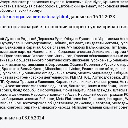
Мусульманская религиозная группа п. Кушкуль г. Оренбург, Крымско-т
кистана, Народная самооборона, Дуббайский джамаат, московская ячей
добровольческий корпус
istskie-organizacii-i-materialy.html
данные на
16.11.2023
зных организаций в отношении которых судом принято вс
ской Духовно Родовой Державы Русь, Община Духовного Управления Асг
Нурджулар, К Богодержавию, Таблиги Джамаат, Свидетели Иеговы, Рус
, Балкарии и Карачая, Союз славян, Ат-Такфир Валь-Хиджра, Пит Буль,
рмия воли народа, Национальная Социалистическая Инициатива города 
ви Православных Староверов-Инглингов, Русский общенациональный сою
ганизация общественного политического движения Русское национально
елигиозная организация п. Боровский, Община Коренного Русского нар
 Братство, Белый Крест, Misanthropic division, Религиозное объединен
е, Русское национальное объединение Атака, Мечеть Мирмамеда, Община
йствии экстремистской деятельности, РЕВТАТПОД, Артподготовка, Што
, Курсом Правды и Единения, Каракольская инициативная группа, Автог
ь, Арестантское уголовное единство, Башкорт, Нация и свобода, Нация и
союз, Фонд борьбы с коррупцией, Фонд защиты прав граждан, Штабы На
сского движения, Народное движение Адат, Народный совет граждан РС
х Социалистических Районов, Meta Platforms Inc, Facebook, Instagram
Региональное Всетатарское общественное движение, Невоград, Молоде
ки, Конгресс ойрат-калмыцкого народа, Исполнительный комитет сове
анные на
03.05.2024