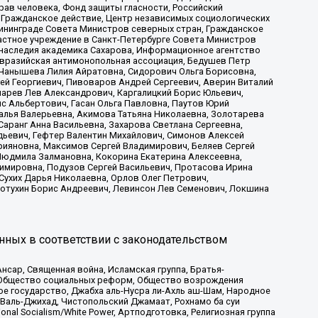
рав человека, Фонд защиты гласности, Российский
 Гражданское действие, Центр независимых социологических
ининграде Совета Министров северных стран, Гражданское
астное учреждение в Санкт-Петербурге Совета Министров
 наследия академика Сахарова, Информационное агентство
Евразийская антимонопольная ассоциация, Бедушев Петр
 Чанышева Лилия Айратовна, Сидорович Ольга Борисовна,
гей Георгиевич, Пивоваров Андрей Сергеевич, Аверин Виталий
марев Лев Александрович, Каргалицкий Борис Юльевич,
с Альбертович, Гасан Ольга Павловна, Паутов Юрий
алья Валерьевна, Акимова Татьяна Николаевна, Золотарева
аранг Анна Васильевна, Захарова Светлана Сергеевна,
дьевич, Гефтер Валентин Михайлович, Симонов Алексей
рияновна, Максимов Сергей Владимирович, Беляев Сергей
 Людмила Залмановна, Кокорина Екатерина Алексеевна,
имировна, Подузов Сергей Васильевич, Протасова Ирина
Сухих Дарья Николаевна, Орлов Олег Петрович,
отухин Борис Андреевич, Левинсон Лев Семенович, Локшина
нных в соответствии с законодательством
сар, Священная война, Исламская группа, Братья-
а, Общество социальных реформ, Общество возрождения
ое государство, Джабха аль-Нусра ли-Ахль аш-Шам, Народное
 Валь-Джихад, Чистопольский Джамаат, Рохнамо ба суи
nal Socialism/White Power, Артподготовка, Религиозная группа