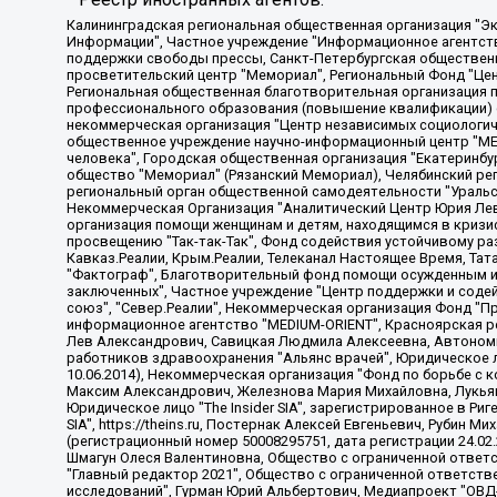
Калининградская региональная общественная организация "Экозащита!-Женсовет", Фонд содействия защите прав и свобод граждан "Общественный вердикт", Фонд "Институт Развития Свободы Информации", Частное учреждение "Информационное агентство МЕМО. РУ", Региональная общественная организация "Общественная комиссия по сохранению наследия академика Сахарова", Фонд поддержки свободы прессы, Санкт-Петербургская общественная правозащитная организация "Гражданский контроль", Межрегиональная общественная организация "Информационно-просветительский центр "Мемориал", Региональный Фонд "Центр Защиты Прав Средств Массовой Информации", с 05.12.2023 Фонд "Центр Защиты Прав Средств массовой информации", Региональная общественная благотворительная организация помощи беженцам и мигрантам "Гражданское содействие", Негосударственное образовательное учреждение дополнительного профессионального образования (повышение квалификации) специалистов "АКАДЕМИЯ ПО ПРАВАМ ЧЕЛОВЕКА", Свердловская региональная общественная организация "Сутяжник", Автономная некоммерческая организация "Центр независимых социологических исследований", Союз общественных объединений "Российский исследовательский центр по правам человека", Региональное общественное учреждение научно-информационный центр "МЕМОРИАЛ", Некоммерческая организация "Фонд защиты гласности", Автономная некоммерческая организация "Институт прав человека", Городская общественная организация "Екатеринбургское общество "МЕМОРИАЛ", Городская общественная организация "Рязанское историко-просветительское и правозащитное общество "Мемориал" (Рязанский Мемориал), Челябинский региональный орган общественной самодеятельности – женское общественное объединение "Женщины Евразии", Челябинский региональный орган общественной самодеятельности "Уральская правозащитная группа", Фонд содействия защите здоровья и социальной справедливости имени Андрея Рылькова, Автономная Некоммерческая Организация "Аналитический Центр Юрия Левады", Автономная некоммерческая организация социальной поддержки населения "Проект Апрель", Региональная общественная организация помощи женщинам и детям, находящимся в кризисной ситуации "Информационно-методический центр "Анна", Фонд содействия развитию массовых коммуникаций и правовому просвещению "Так-так-Так", Фонд содействия устойчивому развитию "Серебряная тайга", Свердловский региональный общественный фонд социальных проектов "Новое время", "Idel.Реалии", Кавказ.Реалии, Крым.Реалии, Телеканал Настоящее Время, Татаро-башкирская служба Радио Свобода (Azatliq Radiosi), Радио Свободная Европа/Радио Свобода (PCE/PC), "Сибирь.Реалии", "Фактограф", Благотворительный фонд помощи осужденным и их семьям, Автономная некоммерческая организация "Институт глобализации и социальных движений", Фонд "В защиту прав заключенных", Частное учреждение "Центр поддержки и содействия развитию средств массовой информации", Пензенский региональный общественный благотворительный фонд "Гражданский союз", "Север.Реалии", Некоммерческая организация Фонд "Правовая инициатива", Общество с ограниченной ответственностью "Радио Свободная Европа/Радио Свобода", Чешское информационное агентство "MEDIUM-ORIENT", Красноярская региональная общественная организация