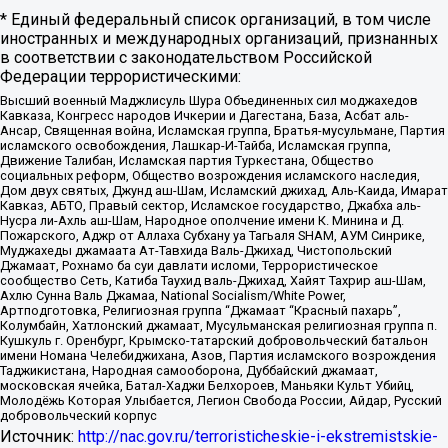
* Единый федеральный список организаций, в том числе
иностранных и международных организаций, признанных
в соответствии с законодательством Российской
Федерации террористическими:
Высший военный Маджлисуль Шура Объединенных сил моджахедов
Кавказа, Конгресс народов Ичкерии и Дагестана, База, Асбат аль-
Ансар, Священная война, Исламская группа, Братья-мусульмане, Партия
исламского освобождения, Лашкар-И-Тайба, Исламская группа,
Движение Талибан, Исламская партия Туркестана, Общество
социальных реформ, Общество возрождения исламского наследия,
Дом двух святых, Джунд аш-Шам, Исламский джихад, Аль-Каида, Имарат
Кавказ, АБТО, Правый сектор, Исламское государство, Джабха аль-
Нусра ли-Ахль аш-Шам, Народное ополчение имени К. Минина и Д.
Пожарского, Аджр от Аллаха Субхану уа Тагьаля SHAM, АУМ Синрике,
Муджахеды джамаата Ат-Тавхида Валь-Джихад, Чистопольский
Джамаат, Рохнамо ба суи давлати исломи, Террористическое
сообщество Сеть, Катиба Таухид валь-Джихад, Хайят Тахрир аш-Шам,
Ахлю Сунна Валь Джамаа, National Socialism/White Power,
Артподготовка, Религиозная группа “Джамаат “Красный пахарь”,
Колумбайн, Хатлонский джамаат, Мусульманская религиозная группа п.
Кушкуль г. Оренбург, Крымско-татарский добровольческий батальон
имени Номана Челебиджихана, Азов, Партия исламского возрождения
Таджикистана, Народная самооборона, Дуббайский джамаат,
московская ячейка, Батал-Хаджи Белхороев, Маньяки Культ Убийц,
Молодёжь Которая Улыбается, Легион Свобода России, Айдар, Русский
добровольческий корпус
Источник:
http://nac.gov.ru/terroristicheskie-i-ekstremistskie-