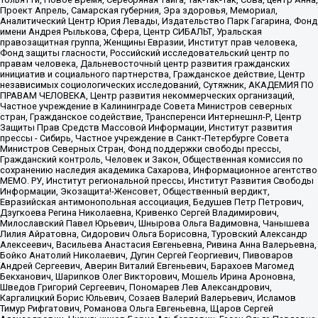
Проект Апрель, Самарская губерния, Эра здоровья, Мемориал,
Аналитический Центр Юрия Левады, Издательство Парк Гагарина, Фонд
имени Андрея Рылькова, Сфера, Центр СИБАЛЬТ, Уральская
правозащитная группа, Женщины Евразии, Институт прав человека,
Фонд защиты гласности, Российский исследовательский центр по
правам человека, Дальневосточный центр развития гражданских
инициатив и социального партнерства, Гражданское действие, Центр
независимых социологических исследований, Сутяжник, АКАДЕМИЯ ПО
ПРАВАМ ЧЕЛОВЕКА, Центр развития некоммерческих организаций,
Частное учреждение в Калининграде Совета Министров северных
стран, Гражданское содействие, Трансперенси Интернешнл-Р, Центр
Защиты Прав Средств Массовой Информации, Институт развития
прессы - Сибирь, Частное учреждение в Санкт-Петербурге Совета
Министров Северных Стран, Фонд поддержки свободы прессы,
Гражданский контроль, Человек и Закон, Общественная комиссия по
сохранению наследия академика Сахарова, Информационное агентство
МЕМО. РУ, Институт региональной прессы, Институт Развития Свободы
Информации, Экозащита!-Женсовет, Общественный вердикт,
Евразийская антимонопольная ассоциация, Бедушев Петр Петрович,
Дзугкоева Регина Николаевна, Кривенко Сергей Владимирович,
Милославский Павел Юрьевич, Шнырова Ольга Вадимовна, Чанышева
Лилия Айратовна, Сидорович Ольга Борисовна, Туровский Александр
Алексеевич, Васильева Анастасия Евгеньевна, Ривина Анна Валерьевна,
Бойко Анатолий Николаевич, Дугин Сергей Георгиевич, Пивоваров
Андрей Сергеевич, Аверин Виталий Евгеньевич, Барахоев Магомед
Бекханович, Шарипков Олег Викторович, Мошель Ирина Ароновна,
Шведов Григорий Сергеевич, Пономарев Лев Александрович,
Каргалицкий Борис Юльевич, Созаев Валерий Валерьевич, Исламов
Тимур Рифгатович, Романова Ольга Евгеньевна, Щаров Сергей