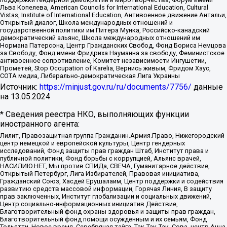
Льва Копелева, American Councils for International Education, Cultural
Vistas, Institute of International Education, Антивоенное движение Антальи,
Открытый диалог, Школа международных отношений и
государственной политики им Питера Мунка, Российско-канадский
демократический альянс, Школа международных отношений им
Нормана Патерсона, Центр Гражданских Свобод, Фонд Бориса Немцова
за Свободу, Фонд имени Фридриха Науманна за свободу, Феминистское
антивоенное сопротивление, Комитет независимости Ингушетии,
Прометей, Stop Occupation of Karelia, Вернись живым, Фридом Хаус,
СОТА медиа, Либерально-демократическая Лига Украины
Источник:
https://minjust.gov.ru/ru/documents/7756/
данные
на
13.05.2024
* Сведения реестра НКО, выполняющих функции
иностранного агента:
Лилит, Правозащитная группа Гражданин.Армия.Право, Нижегородский
центр немецкой и европейской культуры, Центр гендерных
исследований, Фонд защиты прав граждан Штаб, Институт права и
публичной политики, Фонд борьбы с коррупцией, Альянс врачей,
НАСИЛИЮ.НЕТ, Мы против СПИДа, СВЕЧА, Гуманитарное действие,
Открытый Петербург, Лига Избирателей, Правовая инициатива,
Гражданский Союз, Хасдей Ерушалаим, Центр поддержки и содействия
развитию средств массовой информации, Горячая Линия, В защиту
прав заключенных, Институт глобализации и социальных движений,
Центр социально-информационных инициатив Действие,
Благотворительный фонд охраны здоровья и защиты прав граждан,
Благотворительный фонд помощи осужденным и их семьям, Фонд
Тольятти, Новое время, Серебряная тайга, Так-Так-Так, Сова, центр Анна,