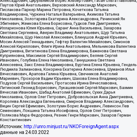
Алексадрович, Цирульников Борис Альбертович, Гасан Ольга Павловна,
Паутов Юрий Анатольевич, Верховский Александр Маркович,
Пислакова-Паркер Марина Петровна, Кочеткова Татьяна
Владимировна, Чуркина Наталья Валерьевна, Акимова Татьяна
Николаевна, Золотарева Екатерина Александровна, Рачинский Ян
Збигневич, Жемкова Елена Борисовна, Гудков Лев Дмитриевич,
Илларионова Юлия Юрьевна, Саранг Анна Васильевна, Захарова
Светлана Сергеевна, Аверин Владимир Анатольевич, Щур Татьяна
Михайловна, Щур Николай Алексеевич, Блинушов Андрей Юрьевич,
Мосин Алексей Геннадьевич, Гефтер Валентин Михайлович, Симонов
Алексей Кириллович, Флиге Ирина Анатольевна, Мельникова Валентина
Дмитриевна, Вититинова Елена Владимировна, Баженова Светлана
Куприяновна, Максимов Сергей Владимирович, Беляев Сергей
Иванович, Голубева Елена Николаевна, Ганнушкина Светлана
Алексеевна, Закс Елена Владимировна, Буртина Елена Юрьевна, Гендель
Людмила Залмановна, Кокорина Екатерина Алексеевна, Шуманов Илья
Вячеславович, Арапова Галина Юрьевна, Свечников Анатолий
Мариевич, Прохоров Вадим Юрьевич, Шахова Елена Владимировна,
Подузов Сергей Васильевич, Протасова Ирина Вячеславовна,
Литинский Леонид Борисович, Лукашевский Сергей Маркович, Бахмин
Вячеслав Иванович, Шабад Анатолий Ефимович, Сухих Дарья
Николаевна, Орлов Олег Петрович, Добровольская Анна Дмитриевна,
Королева Александра Евгеньевна, Смирнов Владимир Александрович,
Вицин Сергей Ефимович, Золотухин Борис Андреевич, Левинсон Лев
Семенович, Локшина Татьяна Иосифовна, Орлов Олег Петрович,
Полякова Мара Федоровна, Резник Генри Маркович, Захаров Герман
Константинович
Источник:
http://unro.minjust.ru/NKOForeignAgent.aspx
данные на
24.03.2022