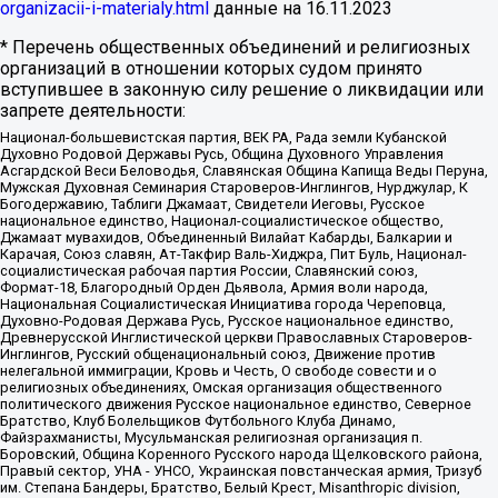
organizacii-i-materialy.html
данные на
16.11.2023
* Перечень общественных объединений и религиозных
организаций в отношении которых судом принято
вступившее в законную силу решение о ликвидации или
запрете деятельности:
Национал-большевистская партия, ВЕК РА, Рада земли Кубанской
Духовно Родовой Державы Русь, Община Духовного Управления
Асгардской Веси Беловодья, Славянская Община Капища Веды Перуна,
Мужская Духовная Семинария Староверов-Инглингов, Нурджулар, К
Богодержавию, Таблиги Джамаат, Свидетели Иеговы, Русское
национальное единство, Национал-социалистическое общество,
Джамаат мувахидов, Объединенный Вилайат Кабарды, Балкарии и
Карачая, Союз славян, Ат-Такфир Валь-Хиджра, Пит Буль, Национал-
социалистическая рабочая партия России, Славянский союз,
Формат-18, Благородный Орден Дьявола, Армия воли народа,
Национальная Социалистическая Инициатива города Череповца,
Духовно-Родовая Держава Русь, Русское национальное единство,
Древнерусской Инглистической церкви Православных Староверов-
Инглингов, Русский общенациональный союз, Движение против
нелегальной иммиграции, Кровь и Честь, О свободе совести и о
религиозных объединениях, Омская организация общественного
политического движения Русское национальное единство, Северное
Братство, Клуб Болельщиков Футбольного Клуба Динамо,
Файзрахманисты, Мусульманская религиозная организация п.
Боровский, Община Коренного Русского народа Щелковского района,
Правый сектор, УНА - УНСО, Украинская повстанческая армия, Тризуб
им. Степана Бандеры, Братство, Белый Крест, Misanthropic division,