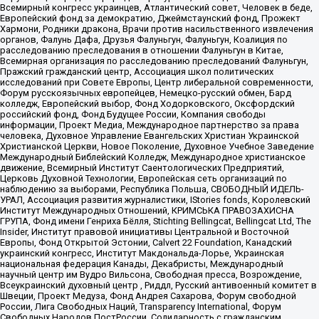
Всемирный конгресс украинцев, Атлантический совет, Человек в беде,
Европейский фонд за демократию, Джеймстаунский фонд, Прожект
Хармони, Родники дракона, Врачи против насильственного извлечения
органов, Фалунь Дафа, Друзья Фалуньгун, Фалуньгун, Коалиция по
расследованию преследования в отношении Фалуньгун в Китае,
Всемирная организация по расследованию преследований Фалуньгун,
Пражский гражданский центр, Ассоциация школ политических
исследований при Совете Европы, Центр либеральной современности,
Форум русскоязычных европейцев, Немецко-русский обмен, Бард
колледж, Европейский выбор, Фонд Ходорковского, Оксфордский
российский фонд, Фонд Будущее России, Компания свободы
информации, Проект Медиа, Международное партнерство за права
человека, Духовное Управление Евангельских Христиан Украинской
Христианской Церкви, Новое Поколение, Духовное Учебное Заведение
Международный Библейский Колледж, Международное христианское
движение, Всемирный Институт Саентологических Предприятий,
Церковь Духовной Технологии, Европейская сеть организаций по
наблюдению за выборами, Республика Польша, СВОБОДНЫЙ ИДЕЛЬ-
УРАЛ, Ассоциация развития журналистики, IStories fonds, Королевский
Институт Международных Отношений, КРИМСЬКА ПРАВОЗАХИСНА
ГРУПА, Фонд имени Генриха Бёлля, Stichting Bellingcat, Bellingcat Ltd, The
Insider, Институт правовой инициативы Центральной и Восточной
Европы, Фонд Открытой Эстонии, Calvert 22 Foundation, Канадский
украинский конгресс, Институт Макдональда-Лорье, Украинская
национальная федерация Канады, Декабристы, Международный
научный центр им Вудро Вильсона, Свободная пресса, Возрождение,
Всеукраинский духовный центр , Риддл, Русский антивоенный комитет в
Швеции, Проект Медуза, Фонд Андрея Сахарова, Форум свободной
России, Лига Свободных Наций, Transparеncy International, Форум
Свободных Народов ПостРоссии, Солидарность с гражданским