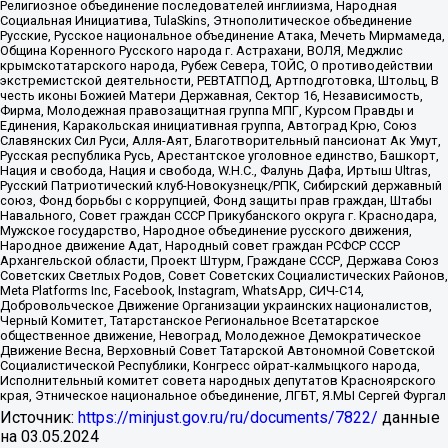
Религиозное объединение последователей инглиизма, Народная
Социальная Инициатива, TulaSkins, Этнополитическое объединение
Русские, Русское национальное объединение Атака, Мечеть Мирмамеда,
Община Коренного Русского народа г. Астрахани, ВОЛЯ, Меджлис
крымскотатарского народа, Рубеж Севера, ТОЙС, О противодействии
экстремистской деятельности, РЕВТАТПОД, Артподготовка, Штольц, В
честь иконы Божией Матери Державная, Сектор 16, Независимость,
Фирма, Молодежная правозащитная группа МПГ, Курсом Правды и
Единения, Каракольская инициативная группа, Автоград Крю, Союз
Славянских Сил Руси, Алля-Аят, Благотворительный пансионат Ак Умут,
Русская республика Русь, Арестантское уголовное единство, Башкорт,
Нация и свобода, Нация и свобода, W.H.С., Фалунь Дафа, Иртыш Ultras,
Русский Патриотический клуб-Новокузнецк/РПК, Сибирский державный
союз, Фонд борьбы с коррупцией, Фонд защиты прав граждан, Штабы
Навального, Совет граждан СССР Прикубанского округа г. Краснодара,
Мужское государство, Народное объединение русского движения,
Народное движение Адат, Народный совет граждан РСФСР СССР
Архангельской области, Проект Штурм, Граждане СССР, Держава Союз
Советских Светлых Родов, Совет Советских Социалистических Районов,
Meta Platforms Inc, Facebook, Instagram, WhatsApp, СИЧ-С14,
Добровольческое Движение Организации украинских националистов,
Черный Комитет, Татарстанское Региональное Всетатарское
общественное движение, Невоград, Молодежное Демократическое
Движение Весна, Верховный Совет Татарской Автономной Советской
Социалистической Республики, Конгресс ойрат-калмыцкого народа,
Исполнительный комитет совета народных депутатов Красноярского
края, Этническое национальное объединение, ЛГБТ, Я.МЫ Сергей Фургал
Источник:
https://minjust.gov.ru/ru/documents/7822/
данные
на
03.05.2024