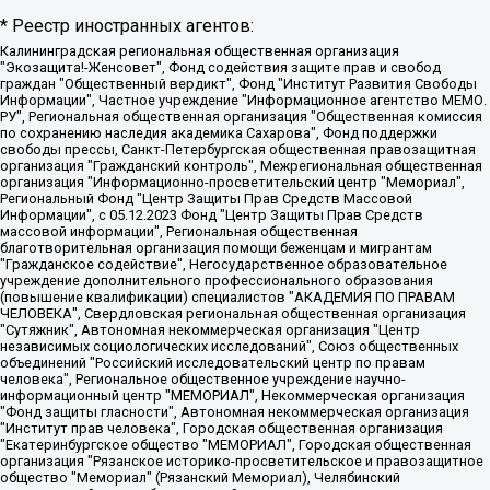
* Реестр иностранных агентов:
Калининградская региональная общественная организация "Экозащита!-Женсовет", Фонд содействия защите прав и свобод граждан "Общественный вердикт", Фонд "Институт Развития Свободы Информации", Частное учреждение "Информационное агентство МЕМО. РУ", Региональная общественная организация "Общественная комиссия по сохранению наследия академика Сахарова", Фонд поддержки свободы прессы, Санкт-Петербургская общественная правозащитная организация "Гражданский контроль", Межрегиональная общественная организация "Информационно-просветительский центр "Мемориал", Региональный Фонд "Центр Защиты Прав Средств Массовой Информации", с 05.12.2023 Фонд "Центр Защиты Прав Средств массовой информации", Региональная общественная благотворительная организация помощи беженцам и мигрантам "Гражданское содействие", Негосударственное образовательное учреждение дополнительного профессионального образования (повышение квалификации) специалистов "АКАДЕМИЯ ПО ПРАВАМ ЧЕЛОВЕКА", Свердловская региональная общественная организация "Сутяжник", Автономная некоммерческая организация "Центр независимых социологических исследований", Союз общественных объединений "Российский исследовательский центр по правам человека", Региональное общественное учреждение научно-информационный центр "МЕМОРИАЛ", Некоммерческая организация "Фонд защиты гласности", Автономная некоммерческая организация "Институт прав человека", Городская общественная организация "Екатеринбургское общество "МЕМОРИАЛ", Городская общественная организация "Рязанское историко-просветительское и правозащитное общество "Мемориал" (Рязанский Мемориал), Челябинский региональный орган общественной самодеятельности – женское общественное объединение "Женщины Евразии", Челябинский региональный орган общественной самодеятельности "Уральская правозащитная группа", Фонд содействия защите здоровья и социальной справедливости имени Андрея Рылькова, Автономная Некоммерческая Организация "Аналитический Центр Юрия Левады", Автономная некоммерческая организация социальной поддержки населения "Проект Апрель", Региональная общественная организация помощи женщинам и детям, находящимся в кризисной ситуации "Информационно-методический центр "Анна", Фонд содействия развитию массовых коммуникаций и правовому просвещению "Так-так-Так", Фонд содействия устойчивому развитию "Серебряная тайга", Свердловский региональный общественный фонд социальных проектов "Новое время", "Idel.Реалии", Кавказ.Реалии, Крым.Реалии, Телеканал Настоящее Время, Татаро-башкирская служба Радио Свобода (Azatliq Radiosi), Радио Свободная Европа/Радио Свобода (PCE/PC), "Сибирь.Реалии", "Фактограф", Благотворительный фонд помощи осужденным и их семьям, Автономная некоммерческая организация "Институт глобализации и социальных движений", Фонд "В защиту прав заключенных", Частное учреждение "Центр поддержки и содействия развитию средств массовой информации", Пензенский региональный общественный благотворительный фонд "Гражданский союз", "Север.Реалии", Некоммерческая организация Фонд "Правовая инициатива", Общество с ограниченной ответственностью "Радио Свободная Европа/Радио Свобода", Чешское информационное агентство "MEDIUM-ORIENT", Красноярская региональная общественная организация "Мы против СПИДа", Камалягин Денис Николаевич, Маркелов Сергей Евгеньевич, Пономарев Лев Александрович, Савицкая Людмила Алексеевна, Автономная некоммерческая организация "Центр по работе с проблемой насилия "НАСИЛИЮ.НЕТ", Межрегиональный профессиональный союз работников здравоохранения "Альянс врачей", Юридическое лицо, зарегистрированное в Латвийской Республике, SIA "Medusa Project" (регистрационный номер 40103797863, дата регистрации 10.06.2014), Некоммерческая организация "Фонд по борьбе с коррупцией", Автономная некоммерческая организация "Институт права и публичной политики", Баданин Роман Сергеевич, Гликин Максим Александрович, Железнова Мария Михайловна, Лукьянова Юлия Сергеевна, Маетная Елизавета Витальевна, Маняхин Петр Борисович, Чуракова Ольга Владимировна, Ярош Юлия Петровна, Юридическое лицо "The Insider SIA", зарегистрированное в Риге, Латвийская Республика (дата регистрации 26.06.2015), являющееся администратором доменного имени интернет-издания "The Insider SIA", https://theins.ru, Постернак Алексей Евгеньевич, Рубин Михаил Аркадьевич, Анин Роман Александрович, Юридическое лицо Istories fonds, зарегистрированное в Латвийской Республике (регистрационный номер 50008295751, дата регистрации 24.02.2020), Великовский Дмитрий Александрович, Долинина Ирина Николаевна, Мароховская Алеся Алексеевна, Шлейнов Роман Юрьевич, Шмагун Олеся Валентиновна, Общество с ограниченной ответственностью "Альтаир 2021", Общество с ограниченной ответственностью "Вега 2021", Общество с ограниченной ответственностью "Главный редактор 2021", Общество с ограниченной ответственностью "Ромашки монолит", Важенков Артем Валерьевич, Ивановская областная общественная организация "Центр гендерных исследований", Гурман Юрий Альбертович, Медиапроект "ОВД-Инфо", Егоров Владимир Владимирович, Жилинский Владимир Александрович, Общество с ограниченной ответственностью "ЗП", Иванова София Юрьевна, Карезина Инна Павловна, Кильтау Екатерина Викторовна, Петров Алексей Викторович, Пискунов Сергей Евгеньевич, Смирнов Сергей Сергеевич, Тихонов Михаил Сергеевич, Общество с ограниченной ответственностью "ЖУРНАЛИСТ-ИНОСТРАННЫЙ АГЕНТ", Арапова Галина Юрьевна, Вольтская Татьяна Анатольевна, Американская компания "Mason G.E.S. Anonymous Foundation" (США), являющаяся владельцем интернет-издания https://mnews.world/, Компания "Stichting Bellingcat", зарегистрированная в Нидерландах (дата регистрации 11.07.2018), Захаров Андрей Вячеславович, Клепиковская Екатерина Дмитриевна, Общество с ограниченной ответственностью "МЕМО", Перл Роман Александрович, Симонов Евгений Алексеевич, Соловьева Елена Анатольевна, Сотников Даниил Владимирович, Сурначева Елизавета Дмитриевна, Автономная некоммерческая организация по защите прав человека и информированию населения "Якутия – Наше Мнение", Общество с ограниченной ответственностью "Москоу диджитал медиа", с 26.01.2023 Общество с ограниченной ответственностью "Чайка Белые сады", Ветошкина Валерия Валерьевна, Заговора Максим Александрович, Межрегиональное общественное движение "Российская ЛГБТ - сеть", Оленичев Максим Владимирович, Павлов Иван Юрьевич, Скворцова Елена Сергеевна, Общество с ограниченной ответственностью "Как бы инагент", Кочетков Игорь Викторович, Общество с ограниченной ответственностью "Честные выборы", Еланчик Олег Александрович, Общество с ограниченной ответственностью "Нобелевский призыв", Гималова Регина Эмилевна, Григорьев Андрей Валерьевич, Григорьева Алина Александровна, Ассоциация по содействию защите прав призывников, альтернативнослужащих и военнослужащих "Правозащитная группа "Гражданин.Армия.Право", Хисамова Регина Фаритовна, Автономная некоммерческая организация по реализации социально-правовых программ "Лилит", Дальневосточное общественное движение "Маяк", Санкт-Петербургская ЛГБТ-инициативная группа "Выход", Инициативная группа ЛГБТ+ "Реверс", Алексеев Андрей Викторович, Бекбулатова Таисия Львовна, Беляев Иван Михайлович, Владыкина Елена Сергеевна, Гельман Марат Александрович, Никульшина Вероника Юрьевна, Толоконникова Надежда Андреевна, Шендерович Виктор Анатольевич, Общество с ограниченной ответственностью "Данное сообщение", Общество с ограниченной ответственностью Издательский дом "Новая глава", Айнбиндер Александра Александровна, Московский комьюнити-центр для ЛГБТ+инициатив, Благотворительный фонд развития филантропии, Deutsche Welle (Германия, Kurt-Schumacher-Strasse 3, 53113 Bonn), Борзунова Мария Михайловна, Воробьев Виктор Викторович, Голубева Анна Львовна, Константинова Алла Михайловна, Малкова Ирина Владимировна, Мурадов Мурад Абдулгалимович, Осетинская Елизавета Николаевна, Понасенков Евгений Николаевич, Ганапольский Матвей Юрьевич, Киселев Евгений Алексеевич, Борухович Ирина Григорьевна, Дремин Иван Тимофеевич, Дубровский Дмитрий Викторович, Красноярская региональная общественная организация поддержки и развития альтернативных образовательных технологий и межкультурных коммуникаций "ИНТЕРРА", Маяковская Екатерина Алексеевна, Фейгин Марк Захарович, Филимонов Андрей Викторович, Дзугкоева Регина Николаевна, Доброхотов Роман Александрович, Дудь Юрий Александрович, Елкин Сергей Владимирович, Кругликов Кирилл Игоревич, Сабунаева Мария Леонидовна, Семенов Алексей Владимирович, Шаинян Карен Багратович, Шульман Екатерина Михайловна, Асафьев Артур Валерьевич, Вахштайн Виктор Семенович, Венедиктов Алексей Алексеевич, Лушникова Екатерина Евгеньевна, Волков Леонид Михайлович, Невзоров Александр Глебович, Пархоменко Сергей Борисович, Сироткин Ярослав Николаевич, Кара-Мурза Владимир Владимирович, Баранова Наталья Владимировна, Гозман Леонид Яковлевич, Кагарлицкий Борис Юльевич, Климарев Михаил Валерьевич, Милов Владимир Станиславович, Автономная некоммерческая организация Краснодарский центр современного искусства "Типография", Моргенштерн Алишер Тагирович, Соболь Любовь Эдуардовна, Общество с ограниченной ответственностью "ЛИЗА НОРМ", Каспаров Гарри Кимович, Ходорковский Михаил Борисович, Общество с ограниченной ответственностью "Апрельские тезисы", Данилович Ирина Брониславовна, Кашин Олег Владимирович, Петров Николай Владимирович, Пивоваров Алексей Владимирович, Соколов Михаил Владимирович, Цветкова Юлия Владимировна, Чичваркин Евгений Александрович, Комитет против пыток/Команда против пыток, Общество с ограниченной ответственностью "Первый научный", Общество с ограниченной ответственностью "Вертолет и ко", Белоцерковская Вероника Борисовна, Кац Максим Евгеньевич, Лазарева Татьяна Юрьевна, Шаведдинов Руслан Табризович, Яшин Илья Валерьевич, Общество с ограниченной ответственностью "Иноагент ААВ", Алешковский Дмитрий Петрович, Альбац Евгения Марковна, Быков Дмитрий Львович, Галямина Юлия Евгеньевна, Лойко Сергей Леонидович, Мартынов Кирилл Константинович, Медведев Сергей Александрович, Крашенинников Федор Геннадиевич, Гордеева Катерина Вл