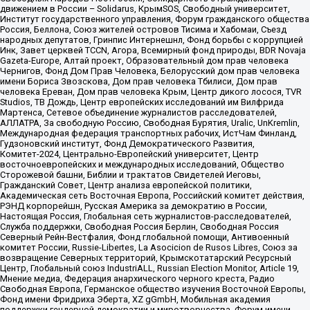
движением в России – Solidarus, КрымSOS, Свободный университет,
Институт государственного управления, Форум гражданского общества
Россия, Беллона, Союз жителей островов Тисима и Хабомаи, Съезд
народных депутатов, Гринпис Интернешнл, Фонд борьбы с коррупцией
Инк, Завет церквей TCCN, Агора, Всемирный фонд природы, BDR Novaja
Gazeta-Europe, Алтай проект, Образовательный дом прав человека
Чернигов, Фонд Дом Прав Человека, Белорусский дом прав человека
имени Бориса Звозскова, Дом прав человека Тбилиси, Дом прав
человека Ереван, Дом прав человека Крым, Центр дикого лосося, TVR
Studios, ТВ Дождь, Центр европейских исследований им Вилфрида
Мартенса, Сетевое объединение журналистов расследователей,
АЛЛАТРА, За свободную Россию, Свободная Бурятия, Uralic, UnKremlin,
Международная федерация транспортных рабочих, ИстЧам Финланд,
Гудзоновский институт, Фонд Демократического Развития,
Комитет-2024, Центрально-Европейский университет, Центр
восточноевропейских и международных исследований, Общество
Сторожевой башни, Библии и трактатов Свидетелей Иеговы,
Гражданский Совет, Центр анализа европейской политики,
Академическая сеть Восточная Европа, Российский комитет действия,
РЭНД корпорейшн, Русская Америка за демократию в России,
Настоящая Россия, Глобальная сеть журналистов-расследователей,
Служба поддержки, Свободная Россия Берлин, Свободная Россия
Северный Рейн-Вестфалия, Фонд глобальной помощи, Антивоенный
комитет России, Russie-Libertes, La Asocicion de Rusos Libres, Союз за
возвращение Северных территорий, Крымскотатарский Ресурсный
Центр, Глобальный союз IndustriALL, Russian Election Monitor, Article 19,
Мнение медиа, Федерация анархического черного креста, Радио
Свободная Европа, Германское общество изучения Восточной Европы,
Фонд имени Фридриха Эберта, XZ gGmbH, Мобильная академия
поддержки гендерной демократии и миротворчества, Форум имени