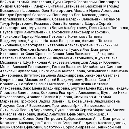
Бойко Анатолий Николаевич, Дугин Сергей Георгиевич, Пивоваров
Андрей Сергеевич, Аверин Виталий Евгеньевич, Барахоев Магомед
Бекханович, Шарипков Олег Викторович, Мошель Ирина Ароновна,
Шведов Григорий Сергеевич, Пономарев Лев Александрович,
Каргалицкий Борис Юльевич, Созаев Валерий Валерьевич, Исламов
Тимур Рифгатович, Романова Ольга Евгеньевна, Щаров Сергей
Алексадрович, Цирульников Борис Альбертович, Гасан Ольга Павловна,
Паутов Юрий Анатольевич, Верховский Александр Маркович,
Пислакова-Паркер Марина Петровна, Кочеткова Татьяна
Владимировна, Чуркина Наталья Валерьевна, Акимова Татьяна
Николаевна, Золотарева Екатерина Александровна, Рачинский Ян
Збигневич, Жемкова Елена Борисовна, Гудков Лев Дмитриевич,
Илларионова Юлия Юрьевна, Саранг Анна Васильевна, Захарова
Светлана Сергеевна, Аверин Владимир Анатольевич, Щур Татьяна
Михайловна, Щур Николай Алексеевич, Блинушов Андрей Юрьевич,
Мосин Алексей Геннадьевич, Гефтер Валентин Михайлович, Симонов
Алексей Кириллович, Флиге Ирина Анатольевна, Мельникова Валентина
Дмитриевна, Вититинова Елена Владимировна, Баженова Светлана
Куприяновна, Максимов Сергей Владимирович, Беляев Сергей
Иванович, Голубева Елена Николаевна, Ганнушкина Светлана
Алексеевна, Закс Елена Владимировна, Буртина Елена Юрьевна, Гендель
Людмила Залмановна, Кокорина Екатерина Алексеевна, Шуманов Илья
Вячеславович, Арапова Галина Юрьевна, Свечников Анатолий
Мариевич, Прохоров Вадим Юрьевич, Шахова Елена Владимировна,
Подузов Сергей Васильевич, Протасова Ирина Вячеславовна,
Литинский Леонид Борисович, Лукашевский Сергей Маркович, Бахмин
Вячеслав Иванович, Шабад Анатолий Ефимович, Сухих Дарья
Николаевна, Орлов Олег Петрович, Добровольская Анна Дмитриевна,
Королева Александра Евгеньевна, Смирнов Владимир Александрович,
Вицин Сергей Ефимович, Золотухин Борис Андреевич, Левинсон Лев