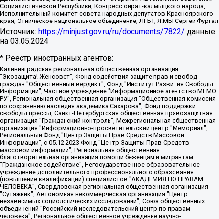
Социалистической Республики, Конгресс ойрат-калмыцкого народа,
Исполнительный комитет совета народных депутатов Красноярского
края, Этническое национальное объединение, ЛГБТ, Я.МЫ Сергей Фургал
Источник:
https://minjust.gov.ru/ru/documents/7822/
данные
на
03.05.2024
* Реестр иностранных агентов:
Калининградская региональная общественная организация "Экозащита!-Женсовет", Фонд содействия защите прав и свобод граждан "Общественный вердикт", Фонд "Институт Развития Свободы Информации", Частное учреждение "Информационное агентство МЕМО. РУ", Региональная общественная организация "Общественная комиссия по сохранению наследия академика Сахарова", Фонд поддержки свободы прессы, Санкт-Петербургская общественная правозащитная организация "Гражданский контроль", Межрегиональная общественная организация "Информационно-просветительский центр "Мемориал", Региональный Фонд "Центр Защиты Прав Средств Массовой Информации", с 05.12.2023 Фонд "Центр Защиты Прав Средств массовой информации", Региональная общественная благотворительная организация помощи беженцам и мигрантам "Гражданское содействие", Негосударственное образовательное учреждение дополнительного профессионального образования (повышение квалификации) специалистов "АКАДЕМИЯ ПО ПРАВАМ ЧЕЛОВЕКА", Свердловская региональная общественная организация "Сутяжник", Автономная некоммерческая организация "Центр независимых социологических исследований", Союз общественных объединений "Российский исследовательский центр по правам человека", Региональное общественное учреждение научно-информационный центр "МЕМОРИАЛ", Некоммерческая организация "Фонд защиты гласности", Автономная некоммерческая организация "Институт прав человека", Городская общественная организация "Екатеринбургское общество "МЕМОРИАЛ", Городская общественная организация "Рязанское историко-просветительское и правозащитное общество "Мемориал" (Рязанский Мемориал), Челябинский региональный орган общественной самодеятельности – женское общественное объединение "Женщины Евразии", Челябинский региональный орган общественной самодеятельности "Уральская правозащитная группа", Фонд содействия защите здоровья и социальной справедливости имени Андрея Рылькова, Автономная Некоммерческая Организация "Аналитический Центр Юрия Левады", Автономная некоммерческая организация социальной поддержки населения "Проект Апрель", Региональная общественная организация помощи женщинам и детям, находящимся в кризисной ситуации "Информационно-методический центр "Анна", Фонд содействия развитию массовых коммуникаций и правовому просвещению "Так-так-Так", Фонд содействия устойчивому развитию "Серебряная тайга", Свердловский региональный общественный фонд социальных проектов "Новое время", "Idel.Реалии", Кавказ.Реалии, Крым.Реалии, Телеканал Настоящее Время, Татаро-башкирская служба Радио Свобода (Azatliq Radiosi), Радио Свободная Европа/Радио Свобода (PCE/PC), "Сибирь.Реалии", "Фактограф", Благотворительный фонд помощи осужденным и их семьям, Автономная некоммерческая организация "Институт глобализации и социальных движений", Фонд "В защиту прав заключенных", Частное учреждение "Центр поддержки и содействия развитию средств массовой информации", Пензенский региональный общественный благотворительный фонд "Гражданский союз", "Север.Реалии", Некоммерческая организация Фонд "Правовая инициатива", Общество с ограниченной ответственностью "Радио Свободная Европа/Радио Свобода", Чешское информационное агентство "MEDIUM-ORIENT", Красноярская региональная общественная организация "Мы против СПИДа", Камалягин Денис Николаевич, Маркелов Сергей Евгеньевич, Пономарев Лев Александрович, Савицкая Людмила Алексеевна, Автономная некоммерческая организация "Центр по работе с проблемой насилия "НАСИЛИЮ.НЕТ", Межрегиональный профессиональный союз работников здравоохранения "Альянс врачей", Юридическое лицо, зарегистрированное в Латвийской Республике, SIA "Medusa Project" (регистрационный номер 40103797863, дата регистрации 10.06.2014), Некоммерческая организация "Фонд по борьбе с коррупцией", Автономная некоммерческая организация "Институт права и публичной политики", Баданин Роман Сергеевич, Гликин Максим Александрович, Железнова Мария Михайловна, Лукьянова Юлия Сергеевна, Маетная Елизавета Витальевна, Маняхин Петр Борисович, Чуракова Ольга Владимировна, Ярош Юлия Петровна, Юридическое лицо "The Insider SIA", зарегистрированное в Риге, Латвийская Республика (дата регистрации 26.06.2015), являющееся администратором доменного имени интернет-издания "The Insider SIA", https://theins.ru, Постернак Алексей Евгеньевич, Рубин Михаил Аркадьевич, Анин Роман Александрович, Юридическое лицо Istories fonds, зарегистрированное в Латвийской Республике (регистрационный номер 50008295751, дата регистрации 24.02.2020), Великовский Дмитрий Александрович, Долинина Ирина Николаевна, Мароховская Алеся Алексеевна, Шлейнов Роман Юрьевич, Шмагун Олеся Валентиновна, Общество с ограниченной ответственностью "Альтаир 2021", Общество с ограниченной ответственностью "Вега 2021", Общество с ограниченной ответственностью "Главный редактор 2021", Общество с ограниченной ответственностью "Ромашки монолит", Важенков Артем Валерьевич, Ивановская областная общественная организация "Центр гендерных исследований", Гурман Юрий Альбертович, Медиапроект "ОВД-Инфо", Егоров Владимир Владимирович, Жилинский Владимир Александрович, Общество с ограниченной ответственностью "ЗП", Иванова София Юрьевна, Карезина Инна Павловна, Кильтау Екатерина Викторовна, Петров Алексей Викторович, Пискунов Сергей Евгеньевич, Смирнов Сергей Сергеевич, Тихонов Михаил Сергеевич, Общество с ограниченной ответственностью "ЖУРНАЛИСТ-ИНОСТРАННЫЙ АГЕНТ", Арапова Галина Юрьевна, Вольтская Татьяна Анатольевна, Американская компания "Mason G.E.S. Anonymous Foundation" (США), являющаяся владельцем интернет-издания https://mnews.world/, Компания "Stichting Bellingcat", зарегистрированная в Нидерландах (дата регистрации 11.07.2018), Захаров Андрей Вячеславович, Клепиковская Екатерина Дмитриевна, Общество с ограниченной ответственностью "МЕМО", Перл Роман Александрович, Симонов Евгений Алексеевич, Соловьева Елена Анатольевна, Сотников Даниил Владимирович, Сурначева Елизавета Дмитриевна, Автономная некоммерческая организация по защите прав человека и информированию населения "Якутия – Наше Мнение", Общество с ограниченной ответственностью "Москоу диджитал медиа", с 26.01.2023 Общество с ограниченной ответственностью "Чайка Белые сады", Ветошкина Валерия Валерьевна, Заговора Максим Александрович, Межрегиональное общественное движение "Российская ЛГБТ - сеть", Оленичев Максим Владимирович, Павлов Иван Юрьевич, Скворцова Елена Сергеевна, Общество с ограниченной ответственностью "Как бы инагент", Кочетков Игорь Викторович, Общество с ограниченной ответственностью "Честные выборы", Еланчик Олег Александрович, Общество с ограниченной ответственностью "Нобелевский призыв", Гималова Регина Эмилевна, Григорьев Андрей Валерьевич, Григорьева Алина Александровна, Ассоциация по содействию защите прав призывников, альтернативнослужащих и военнослужащих "Правозащитная группа "Гражданин.Армия.Право", Хисамова Регина Фаритовна, Автономная некоммерческая организация по реализации социально-правовых программ "Лилит", Дальневосточное общественное движение "Маяк", Санкт-Петербургская ЛГБТ-инициативная группа "Выход", Инициативная группа ЛГБТ+ "Реверс", Алексеев Андрей Викторович, Бекбулатова Таисия Львовна, Беляев Иван Михайлович, Владыкина Елена Сергеевна, Гельман Марат Александрович, Никульшина Вероника Юрьевна, Толоконникова Надежда Андреевна, Шендерович Виктор Анатольевич, Общество с ограниченной ответственностью "Данное сообщение", Общество с ограниченной ответственностью Издательский дом "Новая глава", Айнбиндер Александра Александровна, Московский комьюнити-центр для ЛГБТ+инициатив, Благотворительный фонд развития филантропии, Deutsche Welle (Германия, Kurt-Schumacher-Strasse 3, 53113 Bonn), Борзунова Мария Михайловна, Воробьев Виктор Викторович, Голубева Анна Львовна, Константинова Алла Михайловна, Малкова Ирина Владимировна, Мурадов Мурад Абдулгалимович, Осетинская Елизавета Николаевна, Понасенков Евгений Николаевич, Ганапольский Матвей Юрьевич, Киселев Евгений Алексеевич, Борухович Ирина Григорьевна, Дремин Иван Тимофеевич, Дубровский Дмитрий Викторович, Красноярская региональная общественная организация поддержки и развития альтернативных образовательных технологий и межкультурных коммуникаций "ИНТЕРРА", Маяковская Екатерина Алексеевна, Фейгин Марк Захарович, Филимонов Андрей Викторович, Дзугкоева Регина Николаевна, Доброхотов Роман Александрович, Дудь Юрий Александрович, Елкин Сергей Владимирович, Кругликов Кирилл Игоревич, Сабунаева Мария Леонидовна, Семенов Алексей Владимирович, Шаинян Карен Багратович, Шульман Екатерина Михайловна, Асафьев Артур Валерьевич, Вахштайн Виктор Семенович, Венедиктов Алексей Алексеевич, Лушникова Екатерина Евгеньевна, Волков Леонид Михайлович, Невзоров Александр Глебович, Пархоменко Сергей Борисович, Сироткин Ярослав Николаевич, Кара-Мурза Владимир Владимирович, Баранова Наталья Владимировна, Гозман Леонид Яковлевич, Кагарлицкий Борис Юльевич, Климарев Михаил Валерьевич, Милов Владимир Станиславович, Автономная некоммерческая организация Краснодарский центр современного искусства "Типография", Моргенштерн Алишер Тагирович, Соболь Любовь Эдуардовна, Общество с ограниченной ответственностью "ЛИЗА НОРМ", Каспаров Гарри Кимович, Ходорковский Михаил Борисович, Общество с ограниченной ответственностью "Апрельские тезисы", Данилович Ирина Брониславовна, Кашин Олег Владимирович, Петров Николай Владимирович, Пивоваров Алексей Владимирович, Соколов Михаил Владимирович, Цветкова Юлия Владимировна, Чичваркин Евгений Александрович, Комитет против пыток/Команда против пыток, Общество с ограниченной ответственностью "Первый научный", Общество с ограниченной ответственностью "Вертолет и ко", Белоцерковская Вероника Борисовна, Кац Максим Евгеньевич, Лазарева Татьяна Юрьевна, Шаведдинов Руслан Табризович, Яшин Илья Валерьевич, Общество с ограниченной ответственностью "Иноагент ААВ", Алешковский Дмитрий Петрович, Альбац Евгения Марковна, Быков Дмитрий Львович, Галямина Юлия Евгеньевна, Лойко Сергей Леонидович, Мартынов Кирилл Константинович, Медведев Сергей Александрович, Крашенинников Федор Геннадиевич, Гордеева Катерина Вл