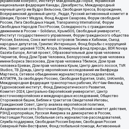
украинский конгресс, Институт Макдональда-Лорье, Украинская
национальная федерация Канады, Декабристы, Международный
научный центр им Вудро Вильсона, Свободная пресса, Возрождение,
Всеукраинский духовный центр , Риддл, Русский антивоенный комитет в
Швеции, Проект Медуза, Фонд Андрея Сахарова, Форум свободной
России, Лига Свободных Наций, Transparеncy International, Форум
Свободных Народов ПостРоссии, Солидарность с гражданским
движением в России – Solidarus, КрымSOS, Свободный университет,
Институт государственного управления, Форум гражданского общества
Россия, Беллона, Союз жителей островов Тисима и Хабомаи, Съезд
народных депутатов, Гринпис Интернешнл, Фонд борьбы с коррупцией
Инк, Завет церквей TCCN, Агора, Всемирный фонд природы, BDR Novaja
Gazeta-Europe, Алтай проект, Образовательный дом прав человека
Чернигов, Фонд Дом Прав Человека, Белорусский дом прав человека
имени Бориса Звозскова, Дом прав человека Тбилиси, Дом прав
человека Ереван, Дом прав человека Крым, Центр дикого лосося, TVR
Studios, ТВ Дождь, Центр европейских исследований им Вилфрида
Мартенса, Сетевое объединение журналистов расследователей,
АЛЛАТРА, За свободную Россию, Свободная Бурятия, Uralic, UnKremlin,
Международная федерация транспортных рабочих, ИстЧам Финланд,
Гудзоновский институт, Фонд Демократического Развития,
Комитет-2024, Центрально-Европейский университет, Центр
восточноевропейских и международных исследований, Общество
Сторожевой башни, Библии и трактатов Свидетелей Иеговы,
Гражданский Совет, Центр анализа европейской политики,
Академическая сеть Восточная Европа, Российский комитет действия,
РЭНД корпорейшн, Русская Америка за демократию в России,
Настоящая Россия, Глобальная сеть журналистов-расследователей,
Служба поддержки, Свободная Россия Берлин, Свободная Россия
Северный Рейн-Вестфалия, Фонд глобальной помощи, Антивоенный