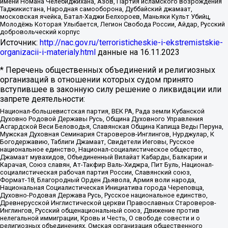
имени Номана Челебиджихана, Азов, Партия исламского возрождения
Таджикистана, Народная самооборона, Дуббайский джамаат,
московская ячейка, Батал-Хаджи Белхороев, Маньяки Культ Убийц,
Молодёжь Которая Улыбается, Легион Свобода России, Айдар, Русский
добровольческий корпус
Источник:
http://nac.gov.ru/terroristicheskie-i-ekstremistskie-
organizacii-i-materialy.html
данные на
16.11.2023
* Перечень общественных объединений и религиозных
организаций в отношении которых судом принято
вступившее в законную силу решение о ликвидации или
запрете деятельности:
Национал-большевистская партия, ВЕК РА, Рада земли Кубанской
Духовно Родовой Державы Русь, Община Духовного Управления
Асгардской Веси Беловодья, Славянская Община Капища Веды Перуна,
Мужская Духовная Семинария Староверов-Инглингов, Нурджулар, К
Богодержавию, Таблиги Джамаат, Свидетели Иеговы, Русское
национальное единство, Национал-социалистическое общество,
Джамаат мувахидов, Объединенный Вилайат Кабарды, Балкарии и
Карачая, Союз славян, Ат-Такфир Валь-Хиджра, Пит Буль, Национал-
социалистическая рабочая партия России, Славянский союз,
Формат-18, Благородный Орден Дьявола, Армия воли народа,
Национальная Социалистическая Инициатива города Череповца,
Духовно-Родовая Держава Русь, Русское национальное единство,
Древнерусской Инглистической церкви Православных Староверов-
Инглингов, Русский общенациональный союз, Движение против
нелегальной иммиграции, Кровь и Честь, О свободе совести и о
религиозных объединениях, Омская организация общественного