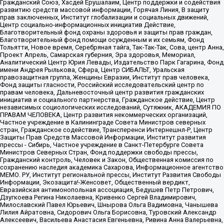
Гражданский Союз, Хасдей Ерушалаим, Центр поддержки и содействия
развитию средств массовой информации, Горячая Линия, В защиту
прав заключенных, Институт глобализации и социальных движений,
Центр социально-информационных инициатив Действие,
Благотворительный фонд охраны здоровья и защиты прав граждан,
Благотворительный фонд помощи осужденным и их семьям, Фонд
Тольятти, Новое время, Серебряная тайга, Так-Так-Так, Сова, центр Анна,
Проект Апрель, Самарская губерния, Эра здоровья, Мемориал,
Аналитический Центр Юрия Левады, Издательство Парк Гагарина, Фонд
имени Андрея Рылькова, Сфера, Центр СИБАЛЬТ, Уральская
правозащитная группа, Женщины Евразии, Институт прав человека,
Фонд защиты гласности, Российский исследовательский центр по
правам человека, Дальневосточный центр развития гражданских
инициатив и социального партнерства, Гражданское действие, Центр
независимых социологических исследований, Сутяжник, АКАДЕМИЯ ПО
ПРАВАМ ЧЕЛОВЕКА, Центр развития некоммерческих организаций,
Частное учреждение в Калининграде Совета Министров северных
стран, Гражданское содействие, Трансперенси Интернешнл-Р, Центр
Защиты Прав Средств Массовой Информации, Институт развития
прессы - Сибирь, Частное учреждение в Санкт-Петербурге Совета
Министров Северных Стран, Фонд поддержки свободы прессы,
Гражданский контроль, Человек и Закон, Общественная комиссия по
сохранению наследия академика Сахарова, Информационное агентство
МЕМО. РУ, Институт региональной прессы, Институт Развития Свободы
Информации, Экозащита!-Женсовет, Общественный вердикт,
Евразийская антимонопольная ассоциация, Бедушев Петр Петрович,
Дзугкоева Регина Николаевна, Кривенко Сергей Владимирович,
Милославский Павел Юрьевич, Шнырова Ольга Вадимовна, Чанышева
Лилия Айратовна, Сидорович Ольга Борисовна, Туровский Александр
Алексеевич, Васильева Анастасия Евгеньевна, Ривина Анна Валерьевна,