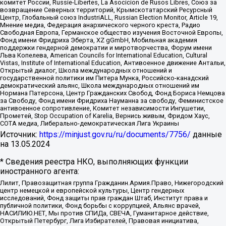
комитет России, Russie-Libertes, La Asocicion de Rusos Libres, Союз за
возвращение Северных территорий, Крымскотатарский Ресурсный
Центр, Глобальный союз IndustriALL, Russian Election Monitor, Article 19,
Мнение медиа, Федерация анархического черного креста, Радио
Свободная Европа, Германское общество изучения Восточной Европы,
Фонд имени Фридриха Эберта, XZ gGmbH, Мобильная академия
поддержки гендерной демократии и миротворчества, Форум имени
Льва Копелева, American Councils for International Education, Cultural
Vistas, Institute of International Education, Антивоенное движение Антальи,
Открытый диалог, Школа международных отношений и
государственной политики им Питера Мунка, Российско-канадский
демократический альянс, Школа международных отношений им
Нормана Патерсона, Центр Гражданских Свобод, Фонд Бориса Немцова
за Свободу, Фонд имени Фридриха Науманна за свободу, Феминистское
антивоенное сопротивление, Комитет независимости Ингушетии,
Прометей, Stop Occupation of Karelia, Вернись живым, Фридом Хаус,
СОТА медиа, Либерально-демократическая Лига Украины
Источник:
https://minjust.gov.ru/ru/documents/7756/
данные
на
13.05.2024
* Сведения реестра НКО, выполняющих функции
иностранного агента:
Лилит, Правозащитная группа Гражданин.Армия.Право, Нижегородский
центр немецкой и европейской культуры, Центр гендерных
исследований, Фонд защиты прав граждан Штаб, Институт права и
публичной политики, Фонд борьбы с коррупцией, Альянс врачей,
НАСИЛИЮ.НЕТ, Мы против СПИДа, СВЕЧА, Гуманитарное действие,
Открытый Петербург, Лига Избирателей, Правовая инициатива,