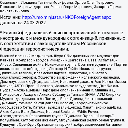
Семенович, Локшина Татьяна Иосифовна, Орлов Олег Петрович,
Полякова Мара Федоровна, Резник Генри Маркович, Захаров Герман
Константинович
Источник:
http://unro.minjust.ru/NKOForeignAgent.aspx
данные на
24.03.2022
* Единый федеральный список организаций, в том числе
иностранных и международных организаций, признанных
в соответствии с законодательством Российской
Федерации террористическими:
Высший военный Маджлисуль Шура Объединенных сил моджахедов
Кавказа, Конгресс народов Ичкерии и Дагестана, База, Асбат аль-
Ансар, Священная война, Исламская группа, Братья-мусульмане, Партия
исламского освобождения, Лашкар-И-Тайба, Исламская группа,
Движение Талибан, Исламская партия Туркестана, Общество
социальных реформ, Общество возрождения исламского наследия,
Дом двух святых, Джунд аш-Шам, Исламский джихад, Аль-Каида, Имарат
Кавказ, АБТО, Правый сектор, Исламское государство, Джабха аль-
Нусра ли-Ахль аш-Шам, Народное ополчение имени К. Минина и Д.
Пожарского, Аджр от Аллаха Субхану уа Тагьаля SHAM, АУМ Синрике,
Муджахеды джамаата Ат-Тавхида Валь-Джихад, Чистопольский
Джамаат, Рохнамо ба суи давлати исломи, Террористическое
сообщество Сеть, Катиба Таухид валь-Джихад, Хайят Тахрир аш-Шам,
Ахлю Сунна Валь Джамаа, National Socialism/White Power,
Артподготовка, Религиозная группа “Джамаат “Красный пахарь”,
Колумбайн, Хатлонский джамаат, Мусульманская религиозная группа п.
Кушкуль г. Оренбург, Крымско-татарский добровольческий батальон