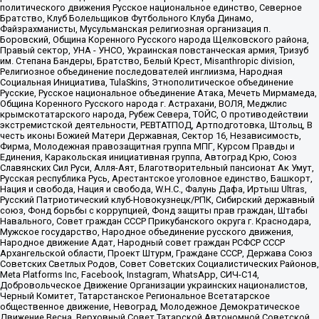
политического движения Русское национальное единство, Северное
Братство, Клуб Болельщиков Футбольного Клуба Динамо,
Файзрахманисты, Мусульманская религиозная организация п.
Боровский, Община Коренного Русского народа Щелковского района,
Правый сектор, УНА - УНСО, Украинская повстанческая армия, Тризуб
им. Степана Бандеры, Братство, Белый Крест, Misanthropic division,
Религиозное объединение последователей инглиизма, Народная
Социальная Инициатива, TulaSkins, Этнополитическое объединение
Русские, Русское национальное объединение Атака, Мечеть Мирмамеда,
Община Коренного Русского народа г. Астрахани, ВОЛЯ, Меджлис
крымскотатарского народа, Рубеж Севера, ТОЙС, О противодействии
экстремистской деятельности, РЕВТАТПОД, Артподготовка, Штольц, В
честь иконы Божией Матери Державная, Сектор 16, Независимость,
Фирма, Молодежная правозащитная группа МПГ, Курсом Правды и
Единения, Каракольская инициативная группа, Автоград Крю, Союз
Славянских Сил Руси, Алля-Аят, Благотворительный пансионат Ак Умут,
Русская республика Русь, Арестантское уголовное единство, Башкорт,
Нация и свобода, Нация и свобода, W.H.С., Фалунь Дафа, Иртыш Ultras,
Русский Патриотический клуб-Новокузнецк/РПК, Сибирский державный
союз, Фонд борьбы с коррупцией, Фонд защиты прав граждан, Штабы
Навального, Совет граждан СССР Прикубанского округа г. Краснодара,
Мужское государство, Народное объединение русского движения,
Народное движение Адат, Народный совет граждан РСФСР СССР
Архангельской области, Проект Штурм, Граждане СССР, Держава Союз
Советских Светлых Родов, Совет Советских Социалистических Районов,
Meta Platforms Inc, Facebook, Instagram, WhatsApp, СИЧ-С14,
Добровольческое Движение Организации украинских националистов,
Черный Комитет, Татарстанское Региональное Всетатарское
общественное движение, Невоград, Молодежное Демократическое
Движение Весна, Верховный Совет Татарской Автономной Советской