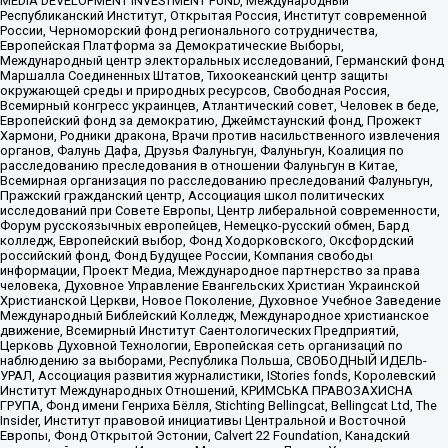
MEDIA DEVELOPMENT INVESTMENT FUND, Международный
Республиканский Институт, Открытая Россия, Институт современной
России, Черноморский фонд регионального сотрудничества,
Европейская Платформа за Демократические Выборы,
Международный центр электоральных исследований, Германский фонд
Маршалла Соединенных Штатов, Тихоокеанский центр защиты
окружающей среды и природных ресурсов, Свободная Россия,
Всемирный конгресс украинцев, Атлантический совет, Человек в беде,
Европейский фонд за демократию, Джеймстаунский фонд, Прожект
Хармони, Родники дракона, Врачи против насильственного извлечения
органов, Фалунь Дафа, Друзья Фалуньгун, Фалуньгун, Коалиция по
расследованию преследования в отношении Фалуньгун в Китае,
Всемирная организация по расследованию преследований Фалуньгун,
Пражский гражданский центр, Ассоциация школ политических
исследований при Совете Европы, Центр либеральной современности,
Форум русскоязычных европейцев, Немецко-русский обмен, Бард
колледж, Европейский выбор, Фонд Ходорковского, Оксфордский
российский фонд, Фонд Будущее России, Компания свободы
информации, Проект Медиа, Международное партнерство за права
человека, Духовное Управление Евангельских Христиан Украинской
Христианской Церкви, Новое Поколение, Духовное Учебное Заведение
Международный Библейский Колледж, Международное христианское
движение, Всемирный Институт Саентологических Предприятий,
Церковь Духовной Технологии, Европейская сеть организаций по
наблюдению за выборами, Республика Польша, СВОБОДНЫЙ ИДЕЛЬ-
УРАЛ, Ассоциация развития журналистики, IStories fonds, Королевский
Институт Международных Отношений, КРИМСЬКА ПРАВОЗАХИСНА
ГРУПА, Фонд имени Генриха Бёлля, Stichting Bellingcat, Bellingcat Ltd, The
Insider, Институт правовой инициативы Центральной и Восточной
Европы, Фонд Открытой Эстонии, Calvert 22 Foundation, Канадский