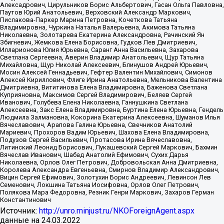
Алексадрович, Цирульников Борис Альбертович, Гасан Ольга Павловна,
Паутов Юрий Анатольевич, Верховский Александр Маркович,
Пислакова-Паркер Марина Петровна, Кочеткова Татьяна
Владимировна, Чуркина Наталья Валерьевна, Акимова Татьяна
Николаевна, Золотарева Екатерина Александровна, Рачинский Ян
Збигневич, Жемкова Елена Борисовна, Гудков Лев Дмитриевич,
Илларионова Юлия Юрьевна, Саранг Анна Васильевна, Захарова
Светлана Сергеевна, Аверин Владимир Анатольевич, Щур Татьяна
Михайловна, Щур Николай Алексеевич, Блинушов Андрей Юрьевич,
Мосин Алексей Геннадьевич, Гефтер Валентин Михайлович, Симонов
Алексей Кириллович, Флиге Ирина Анатольевна, Мельникова Валентина
Дмитриевна, Вититинова Елена Владимировна, Баженова Светлана
Куприяновна, Максимов Сергей Владимирович, Беляев Сергей
Иванович, Голубева Елена Николаевна, Ганнушкина Светлана
Алексеевна, Закс Елена Владимировна, Буртина Елена Юрьевна, Гендель
Людмила Залмановна, Кокорина Екатерина Алексеевна, Шуманов Илья
Вячеславович, Арапова Галина Юрьевна, Свечников Анатолий
Мариевич, Прохоров Вадим Юрьевич, Шахова Елена Владимировна,
Подузов Сергей Васильевич, Протасова Ирина Вячеславовна,
Литинский Леонид Борисович, Лукашевский Сергей Маркович, Бахмин
Вячеслав Иванович, Шабад Анатолий Ефимович, Сухих Дарья
Николаевна, Орлов Олег Петрович, Добровольская Анна Дмитриевна,
Королева Александра Евгеньевна, Смирнов Владимир Александрович,
Вицин Сергей Ефимович, Золотухин Борис Андреевич, Левинсон Лев
Семенович, Локшина Татьяна Иосифовна, Орлов Олег Петрович,
Полякова Мара Федоровна, Резник Генри Маркович, Захаров Герман
Константинович
Источник:
http://unro.minjust.ru/NKOForeignAgent.aspx
данные на
24.03.2022