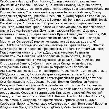
Свободных Народов ПостРоссии, Солидарность с гражданским
движением в России – Solidarus, КрымSOS, Свободный университет,
Институт государственного управления, Форум гражданского общества
Россия, Беллона, Союз жителей островов Тисима и Хабомаи, Съезд
народных депутатов, Гринпис Интернешнл, Фонд борьбы с коррупцией
Инк, Завет церквей TCCN, Агора, Всемирный фонд природы, BDR Novaja
Gazeta-Europe, Алтай проект, Образовательный дом прав человека
Чернигов, Фонд Дом Прав Человека, Белорусский дом прав человека
имени Бориса Звозскова, Дом прав человека Тбилиси, Дом прав
человека Ереван, Дом прав человека Крым, Центр дикого лосося, TVR
Studios, ТВ Дождь, Центр европейских исследований им Вилфрида
Мартенса, Сетевое объединение журналистов расследователей,
АЛЛАТРА, За свободную Россию, Свободная Бурятия, Uralic, UnKremlin,
Международная федерация транспортных рабочих, ИстЧам Финланд,
Гудзоновский институт, Фонд Демократического Развития,
Комитет-2024, Центрально-Европейский университет, Центр
восточноевропейских и международных исследований, Общество
Сторожевой башни, Библии и трактатов Свидетелей Иеговы,
Гражданский Совет, Центр анализа европейской политики,
Академическая сеть Восточная Европа, Российский комитет действия,
РЭНД корпорейшн, Русская Америка за демократию в России,
Настоящая Россия, Глобальная сеть журналистов-расследователей,
Служба поддержки, Свободная Россия Берлин, Свободная Россия
Северный Рейн-Вестфалия, Фонд глобальной помощи, Антивоенный
комитет России, Russie-Libertes, La Asocicion de Rusos Libres, Союз за
возвращение Северных территорий, Крымскотатарский Ресурсный
Центр, Глобальный союз IndustriALL, Russian Election Monitor, Article 19,
Мнение медиа, Федерация анархического черного креста, Радио
Свободная Европа, Германское общество изучения Восточной Европы,
Фонд имени Фридриха Эберта, XZ gGmbH, Мобильная академия