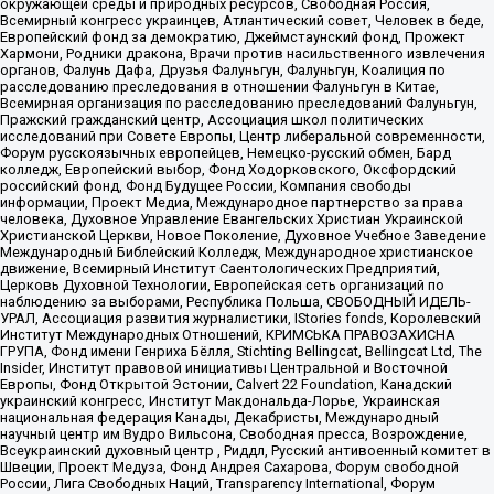
окружающей среды и природных ресурсов, Свободная Россия,
Всемирный конгресс украинцев, Атлантический совет, Человек в беде,
Европейский фонд за демократию, Джеймстаунский фонд, Прожект
Хармони, Родники дракона, Врачи против насильственного извлечения
органов, Фалунь Дафа, Друзья Фалуньгун, Фалуньгун, Коалиция по
расследованию преследования в отношении Фалуньгун в Китае,
Всемирная организация по расследованию преследований Фалуньгун,
Пражский гражданский центр, Ассоциация школ политических
исследований при Совете Европы, Центр либеральной современности,
Форум русскоязычных европейцев, Немецко-русский обмен, Бард
колледж, Европейский выбор, Фонд Ходорковского, Оксфордский
российский фонд, Фонд Будущее России, Компания свободы
информации, Проект Медиа, Международное партнерство за права
человека, Духовное Управление Евангельских Христиан Украинской
Христианской Церкви, Новое Поколение, Духовное Учебное Заведение
Международный Библейский Колледж, Международное христианское
движение, Всемирный Институт Саентологических Предприятий,
Церковь Духовной Технологии, Европейская сеть организаций по
наблюдению за выборами, Республика Польша, СВОБОДНЫЙ ИДЕЛЬ-
УРАЛ, Ассоциация развития журналистики, IStories fonds, Королевский
Институт Международных Отношений, КРИМСЬКА ПРАВОЗАХИСНА
ГРУПА, Фонд имени Генриха Бёлля, Stichting Bellingcat, Bellingcat Ltd, The
Insider, Институт правовой инициативы Центральной и Восточной
Европы, Фонд Открытой Эстонии, Calvert 22 Foundation, Канадский
украинский конгресс, Институт Макдональда-Лорье, Украинская
национальная федерация Канады, Декабристы, Международный
научный центр им Вудро Вильсона, Свободная пресса, Возрождение,
Всеукраинский духовный центр , Риддл, Русский антивоенный комитет в
Швеции, Проект Медуза, Фонд Андрея Сахарова, Форум свободной
России, Лига Свободных Наций, Transparеncy International, Форум