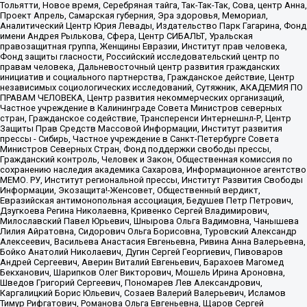
Тольятти, Новое время, Серебряная тайга, Так-Так-Так, Сова, центр Анна,
Проект Апрель, Самарская губерния, Эра здоровья, Мемориал,
Аналитический Центр Юрия Левады, Издательство Парк Гагарина, Фонд
имени Андрея Рылькова, Сфера, Центр СИБАЛЬТ, Уральская
правозащитная группа, Женщины Евразии, Институт прав человека,
Фонд защиты гласности, Российский исследовательский центр по
правам человека, Дальневосточный центр развития гражданских
инициатив и социального партнерства, Гражданское действие, Центр
независимых социологических исследований, Сутяжник, АКАДЕМИЯ ПО
ПРАВАМ ЧЕЛОВЕКА, Центр развития некоммерческих организаций,
Частное учреждение в Калининграде Совета Министров северных
стран, Гражданское содействие, Трансперенси Интернешнл-Р, Центр
Защиты Прав Средств Массовой Информации, Институт развития
прессы - Сибирь, Частное учреждение в Санкт-Петербурге Совета
Министров Северных Стран, Фонд поддержки свободы прессы,
Гражданский контроль, Человек и Закон, Общественная комиссия по
сохранению наследия академика Сахарова, Информационное агентство
МЕМО. РУ, Институт региональной прессы, Институт Развития Свободы
Информации, Экозащита!-Женсовет, Общественный вердикт,
Евразийская антимонопольная ассоциация, Бедушев Петр Петрович,
Дзугкоева Регина Николаевна, Кривенко Сергей Владимирович,
Милославский Павел Юрьевич, Шнырова Ольга Вадимовна, Чанышева
Лилия Айратовна, Сидорович Ольга Борисовна, Туровский Александр
Алексеевич, Васильева Анастасия Евгеньевна, Ривина Анна Валерьевна,
Бойко Анатолий Николаевич, Дугин Сергей Георгиевич, Пивоваров
Андрей Сергеевич, Аверин Виталий Евгеньевич, Барахоев Магомед
Бекханович, Шарипков Олег Викторович, Мошель Ирина Ароновна,
Шведов Григорий Сергеевич, Пономарев Лев Александрович,
Каргалицкий Борис Юльевич, Созаев Валерий Валерьевич, Исламов
Тимур Рифгатович, Романова Ольга Евгеньевна, Щаров Сергей