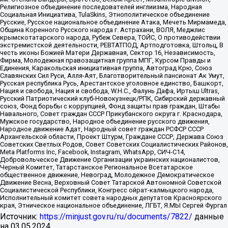
Религиозное объединение последователей инглиизма, Народная
Социальная Инициатива, TulaSkins, Этнополитическое объединение
Русские, Русское национальное объединение Атака, Мечеть Мирмамеда,
Община Коренного Русского народа г. Астрахани, ВОЛЯ, Меджлис
крымскотатарского народа, Рубеж Севера, ТОЙС, О противодействии
экстремистской деятельности, РЕВТАТПОД, Артподготовка, Штольц, В
честь иконы Божией Матери Державная, Сектор 16, Независимость,
Фирма, Молодежная правозащитная группа МПГ, Курсом Правды и
Единения, Каракольская инициативная группа, Автоград Крю, Союз
Славянских Сил Руси, Алля-Аят, Благотворительный пансионат Ак Умут,
Русская республика Русь, Арестантское уголовное единство, Башкорт,
Нация и свобода, Нация и свобода, W.H.С., Фалунь Дафа, Иртыш Ultras,
Русский Патриотический клуб-Новокузнецк/РПК, Сибирский державный
союз, Фонд борьбы с коррупцией, Фонд защиты прав граждан, Штабы
Навального, Совет граждан СССР Прикубанского округа г. Краснодара,
Мужское государство, Народное объединение русского движения,
Народное движение Адат, Народный совет граждан РСФСР СССР
Архангельской области, Проект Штурм, Граждане СССР, Держава Союз
Советских Светлых Родов, Совет Советских Социалистических Районов,
Meta Platforms Inc, Facebook, Instagram, WhatsApp, СИЧ-С14,
Добровольческое Движение Организации украинских националистов,
Черный Комитет, Татарстанское Региональное Всетатарское
общественное движение, Невоград, Молодежное Демократическое
Движение Весна, Верховный Совет Татарской Автономной Советской
Социалистической Республики, Конгресс ойрат-калмыцкого народа,
Исполнительный комитет совета народных депутатов Красноярского
края, Этническое национальное объединение, ЛГБТ, Я.МЫ Сергей Фургал
Источник:
https://minjust.gov.ru/ru/documents/7822/
данные
на
03.05.2024