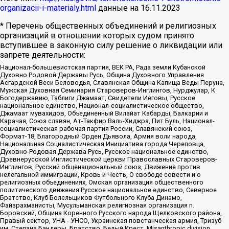
organizacii-i-materialy.html
данные на
16.11.2023
* Перечень общественных объединений и религиозных
организаций в отношении которых судом принято
вступившее в законную силу решение о ликвидации или
запрете деятельности:
Национал-большевистская партия, ВЕК РА, Рада земли Кубанской
Духовно Родовой Державы Русь, Община Духовного Управления
Асгардской Веси Беловодья, Славянская Община Капища Веды Перуна,
Мужская Духовная Семинария Староверов-Инглингов, Нурджулар, К
Богодержавию, Таблиги Джамаат, Свидетели Иеговы, Русское
национальное единство, Национал-социалистическое общество,
Джамаат мувахидов, Объединенный Вилайат Кабарды, Балкарии и
Карачая, Союз славян, Ат-Такфир Валь-Хиджра, Пит Буль, Национал-
социалистическая рабочая партия России, Славянский союз,
Формат-18, Благородный Орден Дьявола, Армия воли народа,
Национальная Социалистическая Инициатива города Череповца,
Духовно-Родовая Держава Русь, Русское национальное единство,
Древнерусской Инглистической церкви Православных Староверов-
Инглингов, Русский общенациональный союз, Движение против
нелегальной иммиграции, Кровь и Честь, О свободе совести и о
религиозных объединениях, Омская организация общественного
политического движения Русское национальное единство, Северное
Братство, Клуб Болельщиков Футбольного Клуба Динамо,
Файзрахманисты, Мусульманская религиозная организация п.
Боровский, Община Коренного Русского народа Щелковского района,
Правый сектор, УНА - УНСО, Украинская повстанческая армия, Тризуб
им. Степана Бандеры, Братство, Белый Крест, Misanthropic division,