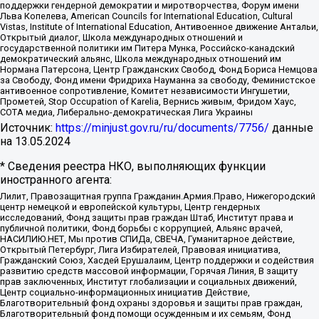
поддержки гендерной демократии и миротворчества, Форум имени
Льва Копелева, American Councils for International Education, Cultural
Vistas, Institute of International Education, Антивоенное движение Антальи,
Открытый диалог, Школа международных отношений и
государственной политики им Питера Мунка, Российско-канадский
демократический альянс, Школа международных отношений им
Нормана Патерсона, Центр Гражданских Свобод, Фонд Бориса Немцова
за Свободу, Фонд имени Фридриха Науманна за свободу, Феминистское
антивоенное сопротивление, Комитет независимости Ингушетии,
Прометей, Stop Occupation of Karelia, Вернись живым, Фридом Хаус,
СОТА медиа, Либерально-демократическая Лига Украины
Источник:
https://minjust.gov.ru/ru/documents/7756/
данные
на
13.05.2024
* Сведения реестра НКО, выполняющих функции
иностранного агента:
Лилит, Правозащитная группа Гражданин.Армия.Право, Нижегородский
центр немецкой и европейской культуры, Центр гендерных
исследований, Фонд защиты прав граждан Штаб, Институт права и
публичной политики, Фонд борьбы с коррупцией, Альянс врачей,
НАСИЛИЮ.НЕТ, Мы против СПИДа, СВЕЧА, Гуманитарное действие,
Открытый Петербург, Лига Избирателей, Правовая инициатива,
Гражданский Союз, Хасдей Ерушалаим, Центр поддержки и содействия
развитию средств массовой информации, Горячая Линия, В защиту
прав заключенных, Институт глобализации и социальных движений,
Центр социально-информационных инициатив Действие,
Благотворительный фонд охраны здоровья и защиты прав граждан,
Благотворительный фонд помощи осужденным и их семьям, Фонд