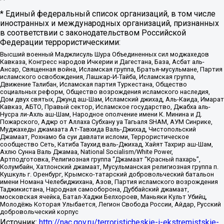
* Единый федеральный список организаций, в том числе
иностранных и международных организаций, признанных
в соответствии с законодательством Российской
Федерации террористическими:
Высший военный Маджлисуль Шура Объединенных сил моджахедов
Кавказа, Конгресс народов Ичкерии и Дагестана, База, Асбат аль-
Ансар, Священная война, Исламская группа, Братья-мусульмане, Партия
исламского освобождения, Лашкар-И-Тайба, Исламская группа,
Движение Талибан, Исламская партия Туркестана, Общество
социальных реформ, Общество возрождения исламского наследия,
Дом двух святых, Джунд аш-Шам, Исламский джихад, Аль-Каида, Имарат
Кавказ, АБТО, Правый сектор, Исламское государство, Джабха аль-
Нусра ли-Ахль аш-Шам, Народное ополчение имени К. Минина и Д.
Пожарского, Аджр от Аллаха Субхану уа Тагьаля SHAM, АУМ Синрике,
Муджахеды джамаата Ат-Тавхида Валь-Джихад, Чистопольский
Джамаат, Рохнамо ба суи давлати исломи, Террористическое
сообщество Сеть, Катиба Таухид валь-Джихад, Хайят Тахрир аш-Шам,
Ахлю Сунна Валь Джамаа, National Socialism/White Power,
Артподготовка, Религиозная группа “Джамаат “Красный пахарь”,
Колумбайн, Хатлонский джамаат, Мусульманская религиозная группа п.
Кушкуль г. Оренбург, Крымско-татарский добровольческий батальон
имени Номана Челебиджихана, Азов, Партия исламского возрождения
Таджикистана, Народная самооборона, Дуббайский джамаат,
московская ячейка, Батал-Хаджи Белхороев, Маньяки Культ Убийц,
Молодёжь Которая Улыбается, Легион Свобода России, Айдар, Русский
добровольческий корпус
Источник:
http://nac.gov.ru/terroristicheskie-i-ekstremistskie-