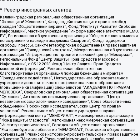
* Реестр иностранных агентов:
Калининградская региональная общественная организация "Экозащита!-Женсовет", Фонд содействия защите прав и свобод граждан "Общественный вердикт", Фонд "Институт Развития Свободы Информации", Частное учреждение "Информационное агентство МЕМО. РУ", Региональная общественная организация "Общественная комиссия по сохранению наследия академика Сахарова", Фонд поддержки свободы прессы, Санкт-Петербургская общественная правозащитная организация "Гражданский контроль", Межрегиональная общественная организация "Информационно-просветительский центр "Мемориал", Региональный Фонд "Центр Защиты Прав Средств Массовой Информации", с 05.12.2023 Фонд "Центр Защиты Прав Средств массовой информации", Региональная общественная благотворительная организация помощи беженцам и мигрантам "Гражданское содействие", Негосударственное образовательное учреждение дополнительного профессионального образования (повышение квалификации) специалистов "АКАДЕМИЯ ПО ПРАВАМ ЧЕЛОВЕКА", Свердловская региональная общественная организация "Сутяжник", Автономная некоммерческая организация "Центр независимых социологических исследований", Союз общественных объединений "Российский исследовательский центр по правам человека", Региональное общественное учреждение научно-информационный центр "МЕМОРИАЛ", Некоммерческая организация "Фонд защиты гласности", Автономная некоммерческая организация "Институт прав человека", Городская общественная организация "Екатеринбургское общество "МЕМОРИАЛ", Городская общественная организация "Рязанское историко-просветительское и правозащитное общество "Мемориал" (Рязанский Мемориал), Челябинский региональный орган общественной самодеятельности – женское общественное объединение "Женщины Евразии", Челябинский региональный орган общественной самодеятельности "Уральская правозащитная группа", Фонд содействия защите здоровья и социальной справедливости имени Андрея Рылькова, Автономная Некоммерческая Организация "Аналитический Центр Юрия Левады", Автономная некоммерческая организация социальной поддержки населения "Проект Апрель", Региональная общественная организация помощи женщинам и детям, находящимся в кризисной ситуации "Информационно-методический центр "Анна", Фонд содействия развитию массовых коммуникаций и правовому просвещению "Так-так-Так", Фонд содействия устойчивому развитию "Серебряная тайга", Свердловский региональный общественный фонд социальных проектов "Новое время", "Idel.Реалии", Кавказ.Реалии, Крым.Реалии, Телеканал Настоящее Время, Татаро-башкирская служба Радио Свобода (Azatliq Radiosi), Радио Свободная Европа/Радио Свобода (PCE/PC), "Сибирь.Реалии", "Фактограф", Благотворительный фонд помощи осужденным и их семьям, Автономная некоммерческая организация "Институт глобализации и социальных движений", Фонд "В защиту прав заключенных", Частное учреждение "Центр поддержки и содействия развитию средств массовой информации", Пензенский региональный общественный благотворительный фонд "Гражданский союз", "Север.Реалии", Некоммерческая организация Фонд "Правовая инициатива", Общество с ограниченной ответственностью "Радио Свободная Европа/Радио Свобода", Чешское информационное агентство "MEDIUM-ORIENT", Красноярская региональная общественная организация "Мы против СПИДа", Камалягин Денис Николаевич, Маркелов Сергей Евгеньевич, Пономарев Лев Александрович, Савицкая Людмила Алексеевна, Автономная некоммерческая организация "Центр по работе с проблемой насилия "НАСИЛИЮ.НЕТ", Межрегиональный профессиональный союз работников здравоохранения "Альянс врачей", Юридическое лицо, зарегистрированное в Латвийской Республике, SIA "Medusa Project" (регистрационный номер 40103797863, дата регистрации 10.06.2014), Некоммерческая организация "Фонд по борьбе с коррупцией", Автономная некоммерческая организация "Институт права и публичной политики", Баданин Роман Сергеевич, Гликин Максим Александрович, Железнова Мария Михайловна, Лукьянова Юлия Сергеевна, Маетная Елизавета Витальевна, Маняхин Петр Борисович, Чуракова Ольга Владимировна, Ярош Юлия Петровна, Юридическое лицо "The Insider SIA", зарегистрированное в Риге, Латвийская Республика (дата регистрации 26.06.2015), являющееся администратором доменного имени интернет-издания "The Insider SIA", https://theins.ru, Постернак Алексей Евгеньевич, Рубин Михаил Аркадьевич, Анин Роман Александрович, Юридическое лицо Istories fonds, зарегистрированное в Латвийской Республике (регистрационный номер 50008295751, дата регистрации 24.02.2020), Великовский Дмитрий Александрович, Долинина Ирина Николаевна, Мароховская Алеся Алексеевна, Шлейнов Роман Юрьевич, Шмагун Олеся Валентиновна, Общество с ограниченной ответственностью "Альтаир 2021", Общество с ограниченной ответственностью "Вега 2021", Общество с ограниченной ответственностью "Главный редактор 2021", Общество с ограниченной ответственностью "Ромашки монолит", Важенков Артем Валерьевич, Ивановская областная общественная организация "Центр гендерных исследований", Гурман Юрий Альбертович, Медиапроект "ОВД-Инфо", Егоров Владимир Владимирович, Жилинский Владимир Александрович, Общество с ограниченной ответственностью "ЗП", Иванова София Юрьевна, Карезина Инна Павловна, Кильтау Екатерина Викторовна, Петров Алексей Викторович, Пискунов Сергей Евгеньевич, Смирнов Сергей Сергеевич, Тихонов Михаил Сергеевич, Общество с ограниченной ответственностью "ЖУРНАЛИСТ-ИНОСТРАННЫЙ АГЕНТ", Арапова Галина Юрьевна, Вольтская Татьяна Анатольевна, Американская компания "Mason G.E.S. Anonymous Foundation" (США), являющаяся владельцем интернет-издания https://mnews.world/, Компания "Stichting Bellingcat", зарегистрированная в Нидерландах (дата регистрации 11.07.2018), Захаров Андрей Вячеславович, Клепиковская Екатерина Дмитриевна, Общество с ограниченной ответственностью "МЕМО", Перл Роман Александрович, Симонов Евгений Алексеевич, Соловьева Елена Анатольевна, Сотников Даниил Владимирович, Сурначева Елизавета Дмитриевна, Автономная некоммерческая организация по защите прав человека и информированию населения "Якутия – Наше Мнение", Общество с ограниченной ответственностью "Москоу диджитал медиа", с 26.01.2023 Общество с ограниченной ответственностью "Чайка Белые сады", Ветошкина Валерия Валерьевна, Заговора Максим Александрович, Межрегиональное общественное движение "Российская ЛГБТ - сеть", Оленичев Максим Владимирович, Павлов Иван Юрьевич, Скворцова Елена Сергеевна, Общество с ограниченной ответственностью "Как бы инагент", Кочетков Игорь Викторович, Общество с ограниченной ответственностью "Честные выборы", Еланчик Олег Александрович, Общество с ограниченной ответственностью "Нобелевский призыв", Гималова Регина Эмилевна, Григорьев Андрей Валерьевич, Григорьева Алина Александровна, Ассоциация по содействию защите прав призывников, альтернативнослужащих и военнослужащих "Правозащитная группа "Гражданин.Армия.Право", Хисамова Регина Фаритовна, Автономная некоммерческая организация по реализации социально-правовых программ "Лилит", Дальневосточное общественное движение "Маяк", Санкт-Петербургская ЛГБТ-инициативная группа "Выход", Инициативная группа ЛГБТ+ "Реверс", Алексеев Андрей Викторович, Бекбулатова Таисия Львовна, Беляев Иван Михайлович, Владыкина Елена Сергеевна, Гельман Марат Александрович, Никульшина Вероника Юрьевна, Толоконникова Надежда Андреевна, Шендерович Виктор Анатольевич, Общество с ограниченной ответственностью "Данное сообщение", Общество с ограниченной ответственностью Издательский дом "Новая глава", Айнбиндер Александра Александровна, Московский комьюнити-центр для ЛГБТ+инициатив, Благотворительный фонд развития филантропии, Deutsche Welle (Германия, Kurt-Schumacher-Strasse 3, 53113 Bonn), Борзунова Мария Михайловна, Воробьев Виктор Викторович, Голубева Анна Львовна, Константинова Алла Михайловна, Малкова Ирина Владимировна, Мурадов Мурад Абдулгалимович, Осетинская Елизавета Николаевна, Понасенков Евгений Николаевич, Ганапольский Матвей Юрьевич, Киселев Евгений Алексеевич, Борухович Ирина Григорьевна, Дремин Иван Тимофеевич, Дубровский Дмитрий Викторович, Красноярская региональная общественная организация поддержки и развития альтернативных образовательных технологий и межкультурных коммуникаций "ИНТЕРРА", Маяковская Екатерина Алексеевна, Фейгин Марк Захарович, Филимонов Андрей Викторович, Дзугкоева Регина Николаевна, Доброхотов Роман Александрович, Дудь Юрий Александрович, Елкин Сергей Владимирович, Кругликов Кирилл Игоревич, Сабунаева Мария Леонидовна, Семенов Алексей Владимирович, Шаинян Карен Багратович, Шульман Екатерина Михайловна, Асафьев Артур Валерьевич, Вахштайн Виктор Семенович, Венедиктов Алексей Алексеевич, Лушникова Екатерина Евгеньевна, Волков Леонид Михайлович, Невзоров Александр Глебович, Пархоменко Сергей Борисович, Сироткин Ярослав Николаевич, Кара-Мурза Владимир Владимирович, Баранова Наталья Владимировна, Гозман Леонид Яковлевич, Кагарлицкий Борис Юльевич, Климарев Михаил Валерьевич, Милов Владимир Станиславович, Автономная некоммерческая организация Краснодарский центр современного искусства "Типография", Моргенштерн Алишер Тагирович, Соболь Любовь Эдуардовна, Общество с ограниченной ответственностью "ЛИЗА НОРМ", Каспаров Гарри Кимович, Ходорковский Михаил Борисович, Общество с ограниченной ответственностью "Апрельские тезисы", Данилович Ирина Брониславовна, Кашин Олег Владимирович, Петров Николай Владимирович, Пивоваров Алексей Владимирович, Соколов Михаил Владимирович, Цветкова Юлия Владимировна, Чичваркин Евгений Александрович, Комитет против пыток/Команда против пыток, Общество с ограниченной ответственностью "Первый научный", Общество с ограниченной ответственностью "Вертолет и ко", Белоцерковская Вероника Борисовна, Кац Максим Евгеньевич, Лазарева Татьяна Юрьевна, Шаведдинов Руслан Табризович, Яшин Илья Валерьевич, Общество с ограниченной ответственностью "Иноагент ААВ", Алешковский Дмитрий Петрович, Альбац Евгения Марковна, Быков Дмитрий Львович, Галямина Юлия Евгеньевна, Лойко Сергей Леонидович, Мартынов Кирилл Константинович, Медведев Сергей Александрович, Крашенинников Федор Геннадиевич, Гордеева Катерина Вл