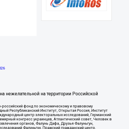
026
на нежелательной на территории Российской
-российский фонд по экономическому и правовому
ый Республиканский Институт, Открытая Россия, Институт
ждународный центр электоральных исследований, Германский
мирный конгресс украинцев, Атлантический совет, Человек в
звлечения органов, Фалунь Дафа, Друзья Фалуньгун,
еследований Фалуньгун, Пражский гражданский центр,