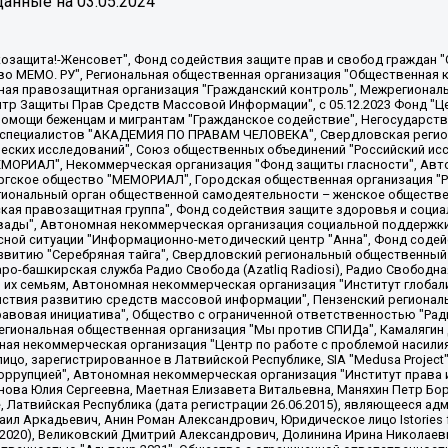
анные на
03.05.2024
 "Мы против СПИДа", Камалягин Денис Николаевич, Маркелов Сергей Евгеньевич, Пономарев Лев Александрович, Савицкая Людмила Алексеевна, Автономная некоммерческая организация "Центр по работе с проблемой насилия "НАСИЛИЮ.НЕТ", Межрегиональный профессиональный союз работников здравоохранения "Альянс врачей", Юридическое лицо, зарегистрированное в Латвийской Республике, SIA "Medusa Project" (регистрационный номер 40103797863, дата регистрации 10.06.2014), Некоммерческая организация "Фонд по борьбе с коррупцией", Автономная некоммерческая организация "Институт права и публичной политики", Баданин Роман Сергеевич, Гликин Максим Александрович, Железнова Мария Михайловна, Лукьянова Юлия Сергеевна, Маетная Елизавета Витальевна, Маняхин Петр Борисович, Чуракова Ольга Владимировна, Ярош Юлия Петровна, Юридическое лицо "The Insider SIA", зарегистрированное в Риге, Латвийская Республика (дата регистрации 26.06.2015), являющееся администратором доменного имени интернет-издания "The Insider SIA", https://theins.ru, Постернак Алексей Евгеньевич, Рубин Михаил Аркадьевич, Анин Роман Александрович, Юридическое лицо Istories fonds, зарегистрированное в Латвийской Республике (регистрационный номер 50008295751, дата регистрации 24.02.2020), Великовский Дмитрий Александрович, Долинина Ирина Николаевна, Мароховская Алеся Алексеевна, Шлейнов Роман Юрьевич, Шмагун Олеся Валентиновна, Общество с ограниченной ответственностью "Альтаир 2021", Общество с ограниченной ответственностью "Вега 2021", Общество с ограниченной ответственностью "Главный редактор 2021", Общество с ограниченной ответственностью "Ромашки монолит", Важенков Артем Валерьевич, Ивановская областная общественная организация "Центр гендерных исследований", Гурман Юрий Альбертович, Медиапроект "ОВД-Инфо", Егоров Владимир Владимирович, Жилинский Владимир Александрович, Общество с ограниченной ответственностью "ЗП", Иванова София Юрьевна, Карезина Инна Павловна, Кильтау Екатерина Викторовна, Петров Алексей Викторович, Пискунов Сергей Евгеньевич, Смирнов Сергей Сергеевич, Тихонов Михаил Сергеевич, Общество с ограниченной ответственностью "ЖУРНАЛИСТ-ИНОСТРАННЫЙ АГЕНТ", Арапова Галина Юрьевна, Вольтская Татьяна Анатольевна, Американская компания "Mason G.E.S. Anonymous Foundation" (США), являющаяся владельцем интернет-издания https://mnews.world/, Компания "Stichting Bellingcat", зарегистрированная в Нидерландах (дата регистрации 11.07.2018), Захаров Андрей Вячеславович, Клепиковская Екатерина Дмитриевна, Общество с ограниченной ответственностью "МЕМО", Перл Роман Александрович, Симонов Евгений Алексеевич, Соловьева Елена Анатольевна, Сотников Даниил Владимирович, Сурначева Елизавета Дмитриевна, Автономная некоммерческая организация по защите прав человека и информированию населения "Якутия – Наше Мнение", Общество с ограниченной ответственностью "Москоу диджитал медиа", с 26.01.2023 Общество с ограниченной ответственностью "Чайка Белые сады", Ветошкина Валерия Валерьевна, Заговора Максим Александрович, Межрегиональное общественное движение "Российская ЛГБТ - сеть", Оленичев Максим Владимирович, Павлов Иван Юрьевич, Скворцова Елена Сергеевна, Общество с ограниченной ответственностью "Как бы инагент", Кочетков Игорь Викторович, Общество с ограниченной ответственностью "Честные выборы", Еланчик Олег Александрович, Общество с ограниченной ответственностью "Нобелевский призыв", Гималова Регина Эмилевна, Григорьев Андрей Валерьевич, Григорьева Алина Александровна, Ассоциация по содействию защите прав призывников, альтернативнослужащих и военнослужащих "Правозащитная группа "Гражданин.Армия.Право", Хисамова Регина Фаритовна, Автономная некоммерческая организация по реализации социально-правовых программ "Лилит"