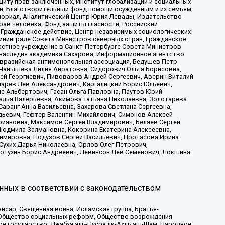
иту прав заключенных, Институт глобализации и социальных
н, Благотворительный фонд помощи осужденным и их семьям,
Мемориал, Аналитический Центр Юрия Левады, Издательство
рав человека, Фонд защиты гласности, Российский
 Гражданское действие, Центр независимых социологических
ининграде Совета Министров северных стран, Гражданское
астное учреждение в Санкт-Петербурге Совета Министров
 наследия академика Сахарова, Информационное агентство
Евразийская антимонопольная ассоциация, Бедушев Петр
 Чанышева Лилия Айратовна, Сидорович Ольга Борисовна,
гей Георгиевич, Пивоваров Андрей Сергеевич, Аверин Виталий
марев Лев Александрович, Каргалицкий Борис Юльевич,
с Альбертович, Гасан Ольга Павловна, Паутов Юрий
алья Валерьевна, Акимова Татьяна Николаевна, Золотарева
аранг Анна Васильевна, Захарова Светлана Сергеевна,
дьевич, Гефтер Валентин Михайлович, Симонов Алексей
рияновна, Максимов Сергей Владимирович, Беляев Сергей
 Людмила Залмановна, Кокорина Екатерина Алексеевна,
имировна, Подузов Сергей Васильевич, Протасова Ирина
Сухих Дарья Николаевна, Орлов Олег Петрович,
отухин Борис Андреевич, Левинсон Лев Семенович, Локшина
нных в соответствии с законодательством
сар, Священная война, Исламская группа, Братья-
а, Общество социальных реформ, Общество возрождения
ое государство, Джабха аль-Нусра ли-Ахль аш-Шам, Народное