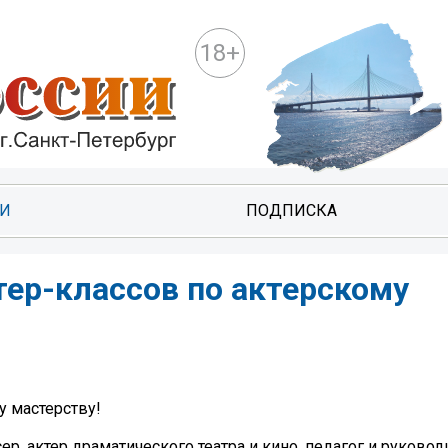
18+
ТИ
ПОДПИСКА
тер-классов по актерскому
у мастерству!
р, актер драматического театра и кино, педагог и руковод