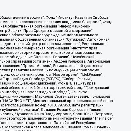
, Дальневосточное общественное движение "Маяк", Санкт-Петербургская ЛГБТ-инициативная группа "Выход", Инициативная группа ЛГБТ+ "Реверс", Алексеев Андрей Викторович, Бекбулатова Таисия Львовна, Беляев Иван Михайлович, Владыкина Елена Сергеевна, Гельман Марат Александрович, Никульшина Вероника Юрьевна, Толоконникова Надежда Андреевна, Шендерович Виктор Анатольевич, Общество с ограниченной ответственностью "Данное сообщение", Общество с ограниченной ответственностью Издательский дом "Новая глава", Айнбиндер Александра Александровна, Московский комьюнити-центр для ЛГБТ+инициатив, Благотворительный фонд развития филантропии, Deutsche Welle (Германия, Kurt-Schumacher-Strasse 3, 53113 Bonn), Борзунова Мария Михайловна, Воробьев Виктор Викторович, Голубева Анна Львовна, Константинова Алла Михайловна, Малкова Ирина Владимировна, Мурадов Мурад Абдулгалимович, Осетинская Елизавета Николаевна, Понасенков Евгений Николаевич, Ганапольский Матвей Юрьевич, Киселев Евгений Алексеевич, Борухович Ирина Григорьевна, Дремин Иван Тимофеевич, Дубровский Дмитрий Викторович, Красноярская региональная общественная организация поддержки и развития альтернативных образовательных технологий и межкультурных коммуникаций "ИНТЕРРА", Маяковская Екатерина Алексеевна, Фейгин Марк Захарович, Филимонов Андрей Викторович, Дзугкоева Регина Николаевна, Доброхотов Роман Александрович, Дудь Юрий Александрович, Елкин Сергей Владимирович, Кругликов Кирилл Игоревич, Сабунаева Мария Леонидовна, Семенов Алексей Владимирович, Шаинян Карен Багратович, Шульман Екатерина Михайловна, Асафьев Артур Валерьевич, Вахштайн Виктор Семенович, Венедиктов Алексей Алексеевич, Лушникова Екатерина Евгеньевна, Волков Леонид Михайлович, Невзоров Александр Глебович, Пархоменко Сергей Борисович, Сироткин Ярослав Николаевич, Кара-Мурза Владимир Владимирович, Баранова Наталья Владимировна, Гозман Леонид Яковлевич, Кагарлицкий Борис Юльевич, Климарев Михаил Валерьевич, Милов Владимир Станиславович, Автономная некоммерческая организация Краснодарский центр современного искусства "Типография", Моргенштерн Алишер Тагирович, Соболь Любовь Эдуардовна, Общество с ограниченной ответственностью "ЛИЗА НОРМ", Каспаров Гарри Кимович, Ходорковский Михаил Борисович, Общество с ограниченной ответственностью "Апрельские тезисы", Данилович Ирина Брониславовна, Кашин Олег Владимирович, Петров Николай Владимирович, Пивоваров Алексей Владимирович, Соколов Михаил Владимирович, Цветкова Юлия Владимировна, Чичваркин Евгений Александрович, Комитет против пыток/Команда против пыток, Общество с ограниченной ответственностью "Первый научный", Общество с ограниченной ответственностью "Вертолет и ко", Белоцерковская Вероника Борисовна, Кац Максим Евгеньевич, Лазарева Татьяна Юрьевна, Шаведдинов Руслан Табризович, Яшин Илья Валерьевич, Общество с ограниченной ответственностью "Иноагент ААВ", Алешковский Дмитрий Петрович, Альбац Евгения Марковна, Быков Дмитрий Львович, Галямина Юлия Евгеньевна, Лойко Сергей Леонидович, Мартынов Кирилл Константинович, Медведев Сергей Александрович, Крашенинников Федор Геннадиевич, Гордеева Катерина Вл