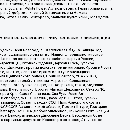
 Валь-Джихад, Чистопольский Джамаат, Рохнамо ба суи
nal Socialism/White Power, Артподготовка, Религиозная группа
атарский добровольческий батальон имени Номана
ка, Батал-Хаджи Белхороев, Маньяки Культ Убийц, Молодёжь
тупившее в законную силу решение о ликвидации
ардской Веси Беловодья, Славянская Община Капища Веды
ское национальное единство, Национал-социалистическое
 Национал-социалистическая рабочая партия России,
Череповца, Духовно-Родовая Держава Русь, Русское
з, Движение против нелегальной иммиграции, Кровь и Честь,
е единство, Северное Братство, Клуб Болельщиков
ода Щелковского района, Правый сектор, УНА - УНСО,
ие последователей инглиизма, Народная Социальная
 Коренного Русского народа г. Астрахани, ВОЛЯ, Меджлис
льц, В честь иконы Божией Матери Державная, Сектор 16,
рад Крю, Союз Славянских Сил Руси, Алля-Аят,
 свобода, W.H.С., Фалунь Дафа, Иртыш Ultras, Русский
вального, Совет граждан СССР Прикубанского округа г.
ФСР СССР Архангельской области, Проект Штурм, Граждане
, WhatsApp, СИЧ-С14, Добровольческое Движение Организации
жное Демократическое Движение Весна, Верховный Совет
та народных депутатов Красноярского края, Этническое