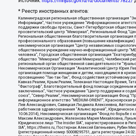
Источник:
https://minjust.gov.ru/ru/documents/7822/
д
* Реестр иностранных агентов:
Калининградская региональная общественная организация "Экозащита!-Женсовет", Фонд содействия защите прав и свобод граждан "Общественный вердикт", Фонд "Институт Развития Свободы Информации", Частное учреждение "Информационное агентство МЕМО. РУ", Региональная общественная организация "Общественная комиссия по сохранению наследия академика Сахарова", Фонд поддержки свободы прессы, Санкт-Петербургская общественная правозащитная организация "Гражданский контроль", Межрегиональная общественная организация "Информационно-просветительский центр "Мемориал", Региональный Фонд "Центр Защиты Прав Средств Массовой Информации", с 05.12.2023 Фонд "Центр Защиты Прав Средств массовой информации", Региональная общественная благотворительная организация помощи беженцам и мигрантам "Гражданское содействие", Негосударственное образовательное учреждение дополнительного профессионального образования (повышение квалификации) специалистов "АКАДЕМИЯ ПО ПРАВАМ ЧЕЛОВЕКА", Свердловская региональная общественная организация "Сутяжник", Автономная некоммерческая организация "Центр независимых социологических исследований", Союз общественных объединений "Российский исследовательский центр по правам человека", Региональное общественное учреждение научно-информационный центр "МЕМОРИАЛ", Некоммерческая организация "Фонд защиты гласности", Автономная некоммерческая организация "Институт прав человека", Городская общественная организация "Екатеринбургское общество "МЕМОРИАЛ", Городская общественная организация "Рязанское историко-просветительское и правозащитное общество "Мемориал" (Рязанский Мемориал), Челябинский региональный орган общественной самодеятельности – женское общественное объединение "Женщины Евразии", Челябинский региональный орган общественной самодеятельности "Уральская правозащитная группа", Фонд содействия защите здоровья и социальной справедливости имени Андрея Рылькова, Автономная Некоммерческая Организация "Аналитический Центр Юрия Левады", Автономная некоммерческая организация социальной поддержки населения "Проект Апрель", Региональная общественная организация помощи женщинам и детям, находящимся в кризисной ситуации "Информационно-методический центр "Анна", Фонд содействия развитию массовых коммуникаций и правовому просвещению "Так-так-Так", Фонд содействия устойчивому развитию "Серебряная тайга", Свердловский региональный общественный фонд социальных проектов "Новое время", "Idel.Реалии", Кавказ.Реалии, Крым.Реалии, Телеканал Настоящее Время, Татаро-башкирская служба Радио Свобода (Azatliq Radiosi), Радио Свободная Европа/Радио Свобода (PCE/PC), "Сибирь.Реалии", "Фактограф", Благотворительный фонд помощи осужденным и их семьям, Автономная некоммерческая организация "Институт глобализации и социальных движений", Фонд "В защиту прав заключенных", Частное учреждение "Центр поддержки и содействия развитию средств массовой информации", Пензенский региональный общественный благотворительный фонд "Гражданский союз", "Север.Реалии", Некоммерческая организация Фонд "Правовая инициатива", Общество с ограниченной ответственностью "Радио Свободная Европа/Радио Свобода", Чешское информационное агентство "MEDIUM-ORIENT", Красноярская региональная общественная организация