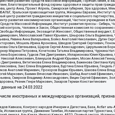
ействия развитию средств массовой информации, Горячая Линия, В защ
твие, Благотворительный фонд охраны здоровья и защиты прав гражда
 Сова, центр Анна, Проект Апрель, Самарская губерния, Эра здоровья, 
ИБАЛЬТ, Уральская правозащитная группа, Женщины Евразии, Институт п
ый центр развития гражданских инициатив и социального партнерства,
нтр развития некоммерческих организаций, Частное учреждение в Кал
 Средств Массовой Информации, Институт развития прессы - Сибирь, Ч
ий контроль, Человек и Закон, Общественная комиссия по сохранению
я Свободы Информации, Экозащита!-Женсовет, Общественный вердикт, 
ладимирович, Милославский Павел Юрьевич, Шнырова Ольга Вадимовна,
ьевна, Ривина Анна Валерьевна, Бойко Анатолий Николаевич, Дугин Сер
икторович, Мошель Ирина Ароновна, Шведов Григорий Сергеевич, Поно
нова Ольга Евгеньевна, Щаров Сергей Алексадрович, Цирульников Бори
ркер Марина Петровна, Кочеткова Татьяна Владимировна, Чуркина Нат
Елена Борисовна, Гудков Лев Дмитриевич, Илларионова Юлия Юрьевна, С
 Николай Алексеевич, Блинушов Андрей Юрьевич, Мосин Алексей Генна
а Дмитриевна, Вититинова Елена Владимировна, Баженова Светлана Куп
Алексеевна, Закс Елена Владимировна, Буртина Елена Юрьевна, Гендель
иков Анатолий Мариевич, Прохоров Вадим Юрьевич, Шахова Елена Влад
ргей Маркович, Бахмин Вячеслав Иванович, Шабад Анатолий Ефимович, 
ьевна, Смирнов Владимир Александрович, Вицин Сергей Ефимович, Зол
доровна, Резник Генри Маркович, Захаров Герман Константинович
x
данные на
24.03.2022
 числе иностранных и международных организаций, призна
в Кавказа, Конгресс народов Ичкерии и Дагестана, База, Асбат аль-Ан
ба, Исламская группа, Движение Талибан, Исламская партия Туркестан
ский джихад, Аль-Каида, Имарат Кавказ, АБТО, Правый сектор, Исламск