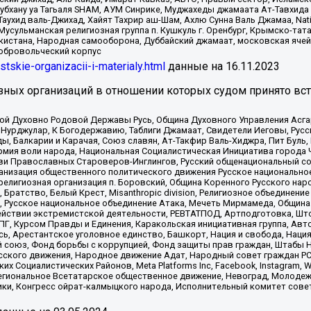
Субхану уа Тагьаля SHAM, АУМ Синрике, Муджахеды джамаата Ат-Тавхида
ухид валь-Джихад, Хайят Тахрир аш-Шам, Ахлю Сунна Валь Джамаа, Natio
Мусульманская религиозная группа п. Кушкуль г. Оренбург, Крымско-т
кистана, Народная самооборона, Дуббайский джамаат, московская ячей
добровольческий корпус
istskie-organizacii-i-materialy.html
данные на
16.11.2023
зных организаций в отношении которых судом принято вс
ской Духовно Родовой Державы Русь, Община Духовного Управления Асг
Нурджулар, К Богодержавию, Таблиги Джамаат, Свидетели Иеговы, Рус
, Балкарии и Карачая, Союз славян, Ат-Такфир Валь-Хиджра, Пит Буль,
рмия воли народа, Национальная Социалистическая Инициатива города 
ви Православных Староверов-Инглингов, Русский общенациональный сою
ганизация общественного политического движения Русское национально
елигиозная организация п. Боровский, Община Коренного Русского нар
 Братство, Белый Крест, Misanthropic division, Религиозное объединен
е, Русское национальное объединение Атака, Мечеть Мирмамеда, Община
йствии экстремистской деятельности, РЕВТАТПОД, Артподготовка, Што
, Курсом Правды и Единения, Каракольская инициативная группа, Автог
ь, Арестантское уголовное единство, Башкорт, Нация и свобода, Нация и
союз, Фонд борьбы с коррупцией, Фонд защиты прав граждан, Штабы На
сского движения, Народное движение Адат, Народный совет граждан РС
х Социалистических Районов, Meta Platforms Inc, Facebook, Instagram
Региональное Всетатарское общественное движение, Невоград, Молоде
ки, Конгресс ойрат-калмыцкого народа, Исполнительный комитет сове