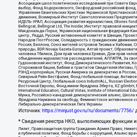
Ассоциация школ политических исследований при Совете Евр
выбор, Фонд Ходорковского, Оксфордский российский фонд, 
Управление Евангельских Христиан Украинской Христианской
движение, Всемирный Институт Саентологических Предприяти
ИДЕЛЬ-УРАЛ, Ассоциация развития журналистики, IStories fo
Bellingcat, Bellingcat Ltd, The Insider, Институт правовой ин
Макдональда-Лорье, Украинская национальная федерация Кан
центр , Риддл, Русский антивоенный комитет в Швеции, Проект
Народов ПостРоссии, Солидарность с гражданским движением 
Россия, Беллона, Союз жителей островов Тисима и Хабомаи, 
природы, BDR Novaja Gazeta-Europe, Алтай проект, Образова
человека Тбилиси, Дом прав человека Ереван, Дом прав челов
объединение журналистов расследователей, АЛЛАТРА, За своб
Гудзоновский институт, Фонд Демократического Развития, К
Сторожевой башни, Библии и трактатов Свидетелей Иеговы, Г
РЭНД корпорейшн, Русская Америка за демократию в России, 
Северный Рейн-Вестфалия, Фонд глобальной помощи, Антивоенн
Ресурсный Центр, Глобальный союз IndustriALL, Russian Electi
Восточной Европы, Фонд имени Фридриха Эберта, XZ gGmbH, М
International Education, Cultural Vistas, Institute of Intern
Мунка, Российско-канадский демократический альянс, Школа
Фридриха Науманна за свободу, Феминистское антивоенное соп
Либерально-демократическая Лига Украины
Источник:
https://minjust.gov.ru/ru/documents/7756/
д
* Сведения реестра НКО, выполняющих функции ин
Лилит, Правозащитная группа Гражданин.Армия.Право, Нижего
и публичной политики, Фонд борьбы с коррупцией, Альянс вр