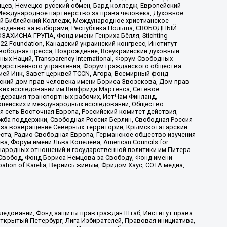
цев, Немецко-русский обмен, Бард колледж, Европейский
Международное партнерство за права человека, Духовное
ый Библейский Колледж, Международное христианское
аблюдению за выборами, Республика Польша, СВОБОДНЫЙ
АХИСНА ГРУПА, Фонд имени Генриха Бёлля, Stichting
t 22 Foundation, Канадский украинский конгресс, Институт
вободная пресса, Возрождение, Всеукраинский духовный
х Наций, Transparеncy International, Форум Свободных
ударственного управления, Форум гражданского общества
ией Инк, Завет церквей TCCN, Агора, Всемирный фонд
сский дом прав человека имени Бориса Звозскова, Дом прав
ских исследований им Вилфрида Мартенса, Сетевое
едерация транспортных рабочих, ИстЧам Финланд,
ропейских и международных исследований, Общество
я сеть Восточная Европа, Российский комитет действия,
жба поддержки, Свободная Россия Берлин, Свободная Россия
оюз за возвращение Северных территорий, Крымскотатарский
 креста, Радио Свободная Европа, Германское общество изучения
 Форум имени Льва Копелева, American Councils for
международных отношений и государственной политики им Питера
Свобод, Фонд Бориса Немцова за Свободу, Фонд имени
ion of Karelia, Вернись живым, Фридом Хаус, СОТА медиа,
ледований, Фонд защиты прав граждан Штаб, Институт права
Открытый Петербург, Лига Избирателей, Правовая инициатива,