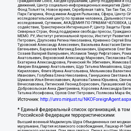
Гражданский Союз, Хасдей Ерушалаим, Центр поддержки и сод
движений, Центр социально-информационных инициатив Дейс
Фонд Тольятти, Новое время, Серебряная тайга, Так-Так-Так,
Парк Гагарина, Фонд имени Андрея Рылькова, Сфера, Центр С
исследовательский центр по правам человека, Дальневосточн
исследований, Сутяжник, АКАДЕМИЯ ПО ПРАВАМ ЧЕЛОВЕКА, Це
содействие, Трансперенси Интернешнл-Р, Центр Защиты Прав
Северных Стран, Фонд поддержки свободы прессы, Гражданск
МЕМО. РУ, Институт региональной прессы, Институт Развити
Петрович, Дзугкоева Регина Николаевна, Кривенко Сергей В
Туровский Александр Алексеевич, Васильева Анастасия Евген
Евгеньевич, Барахоев Магомед Бекханович, Шарипков Олег В
Созаев Валерий Валерьевич, Исламов Тимур Рифгатович, Рома
Анатольевич, Верховский Александр Маркович, Пислакова-Па
Екатерина Александровна, Рачинский Ян Збигневич, Жемкова 
Аверин Владимир Анатольевич, Щур Татьяна Михайловна, Щур
Кириллович, Флиге Ирина Анатольевна, Мельникова Валентин
Иванович, Голубева Елена Николаевна, Ганнушкина Светлана 
Шуманов Илья Вячеславович, Арапова Галина Юрьевна, Свечн
Вячеславовна, Литинский Леонид Борисович, Лукашевский Се
Добровольская Анна Дмитриевна, Королева Александра Евген
Татьяна Иосифовна, Орлов Олег Петрович, Полякова Мара Фе
Источник:
http://unro.minjust.ru/NKOForeignAgent.asp
* Единый федеральный список организаций, в том
Российской Федерации террористическими:
Высший военный Маджлисуль Шура Объединенных сил моджахедо
мусульмане, Партия исламского освобождения, Лашкар-И-Тай
исламского наследия, Дом двух святых, Джунд аш-Шам, Ислам