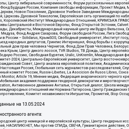
опы, Центр либеральной современности, Форум русскоязычных европей
Фонд Будущее России, Компания свободы информации, Проект Медиа, 
 Церкви, Новое Поколение, Духовное Учебное Заведение Международн
й, Церковь Духовной Технологии, Европейская сеть организаций по н
nds, Королевский Институт Международных Отношений, КРИМСЬКА ПРАВОЗ
ициативы Центральной и Восточной Европы, Фонд Открытой Эстонии, Calver
ады, Декабристы, Международный научный центр им Вудро Вильсона, С
 Медуза, Фонд Андрея Сахарова, Форум свободной России, Лига Свободны
в России – Solidarus, КрымSOS, Свободный университет, Институт гос
Съезд народных депутатов, Гринпис Интернешнл, Фонд борьбы с коррупц
тельный дом прав человека Чернигов, Фонд Дом Прав Человека, Белору
ека Крым, Центр дикого лосося, TVR Studios, ТВ Дождь, Центр европей
одную Россию, Свободная Бурятия, Uralic, UnKremlin, Международная ф
омитет-2024, Центрально-Европейский университет, Центр восточноев
ражданский Совет, Центр анализа европейской политики, Академическа
Настоящая Россия, Глобальная сеть журналистов-расследователей, Слу
ый комитет России, Russie-Libertes, La Asocicion de Rusos Libres, С
on Monitor, Article 19, Мнение медиа, Федерация анархического черного
обильная академия поддержки гендерной демократии и миротворчества,
ational Education, Антивоенное движение Антальи, Открытый диалог, Школа 
 международных отношений им Нормана Патерсона, Центр Гражданских 
ротивление, Комитет независимости Ингушетии, Прометей, Stop Occupat
анные на
13.05.2024
остранного агента:
родский центр немецкой и европейской культуры, Центр гендерных исс
ачей, НАСИЛИЮ.НЕТ, Мы против СПИДа, СВЕЧА, Гуманитарное действие, 