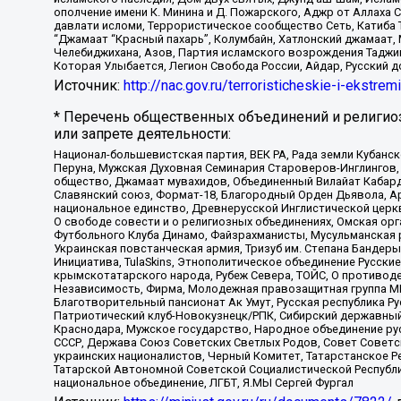
ополчение имени К. Минина и Д. Пожарского, Аджр от Аллаха 
давлати исломи, Террористическое сообщество Сеть, Катиба Та
“Джамаат “Красный пахарь”, Колумбайн, Хатлонский джамаат, 
Челебиджихана, Азов, Партия исламского возрождения Таджи
Которая Улыбается, Легион Свобода России, Айдар, Русский 
Источник:
http://nac.gov.ru/terroristicheskie-i-ekstrem
* Перечень общественных объединений и религио
или запрете деятельности:
Национал-большевистская партия, ВЕК РА, Рада земли Кубан
Перуна, Мужская Духовная Семинария Староверов-Инглингов, 
общество, Джамаат мувахидов, Объединенный Вилайат Кабарды
Славянский союз, Формат-18, Благородный Орден Дьявола, А
национальное единство, Древнерусской Инглистической церк
О свободе совести и о религиозных объединениях, Омская ор
Футбольного Клуба Динамо, Файзрахманисты, Мусульманская р
Украинская повстанческая армия, Тризуб им. Степана Бандеры,
Инициатива, TulaSkins, Этнополитическое объединение Русски
крымскотатарского народа, Рубеж Севера, ТОЙС, О противоде
Независимость, Фирма, Молодежная правозащитная группа МПГ
Благотворительный пансионат Ак Умут, Русская республика Рус
Патриотический клуб-Новокузнецк/РПК, Сибирский державный 
Краснодара, Мужское государство, Народное объединение ру
СССР, Держава Союз Советских Светлых Родов, Совет Советски
украинских националистов, Черный Комитет, Татарстанское 
Татарской Автономной Советской Социалистической Республи
национальное объединение, ЛГБТ, Я.МЫ Сергей Фургал