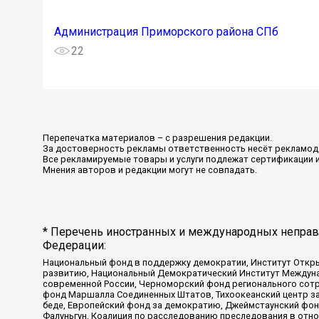
Администрация Приморского района СПб
22
Перепечатка материалов – с разрешения редакции.
За достоверность рекламы ответственность несёт рекламод
Все рекламируемые товары и услуги подлежат сертификации 
Мнения авторов и редакции могут не совпадать.
* Перечень иностранных и международных неправи
Федерации:
Национальный фонд в поддержку демократии, Институт Откр
развитию, Национальный Демократический Институт Междуна
современной России, Черноморский фонд регионального сот
фонд Маршалла Соединенных Штатов, Тихоокеанский центр за
беде, Европейский фонд за демократию, Джеймстаунский фонд
Фалуньгун, Коалиция по расследованию преследования в отно