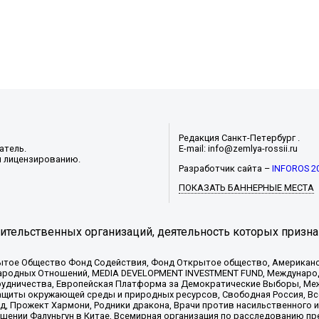
Редакция Санкт-Петербург .
атель.
E-mail: info@zemlya-rossii.ru
и лицензированию.
Разработчик сайта –
INFOROS 2
ПОКАЗАТЬ БАННЕРНЫЕ МЕСТА
тельственных организаций, деятельность которых призна
ытое Общество Фонд Содействия, Фонд Открытое общество, Американо
родных Отношений, MEDIA DEVELOPMENT INVESTMENT FUND, Международн
рудничества, Европейская Платформа за Демократические Выборы, Ме
щиты окружающей среды и природных ресурсов, Свободная Россия, Все
, Прожект Хармони, Родники дракона, Врачи против насильственного и
шении Фалуньгун в Китае, Всемирная организация по расследованию пр